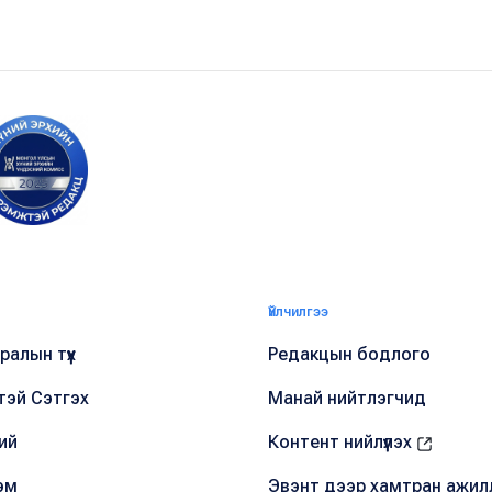
Үйлчилгээ
алын түүх
Редакцын бодлого
тэй Сэтгэх
Манай нийтлэгчид
ий
Контент нийлүүлэх
эм
Эвэнт дээр хамтран ажил