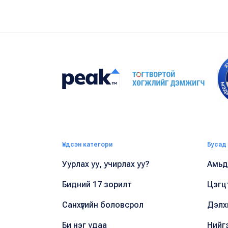
Үндсэн категори
Бусад
Уурлах уу, учирлах уу?
Амьдр
Бидний 17 зорилт
Цэгц
Санхүүгийн боловсрол
Дэлх
Би нэг удаа
Нийг