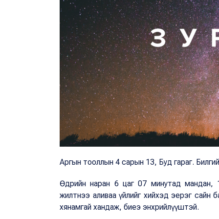
Аргын тооллын 4 сарын 13, Буд гараг. Билгий
Өдрийн наран 6 цаг 07 минутад мандан, 19
жилтнээ аливаа үйлийг хийхэд эерэг сайн ба 
хянамгай хандаж, биеэ энхрийлүүштэй.