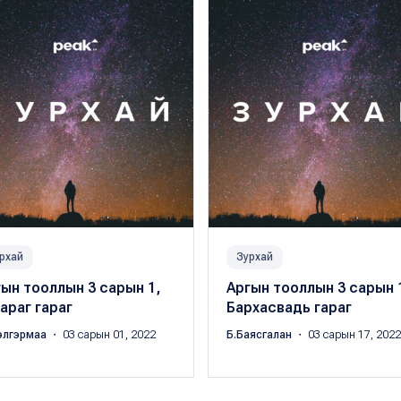
рхай
Зурхай
ын тооллын 3 сарын 1,
Аргын тооллын 3 сарын 
араг гараг
Бархасвадь гараг
элгэрмаа
・ 03 сарын 01, 2022
Б.Баясгалан
・ 03 сарын 17, 2022