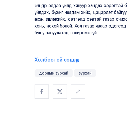
Эл өдөр элдэв үйлд хянуур хандах хэрэгтэй ба 
үйлдэх, бүжиг наадам хийх, цэцэрлэг байгуу
өмсөх, зөвлөгөө хийх, сэтгэлд сэвтэй газар оч
хонь, нохой болой. Хол газар яваар одогсод 
буюу засуулахад тохиромжгүй.
Холбоотой сэдвүүд
дорнын зурхай
зурхай