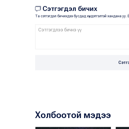
Сэтгэгдэл бичих
Та сэтгэгдэл бичихдээ бусдад хүндэтгэлтэй хандана уу. Ё
Сэтг
Холбоотой мэдээ