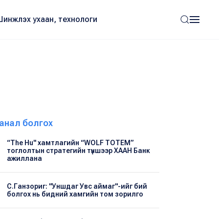
Шинжлэх ухаан, технологи
анал болгох
“The Hu" хамтлагийн “WOLF TOTEM”
тоглолтын стратегийн түншээр ХААН Банк
ажиллана
С.Ганзориг: "Уншдаг Увс аймаг"-ийг бий
болгох нь бидний хамгийн том зорилго