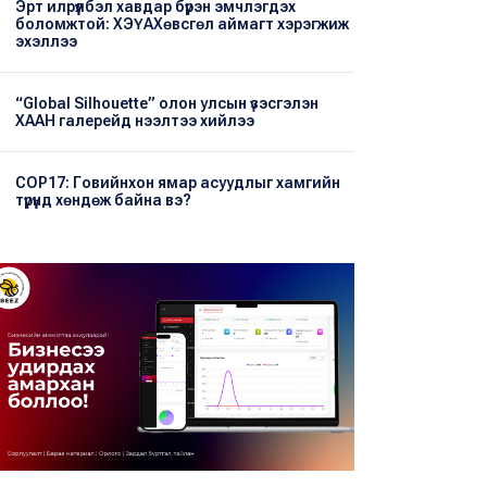
Эрт илрүүлбэл хавдар бүрэн эмчлэгдэх
боломжтой: ХЭҮА​Хөвсгөл аймагт хэрэгжиж
эхэллээ
“Global Silhouette” олон улсын үзэсгэлэн
ХААН галерейд нээлтээ хийлээ
COP17: Говийнхон ямар асуудлыг хамгийн
түрүүнд хөндөж байна вэ?