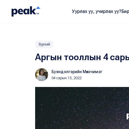
Уурлах уу, учирлах уу?
Бид
Зурхай
Аргын тооллын 4 сары
Буяндэлгэрийн Мөнхчимэг
04 сарын 13, 2022