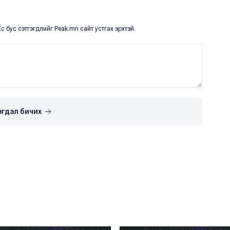
с бус сэтгэгдлийг Peak.mn сайт устгах эрхтэй.
эгдэл бичих