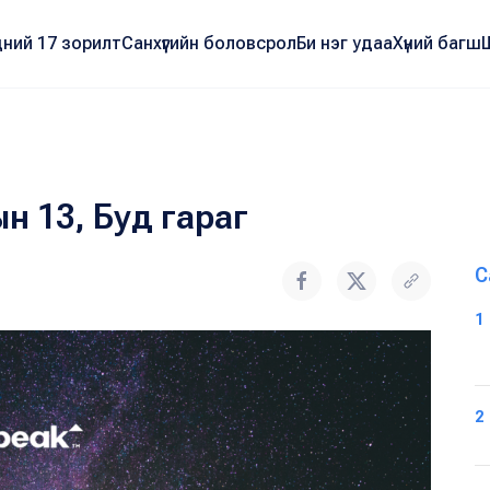
ний 17 зорилт
Санхүүгийн боловсрол
Би нэг удаа
Хүний багш
н 13, Буд гараг
С
1
2