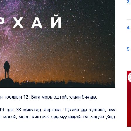
3
4
5
н тооллын 12, Бага морь одтой, улаан бич өдөр.
 цаг 38 минутад жаргана. Тухайн өдөр хулгана, луу
могой, морь жилтнээ сөрөг муу нөлөөтэй тул элдэв үйлд