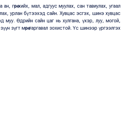
ан, гөрөө хийх, мал, адгуус муулах, сан тавиулах, угаал
лах, урлан бүтээхэд сайн. Хувцас эсгэх, шинэ хувцас
иход муу. Өдрийн сайн цаг нь хулгана, үхэр, луу, могой,
зүүн зүгт мөрөө гаргавал зохистой. Үс шинээр үргээлгэх