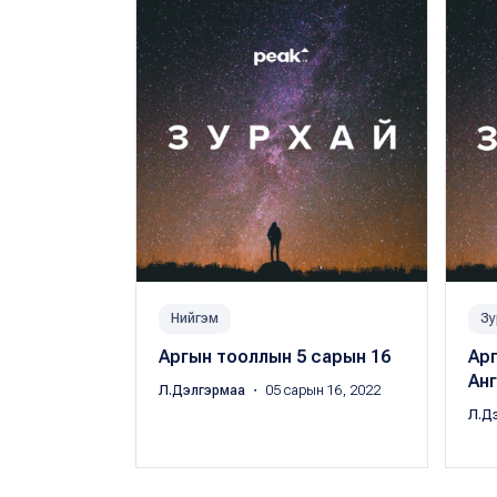
Нийгэм
Зу
Аргын тооллын 5 сарын 16
Арг
Анг
Л.Дэлгэрмаа
・ 05 сарын 16, 2022
Л.Д