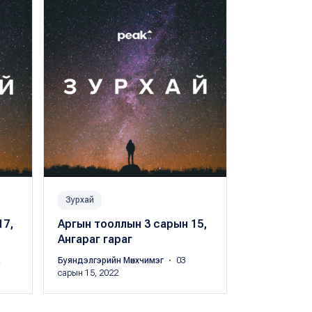
Зурхай
Амьдрал
17,
Аргын тооллын 3 сарын 15,
Аргын тоол
Ангараг гараг
Сугар гара
Буяндэлгэрийн Мөнхчимэг
・ 03
Буяндэлгэрий
сарын 15, 2022
сарын 11, 202