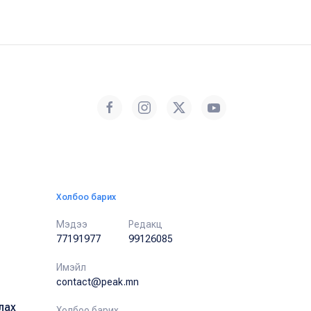
Холбоо барих
Мэдээ
Редакц
77191977
99126085
Имэйл
contact@peak.mn
лах
Холбоо барих