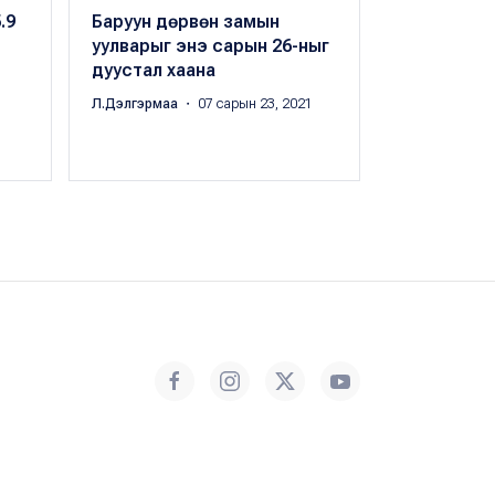
.9
Баруун дөрвөн замын
Нарантуул
уулварыг энэ сарын 26-ныг
төвийн хо
дуустал хаана
автозамын 
хаана
Л.Дэлгэрмаа
・ 07 сарын 23, 2021
Цэдэнбалын 
сарын 15, 201