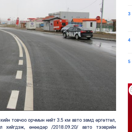
3
4
5
зүрхийн товчоо орчмын нийт 3.5 км авто замд өргөтгөл,
 хийгдэж, өнөөдөр /2018.09.20/ авто тээврийн