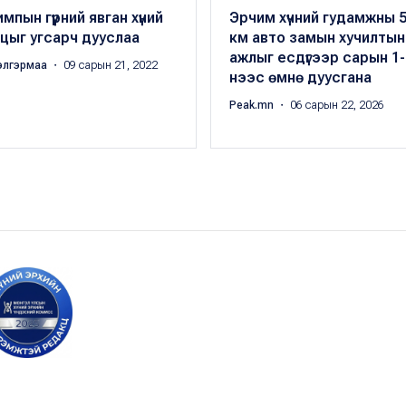
мпын гүүрний явган хүний
Эрчим хүчний гудамжны 5
цыг угсарч дууслаа
км авто замын хучилтын
ажлыг есдүгээр сарын 1-
элгэрмаа
・ 09 сарын 21, 2022
нээс өмнө дуусгана
Peak.mn
・ 06 сарын 22, 2026