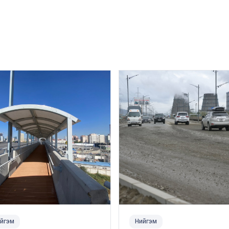
йгэм
Нийгэм