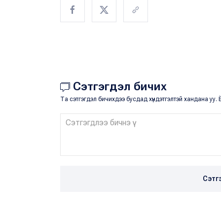
Сэтгэгдэл бичих
Та сэтгэгдэл бичихдээ бусдад хүндэтгэлтэй хандана уу. Ё
Сэтг