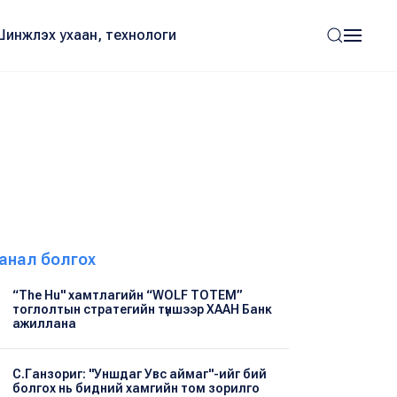
Шинжлэх ухаан, технологи
анал болгох
“The Hu" хамтлагийн “WOLF TOTEM”
тоглолтын стратегийн түншээр ХААН Банк
ажиллана
С.Ганзориг: "Уншдаг Увс аймаг"-ийг бий
болгох нь бидний хамгийн том зорилго