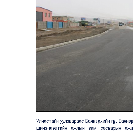
Улиастайн уулзвараас Баянзүрхийн гүүр, Баян
шинэчлэлтийн ажлын зам засварын ажил