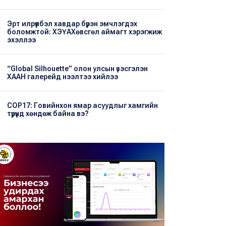
Эрт илрүүлбэл хавдар бүрэн эмчлэгдэх
боломжтой: ХЭҮА​Хөвсгөл аймагт хэрэгжиж
эхэллээ
“Global Silhouette” олон улсын үзэсгэлэн
ХААН галерейд нээлтээ хийлээ
COP17: Говийнхон ямар асуудлыг хамгийн
түрүүнд хөндөж байна вэ?