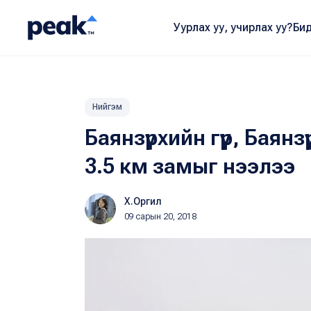
Уурлах уу, учирлах уу?
Бид
Нийгэм
Баянзүрхийн гүүр, Бая
3.5 км замыг нээлээ
Х.Оргил
09 сарын 20, 2018