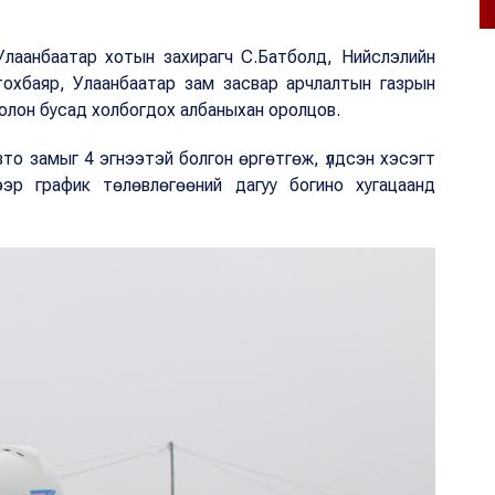
Улаанбаатар хотын захирагч С.Батболд, Нийслэлийн
тохбаяр, Улаанбаатар зам засвар арчлалтын газрын
болон бусад холбогдох албаныхан оролцов.
вто замыг 4 эгнээтэй болгон өргөтгөж, үлдсэн хэсэгт
эр график төлөвлөгөөний дагуу богино хугацаанд