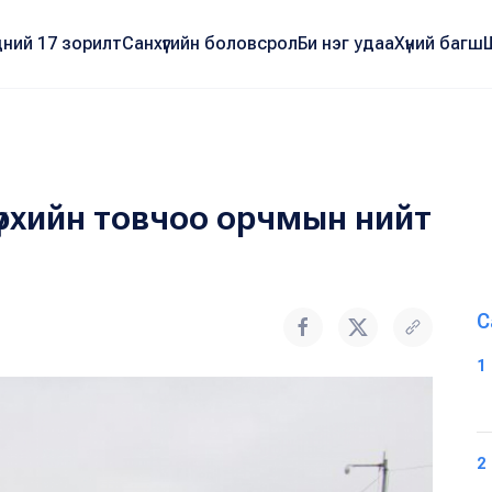
ний 17 зорилт
Санхүүгийн боловсрол
Би нэг удаа
Хүний багш
нзүрхийн товчоо орчмын нийт
С
1
2