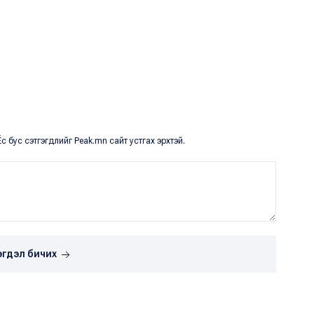
с бус сэтгэгдлийг Peak.mn сайт устгах эрхтэй.
эгдэл бичих