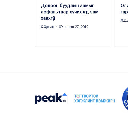
Долоон буудлын замыг
Оли
асфальтаар хучих үед зам
гар
хаахгүй
Л.Д
Х.Оргил
・ 09 сарын 27, 2019