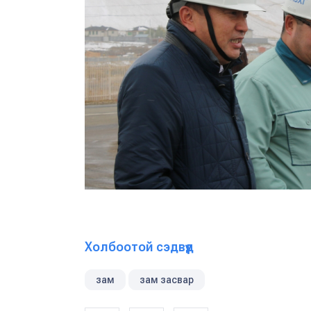
Холбоотой сэдвүүд
зам
зам засвар