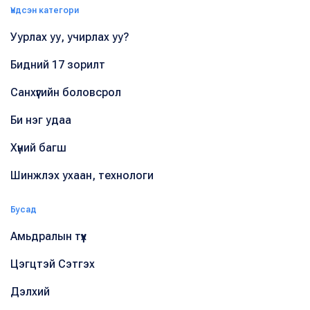
Үндсэн категори
Уурлах уу, учирлах уу?
Бидний 17 зорилт
Санхүүгийн боловсрол
Би нэг удаа
Хүний багш
Шинжлэх ухаан, технологи
Бусад
Амьдралын түүх
Цэгцтэй Сэтгэх
Дэлхий