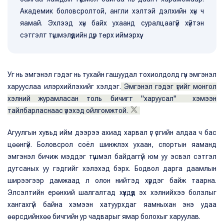
Академик боловсролтой, англи хэлтэй дэлхийн хүн ч
яамай. Эхлээд хүн байх ухаанд суралцаагүй хүйтэн
сэтгэлт түшмэлүүдийн дүр төрх иймэрхүү.
Уг нь эмгэнэл гэдэг нь тухайн гашуудал тохиолдолд гүн эмгэнэл
харууслаа илэрхийлэхийг хэлдэг.
Эмгэнэл гэдэг үгийг монгол
хэлний журамласан толь бичигт "харуусал" хэмээн
тайлбарласнаас үзэхэд ойлгомжтой.
Агуулгын хувьд ийм дээрээ ахиад харвал үг үсгийн алдаа ч бас
цөөнгүй. Боловсрол соёл шинжлэх ухаан, спортын яаманд
эмгэнэл бичиж мэддэг түшмэл байдаггүй юм уу эсвэл сэтгэл
дутсаных уу гэдгийг хэлэхэд бэрх. Бодвол дарга даамлын
ширээгээр дамжаад л олон нийтэд хүрдэг байж таарна.
Элсэлтийн ерөнхий шалгалтад хүүхдүүд эх хэлнийхээ болзлыг
хангахгүй байна хэмээн хатуурхдаг яамныхан энэ удаа
өөрсдийнхөө бичгийн ур чадварыг ямар болохыг харуулав.