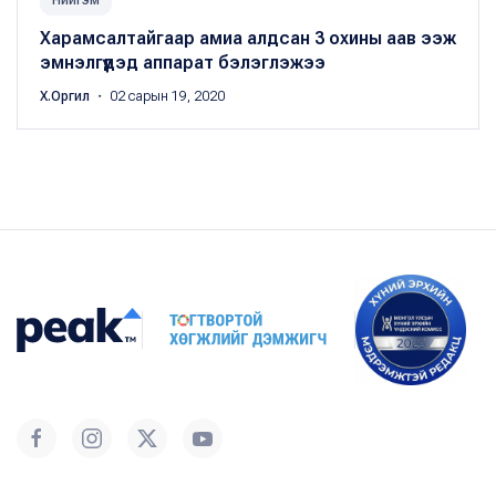
Нийгэм
Харамсалтайгаар амиа алдсан 3 охины аав ээж
эмнэлгүүдэд аппарат бэлэглэжээ
Х.Оргил
・ 02 сарын 19, 2020