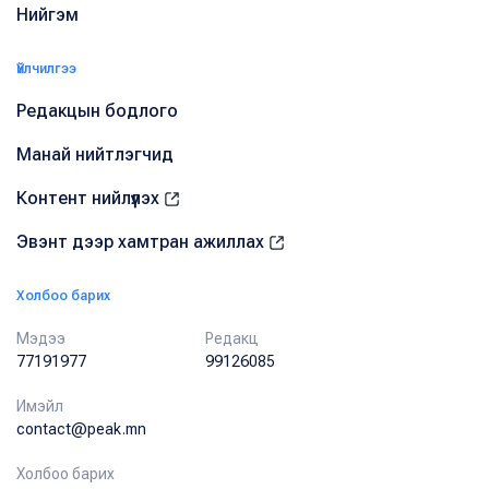
Нийгэм
Үйлчилгээ
Редакцын бодлого
Манай нийтлэгчид
Контент нийлүүлэх
Эвэнт дээр хамтран ажиллах
Холбоо барих
Мэдээ
Редакц
77191977
99126085
Имэйл
contact@peak.mn
Холбоо барих