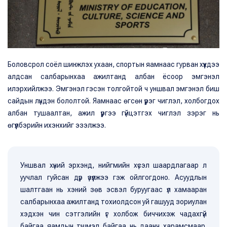
Боловсрол соёл шинжлэх ухаан, спортын яамнаас гурван хүүхдээ
алдсан салбарынхаа ажилтанд албан ёсоор эмгэнэл
илэрхийлжээ. Эмгэнэл гэсэн толгойтой ч уншвал эмгэнэл биш
сайдын лүндэн бололтой. Яамнаас өгсөн үүрэг чиглэл, холбогдох
албан тушаалтан, ажил үүргээ гүйцэтгэх чиглэл зэрэг нь
өгүүлбэрийн ихэнхийг эзэлжээ.
Уншвал хүний эрхэнд, нийгмийн хүсэл шаардлагаар л
уучлал гуйсан дүр үзүүлжээ гэж ойлгогдоно. Асуудлын
шалтгаан нь хэний зөв эсвэл буруугаас үл хамааран
салбарынхаа ажилтанд тохиолдсон уй гашууд зориулан
хэдхэн чин сэтгэлийн үг холбож биччихэж чадахгүй
байгаа яамдын түшмэл байгаа нь даанч харамсмаар.