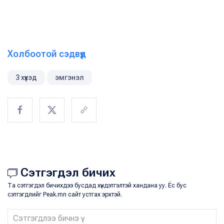
Холбоотой сэдвүүд
3 хүүхэд
эмгэнэл
Сэтгэгдэл бичих
Та сэтгэгдэл бичихдээ бусдад хүндэтгэлтэй хандана уу. Ёс бус
сэтгэгдлийг Peak.mn сайт устгах эрхтэй.