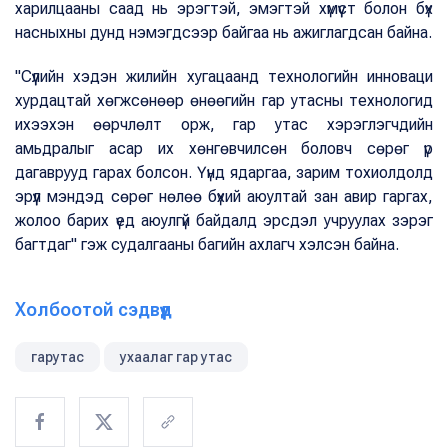
харилцааны саад нь эрэгтэй, эмэгтэй хүмүүст болон бүх
насныхны дунд нэмэгдсээр байгаа нь ажиглагдсан байна.
"Сүүлийн хэдэн жилийн хугацаанд технологийн инноваци
хурдацтай хөгжсөнөөр өнөөгийн гар утасны технологид
ихээхэн өөрчлөлт орж, гар утас хэрэглэгчдийн
амьдралыг асар их хөнгөвчилсөн боловч сөрөг үр
дагаврууд гарах болсон. Үүнд ядаргаа, зарим тохиолдолд
эрүүл мэндэд сөрөг нөлөө бүхий аюултай зан авир гаргах,
жолоо барих үед аюулгүй байдалд эрсдэл учруулах зэрэг
багтдаг" гэж судалгааны багийн ахлагч хэлсэн байна.
Холбоотой сэдвүүд
гарутас
ухаалаг гар утас