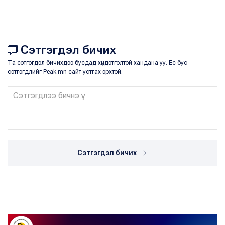
Сэтгэгдэл бичих
Та сэтгэгдэл бичихдээ бусдад хүндэтгэлтэй хандана уу. Ёс бус
сэтгэгдлийг Peak.mn сайт устгах эрхтэй.
Сэтгэгдэл бичих