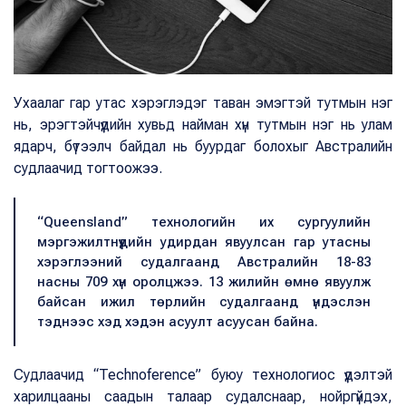
Ухаалаг гар утас хэрэглэдэг таван эмэгтэй тутмын нэг
нь, эрэгтэйчүүдийн хувьд найман хүн тутмын нэг нь улам
ядарч, бүтээлч байдал нь буурдаг болохыг Австралийн
судлаачид тогтоожээ.
“Queensland” технологийн их сургуулийн
мэргэжилтнүүдийн удирдан явуулсан гар утасны
хэрэглээний судалгаанд Австралийн 18-83
насны 709 хүн оролцжээ. 13 жилийн өмнө явуулж
байсан ижил төрлийн судалгаанд үндэслэн
тэднээс хэд хэдэн асуулт асуусан байна.
Судлаачид “Technoference” буюу технологиос үүдэлтэй
харилцааны саадын талаар судалснаар, нойргүйдэх,