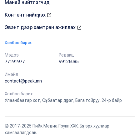
Манай нийтлэгчид
Контент нийлүүлэх
Эвэнт дээр хамтран ажиллах
Холбоо барих
Мэдээ
Редакц
77191977
99126085
Имэйл
contact@peak.mn
Холбоо барих
Улаанбаатар хот, Сүхбаатар дүүрэг, Бага тойруу, 24-р байр
© 2017-2025 Пийк Медиа Групп ХХК. Бүх эрх хуулиар
хамгаалагдсан.