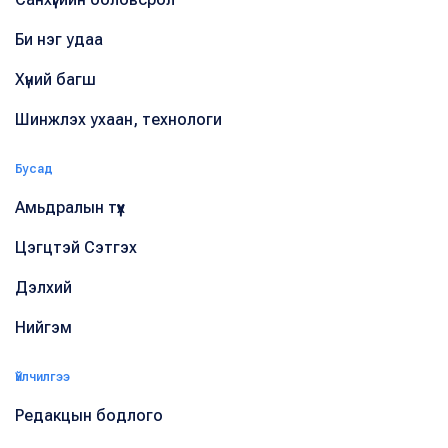
Би нэг удаа
Хүний багш
Шинжлэх ухаан, технологи
Бусад
Амьдралын түүх
Цэгцтэй Сэтгэх
Дэлхий
Нийгэм
Үйлчилгээ
Редакцын бодлого