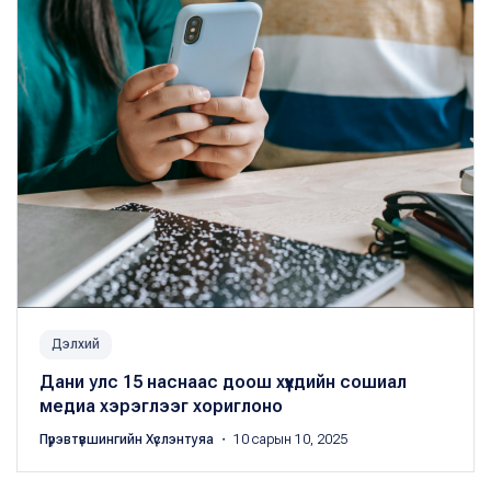
Дэлхий
Дани улс 15 наснаас доош хүүхдийн сошиал
медиа хэрэглээг хориглоно
Пүрэвтүвшингийн Хүслэнтуяа
・ 10 сарын 10, 2025