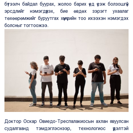
бүтээлч байдал буурах, жолоо барих үед үүсэж болзошгүй
эрсдлийг нэмэгдүүлэх, бие өвдөх зэрэгт ухаалаг
төхөөрөмжийг буруутгах хүмүүсийн тоо ихээхэн нэмэгдэх
болсныг тогтоожээ.
Доктор Оскар Овиедо-Треспалакиосын ахлан явуулсан
судалгаанд тэмдэглэснээр, технологиос үүдэлтэй