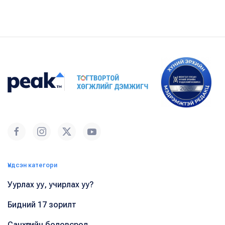
Үндсэн категори
Уурлах уу, учирлах уу?
Бидний 17 зорилт
Санхүүгийн боловсрол