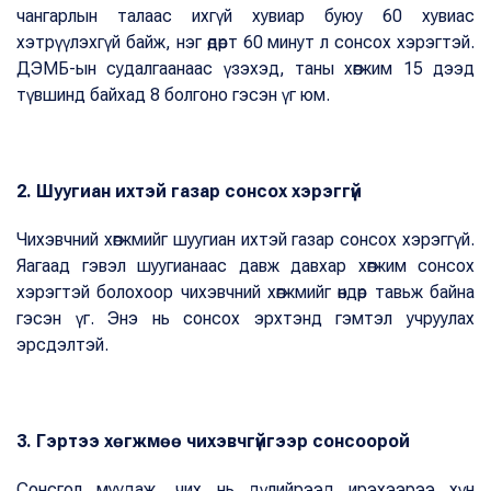
чангарлын талаас ихгүй хувиар буюу 60 хувиас
хэтрүүлэхгүй байж, нэг өдөрт 60 минут л сонсох хэрэгтэй.
ДЭМБ-ын судалгаанаас үзэхэд, таны хөгжим 15 дээд
түвшинд байхад 8 болгоно гэсэн үг юм.
2. Шуугиан ихтэй газар сонсох хэрэггүй
Чихэвчний хөгжмийг шуугиан ихтэй газар сонсох хэрэггүй.
Яагаад гэвэл шуугианаас давж давхар хөгжим сонсох
хэрэгтэй болохоор чихэвчний хөгжмийг өндөр тавьж байна
гэсэн үг. Энэ нь сонсох эрхтэнд гэмтэл учруулах
эрсдэлтэй.
3. Гэртээ хөгжмөө чихэвчгүйгээр сонсоорой
Сонсгол муудаж, чих нь дүлийрээд ирэхээрээ хүн