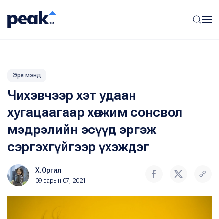
Эрүүл мэнд
Чихэвчээр хэт удаан
хугацаагаар хөгжим сонсвол
мэдрэлийн эсүүд эргэж
сэргэхгүйгээр үхэждэг
Х.Оргил
09 сарын 07, 2021