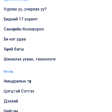
Уурлах уу, учирлах уу?
Бидний 17 зорилт
Санхүүгийн боловсрол
Би нэг удаа
Хүний багш
Шинжлэх ухаан, технологи
Бусад
Амьдралын түүх
Цэгцтэй Сэтгэх
Дэлхий
Нийгэм