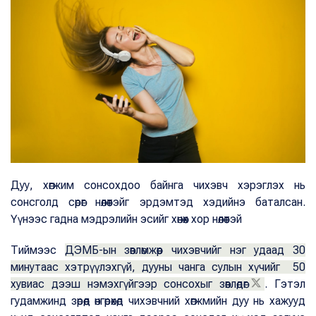
Дуу, хөгжим сонсохдоо байнга чихэвч хэрэглэх нь
сонсголд сөрөг нөлөөтэйг эрдэмтэд хэдийнэ баталсан.
Үүнээс гадна мэдрэлийн эсийг хөнөөх хор нөлөөтэй
Тиймээс
ДЭМБ-ын зөвлөмжөөр чихэвчийг нэг удаад 30
минутаас хэтрүүлэхгүй, дууны чанга сулын хүчийг 50
хувиас дээш нэмэхгүйгээр сонсохыг зөвлөдөг
. Гэтэл
гудамжинд зөрөөд өнгөрөхөд чихэвчний хөгжмийн дуу нь хажууд