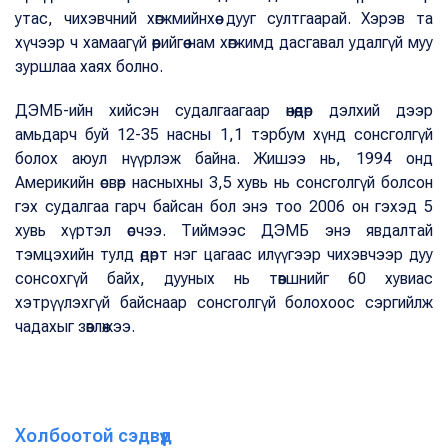
утас, чихэвчний хөгжмийнхөө дууг султгаарай. Хэрэв та
хүчээр ч хамаагүй өөрийгөө нам хөгжимд дасгавал удалгүй муу
зуршлаа хаях болно.
ДЭМБ-ийн хийсэн судалгаагаар өнөөдөр дэлхий дээр
амьдарч буй 12-35 насны 1,1 тэрбум хүнд сонсголгүй
болох аюул нүүрлэж байна. Жишээ нь, 1994 онд
Америкийн өсвөр насныхны 3,5 хувь нь сонсголгүй болсон
гэх судалгаа гарч байсан бол энэ тоо 2006 он гэхэд 5
хувь хүртэл өсчээ. Тиймээс ДЭМБ энэ явдалтай
тэмцэхийн тулд өдөрт нэг цагаас илүүгээр чихэвчээр дуу
сонсохгүй байх, дууных нь төвшнийг 60 хувиас
хэтрүүлэхгүй байснаар сонсголгүй болохоос сэргийлж
чадахыг зөвлөжээ.
Холбоотой сэдвүүд