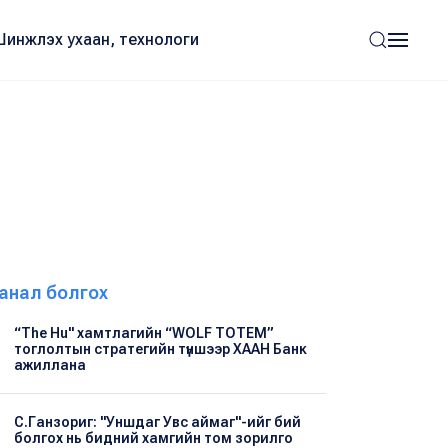
Шинжлэх ухаан, технологи
анал болгох
“The Hu" хамтлагийн “WOLF TOTEM”
тоглолтын стратегийн түншээр ХААН Банк
ажиллана
С.Ганзориг: "Уншдаг Увс аймаг"-ийг бий
болгох нь бидний хамгийн том зорилго