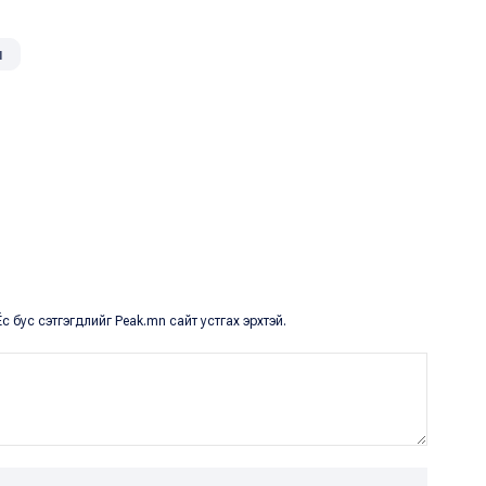
л
с бус сэтгэгдлийг Peak.mn сайт устгах эрхтэй.