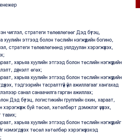
менежер
эн чиглэл, стратеги төлөвлөгөөг Дэд бүтэц,
а хуулийн этгээд болон төслийн нэгжүүдийн богино,
лэл, стратеги төлөвлөгөөнд уялдуулан хэрэгжүүлэх,
х;
араат, харьяа хуулийн этгээд болон төслийн нэгжүүдийн
лэлт, дүгнэлт өгөх;
араат, харьяа хуулийн этгээд болон төслийн нэгжүүдийн
дүүлэх, тэдгээрийн тасралтгүй үйл ажиллагааг хангахад
иглэлээр санал санаачилга гарган ажиллах;
он Дэд бүтэц, логистикийн группийн охин, хараат,
н хэрэгжүүлж буй төсөл, хөтөлбөрт дэмжлэг үзүүлэх,
 тавих;
араат, харьяа хуулийн этгээд болон төслийн нэгжүүдийг
йг нэмэгдүүлэх төсөл хөтөлбөр хэрэгжүүлэхэд
;