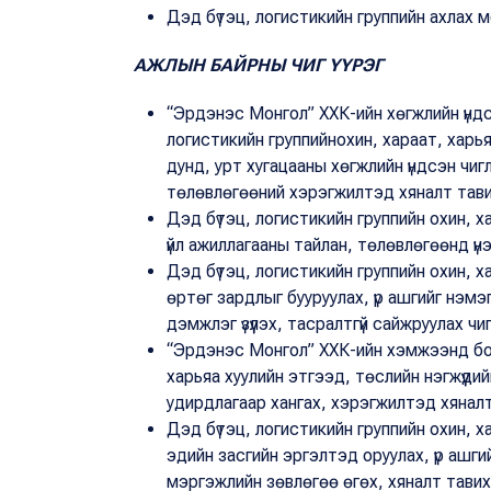
Дэд бүтэц, логистикийн группийн ахлах 
АЖЛЫН БАЙРНЫ ЧИГ ҮҮРЭГ
“Эрдэнэс Монгол” ХХК-ийн хөгжлийн үндс
логистикийн группийнохин, хараат, харья
дунд, урт хугацааны хөгжлийн үндсэн чиг
төлөвлөгөөний хэрэгжилтэд хяналт тави
Дэд бүтэц, логистикийн группийн охин, х
үйл ажиллагааны тайлан, төлөвлөгөөнд үнэ
Дэд бүтэц, логистикийн группийн охин, х
өртөг зардлыг бууруулах, үр ашгийг нэмэг
дэмжлэг үзүүлэх, тасралтгүй сайжруулах ч
“Эрдэнэс Монгол” ХХК-ийн хэмжээнд бол
харьяа хуулийн этгээд, төслийн нэгжүүдий
удирдлагаар хангах, хэрэгжилтэд хяналт
Дэд бүтэц, логистикийн группийн охин, х
эдийн засгийн эргэлтэд оруулах, үр ашги
мэргэжлийн зөвлөгөө өгөх, хяналт тавих