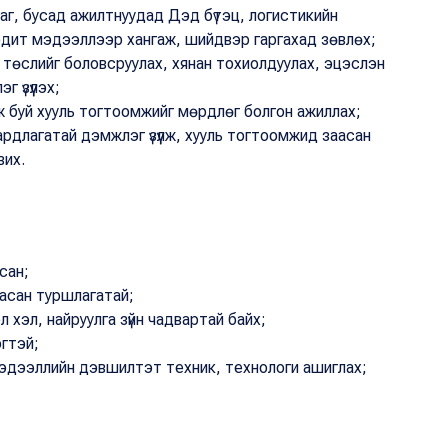
аг, бусад ажилтнуудад Дэд бүтэц, логистикийн
бодит мэдээллээр хангаж, шийдвэр гаргахад зөвлөх;
төслийг боловсруулах, хянан тохиолдуулах, эцэслэн
 үзүүлэх;
 буй хууль тогтоомжийг мөрдлөг болгон ажиллах;
ардлагатай дэмжлэг үзүүлж, хууль тогтоомжид заасан
вих.
сан;
ласан туршлагатай;
 хэл, найруулга зүйн чадвартай байх;
эгтэй;
дээллийн дэвшилтэт техник, технологи ашиглах;