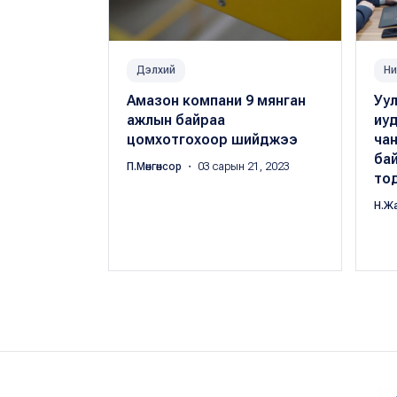
Дэлхий
Ни
Амазон компани 9 мянган
Уул
ажлын байраа
иуд
цомхотгохоор шийджээ
чан
ба
П.Мөнгөнсор
・ 03 сарын 21, 2023
тод
Н.Ж