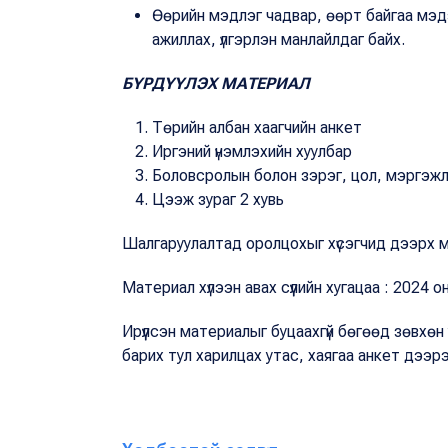
Өөрийн мэдлэг чадвар, өөрт байгаа мэд
ажиллах, үлгэрлэн манлайлдаг байх.
БҮРДҮҮЛЭХ МАТЕРИАЛ
Төрийн албан хаагчийн анкет
Иргэний үнэмлэхийн хуулбар
Боловсролын болон зэрэг, цол, мэргэжл
Цээж зураг 2 хувь
Шалгаруулалтад оролцохыг хүсэгчид дээрх
Материал хүлээн авах сүүлийн хугацаа : 2024 
Ирүүлсэн материалыг буцаахгүй бөгөөд зөвхөн
барих тул харилцах утас, хаягаа анкет дээрээ