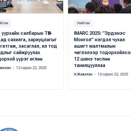
йгэм
Нийгэм
 уурхайн салбарын ТӨК-
IMARC 2025: “Эрдэнэс
ад сахилга, хариуцлагыг
Монгол” нэгдэл чухал
гатгаж, засаглал, ил тод
ашигт малтмалын
йдлыг сайжруулах
чиглэлээр тодорхойлсо
орхой үүрэг өглөө
12 шинэ төслөө
танилцууллаа
авхлан
・ 12 сарын 22, 2025
Н.Жавхлан
・ 10 сарын 22, 2025