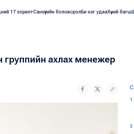
ний 17 зорилт
Санхүүгийн боловсрол
Би нэг удаа
Хүний багш
н группийн ахлах менежер
С
1
2