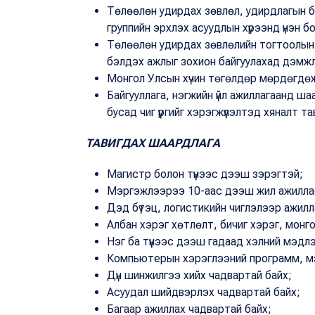
Төлөөлөн удирдах зөвлөл, удирдлагын б
группийн эрхлэх асуудлын хүрээнд үнэн 
Төлөөлөн удирдах зөвлөлийн тогтоолын 
бэлдэх ажлыг зохион байгуулахад дэмжлэг
Монгол Улсын хүчин төгөлдөр мөрдөгдөж
Байгууллага, нэгжийн үйл ажиллагаанд ша
бусад чиг үүргийг хэрэгжүүлэлтэд хяналт та
ТАВИГДАХ ШААРДЛАГА
Магистр болон түүнээс дээш зэрэгтэй;
Мэргэжлээрээ 10-аас дээш жил ажилла
Дэд бүтэц, логистикийн чиглэлээр ажил
Албан хэрэг хөтлөлт, бичиг хэрэг, монгол
Нэг ба түүнээс дээш гадаад хэлний мэдл
Компьютерын хэрэглээний программ, мэ
Дүн шинжилгээ хийх чадвартай байх;
Асуудал шийдвэрлэх чадвартай байх;
Багаар ажиллах чадвартай байх;