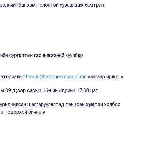
ээллийг баг хамт олонтой хуваалцаж хамтран
ийн сургалтын гэрчилгээний хуулбар
 материалыг
tengis@erdenesmongol.mn
хаягаар ирүүлнэ үү.
оны 09 дүгээр сарын 16-ний өдрийн 17.00 цаг.
 урьдчилсан шалгаруулалтад тэнцсэн хүмүүстэй холбоо
 тодорхой бичнэ үү.