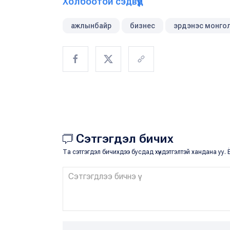
Холбоотой сэдвүүд
ажлынбайр
бизнес
эрдэнэс монго
Сэтгэгдэл бичих
Та сэтгэгдэл бичихдээ бусдад хүндэтгэлтэй хандана уу. Ё