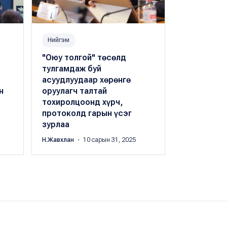
Нийгэм
Нийгэм
"Оюу толгой" төсөлд
Олон Улсы
тулгамдаж буй
компанийн
асуудлуудаар хөрөнгө
стандарты
н
оруулагч талтай
сургалтад
тохиролцоонд хүрч,
Н.Жавхлан
・ 1
протоколд гарын үсэг
зурлаа
Н.Жавхлан
・ 10 сарын 31, 2025