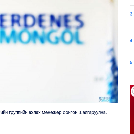
3
4
5
ийн группийн ахлах менежер сонгон шалгаруулна.