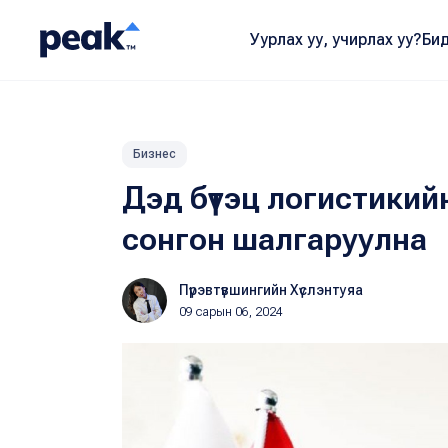
Уурлах уу, учирлах уу?
Бид
Бизнес
Дэд бүтэц логистикий
сонгон шалгаруулна
Пүрэвтүвшингийн Хүслэнтуяа
09 сарын 06, 2024