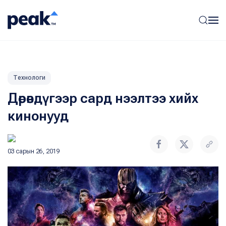
Технологи
Дөрөвдүгээр сард нээлтээ хийх
кинонууд
03 сарын 26, 2019