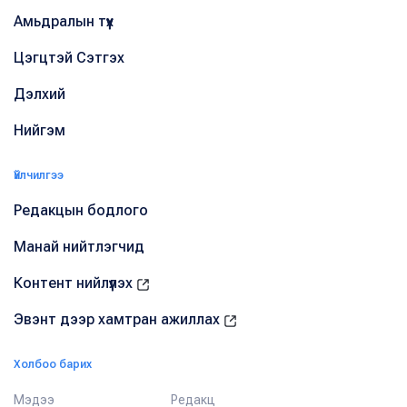
Амьдралын түүх
Цэгцтэй Сэтгэх
Дэлхий
Нийгэм
Үйлчилгээ
Редакцын бодлого
Манай нийтлэгчид
Контент нийлүүлэх
Эвэнт дээр хамтран ажиллах
Холбоо барих
Мэдээ
Редакц