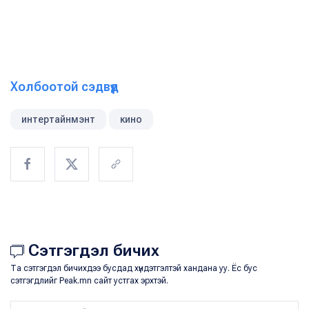
Холбоотой сэдвүүд
интертайнмэнт
кино
Сэтгэгдэл бичих
Та сэтгэгдэл бичихдээ бусдад хүндэтгэлтэй хандана уу. Ёс бус
сэтгэгдлийг Peak.mn сайт устгах эрхтэй.