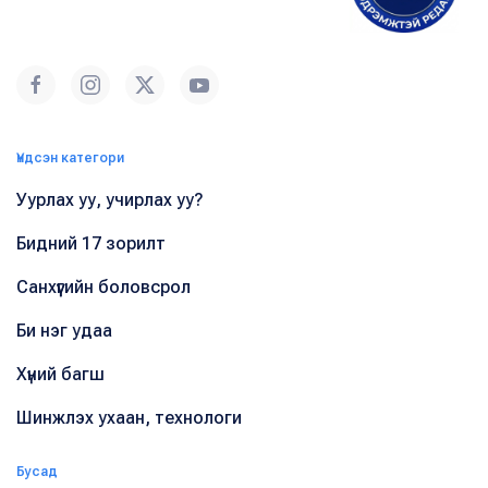
Үндсэн категори
Уурлах уу, учирлах уу?
Бидний 17 зорилт
Санхүүгийн боловсрол
Би нэг удаа
Хүний багш
Шинжлэх ухаан, технологи
Бусад