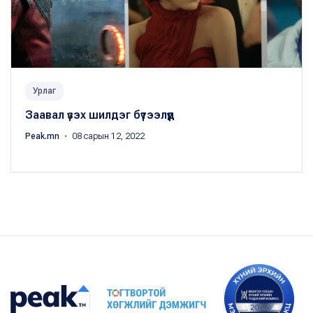
Урлаг
Заавал үзэх шилдэг бүтээлүүд
Peak.mn
・ 08 сарын 12, 2022