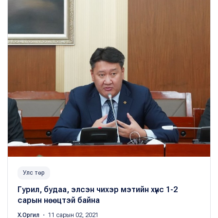
Улс төр
Гурил, будаа, элсэн чихэр мэтийн хүнс 1-2
сарын нөөцтэй байна
Х.Оргил
・ 11 сарын 02, 2021