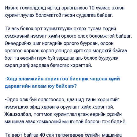
Ихэнх тохиолдолд иргэд орлогынхоо 10 хувиас эхлэн
хуримтлуулах боломжтой гэсэн судалгаа байдаг.
Та аль болох эрт хуримтлуулж эхлэх тусам төдий
хэмжээний нэмэлт хүүгийн орлого олох боломжтой байдаг.
Өнөөдрийнх шиг иргэдийн орлого буурсан, олсон
орлогоо хэрхэн хэрэгцээндээ хүргэхээ мэдэхгүй байгаа
бол та өөрийн гарч буй зардлаа аль болох бууруулж
хэрэгцээгүй зардлаа багасгах хэрэгтэй.
-Хадгаламжийн зорилгоо биелүүлж чадсан хүний
дараагийн алхам юу байх вэ?
-Одоо олж буй орлогоосоо, цаашид таны хөрөнгийг
нэмэгдүүлэх зүйлд хөрөнгө оруулалт хийх хэрэгтэй.
Жишээлбэл, тогтмол хуримтлал үүсгэж өөрийн хүслийн
машинаа авах хэмжээний мөнгөтэй болсон гэж бодъё.
Та өөрт байгаа 40 сая төгрөгөөрөө хүслийн машинаа