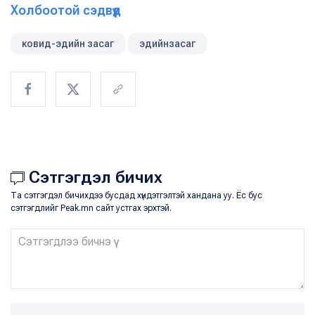
Холбоотой сэдвүүд
ковид-эдийн засаг
эдийнзасаг
Сэтгэгдэл бичих
Та сэтгэгдэл бичихдээ бусдад хүндэтгэлтэй хандана уу. Ёс бус
сэтгэгдлийг Peak.mn сайт устгах эрхтэй.