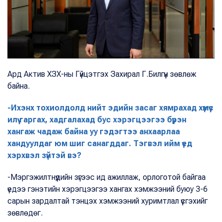
Ард Актив ХЗХ-ны Гүйцэтгэх Захирал Г.Билгүүн зөвлөж
байна.
-Ихэнх тохиолдолд нийт эдийн засаг хямрахад хүмүүс
илүү гаргах, хадгалахад бус хэрэгцээгээ бүрэн
хангаж чадаж байна уу гэдэгтээ анхаарлаа
хандуулдаг юм шиг санагддаг. Тэгвэл ийм үед
хэрхвэл зүйтэй вэ?
-Мэргэжилтнүүдийн зүгээс ид ажиллаж, орлоготой байгаа
үедээ гэнэтийн хэрэгцээгээ хангах хэмжээний буюу 3-6
сарын зардалтай тэнцэх хэмжээний хуримтлал үүсгэхийг
зөвлөдөг.