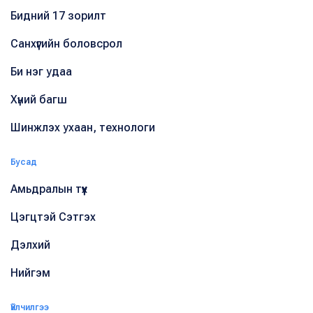
Бидний 17 зорилт
Санхүүгийн боловсрол
Би нэг удаа
Хүний багш
Шинжлэх ухаан, технологи
Бусад
Амьдралын түүх
Цэгцтэй Сэтгэх
Дэлхий
Нийгэм
Үйлчилгээ