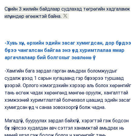
Сүүлийн 3 жилийн байдлаар судлахад төгрөгийн хадгаламж
илүү өндөр өгөөжтэй байна.
-Хувь хүн, өрхийн эдийн засаг хумигдсан, дор бүрдээ
бүсээ чангалсан байгаа энэ үед хуримтлалаа ямар
аргачлалаар бий болгохыг зөвлөнө үү?
-Хамгийн бага зардал гарган амьдрах боломжуудыг
судалж үзээд 1 сарын хугацаанд гэр бүлээрээ туршаад
үзээрэй. Орлого нэмэгдэхийн хэрээр аль болох хөрөнгийг
тань өсгөж чадах хөрөнгөнд мөнгөө оруулж, хангалттай
хэмжээний хуримтлалтай болчихвол цаашид эдийн засаг
хумигдсан үед ч санаа зовохооргүй болж чадна.
Магадгүй, бууруулах зардал байхгүй, хэрэгтэй гэж бодсон
бүх зүйлсээ худалдан авч сэтгэл ханамжтай амьдрах нь
миний хүсэл гэж бодож болох ч хөрөнгийг тань