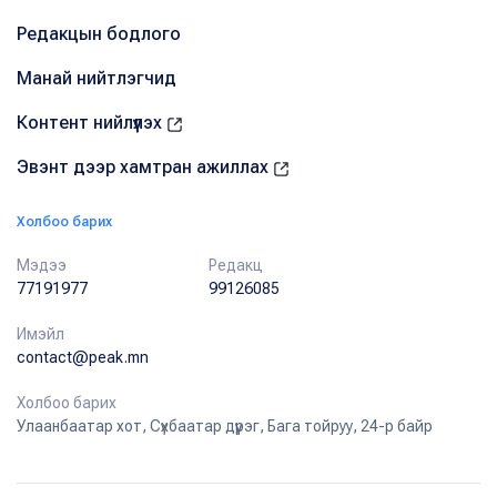
Редакцын бодлого
Манай нийтлэгчид
Контент нийлүүлэх
Эвэнт дээр хамтран ажиллах
Холбоо барих
Мэдээ
Редакц
77191977
99126085
Имэйл
contact@peak.mn
Холбоо барих
Улаанбаатар хот, Сүхбаатар дүүрэг, Бага тойруу, 24-р байр