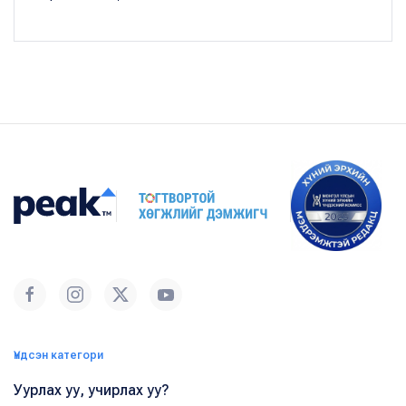
Үндсэн категори
Уурлах уу, учирлах уу?