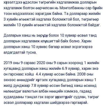
хүлээлтдээ үндэслэн төгрөгийн хадгаламжаа долларын
хадгаламж болгон өөрчилсөн нь Монголбанкны сар бүрийн
тоон мэдээллээс харагдаж байна. Та доллараар жилийн
3 хувийн өгөөжтэй хадгалах боломжтой бол, төгрөгөөр
жилийн 13 хувийн өгөөжтэй хадгалах боломжтой байдаг.
Долларын ханш нь зөрүү дүн болох 10 хувиар өсвөл танд
долларын хадгаламж илүү ашигтай байх болно. Харин
долларын ханш 10 хувиас багаар өсвөл эсрэгээрээ
алдагдалтай тусна.
2019 оны 9 сараас 2020 оны 9 сарын хооронд 1 жилийн
хугацаанд долларын ханш жилийн 6.9 хувиар, харин энэ
он гарснаас хойш 4.4 хувиар өссөн байна. 2008 оны
эхнээс өнөөдрийг хүртэлх хугацаанд долларын ханш 1
жилд дунджаар 7.8 хувиар өссөн бөгөөд ханш өсөхөд
нөлөөлдөг валютын албан нөөцийн хэмжээ, гадаад
худалдааны тэнцэл гэх зэрэг үзүүлэлтүүдийг судлан, төгрөг
эсвэл доллараар хадгалах шийдвэрээ гаргаарай.