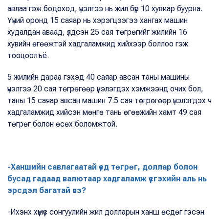
авлаа гэж бодоход, үнэлгээ нь жил бүр 10 хувиар буурна.
Үүний оронд 15 саяар нь хэрэгцээгээ хангах машин
худалдан аваад, үлдсэн 25 сая төгрөгийг жилийн 16
хувийн өгөөжтэй хадгаламжид хийхээр боллоо гэж
тооцоолъё.
5 жилийн дараа гэхэд 40 саяар авсан таны машины
үнэлгээ 20 сая төгрөгөөр үнэлэгдэх хэмжээнд очих бол,
таны 15 саяар авсан машин 7.5 сая төгрөгөөр үнэлэгдэх ч
хадгаламжид хийсэн мөнгө тань өгөөжийн хамт 49 сая
төгрөг болон өсөх боломжтой.
-Ханшийн савлагаатай үед төгрөг, доллар болон
бусад гадаад валютаар хадгаламж үүсгэхийн аль нь
эрсдэл багатай вэ?
-Ихэнх хүмүүс сонгуулийн жил долларын ханш өсдөг гэсэн