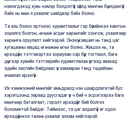
нэмэгдэхэд хувь нэмэр болдоггүй зүйлд мөнгөө бүү алдахгүй
байх нь мөн л ухаалаг шийдвэр байх болно.
Та аль болох эртнээс хуримтлалыг гэр бүлийнхээ хамтын
зорилго болгон, өгөөж өгдөг хөрөнгийг сонгож, ухаалгаар
хөрөнгө оруулалт хийгээрэй. Энэхүү хэвшил нь танд цаг
хугацааны явцад өгөөжөө өгөх болно. Жишээ нь, та
ирээдүйн тэтгэвэртээ зориулан сар бүр тогтмол, бага
дүнгээр хувийн тэтгэврийн хуримтлалаа үүсгээд явахад
эдийн засгийн байдлаас үл хамааран танд төдийлөн
ачаалал ирэхгүй.
Их хэмжээний мөнгийг амьдралд нэн шаардлагатай бус
хэрэгцээнд зараад дуусгадаг үе ч бий ч эсрэгээрээ бага
мөнгөөр баталгаат, гэрэлт ирээдүйг бий болгох
боломжтой байдаг. Тиймээс, та цаг алдалгүй яг одоо
ирээдүйнхээ төлөө ухаалаг алхам хийгээрэй.