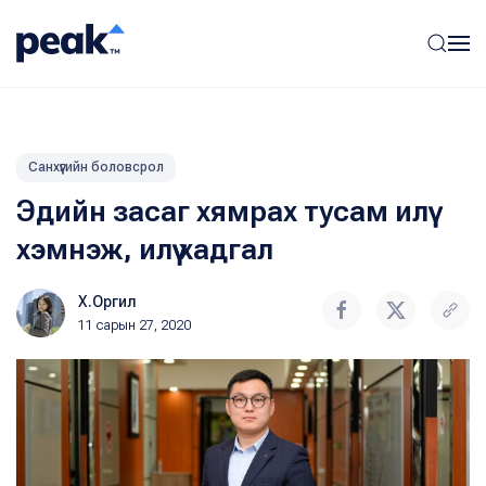
Санхүүгийн боловсрол
Эдийн засаг хямрах тусам илүү
хэмнэж, илүү хадгал
Х.Оргил
11 сарын 27, 2020