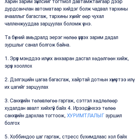
Харин зарим зүйлсийг тогтмол давтамжтайгаар дээр
дурдсанчлан автоматаар хийдэг болж чадвал тархины
ачааллыг багасгаж, тархины хүчийг өөр чухал
чалленжууддаа зарцуулах боломж үүснэ.
Та бүхний амьдралд эерэг нөлөө үзүүлэх зарим дадал
зуршлыг санал болгож байна.
1. Эрүүл мэнддээ илүү их анхааран дасгал хөдөлгөөн хийж,
эрүүл хооллох
2. Дэлгэцийн цагаа багасгаж, хайртай дотнын хүмүүстээ илүү
их цагийг зарцуулах
3. Санхүүгийн төлөвлөгөө гаргаж, сэтгэл хөдлөлөөр
худалдан авалт хийхгүй байх 4. Ирээдүйнхээ төлөө
санхүүгийн дархлаа тогтоож,
ХУРИМТЛАЛЫГ
зуршил
болгох
5. Хоббиндоо цаг гаргаж, стресс бухимдлаас хол байх