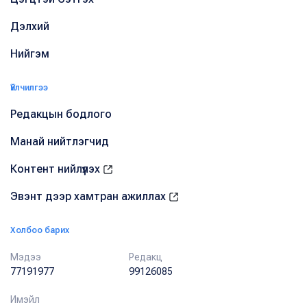
Дэлхий
Нийгэм
Үйлчилгээ
Редакцын бодлого
Манай нийтлэгчид
Контент нийлүүлэх
Эвэнт дээр хамтран ажиллах
Холбоо барих
Мэдээ
Редакц
77191977
99126085
Имэйл