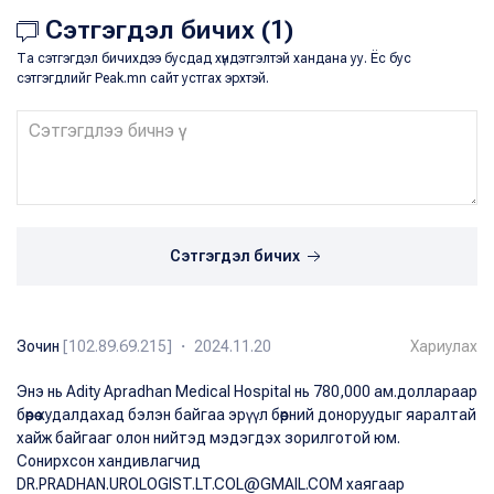
Сэтгэгдэл бичих (1)
Та сэтгэгдэл бичихдээ бусдад хүндэтгэлтэй хандана уу. Ёс бус
сэтгэгдлийг Peak.mn сайт устгах эрхтэй.
Сэтгэгдэл бичих
Зочин
[102.89.69.215] ・ 2024.11.20
Хариулах
Энэ нь Adity Apradhan Medical Hospital нь 780,000 ам.доллараар
бөөрөө худалдахад бэлэн байгаа эрүүл бөөрний доноруудыг яаралтай
хайж байгааг олон нийтэд мэдэгдэх зорилготой юм.
Сонирхсон хандивлагчид
DR.PRADHAN.UROLOGIST.LT.COL@GMAIL.COM хаягаар