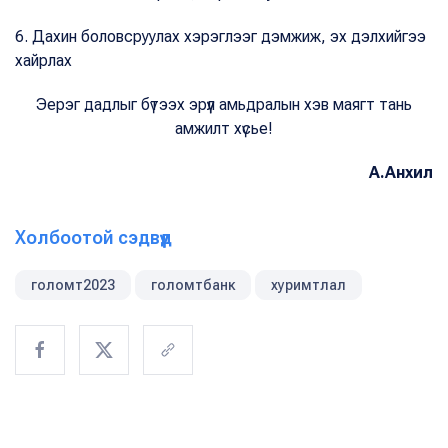
6. Дахин боловсруулах хэрэглээг дэмжиж, эх дэлхийгээ
хайрлах
Эерэг дадлыг бүтээх эрүүл амьдралын хэв маягт тань
амжилт хүсье!
А.Анхил
Холбоотой сэдвүүд
голомт2023
голомтбанк
хуримтлал