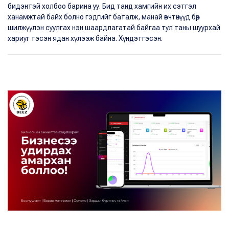
бидэнтэй холбоо барина уу. Бид танд хамгийн их сэтгэл
ханамжтай байх болно гэдгийг баталж, манай өвчтөнүүд бөөр
шилжүүлэн суулгах нэн шаардлагатай байгаа тул таны шуурхай
хариуг тэсэн ядан хүлээж байна. Хүндэтгэсэн.