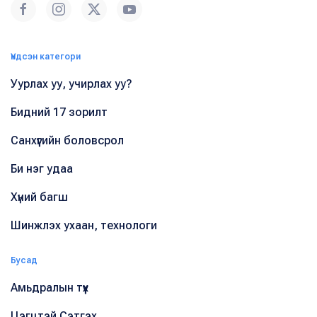
Үндсэн категори
Уурлах уу, учирлах уу?
Бидний 17 зорилт
Санхүүгийн боловсрол
Би нэг удаа
Хүний багш
Шинжлэх ухаан, технологи
Бусад
Амьдралын түүх
Цэгцтэй Сэтгэх