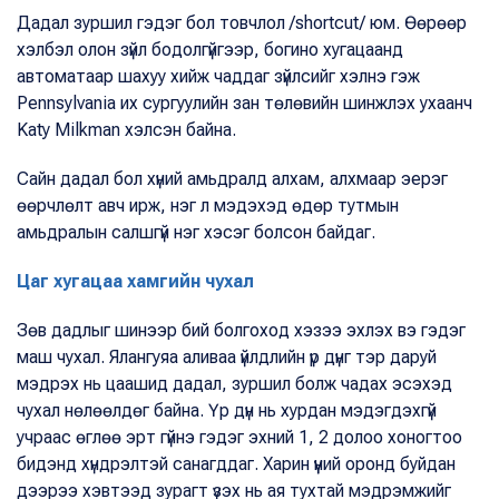
Дадал зуршил гэдэг бол товчлол /shortcut/ юм. Өөрөөр
хэлбэл олон зүйл бодолгүйгээр, богино хугацаанд
автоматаар шахуу хийж чаддаг зүйлсийг хэлнэ гэж
Pennsylvania их сургуулийн зан төлөвийн шинжлэх ухаанч
Katy Milkman хэлсэн байна.
Сайн дадал бол хүний амьдралд алхам, алхмаар эерэг
өөрчлөлт авч ирж, нэг л мэдэхэд өдөр тутмын
амьдралын салшгүй нэг хэсэг болсон байдаг.
Цаг хугацаа хамгийн чухал
Зөв дадлыг шинээр бий болгоход хэзээ эхлэх вэ гэдэг
маш чухал. Ялангуяа аливаа үйлдлийн үр дүнг тэр даруй
мэдрэх нь цаашид дадал, зуршил болж чадах эсэхэд
чухал нөлөөлдөг байна. Үр дүн нь хурдан мэдэгдэхгүй
учраас өглөө эрт гүйнэ гэдэг эхний 1, 2 долоо хоногтоо
бидэнд хүндрэлтэй санагддаг. Харин үүний оронд буйдан
дээрээ хэвтээд зурагт үзэх нь ая тухтай мэдрэмжийг