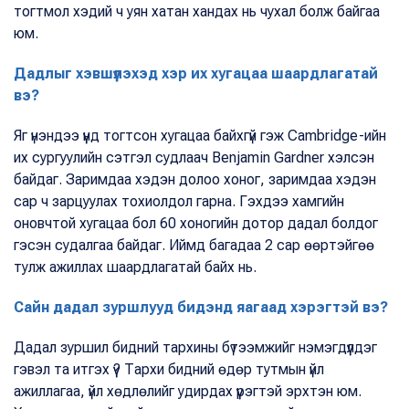
тогтмол хэдий ч уян хатан хандах нь чухал болж байгаа
юм.
Дадлыг хэвшүүлэхэд хэр их хугацаа шаардлагатай
вэ?
Яг үнэндээ үүнд тогтсон хугацаа байхгүй гэж Cambridge-ийн
их сургуулийн сэтгэл судлаач Benjamin Gardner хэлсэн
байдаг. Заримдаа хэдэн долоо хоног, заримдаа хэдэн
сар ч зарцуулах тохиолдол гарна. Гэхдээ хамгийн
оновчтой хугацаа бол 60 хоногийн дотор дадал болдог
гэсэн судалгаа байдаг. Иймд багадаа 2 сар өөртэйгөө
тулж ажиллах шаардлагатай байх нь.
Сайн дадал зуршлууд бидэнд яагаад хэрэгтэй вэ?
Дадал зуршил бидний тархины бүтээмжийг нэмэгдүүлдэг
гэвэл та итгэх үү? Тархи бидний өдөр тутмын үйл
ажиллагаа, үйл хөдлөлийг удирдах үүрэгтэй эрхтэн юм.