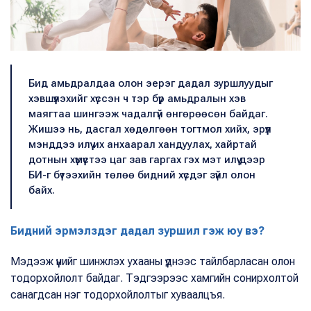
Бид амьдралдаа олон эерэг дадал зуршлуудыг
хэвшүүлэхийг хүссэн ч тэр бүр амьдралын хэв
маягтаа шингээж чадалгүй өнгөрөөсөн байдаг.
Жишээ нь, дасгал хөдөлгөөн тогтмол хийх, эрүүл
мэнддээ илүү их анхаарал хандуулах, хайртай
дотнын хүмүүстээ цаг зав гаргах гэх мэт илүү дээр
БИ-г бүтээхийн төлөө бидний хүсдэг зүйл олон
байх.
Бидний эрмэлздэг дадал зуршил гэж юу вэ?
Мэдээж үүнийг шинжлэх ухааны үүднээс тайлбарласан олон
тодорхойлолт байдаг. Тэдгээрээс хамгийн сонирхолтой
санагдсан нэг тодорхойлолтыг хуваалцъя.