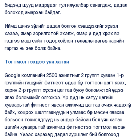
бидэнд шууд мэдрүүлдэг тул илүү хялбар санагдаж, дадал
болоход амархан байдаг.
Иймд шинэ зүйлийг дадал болгон хэвшүүлэхийг хүсвэл
хэзээ, ямар зорилготой эхэлж, ямар үр дүнд хүрэх вэ
гэдгээ маш сайн тодорхойлон төлөвлөгөөгөө нарийн
гаргах нь зөв болж байна.
Тогтмол гэхдээ уян хатан
Google компанийн 2500 ажилтныг 2 группт хуваан 1-р
группийн гишүүдийг фитнест өдөр бүр тогтсон цагт явах,
харин 2-р группт хүссэн цагтаа буюу боломжтой үедээ
явах боломжийг олгожээ. Үр дүнд нь хатуу цагийн
хуваарьтай фитнест явсан ажилчид цагтаа очиж чадахгүй
байх, хоцрох шалтгаануудын улмаас бүр мөсөн явахаа
больсон тохиолдлууд нь өндөр байсан бол уян хатан
цагийн хуваарьтай ажилчид фитнестээ тогтмол явсан
байна. Үүнээс харахад дадал зуршлыг бий болгоход