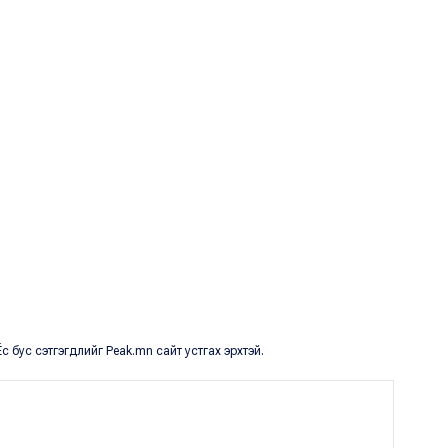
с бус сэтгэгдлийг Peak.mn сайт устгах эрхтэй.