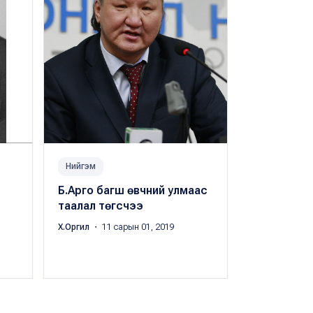
Нийгэм
Нийгэм
Б.Арго багш өвчний улмаас
ЦЕГ: Эмгэ
таалал төгсчээ
Х.Оргил
・ 10 с
Х.Оргил
・ 11 сарын 01, 2019