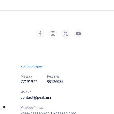
Холбоо барих
Мэдээ
Редакц
77191977
99126085
Имэйл
contact@peak.mn
лах
Холбоо барих
Улаанбаатар хот, Сүхбаатар дүүрэг,