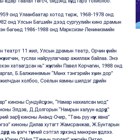
ы өдөр таалал төгсч, бидэнд хүнд гарз тохиолоо.
 1959 онд Улаанбаатар хотод төрж, 1968-1978 онд
1982 онд Улсын Багшийн дээд сургуулийн кино драмын
сэн бөгөөд 1986-1988 онд Марксизм-Ленинизмийн
ын театрт 11 жил, Улсын драмын театр, Орчин үеийн
жүжигчин, туслах найруулагчаар ажиллаж байлаа. Энэ
хэн хатаагдсан нь” жүжгийн Павел Корчагин, 1988 онд
аргал, Б.Балжиннямын “Мөнх тэнгэрийн хүчин дор”
 ажилчдын холбоо, Соёлын яамны шилдэг дүрийн
тар” киноны Сундуйсүрэн, “Намар нахиалсан мод”
иноны Элдэв, Д.Долгорын “Намрын халуун өдрүүд”
й зөрүү” киноны Ананд-Очир, “Тань руу нүүж явна”
эгээ” киноны Дилав хутагт Жамсранжав, Ж.Бунтарын
үүд нь үзэгч түмний сэтгэл зүрхэнд мөнхрөн үлдлээ.
а Южин О’Нил “Тамын дурлал” жүжгийн Питер,