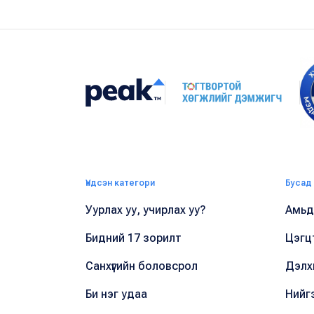
Үндсэн категори
Бусад
Уурлах уу, учирлах уу?
Амьдр
Бидний 17 зорилт
Цэгц
Санхүүгийн боловсрол
Дэлх
Би нэг удаа
Нийг