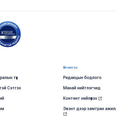
Үйлчилгээ
алын түүх
Редакцын бодлого
тэй Сэтгэх
Манай нийтлэгчид
ий
Контент нийлүүлэх
эм
Эвэнт дээр хамтран ажил