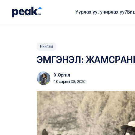
Уурлах уу, учирлах уу?
Бид
Нийгэм
ЭМГЭНЭЛ: ЖАМСРАНГИ
Х.Оргил
10 сарын 08, 2020