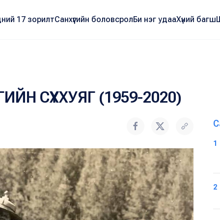
ний 17 зорилт
Санхүүгийн боловсрол
Би нэг удаа
Хүний багш
ЙН СҮХХУЯГ (1959-2020)
С
1
2