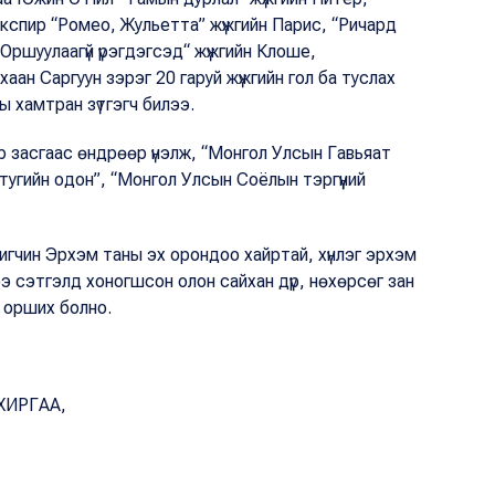
експир “Ромео, Жульетта” жүжгийн Парис, “Ричард
Оршуулаагүй үрэгдэгсэд“ жүжгийн Клоше,
у хаан Саргуун зэрэг 20 гаруй жүжгийн гол ба туслах
ы хамтран зүтгэгч билээ.
р засгаас өндрөөр үнэлж, “Монгол Улсын Гавьяат
тугийн одон”, “Монгол Улсын Соёлын тэргүүний
игчин Эрхэм таны эх орондоо хайртай, хүнлэг эрхэм
ээ сэтгэлд хоногшсон олон сайхан дүр, нөхөрсөг зан
д орших болно.
ХИРГАА,