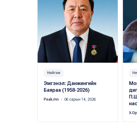
Нийгэм
Ни
Эмгэнэл: Данжингийн
Мо
Баяраа (1958-2026)
ди
П.Ш
Peak.mn
・ 06 сарын 14, 2026
нас
Х.О