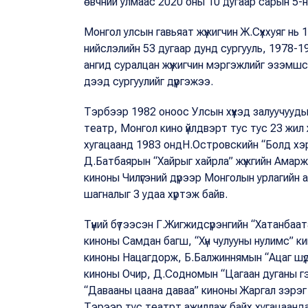
өвчний улмаас 2020 оны 10 дугаар сарын 5-н
Монгол улсын гавьяат жүжигчин Ж.Сүххуяг нь
нийслэлийн 53 дугаар дунд сургууль, 1978-
ангид суралцан жүжигчин мэргэжлийг эзэмш
дээд сургуулийг дүүргэжээ.
Тэрбээр 1982 оноос Улсын хүүхэд залуучууд
театр, Монгол кино үйлдвэрт тус тус 23 жил 
хугацаанд 1983 ондН.Островскийн “Болд хэр
Д.Батбаярын “Хайрыг хайрла” жүжгийн Амарж
киноны Чилүгэний дүрээр Монголын урлагийн
шагналыг 3 удаа хүртэж байв.
Түүний бүтээсэн Г.Жигжидсүрэнгийн “Хатанбаа
киноны Самдан багш, “Хүн чулууны нулимс” к
киноны Нацагдорж, Б.Балжиннямын “Ацаг шүдни
киноны Очир, Д.Содномын “Цагаан дуганы г
“Давааны цаана даваа” киноны Жаргал зэрэг дүр
Тэрээр тус театрт ажиллаж байх хугацаанда