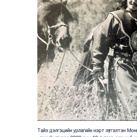
Тайз дэлгэцийн урлагийн нэрт зүтгэлтэн Монг