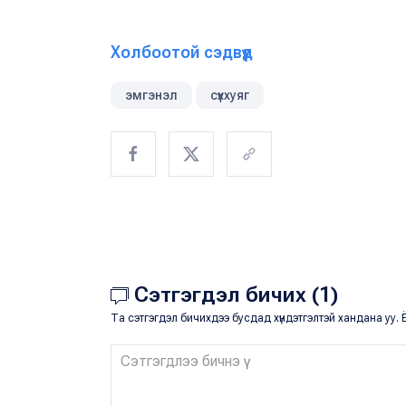
Холбоотой сэдвүүд
эмгэнэл
сүххуяг
Сэтгэгдэл бичих (1)
Та сэтгэгдэл бичихдээ бусдад хүндэтгэлтэй хандана уу. Ё