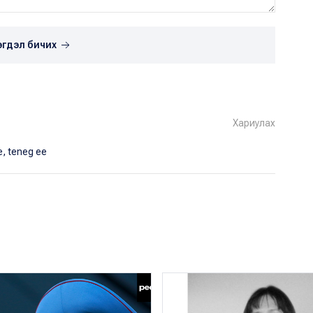
эгдэл бичих
Хариулах
e, teneg ee