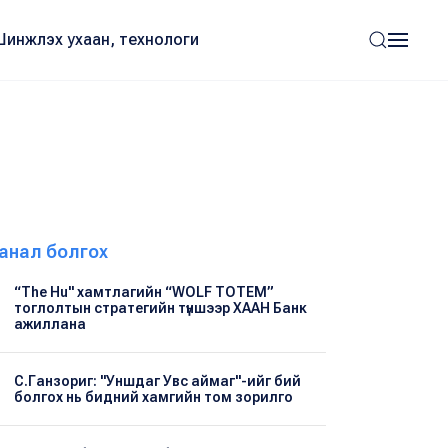
Шинжлэх ухаан, технологи
анал болгох
“The Hu" хамтлагийн “WOLF TOTEM”
тоглолтын стратегийн түншээр ХААН Банк
ажиллана
С.Ганзориг: "Уншдаг Увс аймаг"-ийг бий
болгох нь бидний хамгийн том зорилго