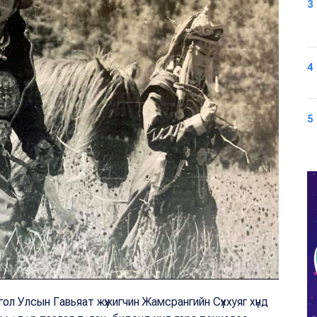
3
4
5
ол Улсын Гавьяат жүжигчин Жамсрангийн Сүххуяг хүнд