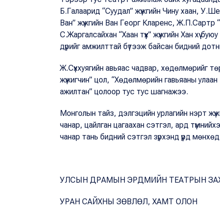
Б.Галаарид “Суудал” жүжгийн Чину хаан, У.Ш
Ван” жүжгийн Ван Георг Кларенс, Ж.П.Сартр “
С.Жаргалсайхан “Хаан түүх” жүжгийн Хан хүү бую
дүрийг амжилттай бүтээж байсан бидний дотн
Ж.Сүххуягийн авьяас чадвар, хөдөлмөрийг тө
жүжигчин” цол, “Хөдөлмөрийн гавьяаны улаан 
ажилтан” цолоор тус тус шагнажээ.
Монголын тайз, дэлгэцийн урлагийн нэрт жүж
чанар, цайлган цагаахан сэтгэл, ард түмнийх
чанар тань бидний сэтгэл зүрхэнд үүрд мөнхө
УЛСЫН ДРАМЫН ЭРДМИЙН ТЕАТРЫН ЗА
УРАН САЙХНЫ ЗӨВЛӨЛ, ХАМТ ОЛОН