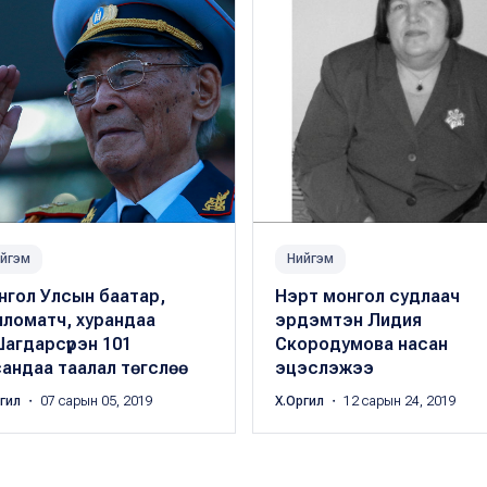
йгэм
Нийгэм
нгол Улсын баатар,
Нэрт монгол судлаач
пломатч, хурандаа
эрдэмтэн Лидия
агдарсүрэн 101
Скородумова насан
андаа таалал төгслөө
эцэслэжээ
ргил
・ 07 сарын 05, 2019
Х.Оргил
・ 12 сарын 24, 2019