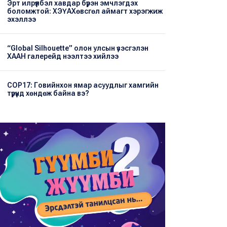
Эрт илрүүлбэл хавдар бүрэн эмчлэгдэх
боломжтой: ХЭҮА​Хөвсгөл аймагт хэрэгжиж
эхэллээ
“Global Silhouette” олон улсын үзэсгэлэн
ХААН галерейд нээлтээ хийлээ
COP17: Говийнхон ямар асуудлыг хамгийн
түрүүнд хөндөж байна вэ?