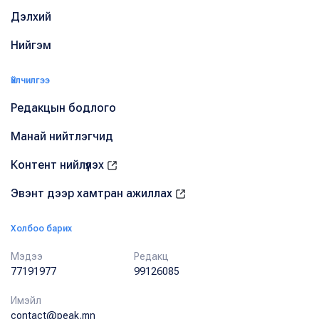
Дэлхий
Нийгэм
Үйлчилгээ
Редакцын бодлого
Манай нийтлэгчид
Контент нийлүүлэх
Эвэнт дээр хамтран ажиллах
Холбоо барих
Мэдээ
Редакц
77191977
99126085
Имэйл
contact@peak.mn