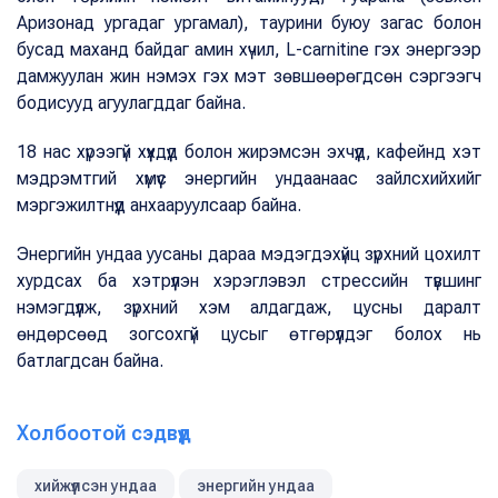
Аризонад ургадаг ургамал), таурини буюу загас болон
бусад маханд байдаг амин хүчил, L-carnitine гэх энергээр
дамжуулан жин нэмэх гэх мэт зөвшөөрөгдсөн сэргээгч
бодисууд агуулагддаг байна.
18 нас хүрээгүй хүүхдүүд болон жирэмсэн эхчүүд, кафейнд хэт
мэдрэмтгий хүмүүс энергийн ундаанаас зайлсхийхийг
мэргэжилтнүүд анхааруулсаар байна.
Энергийн ундаа уусаны дараа мэдэгдэхүйц зүрхний цохилт
хурдсах ба хэтрүүлэн хэрэглэвэл стрессийн түвшинг
нэмэгдүүлж, зүрхний хэм алдагдаж, цусны даралт
өндөрсөөд зогсохгүй цусыг өтгөрүүлдэг болох нь
батлагдсан байна.
Холбоотой сэдвүүд
хийжүүлсэн ундаа
энергийн ундаа