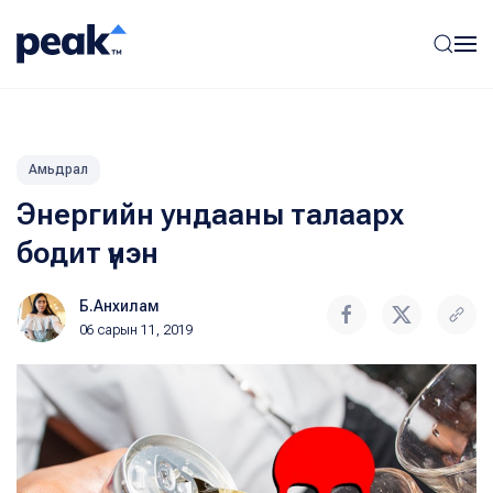
Амьдрал
Энергийн ундааны талаарх
бодит үнэн
Б.Анхилам
06 сарын 11, 2019