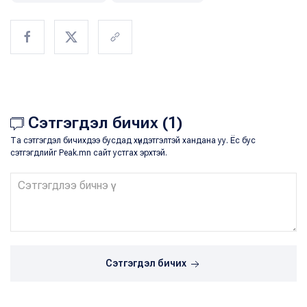
Сэтгэгдэл бичих (1)
Та сэтгэгдэл бичихдээ бусдад хүндэтгэлтэй хандана уу. Ёс бус
сэтгэгдлийг Peak.mn сайт устгах эрхтэй.
Сэтгэгдэл бичих