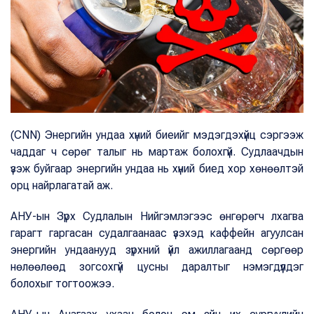
(CNN) Энергийн ундаа хүний биеийг мэдэгдэхүйц сэргээж
чаддаг ч сөрөг талыг нь мартаж болохгүй. Судлаачдын
үзэж буйгаар энергийн ундаа нь хүний биед хор хөнөөлтэй
орц найрлагатай аж.
АНУ-ын Зүрх Судлалын Нийгэмлэгээс өнгөрөгч лхагва
гарагт гаргасан судалгаанаас үзэхэд каффейн агуулсан
энергийн ундаанууд зүрхний үйл ажиллагаанд сөргөөр
нөлөөлөөд зогсохгүй цусны даралтыг нэмэгдүүлдэг
болохыг тогтоожээ.