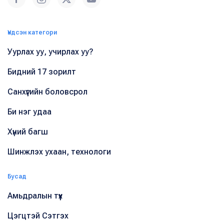
Үндсэн категори
Уурлах уу, учирлах уу?
Бидний 17 зорилт
Санхүүгийн боловсрол
Би нэг удаа
Хүний багш
Шинжлэх ухаан, технологи
Бусад
Амьдралын түүх
Цэгцтэй Сэтгэх