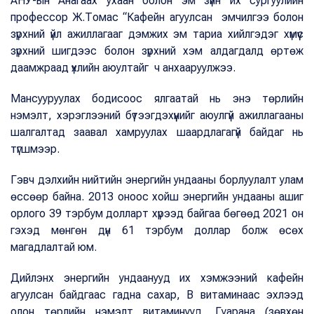
АНУ-ын Анагаах ухаан болон эм зүйн их сургуулийн
профессор Ж.Томас “Кафейн агуулсан эмчилгээ болон
зүрхний үйл ажиллагааг дэмжих эм тариа хийлгэдэг хүмүүс
зүрхний шигдээс болон зүрхний хэм алдагдалд өртөж
даамжраад үхлийн аюултайг ч анхааруулжээ.
Мансууруулах бодисоос ялгаатай нь энэ төрлийн
нэмэлт, хэрэглээний бүтээгдэхүүнийг аюулгүй ажиллагааны
шалгалтад заавал хамруулах шаардлагагүй байдаг нь
түгшмээр.
Гэвч дэлхийн нийтийн энергийн ундааны борлуулалт улам
өссөөр байна. 2013 оноос хойш энергийн ундааны ашиг
орлого 39 тэрбум долларт хүрээд байгаа бөгөөд 2021 он
гэхэд мөнгөн дүн 61 тэрбум доллар болж өсөх
магадлалтай юм.
Дийлэнх энергийн ундаанууд их хэмжээний кафейн
агуулсан байдгаас гадна сахар, B витаминаас эхлээд
олон төрлийн нэмэлт витаминууд, Гуарана (зөвхөн