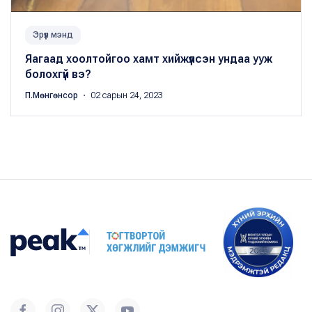
Эрүүл мэнд
Яагаад хоолтойгоо хамт хийжүүлсэн ундаа ууж
болохгүй вэ?
П.Мөнгөнсор
・ 02 сарын 24, 2023