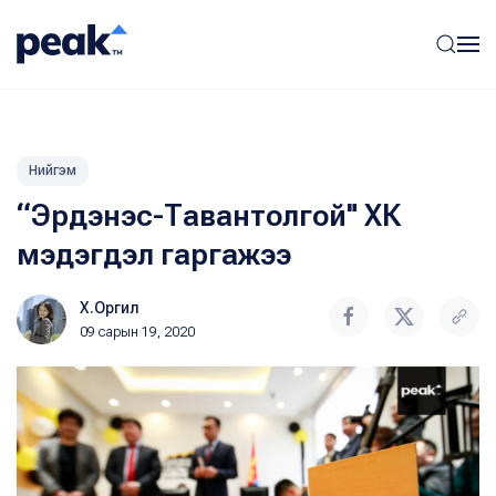
Нийгэм
“Эрдэнэс-Тавантолгой" ХК
мэдэгдэл гаргажээ
Х.Оргил
09 сарын 19, 2020