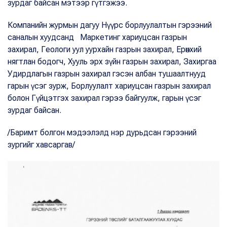
зурдаг байсан мэтээр гүтгэжээ.
Компанийн журмын дагуу Нүүрс борлуулалтын гэрээний
саналын хуудсанд Маркетинг хариуцсан газрын
захирал, Геологи уул уурхайн газрын захирал, Ерөнхий
нягтлан бодогч, Хууль эрх зүйн газрын захирал, Захиргаа
Удирдлагын газрын захирал гэсэн албан тушаалтнууд
гарын үсэг зурж, Борлуулалт хариуцсан газрын захирал
болон Гүйцэтгэх захирал гэрээ байгуулж, гарын үсэг
зурдаг байсан.
/Баримт болгон мэдээлэлд нэр дурьдсан гэрээний
зургийг хавсаргав/