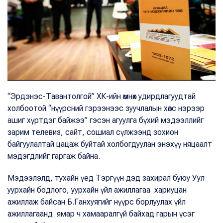
“Эрдэнэс-Тавантолгой” ХК-ийн өмнөх удирдлагуудтай
холбоотой “нүүрсний гэрээнээс зуучлалын хөлс нэрээр
ашиг хүртдэг байжээ” гэсэн агуулга бүхий мэдээллийг
зарим телевиз, сайт, сошиал сүлжээнд зохион
байгуулалтай цацаж буйтай холбогдуулан энэхүү няцаалт
мэдэгдлийг гаргаж байна.
Мэдээлэлд, тухайн үед Тэргүүн дэд захирал буюу Уул
уурхайн бодлого, уурхайн үйл ажиллагаа хариуцан
ажиллаж байсан Б.Ганхуягийг нүүрс борлуулах үйл
ажиллагаанд ямар ч хамааралгүй байхад гарын үсэг