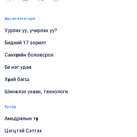
Үндсэн категори
Уурлах уу, учирлах уу?
Бидний 17 зорилт
Санхүүгийн боловсрол
Би нэг удаа
Хүний багш
Шинжлэх ухаан, технологи
Бусад
Амьдралын түүх
Цэгцтэй Сэтгэх