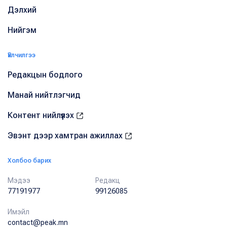
Дэлхий
Нийгэм
Үйлчилгээ
Редакцын бодлого
Манай нийтлэгчид
Контент нийлүүлэх
Эвэнт дээр хамтран ажиллах
Холбоо барих
Мэдээ
Редакц
77191977
99126085
Имэйл
contact@peak.mn