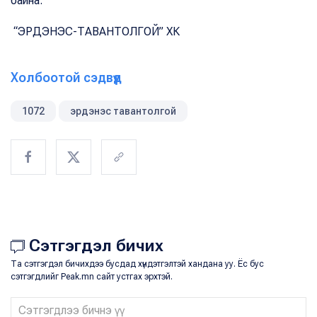
байна.
“ЭРДЭНЭС-ТАВАНТОЛГОЙ” ХК
Холбоотой сэдвүүд
1072
эрдэнэс тавантолгой
Сэтгэгдэл бичих
Та сэтгэгдэл бичихдээ бусдад хүндэтгэлтэй хандана уу. Ёс бус
сэтгэгдлийг Peak.mn сайт устгах эрхтэй.