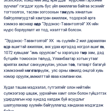
эхэлснээс хойш нийгэмд яригддаг “нүүрсний гэрээний
зуучлал” гэгддэг хууль бус үйл ажиллагаа байгаа эсэхийг
тогтоолгох, таслан зогсоохын төлөө хууль хяналтын
байгууллагуудтай хамтран ажиллаж, тодорхой арга
хэмжээ авснаар өнөөдөр “Эрдэнэс-Тавантолгой” ХК-ийн
нүүрс борлуулалт ил тод, нээлттэй болсон.
“Эрдэнэс-Тавантолгой” ХК нь сүүлийн 2 жил дарааллан
өндөр ашигтай ажиллаж, анх удаа иргэдэд ногдол ашиг өгөн,
1072 хувьцааг “амь оруулсан”-ы зэрэгцээ төмөр зам, дэд
бүтцийн томоохон төслүүд, Улаанбаатар хотын утааг
арилгах ажлыг санхүүжүүлэн, улсын төсөв, татварт багагүй
хэмжээний мөнгө төвлөрүүлж, улс орны хөгжилд онцгой хувь
нэмэр оруулж,амжилттай яваа компани юм.
Худал ташаа мэдээлэл, гүтгэлгийг олон нийтийн
сүлжээгээр цацаж, уурхайчин хамт олон болон гүйцэтгэх
удирдлагын нэр хүндэд халдаж буй асуудлыг
шалгуулахаар хуулийн байгууллагад хандахаа мэдэгдэж