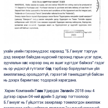
ухайн үеийн гэрээнүүдээс харахад “Б.Ганхуяг тэргүүн
дэд захирал байхдаа нүүрсний гэрээнд гарын үсэг зурж,
зуучлалын хөлс нэрээр онц их ашиг хүртдэг байжээ” гэдэг
нь ор үндэсгүй гүтгэлэг бөгөөд тэрбээр борлуулалтын үйл
ажиллагаанд оролцдоггүй, гэрээтэй танилцдаггүй байсан
нь дээрх баримтаас тодорхой харагдана.
Харин КомпанийнТөлөөлөн Удирдах Зөвлөлийн 2018 оны 4
дүгээр сарын 04-ний өдрийн 5 дугаар тогтоолоор
Б.Ганхуяг нь Гүйцэтгэх захирлаар томилогдон ажиллаж