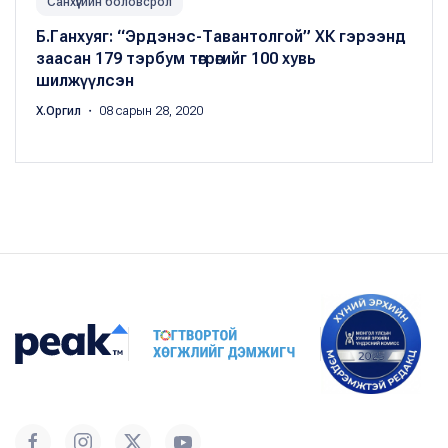
Санхүүгийн боловсрол
Б.Ганхуяг: “Эрдэнэс-Тавантолгой” ХК гэрээнд
заасан 179 тэрбум төгрөгийг 100 хувь
шилжүүлсэн
Х.Оргил
・ 08 сарын 28, 2020