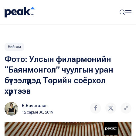
Нийгэм
Фото: Улсын филармонийн
“Баянмонгол” чуулгын уран
бүтээлүүдэд Төрийн соёрхол
хүртээв
Б.Баясгалан
12 сарын 30, 2019