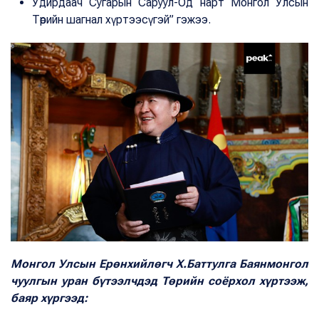
Удирдаач Сугарын Саруул-Од нарт Монгол Улсын
Төрийн шагнал хүртээсүгэй” гэжээ.
Монгол Улсын Ерөнхийлөгч Х.Баттулга Баянмонгол
чуулгын уран бүтээлчдэд Төрийн соёрхол хүртээж,
баяр хүргээд: