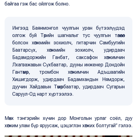
байгаа гэж бас ойлгож болно.
Ингээд Баянмонгол чуулгын уран бүтээлүүдэд
олгож буй Төрийн шагналыг тус чуулгын төлөөлөл
болсон хөгжмийн зохиолч, гитарчин Самбуугийн
Баатарсүх, хөгжмийн зохиолч, удирдаач
Бадамдоржийн Ганбат, саксафон хөгжимчин
Лхагважавын Сүхбаатар, дууны инженер Дондойн
Гантөмөр, тромбон хөгжимчин Адъшаагийн
Хишигдорж, удирдаач Бадамхандын Нямдорж,
дуучин Хайдавын Төмөрбаатар, удирдаач Сугарын
Саруул-Од нарт хүртээлээ.
Мөнх тэнгэрийн хүчин дор Монголын урлаг соёл, дуу
хөгжим улам бүр яруусаж, цэцэглэн хөгжих болтугай” гэлээ.