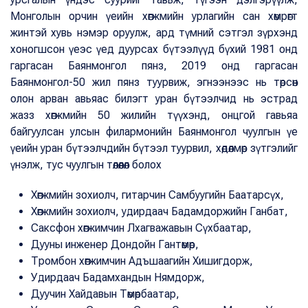
Монголын орчин үеийн хөгжмийн урлагийн сан хөмрөгт
жинтэй хувь нэмэр оруулж, ард түмний сэтгэл зүрхэнд
хоногшсон үеэс үед дуурсах бүтээлүүд бүхий 1981 онд
гаргасан Баянмонгол пянз, 2019 онд гаргасан
Баянмонгол-50 жил пянз туурвиж, эгнээнээс нь төрсөн
олон арван авьяас билэгт уран бүтээлчид нь эстрад
жазз хөгжмийн 50 жилийн түүхэнд, онцгой гавьяа
байгуулсан улсын филармонийн Баянмонгол чуулгын үе
үеийн уран бүтээлчдийн бүтээл туурвил, хөдөлмөр зүтгэлийг
үнэлж, тус чуулгын төлөөлөл болох
Хөгжмийн зохиолч, гитарчин Самбуугийн Баатарсүх,
Хөгжмийн зохиолч, удирдаач Бадамдоржийн Ганбат,
Саксфон хөгжимчин Лхагважавын Сүхбаатар,
Дууны инженер Дондойн Гантөмөр,
Тромбон хөгжимчин Адъшаагийн Хишигдорж,
Удирдаач Бадамхандын Нямдорж,
Дуучин Хайдавын Төмөрбаатар,