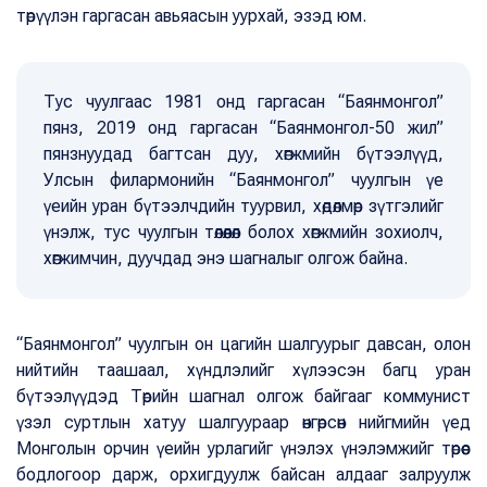
төрүүлэн гаргасан авьяасын уурхай, эзэд юм.
Тус чуулгаас 1981 онд гаргасан “Баянмонгол”
пянз, 2019 онд гаргасан “Баянмонгол-50 жил”
пянзнуудад багтсан дуу, хөгжмийн бүтээлүүд,
Улсын филармонийн “Баянмонгол” чуулгын үе
үеийн уран бүтээлчдийн туурвил, хөдөлмөр зүтгэлийг
үнэлж, тус чуулгын төлөөлөл болох хөгжмийн зохиолч,
хөгжимчин, дуучдад энэ шагналыг олгож байна.
“Баянмонгол” чуулгын он цагийн шалгуурыг давсан, олон
нийтийн таашаал, хүндлэлийг хүлээсэн багц уран
бүтээлүүдэд Төрийн шагнал олгож байгааг коммунист
үзэл суртлын хатуу шалгуураар өнгөрсөн нийгмийн үед
Монголын орчин үеийн урлагийг үнэлэх үнэлэмжийг төрөөс
бодлогоор дарж, орхигдуулж байсан алдааг залруулж