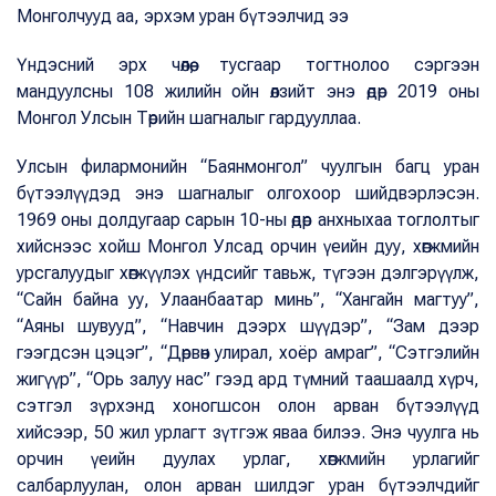
Монголчууд аа, эрхэм уран бүтээлчид ээ
Үндэсний эрх чөлөө, тусгаар тогтнолоо сэргээн
мандуулсны 108 жилийн ойн өлзийт энэ өдөр 2019 оны
Монгол Улсын Төрийн шагналыг гардууллаа.
Улсын филармонийн “Баянмонгол” чуулгын багц уран
бүтээлүүдэд энэ шагналыг олгохоор шийдвэрлэсэн.
1969 оны долдугаар сарын 10-ны өдөр анхныхаа тоглолтыг
хийснээс хойш Монгол Улсад орчин үеийн дуу, хөгжмийн
урсгалуудыг хөгжүүлэх үндсийг тавьж, түгээн дэлгэрүүлж,
“Сайн байна уу, Улаанбаатар минь”, “Хангайн магтуу”,
“Аяны шувууд”, “Навчин дээрх шүүдэр”, “Зам дээр
гээгдсэн цэцэг”, “Дөрвөн улирал, хоёр амраг”, “Сэтгэлийн
жигүүр”, “Орь залуу нас” гээд ард түмний таашаалд хүрч,
сэтгэл зүрхэнд хоногшсон олон арван бүтээлүүд
хийсээр, 50 жил урлагт зүтгэж яваа билээ. Энэ чуулга нь
орчин үеийн дуулах урлаг, хөгжмийн урлагийг
салбарлуулан, олон арван шилдэг уран бүтээлчдийг