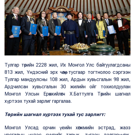
Тулгар төрийн 2228 жил, Их Монгол Улс байгуулагдсаны
813 жил, Үндэсний эрх чөлөө, тусгаар тогтнолоо сэргээн
Тулгар мандуулсны 108 жил, Ардын хувьсгалын 98 жил,
Ардчилсан хувьсгалын 30 жилийн ойг тохиолдуулан
Монгол Улсын Ерөнхийлөгч Х.Баттулга Төрийн шагнал
хүртээх тухай зарлиг гаргалаа.
Төрийн шагнал хүртээх тухай тус зарлигт:
Монгол Улсад орчин үеийн хөгжмийн эстрад, жазз
урсгалын үндэс суурийг тавьж, түгээн дэлгэрүүлж,