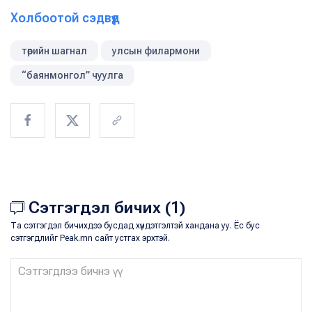
Холбоотой сэдвүүд
төрийн шагнал
улсын филармони
“баянмонгол” чуулга
Сэтгэгдэл бичих (1)
Та сэтгэгдэл бичихдээ бусдад хүндэтгэлтэй хандана уу. Ёс бус
сэтгэгдлийг Peak.mn сайт устгах эрхтэй.