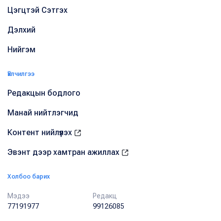
Цэгцтэй Сэтгэх
Дэлхий
Нийгэм
Үйлчилгээ
Редакцын бодлого
Манай нийтлэгчид
Контент нийлүүлэх
Эвэнт дээр хамтран ажиллах
Холбоо барих
Мэдээ
Редакц
77191977
99126085