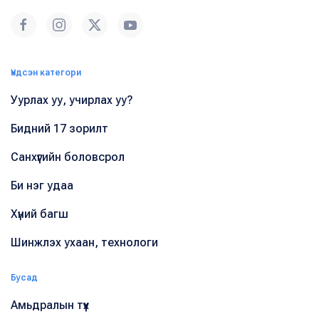
Үндсэн категори
Уурлах уу, учирлах уу?
Бидний 17 зорилт
Санхүүгийн боловсрол
Би нэг удаа
Хүний багш
Шинжлэх ухаан, технологи
Бусад
Амьдралын түүх