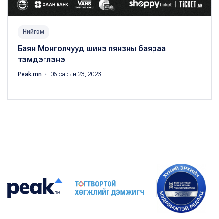
Нийгэм
Баян Монголчууд шинэ пянзны баяраа
тэмдэглэнэ
Peak.mn
・ 06 сарын 23, 2023