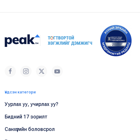
Үндсэн категори
Уурлах уу, учирлах уу?
Бидний 17 зорилт
Санхүүгийн боловсрол