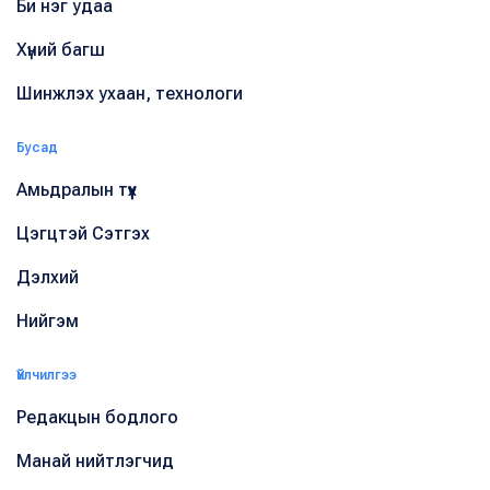
Би нэг удаа
Хүний багш
Шинжлэх ухаан, технологи
Бусад
Амьдралын түүх
Цэгцтэй Сэтгэх
Дэлхий
Нийгэм
Үйлчилгээ
Редакцын бодлого
Манай нийтлэгчид