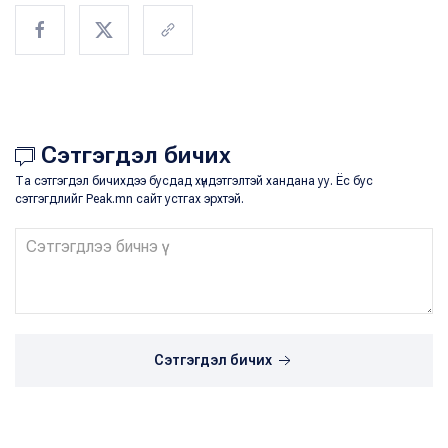
Сэтгэгдэл бичих
Та сэтгэгдэл бичихдээ бусдад хүндэтгэлтэй хандана уу. Ёс бус
сэтгэгдлийг Peak.mn сайт устгах эрхтэй.
Сэтгэгдэл бичих