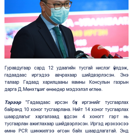
Гуравдугаар сард 12 удаагийн тусгай нислэг үйлдэж,
гадаадаас иргэдээ авчрахаар шийдвэрлэсэн. Энэ
талаар Гадаад харилцааны яамны Консулын газрын
дарга Д.Мөнхтүшиг өнөөдөр мэдээлэл өглөө.
Тэрээр
"Гадаадаас ирсэн бүх иргэнийг тусгаарлах
байранд 10 хоног тусгаарлана. Нийт 14 хоног тусгаарлах
шаардлагыг харгалзаад үлдсэн 4 хоногт гэрт нь
тусгаарлан ажиглахаар шийдвэрлэсэн. Иргэд ирэхээсээ
өмнө PCR шинжилгээ өгсөн байх шаардлагатай. Энд