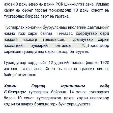
ирсэн 8 дахь өдөр нь дахин PCR шинжилгээ авна. Улмаар
хариу нь сөрөг гарсан тохиолдолд 10 дахь хоногт нь
тусгаарлах байраас гэрт нь гаргана.
Тусгаарлах хоногийн бууруулснаар нислэгийн давтамжийг
нэмнэ гэж харж байгаа. Тиймээс
хоёрдугаар сард
нэмэлт нислэгүүд төлөвлөсөн. Гуравдугаар сарын
нислэгүүдийн хуваарийг баталсан.
Дөрөвдүгээр
сарынхыг гуравдугаар сарын эхээр батлуулна.
Гуравдугаар сард нийт 12 удаагийн нислэг үйлдэж, 1920
иргэнээ татан авна. Хоёр нь зөвхөн транзит нислэг
байгаа" хэмээлээ.
Харин Гадаад харилцааны сайд
Б.Батцэцэг
тусгаарлах байранд 14 хоног тусгаарлах
болон 10 хоног тусгаарлахад дахин хэдэн нислэгээр
хэдэн хүн авчрах боломж гарч буйг харьцуулжээ.