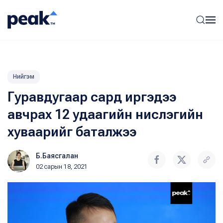
Нийгэм
Гуравдугаар сард иргэдээ
авчрах 12 удаагийн нислэгийн
хуваарийг баталжээ
Б.Баясгалан
02 сарын 18, 2021