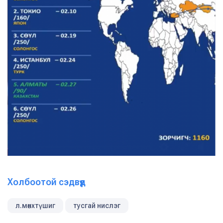
Холбоотой сэдвүүд
л.мөнхтүшиг
тусгай нислэг