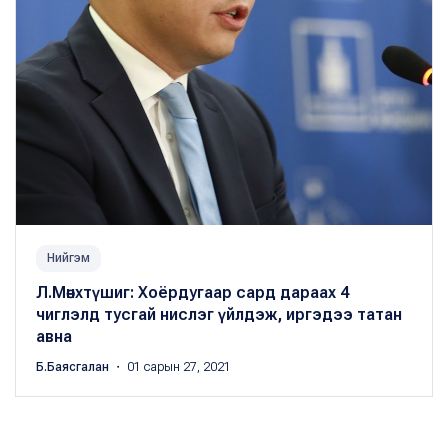
Нийгэм
Л.Мөнхтүшиг: Хоёрдугаар сард дараах 4
чиглэлд тусгай нислэг үйлдэж, иргэдээ татан
авна
Б.Баясгалан
・ 01 сарын 27, 2021