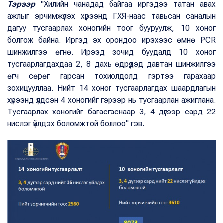
Тэрээр
"Хилийн чанадад байгаа иргэдээ татан авах
ажлыг эрчимжүүлэх хүрээнд ГХЯ-наас тавьсан саналын
дагуу тусгаарлах хоногийн тоог бууруулж, 10 хоног
болгож байна. Иргэд эх орондоо ирэхээс өмнө PCR
шинжилгээ өгнө. Ирээд зочид буудалд 10 хоног
тусгаарлагдахдаа 2, 8 дахь өдрүүдэд давтан шинжилгээ
өгч сөрөг гарсан тохиолдолд гэртээ гарахаар
зохицууллаа. Нийт 14 хоног тусгаарлагдах шаардлагын
хүрээнд үлдсэн 4 хоногийг гэрээр нь тусгаарлан ажиглана.
Тусгаарлах хоногийг багасгаснаар 3, 4 дүгээр сард 22
нислэг үйлдэх боломжтой боллоо" гэв.