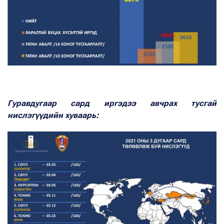
Гуравдугаар сард иргэдээ авчрах тусгай
нислэгүүдийн хуваарь: