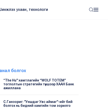
Шинжлэх ухаан, технологи
анал болгох
“The Hu" хамтлагийн “WOLF TOTEM”
тоглолтын стратегийн түншээр ХААН Банк
ажиллана
С.Ганзориг: "Уншдаг Увс аймаг"-ийг бий
болгох нь бидний хамгийн том зорилго