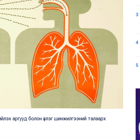
3
4
5
йлэх аргууд болон үзлэг шинжилгээний талаарх