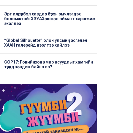
Эрт илрүүлбэл хавдар бүрэн эмчлэгдэх
боломжтой: ХЭҮА​Хөвсгөл аймагт хэрэгжиж
эхэллээ
“Global Silhouette” олон улсын үзэсгэлэн
ХААН галерейд нээлтээ хийлээ
COP17: Говийнхон ямар асуудлыг хамгийн
түрүүнд хөндөж байна вэ?