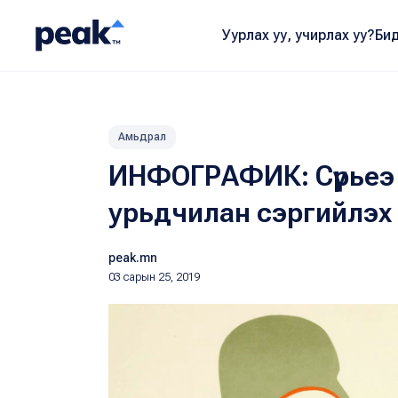
Уурлах уу, учирлах уу?
Бид
Амьдрал
ИНФОГРАФИК: Сүрьеэ
урьдчилан сэргийлэх
peak.mn
03 сарын 25, 2019