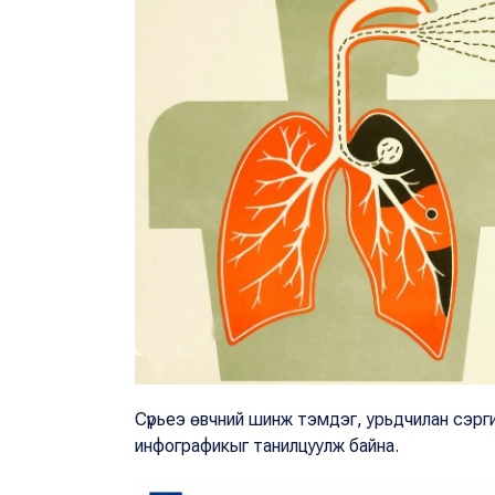
Сүрьеэ өвчний шинж тэмдэг, урьдчилан сэрги
инфографикыг танилцуулж байна.