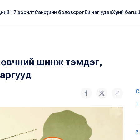
ний 17 зорилт
Санхүүгийн боловсрол
Би нэг удаа
Хүний багш
 өвчний шинж тэмдэг,
 аргууд
С
1
2