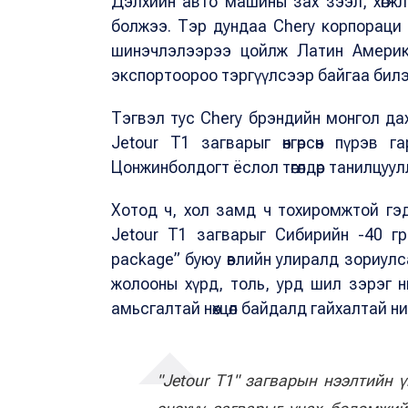
Дэлхийн авто машины зах зээл, хөгж
болжээ. Тэр дундаа Chery корпораци
шинэчлэлээрээ цойлж Латин Америк,
экспортоороо тэргүүлсээр байгаа бил
Тэгвэл тус Сhery брэндийн монгол да
Jetour T1 загварыг өнгөрсөн пүрэв г
Цонжинболдогт ёслол төгөлдөр танилцуул
Хотод ч, хол замд ч тохиромжтой гэ
Jetour T1 загварыг Сибирийн -40 гр
package” буюу өвлийн улиралд зориулс
жолооны хүрд, толь, урд шил зэрэг н
амьсгалтай нөхцөл байдалд гайхалтай н
"Jetour T1" загварын нээлтийн 