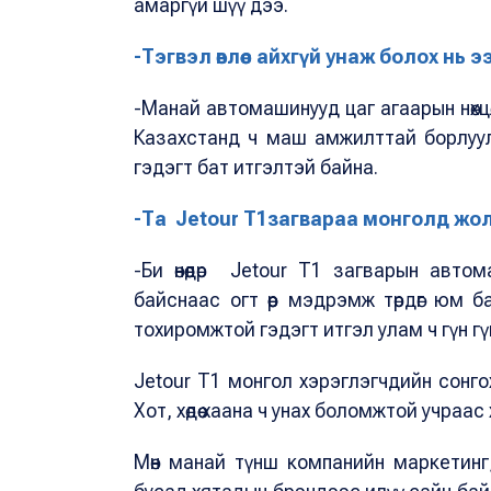
амаргүй шүү дээ.
-Тэгвэл өвлөөс айхгүй унаж болох нь э
-Манай автомашинууд цаг агаарын нөхцө
Казахстанд ч маш амжилттай борлуу
гэдэгт бат итгэлтэй байна.
-Та Jetour T1загвараа монголд жол
-Би өнөөдөр Jetour T1 загварын ав
байснаас огт өөр мэдрэмж төрдөг юм 
тохиромжтой гэдэгт итгэл улам ч гүн гүнз
Jetour T1 монгол хэрэглэгчдийн сонго
Хот, хөдөө хаана ч унах боломжтой учра
Мөн манай түнш компанийн маркетинг