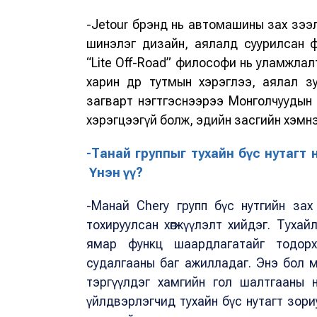
-Jetour брэнд нь автомашины зах зээлд
шинэлэг дизайн, аялалд суурилсан ф
“Lite Off-Road” философи нь уламжлал
харин өдөр тутмын хэрэглээ, аялал 
загварт нэгтгэснээрээ Монголчуудын х
хэрэгцээгүй болж, эдийн засгийн хэмнэ
-Танай группыг тухайн бүс нутагт 
Үнэн үү?
-Манай Chery групп бүс нутгийн зах
тохируулсан хөгжүүлэлт хийдэг. Туха
ямар функц шаардлагатайг тодорх
судалгааны баг ажилладаг. Энэ бол 
тэргүүлдэг хамгийн гол шалтгааны 
үйлдвэрлэгчид тухайн бүс нутагт зориул