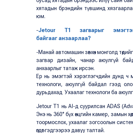
бусад хятадын брэндээс илүү сайн байд
хятадын брэндийн түвшинд хязгаарлаг
юм.
-
Jetour T1
загварыг эмэгтэ
байгааг
анзаарлаа?
-Манай автомашин зөвхөн монголд төдийг
загвар дизайн, чанар аюулгүй байд
анхаарлыг татаж ирсэн.
Ер нь эмэгтэй хэрэглэгчдийн дунд ч м
технологи, аюулгүй байдал гээд оло
дурьдахад Ухаалаг технологи ба аюулг
Jetour T1 нь AI-д суурилсан ADAS (Adv
Энэ нь 360° бүх өнцгийн камер, замын х
тоормослох, ухаалаг зогсоолын систем
өгдөг гэдгээрээ давуу талтай.