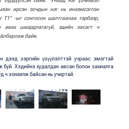
г бүрдүүлсэн байв. "Унаад нэг үзчихвэл
мээн ирсэн зочдын нэг нь инээмсэглэн
ur T1" -ыг сонгосон шалтгаанаа тэрбээр,
 авах шаардлагагүй, эдийн засагт ч
тайлбарлаж байв.
ан дээд зэргийн үзүүлэлттэй учраас эмэгтэй
ж буй. Хэдийнэ худалдан авсан болон захиалга
үд ч зонхилж байсан нь учиртай.