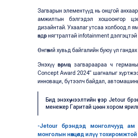
Загварын элементүүд нь онцгой анхаара
амжилтын бэлгэдэл хошоонгор цэц
дизайнтай. Ухаалаг утсаа холбоод л я
өндөр нягтралтай infotainment дэлгэцтэ
Өнгөний хувьд байгалийн буюу үл гандах з
Энэхүү өвөрмөц загвараараа ч герма
Concept Award 2024” шагналыг хүртжэ
инноваци, бүтээлч байдал, автомашины
Бид энэхүү нээлтийн үеэр Jetour б
менежер Гаритай цөөн хором ярил
-Jetour брэндэд монголчууд ам
монголын нөхцөлд илүү тохиромжто