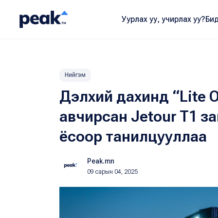
Уурлах уу, учирлах уу?
Бид
Нийгэм
Дэлхий дахинд “Lite O
авчирсан Jetour T1 з
ёсоор танилцууллаа
Peak.mn
09 сарын 04, 2025