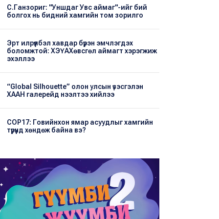
С.Ганзориг: "Уншдаг Увс аймаг"-ийг бий
болгох нь бидний хамгийн том зорилго
Эрт илрүүлбэл хавдар бүрэн эмчлэгдэх
боломжтой: ХЭҮА​Хөвсгөл аймагт хэрэгжиж
эхэллээ
“Global Silhouette” олон улсын үзэсгэлэн
ХААН галерейд нээлтээ хийлээ
COP17: Говийнхон ямар асуудлыг хамгийн
түрүүнд хөндөж байна вэ?