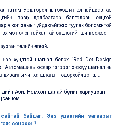
л татам. Урд гэрэл нь гэхэд итгэл найдвар, аз
гийн дөрвөн дэлбээгээр бэлгэдсэн онцгой
мар ч хол замыг уйдахгүйгээр туулах боломжтой
й гэх мэт олон гайхалтай онцлогийг шингээжээ.
урган төрлийн өнгөтэй.
ны нэр хүндтэй шагнал болох “Red Dot Design
э. Автомашины оскар гэгддэг энэхүү шагнал нь
 дизайны чиг хандлагыг тодорхойлдог аж.
рэндийн Ази, Номхон далай бүсийг хариуцсан
цсан юм.
 сайтай байдаг. Энэ удаагийн загварыг
й гэж сонссон?