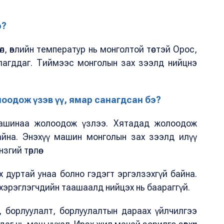
э?
л, өвлийн температур нь монголтой төстэй Орос,
лагддаг. Тиймээс монголын зах зээлд нийцнэ
оодож үзэв үү, ямар санагдсан бэ?
томашинаа жолоодож үзлээ. Хятадад жолоодож
байна. Энэхүү машин монголын зах зээлд илүү
гий төрлөө.
х дуртай унаа болно гэдэгт эргэлзэхгүй байна.
ас хэрэглэгчдийн таашаалд нийцэх нь баараггүй.
, борлуулалт, борлуулалтын дараах үйлчилгээ