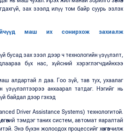
аг нь маш чухал. Ирэх жил манай зорилго зөвхөн
дахгүй, зах зээлд илүү том байр суурь эзлэх
йчүүд маш их сонирхож захиалж
үй бусад зах зээл дээр ч технологийн үзүүлэлт,
лаараа бүх нас, хүйсний хэрэглэгчдийнхээ
аш алдартай л даа. Гоо зүй, тав тух, ухаалаг
н үзүүлэлтээрээ анхаарал татдаг. Нэгийг нь
үй байдал дээр гэхэд
anced Driver Assistance Systems) технологитой.
өдөлгөөний тэмдэг таних систем, автомат яаралтай
тэй. Энэ бүхэн жолоодох процессийг хөнгөвчилж