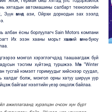
лийг Япон, Герман биш Хятад улс тодорхойлох
 нь хятадын автомашины салбарт технологийн
 Зүүн өмнөд ази, Ойрхи дорнодын зах зээлд
ээ.
хь албан ёсны борлуулагч Sain Motors компани
арагт Их эзэн хааны морьт хөшөөний өмнө буюу
лаа.
дгээрээ монгол хэрэглэгчдэд таашаагдаж буй
адусын тэсгим хүйтэнд туршжээ. Мөн “Winter
ан тусгай нэмэлт горимуудыг хийснээр суудал,
ь халдаг болж, монгол орны хатуу ширүүн уур
ийцэж байгааг нээлтийн үеэр онцолж байлаа.
үйл ажиллагаанд хүрэлцэн очсон хүн бүрт