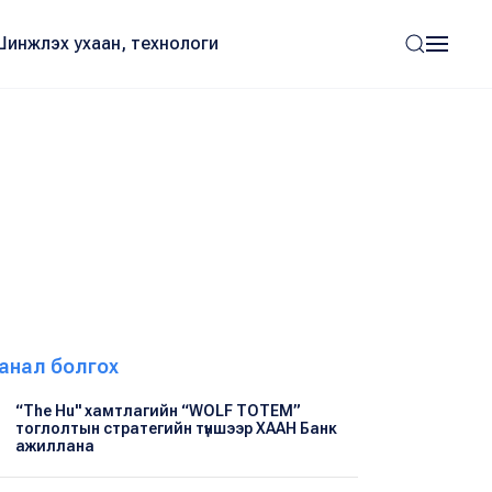
Шинжлэх ухаан, технологи
анал болгох
“The Hu" хамтлагийн “WOLF TOTEM”
тоглолтын стратегийн түншээр ХААН Банк
ажиллана