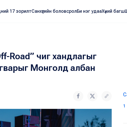
ний 17 зорилт
Санхүүгийн боловсрол
Би нэг удаа
Хүний багш
ff-Road” чиг хандлагыг
агварыг Монголд албан
С
1