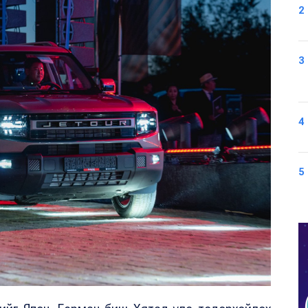
2
3
4
5