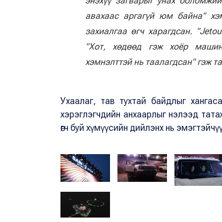
энэхүү загварыг унах боломжий
авахаас аргагүй юм байна" хэ
захиалгаа өгч харагдсан. "Jeto
"Хот, хөдөөд гэж хоёр машин
хэмнэлттэй нь таалагдсан" гэж 
Ухаалаг, тав тухтай байдлыг хангас
хэрэглэгчдийн анхаарлыг нэлээд тата
өгч буй хүмүүсийн дийлэнх нь эмэгтэйчү