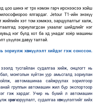
 цоо шинэ өнгө төрх нэмэн гарч ирснээсээ хойш
илософиороо ялгардаг. Jetour T1-ийн энэхүү
т жийпийн хэт том хэмжээ, зарцуулалтыг халж,
зугаалгад зориулагдсан ухаалаг шийдлийг нэг
увьд нэг бүлд хот ба хөдөө унадаг хоёр машины
лт үзүүлэх давуу талтай.
нь зориулж хөгжүүлэлт хийдэг гэж сонссон.
 зээлд тусгайлан судалгаа хийж, онцлогт нь
йлбал, монголын хүйтэн уур амьсгалд зориулан
ойлж, автомашинаа сайжруулах зорилгоор
манай группын автомашин жил бүр экспортоор
нэг гэж хардаг. Учир нь бүхий л автомашин
ж хөрөнгө оруулалт, судалгаа хөгжүүлэлтийг хийх