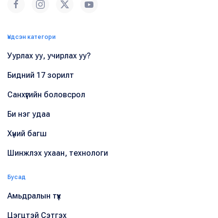
Үндсэн категори
Уурлах уу, учирлах уу?
Бидний 17 зорилт
Санхүүгийн боловсрол
Би нэг удаа
Хүний багш
Шинжлэх ухаан, технологи
Бусад
Амьдралын түүх
Цэгцтэй Сэтгэх