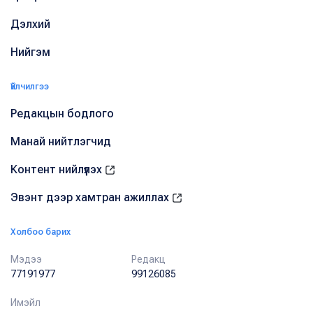
Дэлхий
Нийгэм
Үйлчилгээ
Редакцын бодлого
Манай нийтлэгчид
Контент нийлүүлэх
Эвэнт дээр хамтран ажиллах
Холбоо барих
Мэдээ
Редакц
77191977
99126085
Имэйл