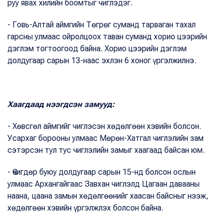
руу явах хилийн боомтыг чиглэдэг.
- Говь-Алтай аймгийн Төгрөг суманд тарваган тахал
гарсны улмаас ойролцоох таван суманд хорио цээрийн
дэглэм тогтоогоод байна. Хорио цээрийн дэглэм
долдугаар сарын 13-наас эхлэн 6 хоног үргэлжилнэ.
Хаагдаад нээгдсэн замууд:
- Хөвсгөл аймгийг чиглэсэн хөдөлгөөн хэвийн болсон.
Усархаг борооны улмаас Мөрөн-Хатгал чиглэлийн зам
сэтэрсэн тул тус чиглэлийн замыг хаагаад байсан юм.
- Өчигдөр буюу долдугаар сарын 15-нд болсон ослын
улмаас Архангайгаас Завхан чиглэлд Цагаан давааны
наана, цаана замын хөдөлгөөнийг хаасан байсныг нээж,
хөдөлгөөн хэвийн үргэлжлэх болсон байна.