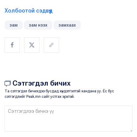
Холбоотой сэдвүүд
зам
зам нээх
замхаах
Сэтгэгдэл бичих
Та сэтгэгдэл бичихдээ бусдад хүндэтгэлтэй хандана уу. Ёс бус
сэтгэгдлийг Peak.mn сайт устгах эрхтэй.