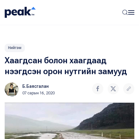
Нийгэм
Хаагдсан болон хаагдаад
нээгдсэн орон нутгийн замууд
Б.Баясгалан
07 сарын 16, 2020