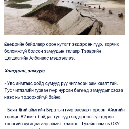
Өнөөдрийн байдлаар орон нутагт эвдэрсэн гүүр, зорчих
боломжгүй болсон замуудын талаар Тээврийн
Цагдаагийн Албанаас мэдээллээ.
Хаагдсан_замууд:
- Увс аймгаас хойд сумууд руу чиглэсэн зам хаалттай.
Тус чиглэлийн гурван гүүр нурсан бөгөөд замуудыг хэзээ
нээх нь тодорхойгүй байна.
- Баян-Өлгий аймгийн Буратын гүүр засварт орсон. Аймгийн
төвөөс 82 км-т байдаг тус гүүр эвдэрсэн тул дөрөв
хоногийн хугацаагаар замыг хаажээ. Тухайн зам нь ОХУ