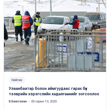
Нийгэм
Улаанбаатар болон аймгуудаас гарах бүх
тээврийн хэрэгслийн хөдөлгөөнийг зогсоолоо
Б.Баясгалан
・ 03 сарын 10, 2020