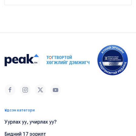
Үндсэн категори
Уурлах уу, учирлах уу?
Бидний 17 зорилт