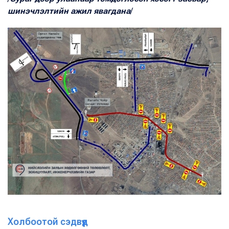
шинэчлэлтийн ажил явагдана
/
Холбоотой сэдвүүд