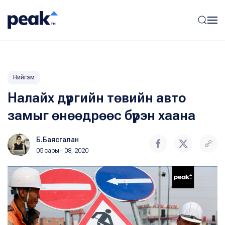
Нийгэм
Налайх дүүргийн төвийн авто
замыг өнөөдрөөс бүрэн хаана
Б.Баясгалан
05 сарын 08, 2020