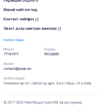
Редакцын бодлого
Манай нийтлэгчид
Контент нийлүүлэх
Эвэнт дээр хамтран ажиллах
Холбоо барих
Мэдээ
Редакц
77191977
99126085
Имэйл
contact@peak.mn
Холбоо барих
Улаанбаатар хот, Сүхбаатар дүүрэг, Бага тойруу, 24-р байр
© 2017-2025 Пийк Медиа Групп ХХК. Бүх эрх хуулиар