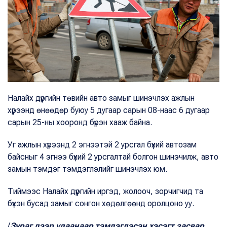
Налайх дүүргийн төвийн авто замыг шинэчлэх ажлын
хүрээнд өнөөдөр буюу 5 дугаар сарын 08-наас 6 дугаар
сарын 25-ны хооронд бүрэн хааж байна.
Уг ажлын хүрээнд 2 эгнээтэй 2 урсгал бүхий автозам
байсныг 4 эгнээ бүхий 2 урсгалтай болгон шинэчилж, авто
замын тэмдэг тэмдэглэлийг шинэчлэх юм.
Тиймээс Налайх дүүргийн иргэд, жолооч, зорчигчид та
бүхэн бусад замыг сонгон хөдөлгөөнд оролцоно уу.
/
Зураг дээр у
лаанаар тэмдэглэсэн хэсэгт засвар,