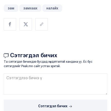
зам
замхаах
налайх
Сэтгэгдэл бичих
Та сэтгэгдэл бичихдээ бусдад хүндэтгэлтэй хандана уу. Ёс бус
сэтгэгдлийг Peak.mn сайт устгах эрхтэй.
Сэтгэгдэл бичих