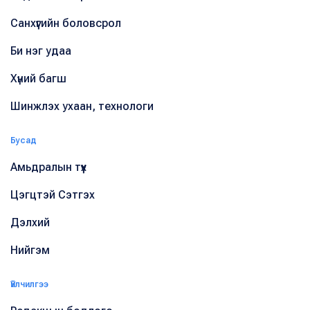
Санхүүгийн боловсрол
Би нэг удаа
Хүний багш
Шинжлэх ухаан, технологи
Бусад
Амьдралын түүх
Цэгцтэй Сэтгэх
Дэлхий
Нийгэм
Үйлчилгээ