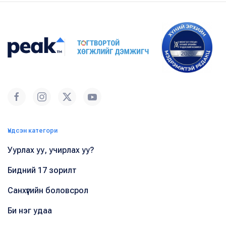
Үндсэн категори
Уурлах уу, учирлах уу?
Бидний 17 зорилт
Санхүүгийн боловсрол
Би нэг удаа