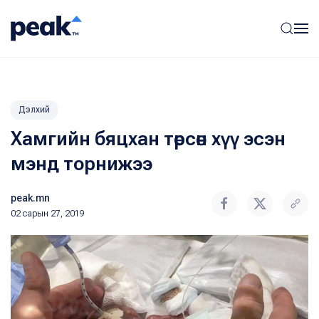
Дэлхий
Хамгийн бяцхан төрсөн хүү эсэн
мэнд торнижээ
peak.mn
02 сарын 27, 2019