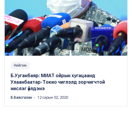
Нийгэм
Б.Ууганбаяр: МИАТ ойрын хугацаанд
Улаанбаатар-Токио чиглэлд зорчигчтой
нислэг үйлдэнэ
Б.Баясгалан
・ 12 сарын 02, 2020