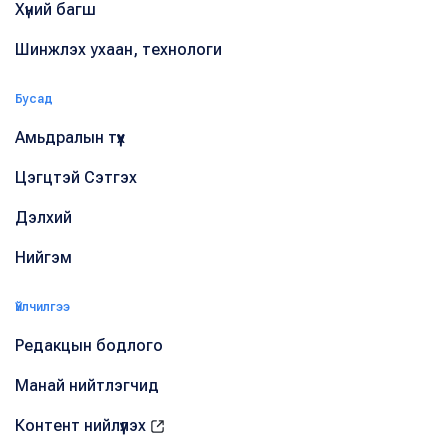
Хүний багш
Шинжлэх ухаан, технологи
Бусад
Амьдралын түүх
Цэгцтэй Сэтгэх
Дэлхий
Нийгэм
Үйлчилгээ
Редакцын бодлого
Манай нийтлэгчид
Контент нийлүүлэх