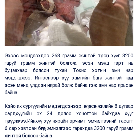
Эхээс мэндлэхдээ 268 грамм жинтэй төрсөн хүүг 3200
гаруй грамм жинтэй болгож, эсэн мэнд гэрт нь
буцаахаар болсон тухай Токио хотын эмч нар
мэдэгджээ. Ингэснээр хүү хамгийн бага жинтэй төрөөд
эсэн мэнд үлдсэн нярай болж байна гэж эмч нар ярьсан
байна.
Кэйо их сургуулийн мэдэгдсэнээр, өнгөрсөн жилийн 8 дугаар
сардхүүгийн эх 24 долоо хоногтой байхдаа хүүг
төрүүлжээ.Ийнхүү хүү нярайн эрчимт эмчилгээний тасагт
6 сар хэвтсэн бөгөөд эмнэлгээс гарахдаа 3200 гаруй грамм
жинтэй болсон байна.