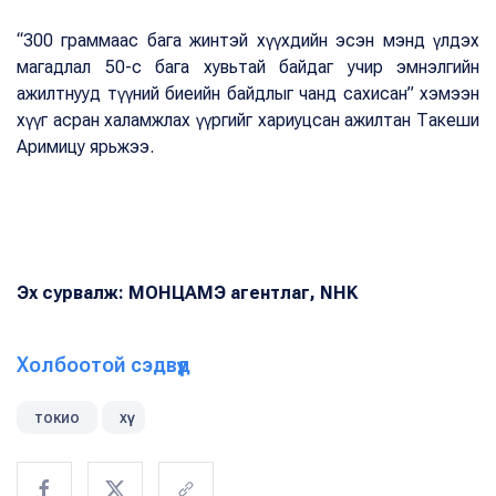
“300 граммаас бага жинтэй хүүхдийн эсэн мэнд үлдэх
магадлал 50-с бага хувьтай байдаг учир эмнэлгийн
ажилтнууд түүний биеийн байдлыг чанд сахисан” хэмээн
хүүг асран халамжлах үүргийг хариуцсан ажилтан Такеши
Аримицу ярьжээ.
Эх сурвалж: МОНЦАМЭ агентлаг, NHK
Холбоотой сэдвүүд
токио
хүү