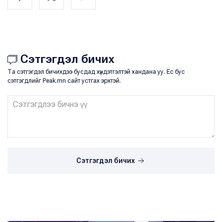
Сэтгэгдэл бичих
Та сэтгэгдэл бичихдээ бусдад хүндэтгэлтэй хандана уу. Ёс бус
сэтгэгдлийг Peak.mn сайт устгах эрхтэй.
Сэтгэгдэл бичих