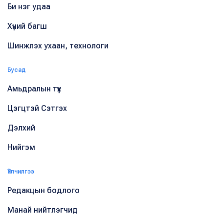
Би нэг удаа
Хүний багш
Шинжлэх ухаан, технологи
Бусад
Амьдралын түүх
Цэгцтэй Сэтгэх
Дэлхий
Нийгэм
Үйлчилгээ
Редакцын бодлого
Манай нийтлэгчид