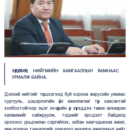
ХӨДӨЛМӨР, НИЙГМИЙН ХАМГААЛЛЫН ЯАМНААС
УРИАЛЖ БАЙНА.
Дэлхий нийтийг түгшээгээд буй корона вирусийн улмаас
сургууль, цэцэрлэгийн үйл ажиллагааг түр хаасантай
холбоотойгоор эцэг эхчүүдийн үр хүүхэддээ тавих анхаарал
халамжийг сайжруулж, тэднийг эрсдэлт байдалд
орохоос урьдчилан сэргийлэх, албан хаагчдынхаа ажил,
амьдралын тэнцвэрийг хангахад анхаарч ажиллахыг нийт