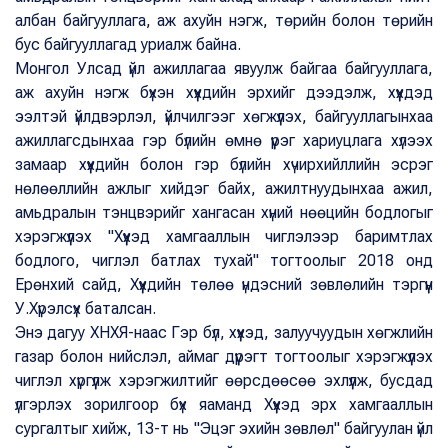
албан байгууллага, аж ахуйн нэгж, төрийн болон төрийн
бус байгууллагад уриалж байна.
Монгол Улсад үйл ажиллагаа явуулж байгаа байгууллага,
аж ахуйн нэгж бүхэн хүүхдийн эрхийг дээдэлж, хүүхдэд
ээлтэй үйлдвэрлэл, үйлчилгээг хөгжүүлэх, байгууллагынхаа
ажиллагсдынхаа гэр бүлийн өмнө үүрэг хариуцлага хүлээх
замаар хүүхдийн болон гэр бүлийн хүчирхийллийн эсрэг
нөлөөллийн ажлыг хийдэг байх, ажилтнуудынхаа ажил,
амьдралын тэнцвэрийг хангасан хүний нөөцийн бодлогыг
хэрэгжүүлэх "Хүүхэд хамгааллын чиглэлээр баримтлах
бодлого, чиглэл батлах тухай" тогтоолыг 2018 онд
Ерөнхий сайд, Хүүхдийн төлөө үндэсний зөвлөлийн тэргүүн
У.Хүрэлсүх баталсан.
Энэ дагуу ХНХЯ-наас Гэр бүл, хүүхэд, залуучуудын хөгжлийн
газар болон нийслэл, аймаг дүүрэгт тогтоолыг хэрэгжүүлэх
чиглэл хүргүүлж хэрэгжилтийг өөрсдөөсөө эхлүүлж, бусдад
үлгэрлэх зорилгоор бүх яаманд Хүүхэд эрх хамгааллын
сургалтыг хийж, 13-т нь "Эцэг эхийн зөвлөл" байгуулан үйл