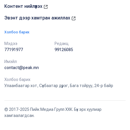
Контент нийлүүлэх
Эвэнт дээр хамтран ажиллах
Холбоо барих
Мэдээ
Редакц
77191977
99126085
Имэйл
contact@peak.mn
Холбоо барих
Улаанбаатар хот, Сүхбаатар дүүрэг, Бага тойруу, 24-р байр
© 2017-2025 Пийк Медиа Групп ХХК. Бүх эрх хуулиар
хамгаалагдсан.