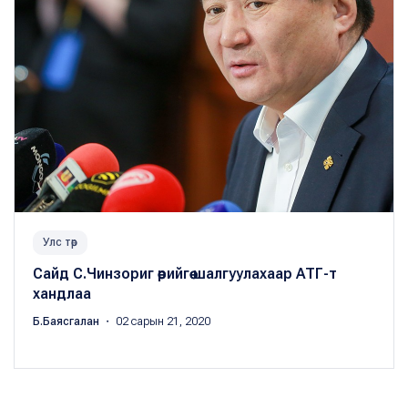
Улс төр
Сайд С.Чинзориг өөрийгөө шалгуулахаар АТГ-т
хандлаа
Б.Баясгалан
・ 02 сарын 21, 2020