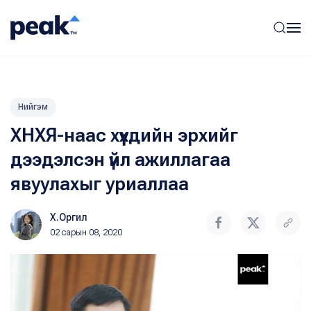
Нийгэм
ХНХЯ-наас хүүхдийн эрхийг
дээдэлсэн үйл ажиллагаа
явуулахыг уриаллаа
Х.Оргил
02 сарын 08, 2020