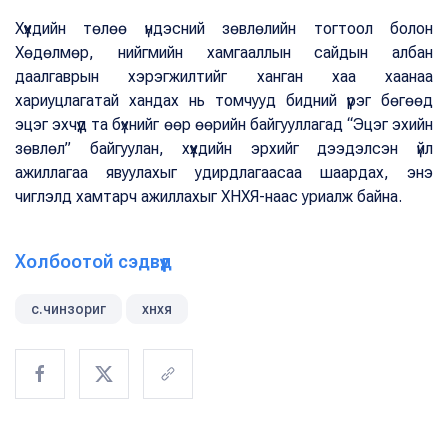
Хүүхдийн төлөө үндэсний зөвлөлийн тогтоол болон
Хөдөлмөр, нийгмийн хамгааллын сайдын албан
даалгаврын хэрэгжилтийг ханган хаа хаанаа
хариуцлагатай хандах нь томчууд бидний үүрэг бөгөөд
эцэг эхчүүд та бүхнийг өөр өөрийн байгууллагад “Эцэг эхийн
зөвлөл” байгуулан, хүүхдийн эрхийг дээдэлсэн үйл
ажиллагаа явуулахыг удирдлагаасаа шаардах, энэ
чиглэлд хамтарч ажиллахыг ХНХЯ-наас уриалж байна.
Холбоотой сэдвүүд
с.чинзориг
хнхя