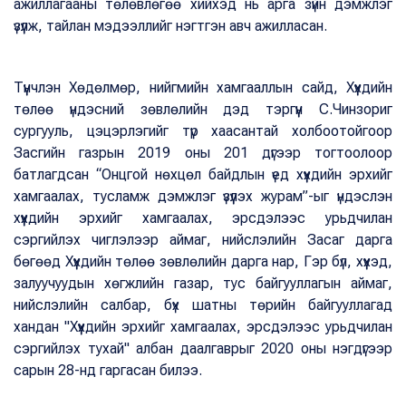
ажиллагааны төлөвлөгөө хийхэд нь арга зүйн дэмжлэг
үзүүлж, тайлан мэдээллийг нэгтгэн авч ажилласан.
Түүнчлэн Хөдөлмөр, нийгмийн хамгааллын сайд, Хүүхдийн
төлөө үндэсний зөвлөлийн дэд тэргүүн С.Чинзориг
сургууль, цэцэрлэгийг түр хаасантай холбоотойгоор
Засгийн газрын 2019 оны 201 дүгээр тогтоолоор
батлагдсан “Онцгой нөхцөл байдлын үед хүүхдийн эрхийг
хамгаалах, тусламж дэмжлэг үзүүлэх журам”-ыг үндэслэн
хүүхдийн эрхийг хамгаалах, эрсдэлээс урьдчилан
сэргийлэх чиглэлээр аймаг, нийслэлийн Засаг дарга
бөгөөд Хүүхдийн төлөө зөвлөлийн дарга нар, Гэр бүл, хүүхэд,
залуучуудын хөгжлийн газар, тус байгууллагын аймаг,
нийслэлийн салбар, бүх шатны төрийн байгууллагад
хандан "Хүүхдийн эрхийг хамгаалах, эрсдэлээс урьдчилан
сэргийлэх тухай" албан даалгаврыг 2020 оны нэгдүгээр
сарын 28-нд гаргасан билээ.