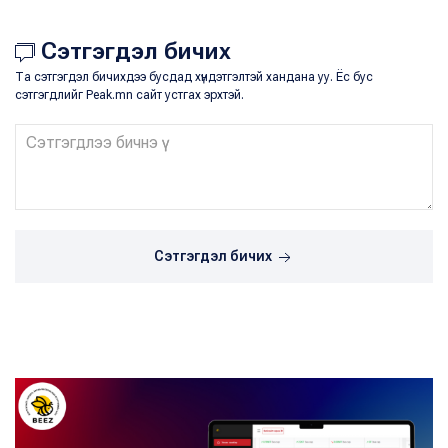
Сэтгэгдэл бичих
Та сэтгэгдэл бичихдээ бусдад хүндэтгэлтэй хандана уу. Ёс бус
сэтгэгдлийг Peak.mn сайт устгах эрхтэй.
Сэтгэгдэл бичих