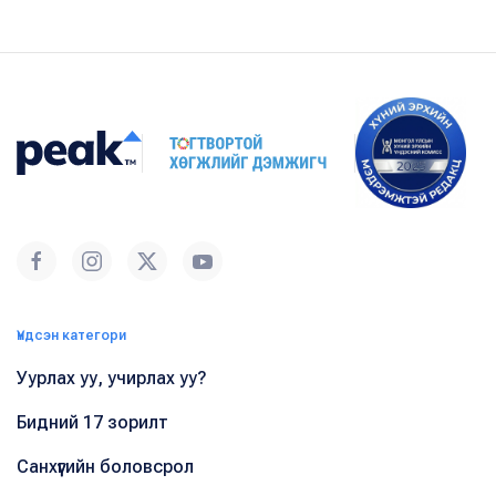
Үндсэн категори
Уурлах уу, учирлах уу?
Бидний 17 зорилт
Санхүүгийн боловсрол