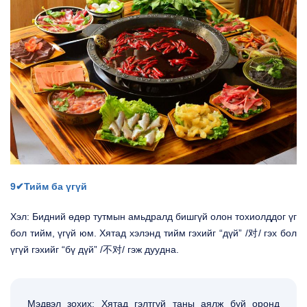
9✔Тийм ба үгүй
Хэл: Бидний өдөр тутмын амьдралд бишгүй олон тохиолддог үг
бол тийм, үгүй юм. Хятад хэлэнд тийм гэхийг “дүй” /对/ гэх бол
үгүй гэхийг “бү дүй” /不对/ гэж дуудна.
Мэдвэл зохих: Хятад гэлтгүй таны аялж буй оронд