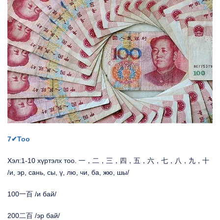
7✔Тоо
Хэл:1-10 хүртэлх тоо. 一，二，三，四，五，六，七，八，九，十
/и, эр, сань, сы, ү, лю, чи, ба, жю, шы/
100一百 /и бай/
200二百 /эр бай/