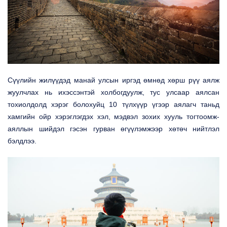
Сүүлийн жилүүдэд манай улсын иргэд өмнөд хөрш рүү аялж
жуулчлах нь ихэссэнтэй холбогдуулж, тус улсаар аялсан
тохиолдолд хэрэг болохуйц 10 түлхүүр үгээр аялагч таньд
хамгийн ойр хэрэглэгдэх хэл, мэдвэл зохих хууль тогтоомж-
аяллын шийдэл гэсэн гурван өгүүлэмжээр хөтөч нийтлэл
бэлдлээ.