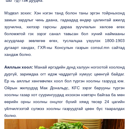
“шы” /是/ гэж дуудна.
Мэдвэл зохих: Хэн нэгэн танд болон таны эргэн тойрныхонд
замын зардлыг чинь даана, гадаадад өндөр цалинтай ажилд
зуучилна, хилээр гарсны дараа зуучлалын хөлсөө өгөх
боломжтой гэх зэрэг санал тавьсан бол хүний наймааны
асуудлаар зөвлөгөө өгөх, туслалцаа үзүүлэх 1800-1903
дугаарт хандах, ГХЯ-ны Консулын газрын consul.mn сайтад
хандаж болно.
Аяллын хоол:
Манай иргэдийн дунд халуун ногоотой хоолонд
дургүй, заримдаа огт идэж чаддаггүй хүмүүс цөөнгүй байдаг.
Ер нь аяллыг хөнгөвчлөх хоол бол түргэн хоолны газрууд юм.
Ойрын жилүүдэд Maк Дональдс, KFC зэрэг барууны түргэн
хоолны газар хот суурингуудад ихээхэн нэвтэрч байгаа ба мөн
өөрийн орны хоолны онцлог бүхий хямд төсөр 24 цагийн
үйлчилгээтэй сүлжээ хоолны газруудтай цөөн бус тааралдах
болно.