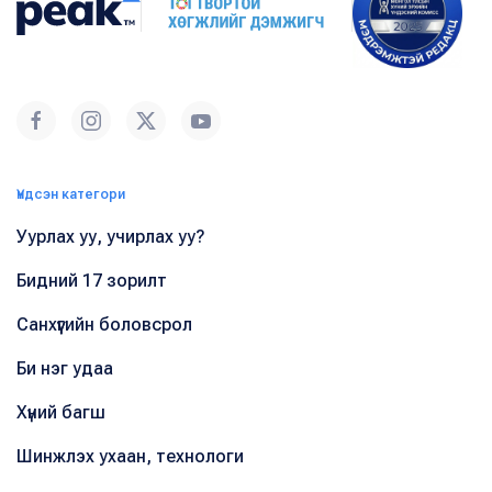
Үндсэн категори
Уурлах уу, учирлах уу?
Бидний 17 зорилт
Санхүүгийн боловсрол
Би нэг удаа
Хүний багш
Шинжлэх ухаан, технологи