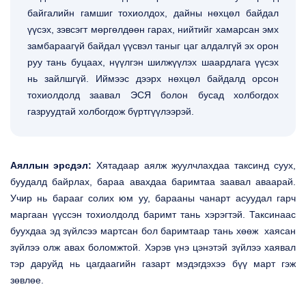
байгалийн гамшиг тохиолдох, дайны нөхцөл байдал
үүсэх, зэвсэгт мөргөлдөөн гарах, нийтийг хамарсан эмх
замбараагүй байдал үүсвэл таныг цаг алдалгүй эх орон
руу тань буцаах, нүүлгэн шилжүүлэх шаардлага үүсэх
нь зайлшгүй. Иймээс дээрх нөхцөл байдалд орсон
тохиолдолд заавал ЭСЯ болон бусад холбогдох
газруудтай холбогдож бүртгүүлээрэй.
Аяллын эрсдэл:
Хятадаар аялж жуулчлахдаа таксинд суух,
буудалд байрлах, бараа авахдаа баримтаа заавал аваарай.
Учир нь барааг солих юм уу, барааны чанарт асуудал гарч
маргаан үүссэн тохиолдолд баримт тань хэрэгтэй. Таксинаас
буухдаа эд зүйлсээ мартсан бол баримтаар тань хөөж хаясан
зүйлээ олж авах боломжтой. Хэрэв үнэ цэнэтэй зүйлээ хаявал
тэр даруйд нь цагдаагийн газарт мэдэгдэхээ бүү март гэж
зөвлөе.