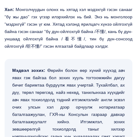
Хэл:
Монголчуудын олонх нь хятад хэл мэдэхгүй гэсэн санааг
“бү жы дао” гэх үгээр илэрхийлэх нь бий. Энэ нь монголоор
“мэдэхгүй” гэсэн үг юм. Хятад хэлэнд ярилцагч хүнээ ойлгохгүй
байна гэсэн санааг “бү дүн-ойлгохгүй байна /不懂/, кань бү дүн-
уншаад ойлгохгүй байна /看不懂/, тин бү дүн-сонсоод
ойлгохгүй /听不懂/” гэсэн ялгаатай байдлаар хэлдэг.
Мэдвэл зохих:
Өөрийн болон өөр хүний хүүхэд авч
явах гэж байгаа бол зохих хууль тогтоомжийн дагуу
бичиг баримтаа бүрдүүлж явах учиртай. Тухайлбал, ах
дүү, төрөл төрөгсөд, найз нөхөд, танилынхаа хүүхдийг
авч явах тохиолдолд тэдний итгэмжлэлийг англи эсвэл
очих улсын хэл дээр орчуулж нотариатаар
баталгаажуулан, ГХЯ-ны Консулын газраар давхар
баталгаажуулалт хийнэ. Итгэмжлэл, зохих
зөвшөөрөлгүй тохиолдолд таныг хилээр
нэвтрүүлэхгүйгээс гадна хүн худалдаалах гэмт хэрэгт