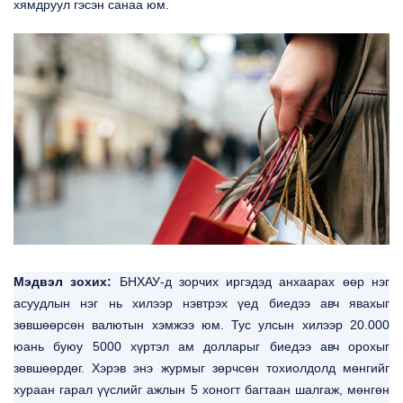
хямдруул гэсэн санаа юм.
Мэдвэл зохих:
БНХАУ-д зорчих иргэдэд анхаарах өөр нэг
асуудлын нэг нь хилээр нэвтрэх үед биедээ авч явахыг
зөвшөөрсөн валютын хэмжээ юм. Тус улсын хилээр 20.000
юань буюу 5000 хүртэл ам долларыг биедээ авч орохыг
зөвшөөрдөг. Хэрэв энэ журмыг зөрчсөн тохиолдолд мөнгийг
хураан гарал үүслийг ажлын 5 хоногт багтаан шалгаж, мөнгөн