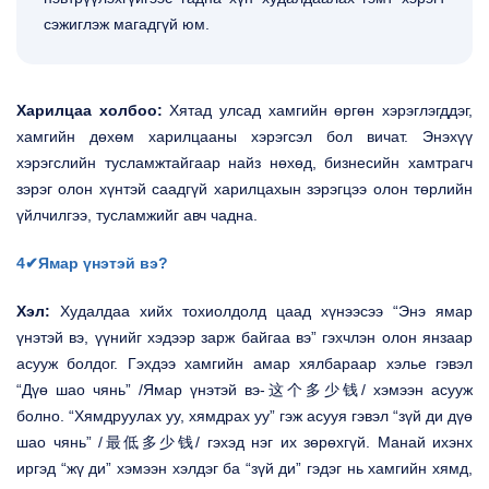
сэжиглэж магадгүй юм.
Харилцаа холбоо:
Хятад улсад хамгийн өргөн хэрэглэгддэг,
хамгийн дөхөм харилцааны хэрэгсэл бол вичат. Энэхүү
хэрэгслийн тусламжтайгаар найз нөхөд, бизнесийн хамтрагч
зэрэг олон хүнтэй саадгүй харилцахын зэрэгцээ олон төрлийн
үйлчилгээ, тусламжийг авч чадна.
4✔Ямар үнэтэй вэ?
Хэл:
Худалдаа хийх тохиолдолд цаад хүнээсээ “Энэ ямар
үнэтэй вэ, үүнийг хэдээр зарж байгаа вэ” гэхчлэн олон янзаар
асууж болдог. Гэхдээ хамгийн амар хялбараар хэлье гэвэл
“Дүө шао чянь” /Ямар үнэтэй вэ-这个多少钱/ хэмээн асууж
болно. “Хямдруулах уу, хямдрах уу” гэж асууя гэвэл “зүй ди дүө
шао чянь” /最低多少钱/ гэхэд нэг их зөрөхгүй. Манай ихэнх
иргэд “жү ди” хэмээн хэлдэг ба “зүй ди” гэдэг нь хамгийн хямд,