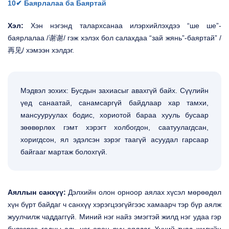
10✔ Баярлалаа ба Баяртай
Хэл:
Хэн нэгэнд талархсанаа илэрхийлэхдээ “ше ше”-
баярлалаа /谢谢/ гэж хэлэх бол салахдаа “зай жянь”-баяртай” /
再见/ хэмээн хэлдэг.
Мэдвэл зохих: Бусдын захиасыг авахгүй байх. Сүүлийн
үед санаатай, санамсаргүй байдлаар хар тамхи,
мансууруулах бодис, хориотой бараа хууль бусаар
зөөвөрлөх гэмт хэрэгт холбогдон, саатуулагдсан,
хоригдсон, ял эдэлсэн зэрэг таагүй асуудал гарсаар
байгааг мартаж болохгүй.
Аяллын санхүү:
Дэлхийн олон орноор аялах хүсэл мөрөөдөл
хүн бүрт байдаг ч санхүү хэрэгцээгүйгээс хамаарч тэр бүр аялж
жуулчилж чаддаггүй. Миний нэг найз эмэгтэй жилд нэг удаа гэр
бүлээрээ гадны аль нэг орон руу аялдаг. Үүний тулд жилийн