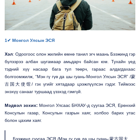
1✔ Монгол Улсын ЭСЯ
Хэл
: Одоогоос олон жилийн өмнө танил эгч маань Бээжинд гэр
бүлээрээ албан шугамаар амьдарч байсан юм. Тухайн үед
тэдний хүү насаар бага тул төөрч, гараас алдагдахаас
болгоомжилж, “Мэн гү гүө да шы гуань-Монгол Улсын ЭСЯ” /蒙
古国大使馆/ гэх үгийг хятадаар цээжлүүлсэн гэдэг. Тиймээс
энэхүү санааг туршаад үзэхэд гэмгүй.
Мэдвэл зохих:
Монгол Улсаас БНХАУ-д суугаа ЭСЯ, Ерөнхий
Консулын газар, Консулын газрын хаяг, холбоо барих утас
болон цахим хаяг.
Бээжинд суугаа ЭСЯ /Мэн гү гүө да шы гуань-蒙古国大