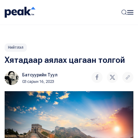
Нийтлэл
Хятадаар аялах цагаан толгой
Батсуурийн Туул
03 сарын 16, 2023