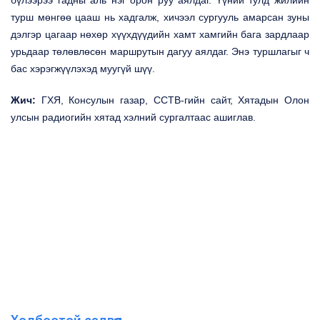
турш мөнгөө цааш нь хадгалж, хичээл сургууль амарсан зуны
дэлгэр цагаар нөхөр хүүхдүүдийн хамт хамгийн бага зардлаар
урьдаар төлөвлөсөн маршрутын дагуу аялдаг. Энэ туршлагыг ч
бас хэрэгжүүлэхэд муугүй шүү.
Жич:
ГХЯ, Консулын газар, ССТВ-гийн сайт, Хятадын Олон
улсын радиогийн хятад хэлний сургалтаас ашиглав.