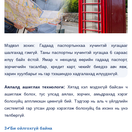
Мэдвэл зохих: Гадаад паспортынхаа хүчинтэй хугацааг
шалгахад гэмгүй. Таны паспортны хүчинтэй хугацаа 6 сараас
илүү байх ёстой. Ямар ч нөхцөлд өөрийн гадаад паспорт,
зорчигчийн тасалбар, кредит карт, чекийг биедээ авч явж,
харин хуулбарыг нь гар тээшиндээ хадгалахад илүүдэхгүй.
Аялалд ашиглах технологи:
Хятад хэл мэдэхгүй байсан ч
ашиглаж болох, тус улсад аялах, зорчих, амьдрахад хэрэг
болохуйц аппликэшн цөөнгүй бий. Тэдгээр нь аль ч үйлдлийн
системтэй гар утсан дээр хэрэглэж болохуйц ба ихэнх нь үнэ
төлбөргүй.
3✔Би ойлгохгүй байна