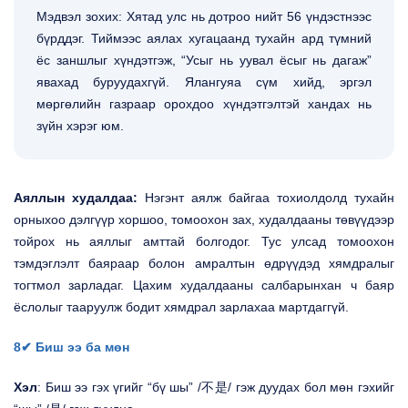
Мэдвэл зохих: Хятад улс нь дотроо нийт 56 үндэстнээс
бүрддэг. Тиймээс аялах хугацаанд тухайн ард түмний
ёс заншлыг хүндэтгэж, “Усыг нь уувал ёсыг нь дагаж”
явахад буруудахгүй. Ялангуяа сүм хийд, эргэл
мөргөлийн газраар орохдоо хүндэтгэлтэй хандах нь
зүйн хэрэг юм.
Аяллын худалдаа:
Нэгэнт аялж байгаа тохиолдолд тухайн
орныхоо дэлгүүр хоршоо, томоохон зах, худалдааны төвүүдээр
тойрох нь аяллыг амттай болгодог. Тус улсад томоохон
тэмдэглэлт баяраар болон амралтын өдрүүдэд хямдралыг
тогтмол зарладаг. Цахим худалдааны салбарынхан ч баяр
ёслолыг тааруулж бодит хямдрал зарлахаа мартдаггүй.
8✔ Биш ээ ба мөн
Хэл
: Биш ээ гэх үгийг “бү шы” /不是/ гэж дуудах бол мөн гэхийг