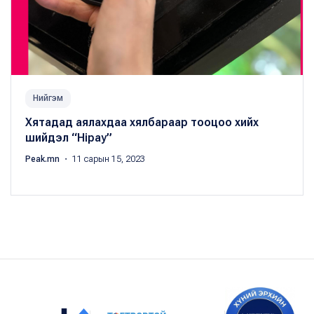
Нийгэм
Хятадад аялахдаа хялбараар тооцоо хийх
шийдэл “Hipay”
Peak.mn
・ 11 сарын 15, 2023