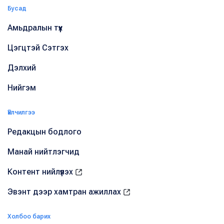
Бусад
Амьдралын түүх
Цэгцтэй Сэтгэх
Дэлхий
Нийгэм
Үйлчилгээ
Редакцын бодлого
Манай нийтлэгчид
Контент нийлүүлэх
Эвэнт дээр хамтран ажиллах
Холбоо барих