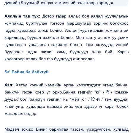
дүнгийн 9 хувьтай тэнцэх хэмжээний валютаар торгодог.
Аяллын тав тух:
Дотор газар аялах бол аялал жуулчлалын
компанид бүртгүүлэн тогтсон маршрутаар зорчиж болохоос
гадна хувиараа аялж болно. Аялал жуулчлалын компанитай
харилцаад буудал захиалж болно. Мөн гар утас юм ууцахим
сүлжээгээр урьдчилан захиалж болно. Том хотуудад үнэтэй
буудлаас гадна жижиг хямд буудлууд олон бий. Хэрэв
хөдөөгөөр аялах бол гэр буудлууд ажилладаг.
5✔ Байна ба байхгүй
Хэл:
Хятад хэлний хамгийн өргөн хэрэглэгддэг үгэнд байна,
байхгүй гэсэн хоёр үг орно.Байна гэдгийг “ю” /有/ хэмээн
дуудах бол байхгүй гэдгийг нь “мэй ю” /没有/ гэж дуудна.
Ялангуяа, худалдаа наймаа хийх үед эдгээр үг хэрэг болох
магадлал өндөр.
Мэдвэл зохих: Бичиг баримтаа гээсэн, үрэгдүүлсэн, хулгайд