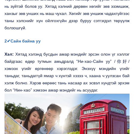
нь зүйтэй болов уу. Хятад хэлний дөрвөн хөгийг зөв эзэмшиж,
ханзыг зөв унших нь маш чухал. Хөгийг зөв уншиж чадахгүйгээс
таны хэлснийг хүн ойлгохгүйн дээр буруу сэтгэгдэл төрүүлж
болзошгүй.
2✔Сайн байна уу
Хэл:
Хятад хэлэнд бусдын амар мэндийг эрсэн олон үг хэллэг
байдгаас өдөр тутмын амьдралд “Ни-хао-Сайн уу” /你好/
хэмээх үгийг өргөнөөр хэрэглэдэг. Энэхүү мэндийн үгийг
таньдаг, таньдаггүй ямар ч хүнтэй хэзээ ч, хаана ч уулзсан бай
хэлж болно. Хэрэв өөрөөс тань насаар ах эсвэл хүндтэй эрхэм
бол “Нин-хао” хэмээн амар мэндийг нь асуудаг.