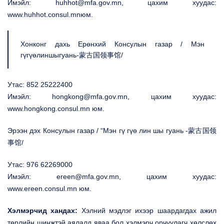
Имэйл: huhhot@mfa.gov.mn, цахим хуудас:
www.huhhot.consul.mnюм.
Хонконг дахь Ерөнхий Консулын газар / Мэн
гүгүөлиншыгуань-蒙古国领事馆/
Утас: 852 25222400
Имэйл: hongkong@mfa.gov.mn, цахим хуудас:
www.hongkong.consul.mn юм.
Эрээн дэх Консулын газар / “Мэн гү гүө лин шы гуань -蒙古国领
事馆/
Утас: 976 62269000
Имэйл: ereen@mfa.gov.mn, цахим хуудас:
www.ereen.consul.mn юм.
Хэлмэрчид хандах:
Хэлний мэдлэг ихээр шаардагдах ажил
төрлийн шинжтэй аялалд яваа бол хэлмэрч орчуулагч хөлслөх