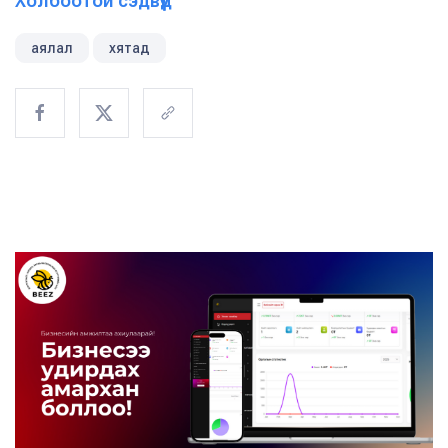
Холбоотой сэдвүүд
аялал
хятад