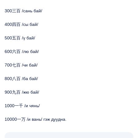
300三百 /сань бай/
400四百 /сы бай/
500五百 /ү бай/
600六百 /лю бай/
700七百 /чи бай/
800八百 /ба бай/
900九百 /жю бай/
1000一千 /и чянь/
10000一万 /и вань/ гэж дуудна.