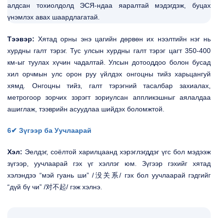
алдсан тохиолдолд ЭСЯ-ндаа яаралтай мэдэгдэж, буцах
үнэмлэх авах шаардлагатай.
Тээвэр:
Хятад орны энэ цагийн дөрвөн их нээлтийн нэг нь
хурдны галт тэрэг. Тус улсын хурдны галт тэрэг цагт 350-400
км-ыг туулах хүчин чадалтай. Улсын дотооддоо болон бусад
хил орчмын улс орон руу үйлдэх онгоцны тийз харьцангуй
хямд. Онгоцны тийз, галт тэрэгний тасалбар захиалах,
метрогоор зорчих зэрэгт зориулсан аппликэшныг аялалдаа
ашиглаж, тээврийн асуудлаа шийдэх боломжтой.
6✔ Зүгээр ба Уучлаарай
Хэл:
Эелдэг, соёлтой харилцаанд хэрэглэгддэг үгс бол мэдээж
зүгээр, уучлаарай гэх үг хэллэг юм. Зүгээр гэхийг хятад
хэлэндээ “мэй гуань ши” /没关系/ гэх бол уучлаарай гэдгийг
“дүй бү чи” /对不起/ гэж хэлнэ.