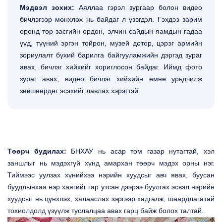
Мэдвэл зохих:
Аяллаа гэрэл зургаар болон видео
бичлэгээр мөнхлөх нь байдаг л үзэгдэл. Гэхдээ зарим
оронд төр засгийн ордон, элчин сайдын яамдын гадаа
үүд, түүний эргэн тойрон, музей дотор, цэрэг армийн
зориулалт бүхий барилга байгууламжийн дэргэд зураг
авах, бичлэг хийхийг хориглосон байдаг. Иймд фото
зураг авах, видео бичлэг хийхийн өмнө урьдчилж
зөвшөөрдөг эсэхийг лавлах хэрэгтэй.
Төөрч будилах:
БНХАУ нь асар том газар нутагтай, хэл
заншлыг нь мэдэхгүй хүнд амархан төөрч мэдэх орны нэг.
Тиймээс уулзах хүнийхээ нэрийн хуудсыг авч явах, буусан
буудлынхаа нэр хаягийг гар утсан дээрээ буулгах эсвэл нэрийн
хуудсыг нь цүнхлэх, халааслах зэргээр хадгалж, шаардлагатай
тохиолдолд үзүүлж туслалцаа авах гарц байж болох талтай.