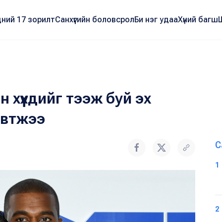
ний 17 зорилт
Санхүүгийн боловсрол
Би нэг удаа
Хүний багш
 хүүхдийг тээж буй эх
эвтжээ
С
1
2