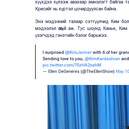
хүүхдээ хүлээж авахаар эмнэлэгт байгаа 
Крисийг нь хүртэл цочирдуулсан байна.
Энэ мэдээний талаар сэтгүүлчид Ким бол
мэдээлэл өгөөгүй аж. Тус шоунд Канье, Ки
үзэгчдэд гэнэтийн бэлэг барьжээ.
I surprised
@KrisJenner
with 6 of her gran
Sending love to you,
@KimKardashian
an
pic.twitter.com/7SzHA2sahM
— Ellen DeGeneres (@TheEllenShow)
May 10