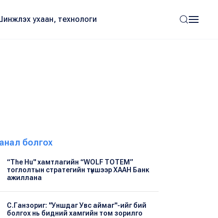
Шинжлэх ухаан, технологи
анал болгох
“The Hu" хамтлагийн “WOLF TOTEM”
тоглолтын стратегийн түншээр ХААН Банк
ажиллана
С.Ганзориг: "Уншдаг Увс аймаг"-ийг бий
болгох нь бидний хамгийн том зорилго