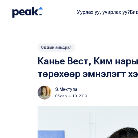
Уурлах уу, учирлах уу?
Бид
Оддын амьдрал
Канье Вест, Ким нарын
төрөхөөр эмнэлэгт х
Э.Мөнхтуяа
05 сарын 10, 2019