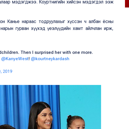
талаар мэдэгджээ. Коуртнигийн хийсэн мэдэгдэл ээж
он Канье нараас тодруулахыг хүссэн ч албан ёсны
м нарын гурван хүүхэд үеэлүүдийн хамт айлчлан ирж,
dchildren. Then I surprised her with one more.
d
@KanyeWest
!
@kourtneykardash
, 2019