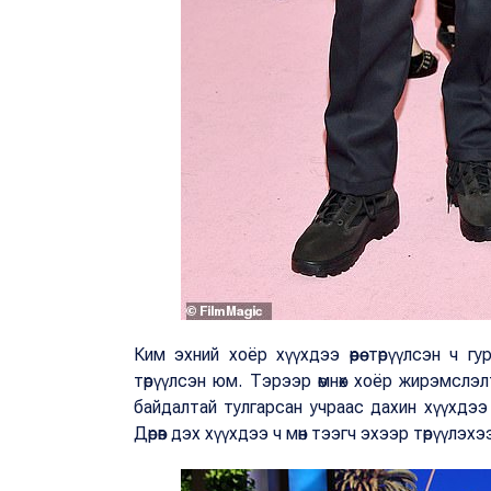
Ким эхний хоёр хүүхдээ өөрөө төрүүлсэн ч
төрүүлсэн юм. Тэрээр өмнөх хоёр жирэмслэл
байдалтай тулгарсан учраас дахин хүүхдээ 
Дөрөв дэх хүүхдээ ч мөн тээгч эхээр төрүүлэх