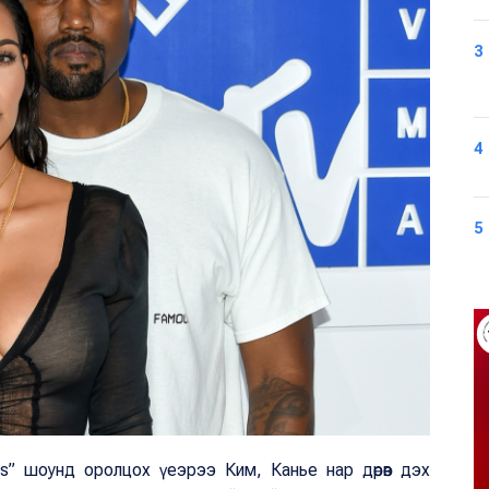
3
4
5
es” шоунд оролцох үеэрээ Ким, Канье нар дөрөв дэх