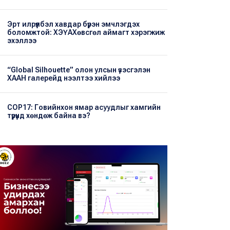
Эрт илрүүлбэл хавдар бүрэн эмчлэгдэх
боломжтой: ХЭҮА​Хөвсгөл аймагт хэрэгжиж
эхэллээ
“Global Silhouette” олон улсын үзэсгэлэн
ХААН галерейд нээлтээ хийлээ
COP17: Говийнхон ямар асуудлыг хамгийн
түрүүнд хөндөж байна вэ?