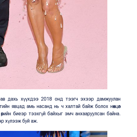
 гурав дахь хүүхдээ 2018 онд тээгч эхээр дамжуулан
тийн явцад амь насанд нь ч халтай байж болох нөхцөл
өөрийн биеэр тээхгүй байхыг эмч анхааруулсан байна.
ээр хүлээж буй аж.