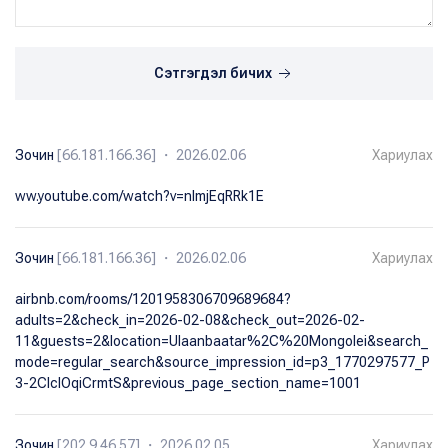
Сэтгэгдэл бичих
Зочин
[66.181.166.36] ・ 2026.02.06
Хариулах
ww.youtube.com/watch?v=nlmjEqRRk1E
Зочин
[66.181.166.36] ・ 2026.02.06
Хариулах
airbnb.com/rooms/1201958306709689684?
adults=2&check_in=2026-02-08&check_out=2026-02-
11&guests=2&location=Ulaanbaatar%2C%20Mongolei&search_
mode=regular_search&source_impression_id=p3_1770297577_P
3-2ClclOqiCrmtS&previous_page_section_name=1001
Зочин
[202.9.46.57] ・ 2026.02.05
Хариулах