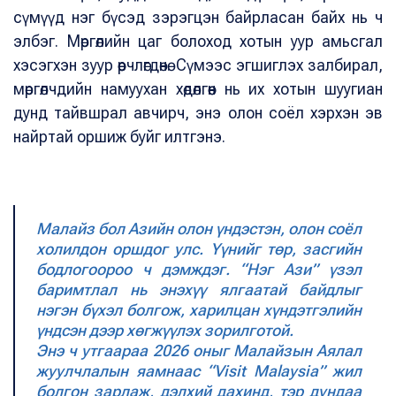
сүмүүд нэг бүсэд зэрэгцэн байрласан байх нь ч
элбэг. Мөргөлийн цаг болоход хотын уур амьсгал
хэсэгхэн зуур өөрчлөгдөнө. Сүмээс эгшиглэх залбирал,
мөргөлчдийн намуухан хөдөлгөөн нь их хотын шуугиан
дунд тайвшрал авчирч, энэ олон соёл хэрхэн эв
найртай оршиж буйг илтгэнэ.
Малайз бол Азийн олон үндэстэн, олон соёл
холилдон оршдог улс. Үүнийг төр, засгийн
бодлогоороо ч дэмждэг. “Нэг Ази” үзэл
баримтлал нь энэхүү ялгаатай байдлыг
нэгэн бүхэл болгож, харилцан хүндэтгэлийн
үндсэн дээр хөгжүүлэх зорилготой.
Энэ ч утгаараа 2026 оныг Малайзын Аялал
жуулчлалын яамнаас “Visit Malaysia” жил
болгон зарлаж, дэлхий дахинд, тэр дундаа