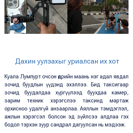
Дахин уулзахыг уриалсан их хот
Куала Лумпурт очсон өдрийн маань нэг адал явдал
зочид буудлын үүдэнд эхэллээ. Бид таксигаар
зочид буудалдаа хүргүүлээд буухдаа камер,
зарим техник хэрэгслээ таксинд мартаж
орхисноо удалгүй анзаарлаа. Аяллын тэмдэглэл,
ажлын хэрэгсэл болсон эд зүйлсээ алдлаа гэх
бодол тэрхэн зуур сандрал дагуулсан нь мэдээж.