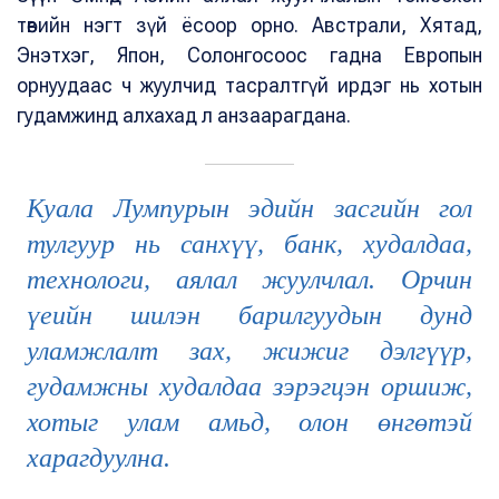
төвийн нэгт зүй ёсоор орно. Австрали, Хятад,
Энэтхэг, Япон, Солонгосоос гадна Европын
орнуудаас ч жуулчид тасралтгүй ирдэг нь хотын
гудамжинд алхахад л анзаарагдана.
Куала Лумпурын эдийн засгийн гол
тулгуур нь санхүү, банк, худалдаа,
технологи, аялал жуулчлал. Орчин
үеийн шилэн барилгуудын дунд
уламжлалт зах, жижиг дэлгүүр,
гудамжны худалдаа зэрэгцэн оршиж,
хотыг улам амьд, олон өнгөтэй
харагдуулна.