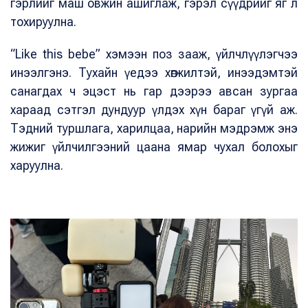
гэрлийг маш овжин ашиглаж, гэрэл сүүдрийг яг л
тохируулна.
“Like this bebe” хэмээн поз зааж, үйлчлүүлэгчээ
инээлгэнэ. Тухайн үедээ хөгжилтэй, инээдэмтэй
санагдах ч эцэст нь гар дээрээ авсан зургаа
хараад сэтгэл дундуур үлдэх хүн бараг үгүй аж.
Тэдний туршлага, харилцаа, нарийн мэдрэмж энэ
жижиг үйлчилгээний цаана ямар чухал болохыг
харуулна.