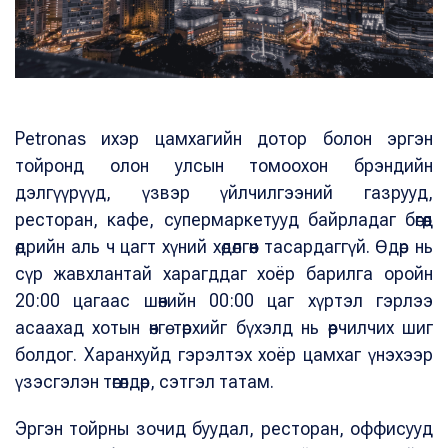
Petronas ихэр цамхагийн дотор болон эргэн
тойронд олон улсын томоохон брэндийн
дэлгүүрүүд, үзвэр үйлчилгээний газрууд,
ресторан, кафе, супермаркетууд байрладаг бөгөөд
өдрийн аль ч цагт хүний хөдөлгөөн тасардаггүй. Өдөр нь
сүр жавхлантай харагддаг хоёр барилга оройн
20:00 цагаас шөнийн 00:00 цаг хүртэл гэрлээ
асаахад хотын өнгө төрхийг бүхэлд нь өөрчилчих шиг
болдог. Харанхуйд гэрэлтэх хоёр цамхаг үнэхээр
үзэсгэлэн төгөлдөр, сэтгэл татам.
Эргэн тойрны зочид буудал, ресторан, оффисууд