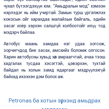
чухал бүтээгдэхүүн юм. “Амьдралын мод” хэмээн
нэрлэдэг нь ийм учиртай. Замын турш үргэлжлэх
кокосын ойг харахдаа малайзын байгаль, эдийн
засаг хоёр хэрхэн салшгүй холбоотойг илүү тод
мэдэрч байлаа.
Автобус маань замдаа нэг удаа зогсож,
зорчигчдод бие засах, амсхийх боломж олгосон.
Харин автобусны хувьд хөл амраагчтай, ачаа тээш
хадгалах тусдаа хэсэгтэй, цэвэрхэн, тухтай
байдал нь холын замд ядаргааг мэдрүүлэхгүй
байхад ихээхэн дэм болох аж.
Petronas ба хотын зүрхэнд амьдрах