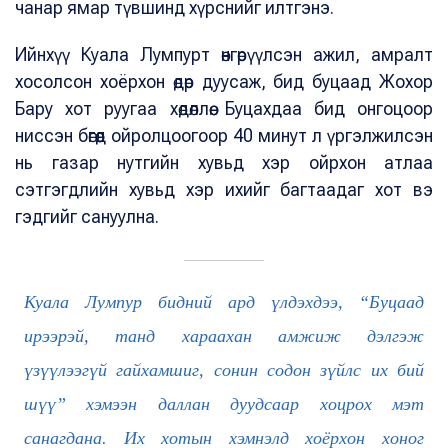
чанар ямар түвшинд хүрснийг илтгэнэ.
Ийнхүү Куала Лумпурт өнгөрүүлсэн ажил, амралт
хосолсон хоёрхон өдөр дуусаж, бид буцаад Жохор
Бару хот руугаа хөдөллөө. Буцахдаа бид онгоцоор
ниссэн бөгөөд ойролцоогоор 40 минут л үргэлжилсэн
нь газар нутгийн хувьд хэр ойрхон атлаа
сэтгэгдлийн хувьд хэр ихийг багтаадаг хот вэ
гэдгийг сануулна.
Куала Лумпур бидний ард үлдэхдээ, “Буцаад
ирээрэй, танд хараахан амжиж дэлгэж
үзүүлээгүй гайхамшиг, сонин содон зүйлс их бий
шүү” хэмээн даллан дуудсаар хоцрох мэт
санагдана. Их хотын хэмнэлд хоёрхон хоног