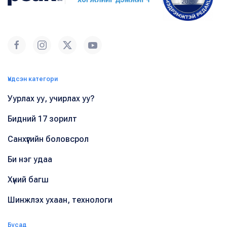
Үндсэн категори
Уурлах уу, учирлах уу?
Бидний 17 зорилт
Санхүүгийн боловсрол
Би нэг удаа
Хүний багш
Шинжлэх ухаан, технологи
Бусад