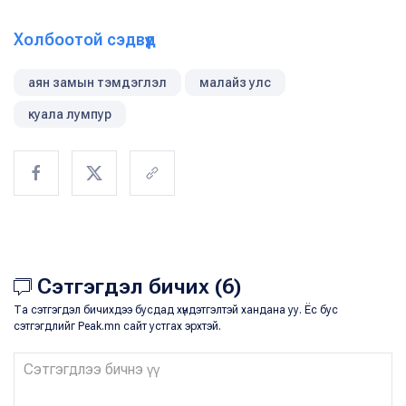
Холбоотой сэдвүүд
аян замын тэмдэглэл
малайз улс
куала лумпур
Сэтгэгдэл бичих (6)
Та сэтгэгдэл бичихдээ бусдад хүндэтгэлтэй хандана уу. Ёс бус
сэтгэгдлийг Peak.mn сайт устгах эрхтэй.