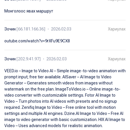
Монголоос явах маршрут
Зочин
[66.181.166.36] ・ 2026.02.03
Хариулах
outube.com/watch?v=9rXFu9E9CX8
Зочин
[202.9.41.97] ・ 2026.02.03
Хариулах
VEED.io – Image to Video AI – Simple image-to-video animation with
prompt input; free tier available. AISaver – AI Image to Video
Generator – Generates smooth videos from images without
watermark on the free plan. ImageToVideo.io – Online image-to-
video converter with customizable settings. Fotor AI Image to
Video – Turn photos into AI videos with presets and no signup
required. Zenifiq Image to Video – Free online tool with motion
settings and multiple AI engines. Dzine.AI Image to Video – Free AI
image to video generator with basic customization. HIX AI Image to
Video – Uses advanced models for realistic animation.