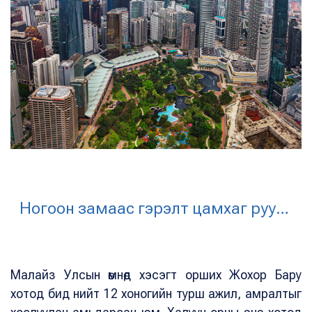
Ногоон замаас гэрэлт цамхаг руу…
Малайз Улсын өмнөд хэсэгт орших Жохор Бару
хотод бид нийт 12 хоногийн турш ажил, амралтыг