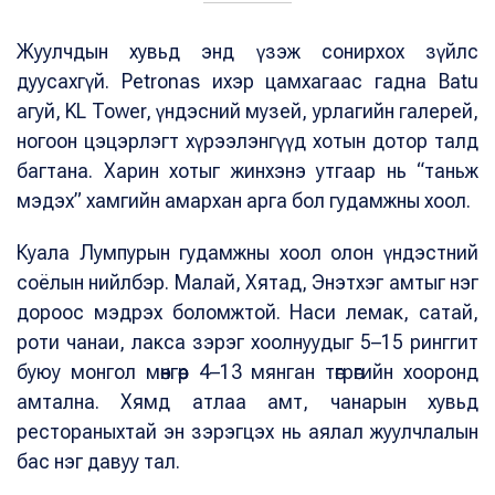
Жуулчдын хувьд энд үзэж сонирхох зүйлс
дуусахгүй. Petronas ихэр цамхагаас гадна Batu
агуй, KL Tower, үндэсний музей, урлагийн галерей,
ногоон цэцэрлэгт хүрээлэнгүүд хотын дотор талд
багтана. Харин хотыг жинхэнэ утгаар нь “таньж
мэдэх” хамгийн амархан арга бол гудамжны хоол.
Куала Лумпурын гудамжны хоол олон үндэстний
соёлын нийлбэр. Малай, Хятад, Энэтхэг амтыг нэг
дороос мэдрэх боломжтой. Наси лемак, сатай,
роти чанаи, лакса зэрэг хоолнуудыг 5–15 ринггит
буюу монгол мөнгөөр 4–13 мянган төгрөгийн хооронд
амтална. Хямд атлаа амт, чанарын хувьд
рестораныхтай эн зэрэгцэх нь аялал жуулчлалын
бас нэг давуу тал.