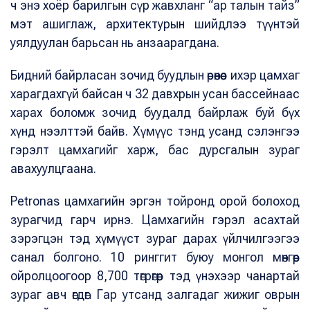
ч энэ хоёр барилгын сүр жавхланг “ар талын тайз”
мэт ашиглаж, архитектурын шийдлээ түүнтэй
уялдуулан барьсан нь анзаарагдана.
Бидний байрласан зочид буудлын өрөөнөөс ихэр цамхаг
харагдахгүй байсан ч 32 давхрын усан бассейнаас
харах боломж зочид буудалд байрлаж буй бүх
хүнд нээлттэй байв. Хүмүүс тэнд усанд сэлэнгээ
гэрэлт цамхагийг харж, бас дурсгалын зураг
авахуулцгаана.
Petronas цамхагийн эргэн тойронд орой болоход
зурагчид гарч ирнэ. Цамхагийн гэрэл асахтай
зэрэгцэн тэд хүмүүст зураг дарах үйлчилгээгээ
санал болгоно. 10 ринггит буюу монгол мөнгөөр
ойролцоогоор 8,700 төгрөгөөр тэд үнэхээр чанартай
зураг авч өгдөг. Гар утсанд залгадаг жижиг оврын