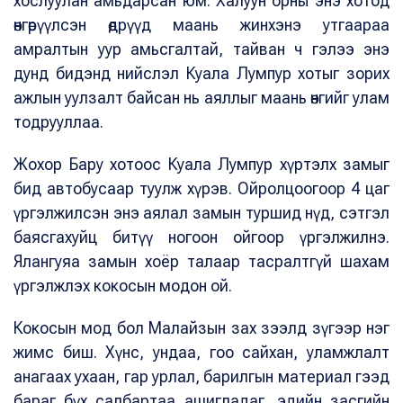
хослуулан амьдарсан юм. Халуун орны энэ хотод
өнгөрүүлсэн өдрүүд маань жинхэнэ утгаараа
амралтын уур амьсгалтай, тайван ч гэлээ энэ
дунд бидэнд нийслэл Куала Лумпур хотыг зорих
ажлын уулзалт байсан нь аяллыг маань өнгийг улам
тодрууллаа.
Жохор Бару хотоос Куала Лумпур хүртэлх замыг
бид автобусаар туулж хүрэв. Ойролцоогоор 4 цаг
үргэлжилсэн энэ аялал замын туршид нүд, сэтгэл
баясгахуйц битүү ногоон ойгоор үргэлжилнэ.
Ялангуяа замын хоёр талаар тасралтгүй шахам
үргэлжлэх кокосын модон ой.
Кокосын мод бол Малайзын зах зээлд зүгээр нэг
жимс биш. Хүнс, ундаа, гоо сайхан, уламжлалт
анагаах ухаан, гар урлал, барилгын материал гээд
бараг бүх салбартаа ашигладаг, эдийн засгийн