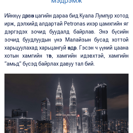
мэдрэмж
Ийнхүү дөрвөн цагийн дараа бид Куала Лумпур хотод
ирж, дэлхийд алдартай Petronas ихэр цамхгийн яг
дэргэдэх зочид буудалд байрлав. Энэ бүсийн
зочид буудлуудын үнэ Малайзын бусад хоттой
харьцуулахад харьцангуй өндөр. Гэсэн ч үүний цаана
хотын хамгийн төв, хамгийн идэвхтэй, хамгийн
“амьд” бүсэд байрлах давуу тал бий.