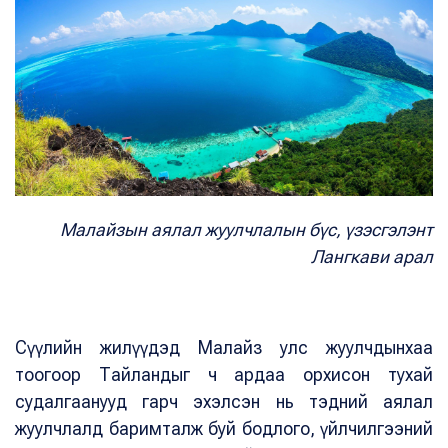
Малайзын аялал жуулчлалын бүс, үзэсгэлэнт
Лангкави арал
Сүүлийн жилүүдэд Малайз улс жуулчдынхаа
тоогоор Тайландыг ч ардаа орхисон тухай
судалгаанууд гарч эхэлсэн нь тэдний аялал
жуулчлалд баримталж буй бодлого, үйлчилгээний