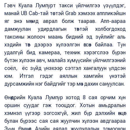
Гэвч Куала Лумпурт такси үйлчилгээ үзүүлдэг,
манай UB Cab-тай төстэй Grab хэмээх аппликэйшн
яг энэ мөчид аврал болж таарав. Апп-аараа
дамжуулан удирдлагын төвтэй холбогдоход
таксины жолооч маань бидний эд зүйлийг аль
хэдийн төв дээрээ хүлээлгэн өгсөн байлаа. Тун
удалгүй бид камераа, техник хэрэгслээ бүрэн
бүтэн хүлээн авч, малайз хүмүүсийн үйлчилгээний
соёл, ёс зүйд үнэхээр сэтгэл хангалуун үлдсэн
юм. Итгэл гэдэг аяллын хамгийн үнэтэй
дурсамжийн нэг байдгийг тэр мөч дахин сануулсан.
Өнөөдрийн Куала Лумпур хотод 8 сая орчим хүн
оршин суудаг гэж тооцдог. Хотын амьдралын
хэмнэл үүгээр зогсохгүй, жил бүр дэлхийн өнцөг
булан бүрээс сая сая жуулчин хүлээн авдгаараа
Зүүн Өмнөд Азийн аялал жуулчлалын томоохон