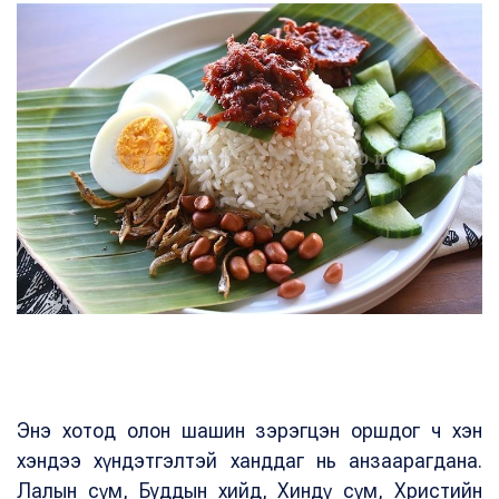
Энэ хотод олон шашин зэрэгцэн оршдог ч хэн
хэндээ хүндэтгэлтэй ханддаг нь анзаарагдана.
Лалын сүм, Буддын хийд, Хиндү сүм, Христийн