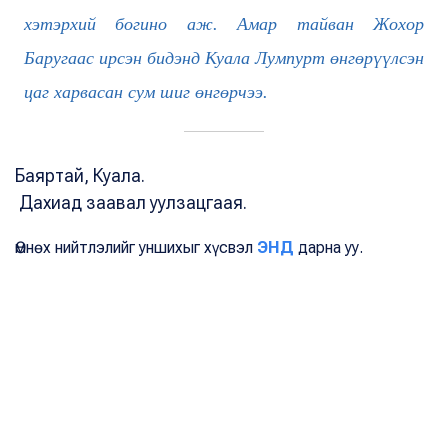
хэтэрхий богино аж. Амар тайван Жохор
Баругаас ирсэн бидэнд Куала Лумпурт өнгөрүүлсэн
цаг харвасан сум шиг өнгөрчээ.
Баяртай, Куала.
Дахиад заавал уулзацгаая.
Өмнөх нийтлэлийг уншихыг хүсвэл
ЭНД
дарна уу.