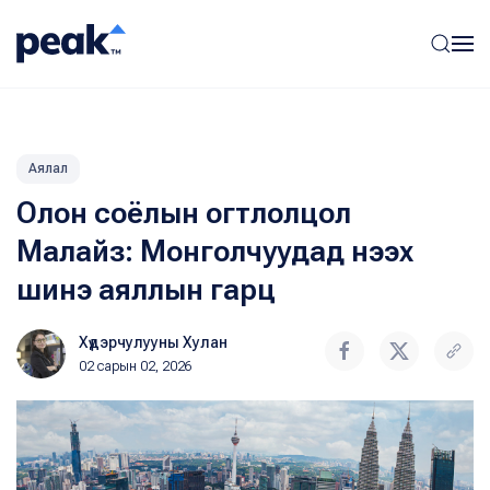
Аялал
Олон соёлын огтлолцол
Малайз: Монголчуудад нээх
шинэ аяллын гарц
Хүдэрчулууны Хулан
02 сарын 02, 2026