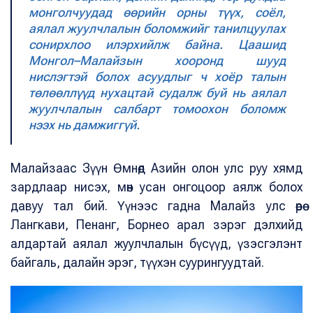
монголчуудад өөрийн орны түүх, соёл,
аялал жуулчлалын боломжийг танилцуулах
сонирхлоо илэрхийлж байна. Цаашид
Монгол–Малайзын хооронд шууд
нислэгтэй болох асуудлыг ч хоёр талын
төлөөллүүд нухацтай судалж буй нь аялал
жуулчлалын салбарт томоохон боломж
нээх нь дамжиггүй.
Малайзаас Зүүн Өмнөд Азийн олон улс руу хямд
зардлаар нисэх, мөн усан онгоцоор аялж болох
давуу тал бий. Үүнээс гадна Малайз улс өөрөө
Лангкави, Пенанг, Борнео арал зэрэг дэлхийд
алдартай аялал жуулчлалын бүсүүд, үзэсгэлэнт
байгаль, далайн эрэг, түүхэн суурингуудтай.