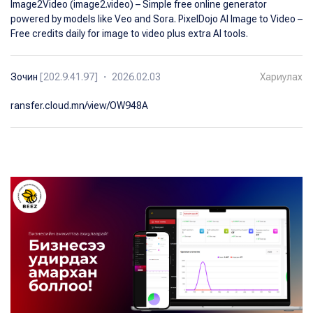
Image2Video (image2.video) – Simple free online generator
powered by models like Veo and Sora. PixelDojo AI Image to Video –
Free credits daily for image to video plus extra AI tools.
Зочин
[202.9.41.97] ・ 2026.02.03
Хариулах
ransfer.cloud.mn/view/OW948A