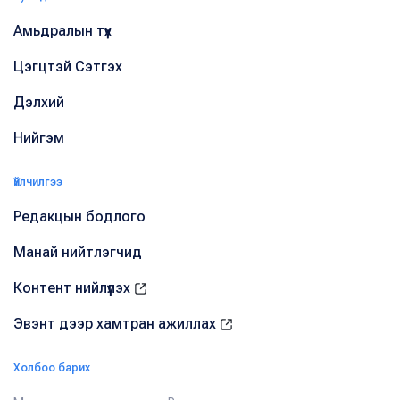
Амьдралын түүх
Цэгцтэй Сэтгэх
Дэлхий
Нийгэм
Үйлчилгээ
Редакцын бодлого
Манай нийтлэгчид
Контент нийлүүлэх
Эвэнт дээр хамтран ажиллах
Холбоо барих