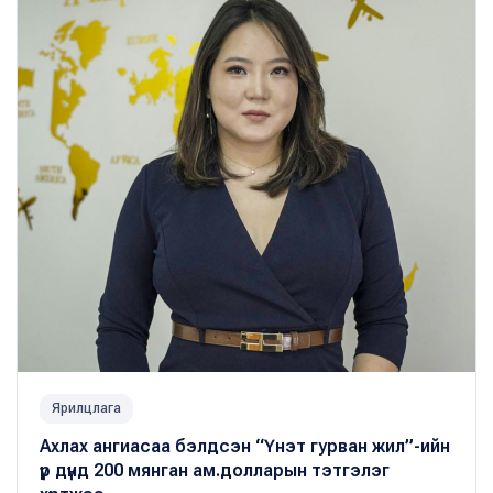
Ярилцлага
Ахлах ангиасаа бэлдсэн “Үнэт гурван жил”-ийн
үр дүнд 200 мянган ам.долларын тэтгэлэг