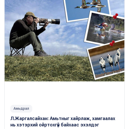
Амьдрал
Л.Жаргалсайхан: Амьтныг хайрлаж, хамгаалах
нь хэтэрхий ойртохгүй байхаас эхэлдэг