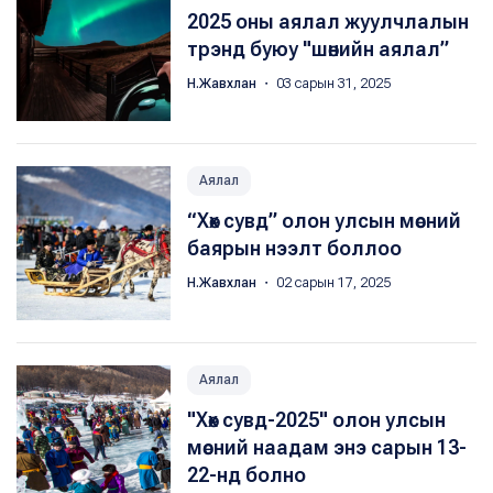
2025 оны аялал жуулчлалын
трэнд буюу "шөнийн аялал”
Н.Жавхлан
・ 03 сарын 31, 2025
Аялал
“Хөх сувд” олон улсын мөсний
баярын нээлт боллоо
Н.Жавхлан
・ 02 сарын 17, 2025
Аялал
"Хөх сувд-2025" олон улсын
мөсний наадам энэ сарын 13-
22-нд болно