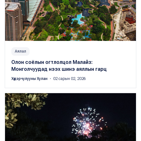
Аялал
Олон соёлын огтлолцол Малайз:
Монголчуудад нээх шинэ аяллын гарц
Хүдэрчулууны Хулан
・ 02 сарын 02, 2026