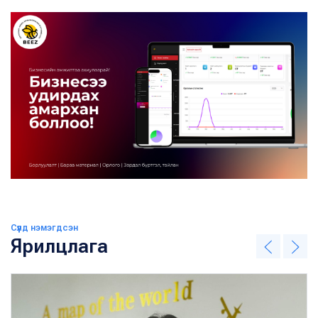
Сүүлд нэмэгдсэн
Ярилцлага