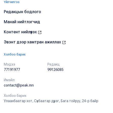
Үйлчилгээ
Редакцын бодлого
Манай нийтлэгчид
Контент нийлүүлэх
Эвэнт дээр хамтран ажиллах
Холбоо барих
Мэдээ
Редакц
77191977
99126085
Имэйл
contact@peak.mn
Холбоо барих
Улаанбаатар хот, Сүхбаатар дүүрэг, Бага тойруу, 24-р байр