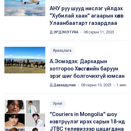
АНУ руу шууд нислэг үйлдэх
"Хубилай хаан" агаарын хөлөг
Улаанбаатарт газардлаа
Д.ЭРДЭНЭТУЯА
・ 08 сарын 11, 2023
Ярилцлага
А.Эсмэдэх: Дархадын
хотгороо Хөвсгөлийн баруун
эрэг шиг болгочихгүй юмсан
Д.Даваадулам
・ 08 сарын 10, 2023 ・ 1 мин
Урлаг
"Couriers in Mongolia" шоу
нэвтрүүлэг ирэх сарын 18-нд
JTBC телевизээр цацагдана