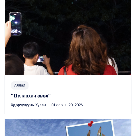
Аялал
“Дулаахан өвөл”
Хүдэрчулууны Хулан
・ 01 сарын 20, 2026