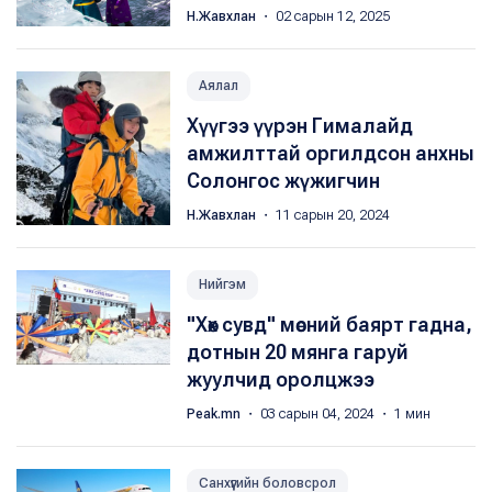
Н.Жавхлан
・ 02 сарын 12, 2025
Аялал
Хүүгээ үүрэн Гималайд
амжилттай оргилдсон анхны
Солонгос жүжигчин
Н.Жавхлан
・ 11 сарын 20, 2024
Нийгэм
"Хөх сувд" мөсний баярт гадна,
дотнын 20 мянга гаруй
жуулчид оролцжээ
Peak.mn
・ 03 сарын 04, 2024 ・ 1 мин
Санхүүгийн боловсрол