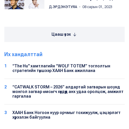
Д.ЭРДЭНЭТУЯА
・ 08 сарын 01, 2023
Цааш үзэх
Их хандалттай
1
“The Hu" хамтлагийн “WOLF TOTEM” тоглолтын
стратегийн түншээр ХААН Банк ажиллана
2
“CATWALK STORM – 2026” алдартай загварын шоунд
монгол загвар өмсөгч хүүхдүүд анх удаа оролцож, амжилт
гаргалаа
3
ХААН Банк Ногоон нуур орчмыг тохижуулж, цэцэрлэгт
хүрээлэн байгуулна