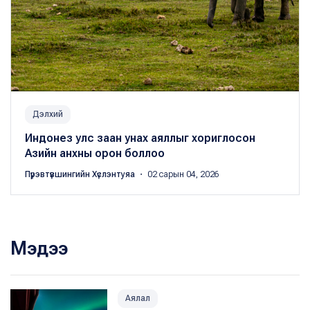
Дэлхий
Индонез улс заан унах аяллыг хориглосон
Азийн анхны орон боллоо
Пүрэвтүвшингийн Хүслэнтуяа
・ 02 сарын 04, 2026
Мэдээ
Аялал