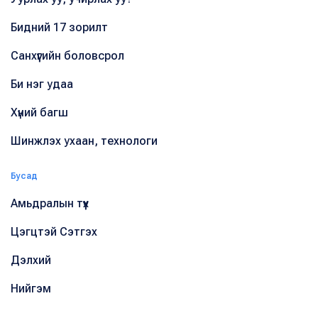
Бидний 17 зорилт
Санхүүгийн боловсрол
Би нэг удаа
Хүний багш
Шинжлэх ухаан, технологи
Бусад
Амьдралын түүх
Цэгцтэй Сэтгэх
Дэлхий
Нийгэм