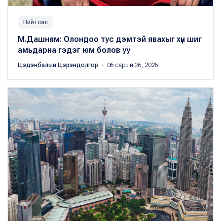
Нийтлэл
М.Дашням: Олондоо тус дэмтэй явахыг хүн шиг
амьдарна гэдэг юм болов уу
Цэдэнбалын Цэрэндолгор
・ 06 сарын 26, 2026