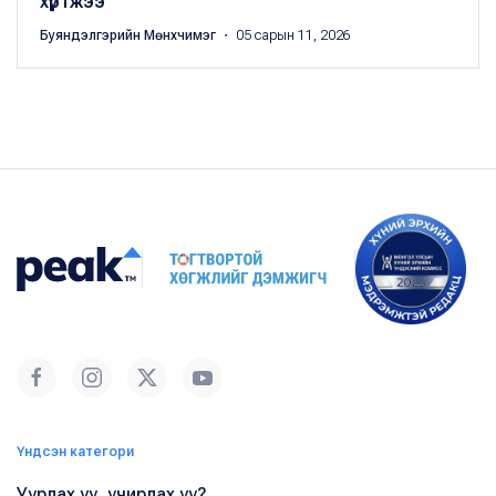
хүртжээ
Буяндэлгэрийн Мөнхчимэг
・ 05 сарын 11, 2026
Үндсэн категори
Уурлах уу, учирлах уу?