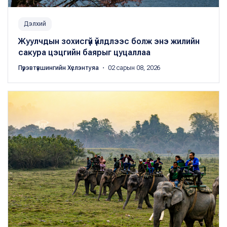
Дэлхий
Жуулчдын зохисгүй үйлдлээс болж энэ жилийн
сакура цэцгийн баярыг цуцаллаа
Пүрэвтүвшингийн Хүслэнтуяа
・ 02 сарын 08, 2026