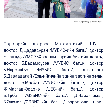
Шавь Б.Даваадалайн хамт
Тэдгээрийн дотроос Математикийн ШУ-ны
доктор Д.Цэдэвсүрэн /МУБИС-ийн багш/, доктор
Ч.Гантөмөр /УМОЗБХорооны нарийн бичгийн дарга/,
доктор Б.Бадамсүрэн /МУБИС багш/, доктор
Б.Норжинбуу /МУБИС багш/, докторант
Б.Даваадалай /Ерөнхийлөгчийн эдийн засгийн зөвлөх/,
доктор Б.Мөнхбат /МУИС-ийн багш /, доктор
Ж.Маргад-Эрдэнэ /ЦЕС-ийн багш/, доктор
Б.Төрбат /МУБИС-ийн багш/, Д.Наранчимэг,
Б.Энхмаа /СЭЗИС-ийн багш / зэрэг олон шавь