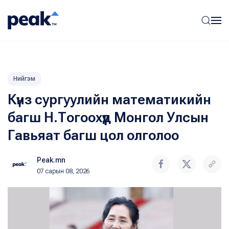
Нийгэм
Күнз сургуулийн математикийн
багш Н.Тогоохүүд Монгол Улсын
Гавьяат багш цол олголоо
Peak.mn
07 сарын 08, 2026