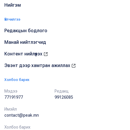
Нийгэм
Үйлчилгээ
Редакцын бодлого
Манай нийтлэгчид
Контент нийлүүлэх
Эвэнт дээр хамтран ажиллах
Холбоо барих
Мэдээ
Редакц
77191977
99126085
Имэйл
contact@peak.mn
Холбоо барих