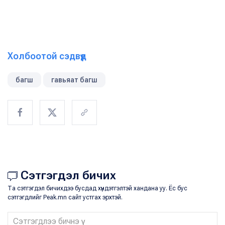
Холбоотой сэдвүүд
багш
гавьяат багш
Сэтгэгдэл бичих
Та сэтгэгдэл бичихдээ бусдад хүндэтгэлтэй хандана уу. Ёс бус
сэтгэгдлийг Peak.mn сайт устгах эрхтэй.