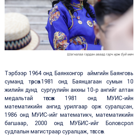
Шагналаа гардан аваад гарч ирж буй мөч
Тэрбээр 1964 онд Баянхонгор аймгийн Баянговь
суманд төрсөн.1981 онд Баянцагаан сумын 10
жилийн дунд сургуулийн анхны 10-р ангийг алтан
медальтай төгсөж 1981 онд МУИС-ийн
математикийн ангид урилгаар орж суралцсан,
1986 онд МУИС-ийг математикч, математикийн
багшаар, 2000 онд МУБИС-ийг Боловсрол
судлалын магистраар суралцаж, төгссөн.