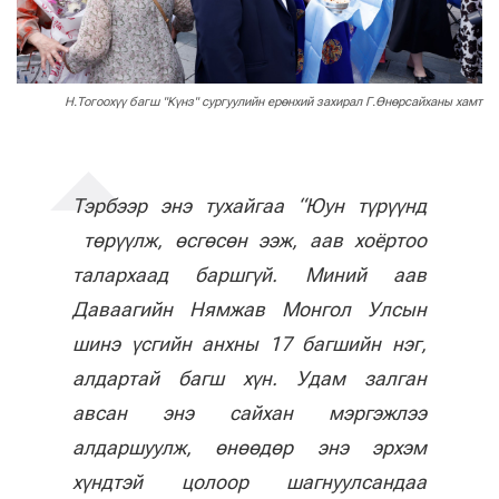
Н.Тогоохүү багш "Күнз" сургуулийн ерөнхий захирал Г.Өнөрсайханы хамт
Тэрбээр энэ тухайгаа “Юун түрүүнд
төрүүлж, өсгөсөн ээж, аав хоёртоо
талархаад баршгүй. Миний аав
Даваагийн Нямжав Монгол Улсын
шинэ үсгийн анхны 17 багшийн нэг,
алдартай багш хүн. Удам залган
авсан энэ сайхан мэргэжлээ
алдаршуулж, өнөөдөр энэ эрхэм
хүндтэй цолоор шагнуулсандаа