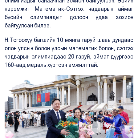
олимпиадыг санаачлан зохион байгуулсан. Өөрийн
нэрэмжит Математик-Сэтгэх чадварын аймаг
бүсийн олимпиадыг долоон удаа зохион
байгуулсан билээ.
Н.Тогоохүү багшийн 10 мянга гаруй шавь дундаас
олон улсын болон улсын математик болон, сэтгэх
чадварын олимпиадаас 20 гаруй, аймаг дүүргээс
160-аад медаль хүртсэн амжилттай.