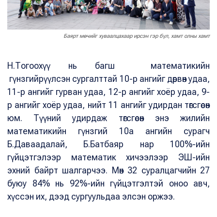
Баярт мөчийг хуваалцахаар ирсэн гэр бүл, хамт олны хамт
Н.Тогоохүү нь багш математикийн
гүнзгийрүүлсэн сургалттай 10-р ангийг дөрвөн удаа,
11-р ангийг гурван удаа, 12-р ангийг хоёр удаа, 9-
р ангийг хоёр удаа, нийт 11 ангийг удирдан төгсгөсөн
юм. Түүний удирдаж төгсгөсөн энэ жилийн
математикийн гүнзгий 10а ангийн сурагч
Б.Даваадалай, Б.Батбаяр нар 100%-ийн
гүйцэтгэлээр математик хичээлээр ЭШ-ийн
эхний байрт шалгарчээ. Мөн 32 суралцагчийн 27
буюу 84% нь 92%-ийн гүйцэтгэлтэй оноо авч,
хүссэн их, дээд сургуульдаа элсэн оржээ.