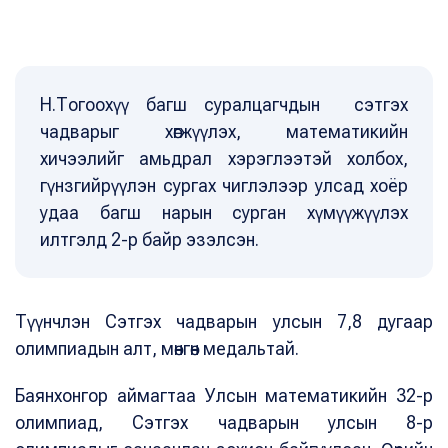
Н.Тогоохүү багш суралцагчдын сэтгэх
чадварыг хөгжүүлэх, математикийн
хичээлийг амьдрал хэрэглээтэй холбох,
гүнзгийрүүлэн сургах чиглэлээр улсад хоёр
удаа багш нарын сурган хүмүүжүүлэх
илтгэлд 2-р байр эзэлсэн.
Түүнчлэн Сэтгэх чадварын улсын 7,8 дугаар
олимпиадын алт, мөнгөн медальтай.
Баянхонгор аймагтаа Улсын математикийн 32-р
олимпиад, Сэтгэх чадварын улсын 8-р