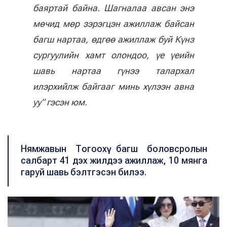
баяртай байна. Шагналаа авсан энэ
мөчид мөр зэрэгцэн ажиллаж байсан
багш нартаа, өдгөө ажиллаж буй Күнз
сургуулийн хамт олондоо, үе үеийн
шавь нартаа гүнээ талархал
илэрхийлж байгааг минь хүлээн авна
уу” гэсэн юм.
Нямжавын Тогоохүү багш боловсролын
салбарт 41 дэх жилдээ ажиллаж, 10 мянга
гаруй шавь бэлтгэсэн билээ.