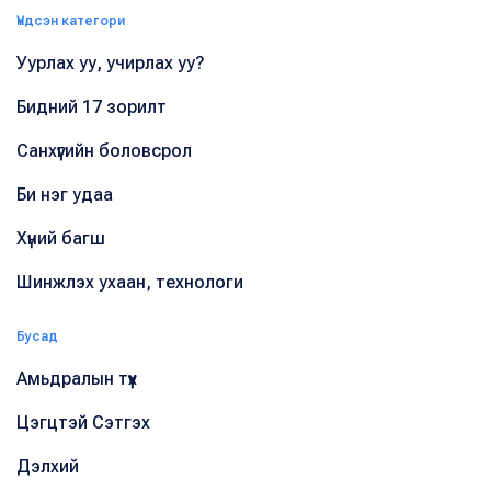
Үндсэн категори
Уурлах уу, учирлах уу?
Бидний 17 зорилт
Санхүүгийн боловсрол
Би нэг удаа
Хүний багш
Шинжлэх ухаан, технологи
Бусад
Амьдралын түүх
Цэгцтэй Сэтгэх
Дэлхий