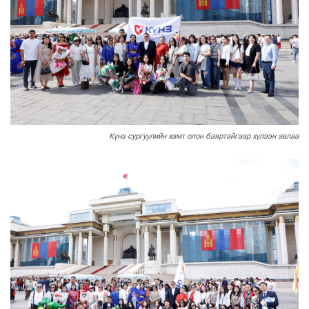
Күнз сургуулийн хамт олон баяртайгаар хүлээн авлаа