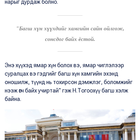
нарыг дурдаж болно.
"Багш хүн хүүхдийг хамгийн сайн ойлгож,
сонсдог байх ёстой.
Энэ хүүхэд ямар хүн болох вэ, ямар чиглэлээр
суралцах вэ гэдгийг багш хүн хамгийн эхэнд
оношилж, түүнд нь тохирсон дэмжлэг, боломжийг
нээж өгч байх учиртай" гэж Н.Тогоохүү багш хэлж
байна.