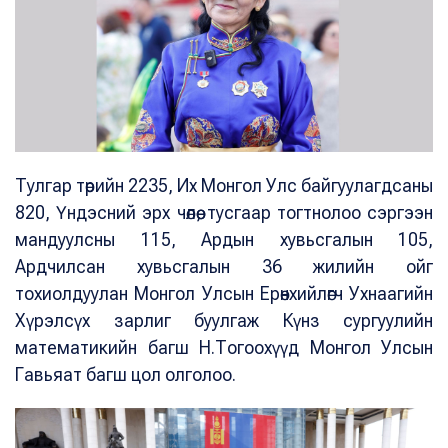
Тулгар төрийн 2235, Их Монгол Улс байгуулагдсаны
820, Үндэсний эрх чөлөө, тусгаар тогтнолоо сэргээн
мандуулсны 115, Ардын хувьсгалын 105,
Ардчилсан хувьсгалын 36 жилийн ойг
тохиолдуулан Монгол Улсын Ерөнхийлөгч Ухнаагийн
Хүрэлсүх зарлиг буулгаж Күнз сургуулийн
математикийн багш Н.Тогоохүүд Монгол Улсын
Гавьяат багш цол олголоо.