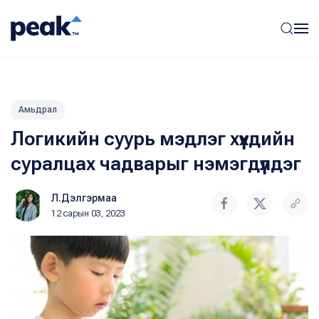
Амьдрал
Логикийн суурь мэдлэг хүүхдийн
суралцах чадварыг нэмэгдүүлдэг
Л.Дэлгэрмаа
12 сарын 03, 2023