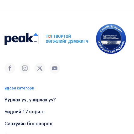
Үндсэн категори
Уурлах уу, учирлах уу?
Бидний 17 зорилт
Санхүүгийн боловсрол