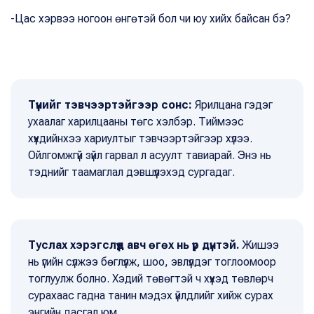
-Цас хэрвээ ногоон өнгөтэй бол чи юу хийх байсан бэ?
Түүнийг тэвчээртэйгээр сонс:
Ярилцана гэдэг
ухаалаг харилцааны төгс хэлбэр. Тиймээс
хүүхдийнхээ хариултыг тэвчээртэйгээр хүлээ.
Ойлгомжгүй зүйл гарвал л асуулт тавиарай. Энэ нь
тэднийг таамаглал дэвшүүлэхэд сургадаг.
Туслах хэрэгслүүд авч өгөх нь үр дүнтэй.
Жишээ
нь үгийн сүлжээ бөглүүлж, шоо, эвлүүлдэг тоглоомоор
тоглуулж болно. Хэдий төвөгтэй ч хүүхэд төвлөрч
сурахаас гадна танин мэдэх үйлдлийг хийж сурах
энгийн дасгал юм.