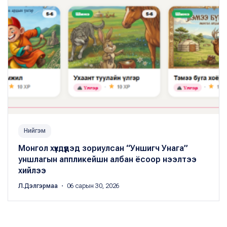
Нийгэм
Монгол хүүхдүүдэд зориулсан “Уншигч Унага”
уншлагын аппликейшн албан ёсоор нээлтээ
хийлээ
Л.Дэлгэрмаа
・ 06 сарын 30, 2026