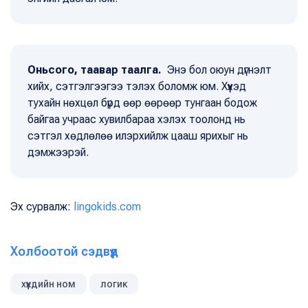
Оньсого, таавар таалга.
Энэ бол оюун дүгнэлт
хийх, сэтгэлгээгээ тэлэх боломж юм. Хүүхэд
тухайн нөхцөл бүрд өөр өөрөөр тунгаан бодож
байгаа учраас хувилбараа хэлэх тоолонд нь
сэтгэл хөдлөлөө илэрхийлж цааш ярихыг нь
дэмжээрэй.
Эх сурвалж:
lingokids.com
Холбоотой сэдвүүд
хүүхдийн ном
логик