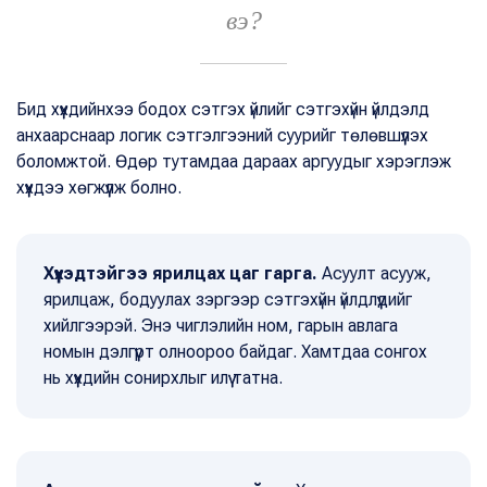
вэ?
Бид хүүхдийнхээ бодох сэтгэх үйлийг сэтгэхүйн үйлдэлд
анхаарснаар логик сэтгэлгээний суурийг төлөвшүүлэх
боломжтой. Өдөр тутамдаа дараах аргуудыг хэрэглэж
хүүхдээ хөгжүүлж болно.
Хүүхэдтэйгээ ярилцах цаг гарга.
Асуулт асууж,
ярилцаж, бодуулах зэргээр сэтгэхүйн үйлдлүүдийг
хийлгээрэй. Энэ чиглэлийн ном, гарын авлага
номын дэлгүүрт олноороо байдаг. Хамтдаа сонгох
нь хүүхдийн сонирхлыг илүү татна.