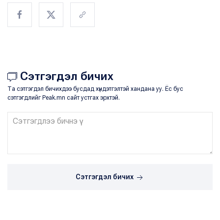
Сэтгэгдэл бичих
Та сэтгэгдэл бичихдээ бусдад хүндэтгэлтэй хандана уу. Ёс бус
сэтгэгдлийг Peak.mn сайт устгах эрхтэй.
Сэтгэгдэл бичих