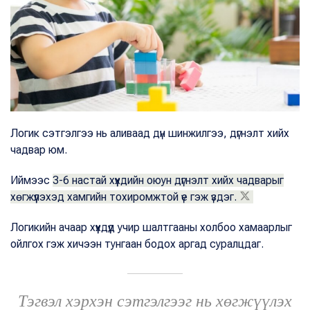
Логик сэтгэлгээ нь аливаад дүн шинжилгээ, дүгнэлт хийх
чадвар юм.
Иймээс
3-6 настай хүүхдийн оюун дүгнэлт хийх чадварыг
хөгжүүлэхэд хамгийн тохиромжтой үе гэж үздэг.
Логикийн ачаар хүүхдүүд учир шалтгааны холбоо хамаарлыг
ойлгох гэж хичээн тунгаан бодох аргад суралцдаг.
Тэгвэл хэрхэн сэтгэлгээг нь хөгжүүлэх