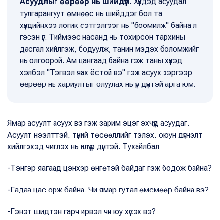
Асуудлыг өөрөөр нь шийдүүл.
Хүүхдэд асуудал
тулгарангуут өмнөөс нь шийддэг бол та
хүүхдийнхээ логик сэтгэлгээг нь "боомилж" байна л
гэсэн үг. Тиймээс насанд нь тохирсон тархины
дасгал хийлгэж, бодуулж, танин мэдэх боломжийг
нь олгоорой. Ам цангаад байна гэж таны хүүхэд
хэлбэл "Тэгвэл яах ёстой вэ" гэж асуух зэргээр
өөрөөр нь хариултыг олуулах нь үр дүнтэй арга юм.
Ямар асуулт асуух вэ гэж зарим эцэг эхчүүд асуудаг.
Асуулт нээлттэй, түүний төсөөллийг тэлэх, оюун дүгнэлт
хийлгэхэд чиглэх нь илүү үр дүнтэй. Тухайлбал
-Тэнгэр яагаад цэнхэр өнгөтэй байдаг гэж бодож байна?
-Гадаа цас орж байна. Чи ямар гутал өмсмөөр байна вэ?
-Гэнэт шидтэн гарч ирвэл чи юу хүсэх вэ?