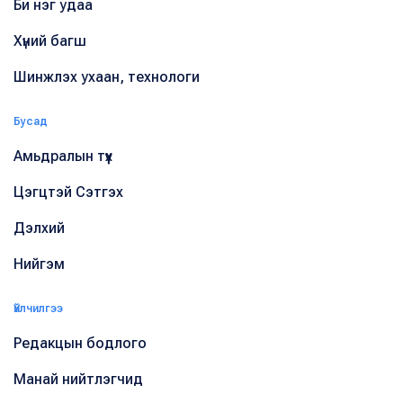
Би нэг удаа
Хүний багш
Шинжлэх ухаан, технологи
Бусад
Амьдралын түүх
Цэгцтэй Сэтгэх
Дэлхий
Нийгэм
Үйлчилгээ
Редакцын бодлого
Манай нийтлэгчид