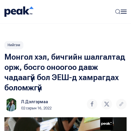
Нийгэм
Монгол хэл, бичгийн шалгалтад
орж, босго оноогоо давж
чадаагүй бол ЭЕШ-д хамрагдах
боломжгүй
Л.Дэлгэрмаа
02 сарын 16, 2022