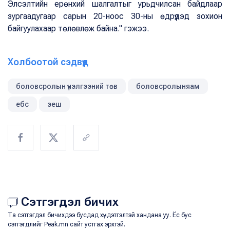
Элсэлтийн ерөнхий шалгалтыг урьдчилсан байдлаар
зургаадугаар сарын 20-ноос 30-ны өдрүүдэд зохион
байгуулахаар төлөвлөж байна." гэжээ.
Холбоотой сэдвүүд
боловсролын үнэлгээний төв
боловсролыняам
ебс
эеш
Сэтгэгдэл бичих
Та сэтгэгдэл бичихдээ бусдад хүндэтгэлтэй хандана уу. Ёс бус
сэтгэгдлийг Peak.mn сайт устгах эрхтэй.