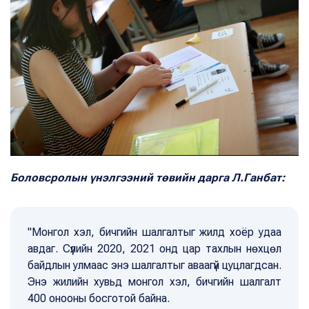
Боловсролын үнэлгээний төвийн дарга Л.Ганбат:
"Монгол хэл, бичгийн шалгалтыг жилд хоёр удаа
авдаг. Сүүлийн 2020, 2021 онд цар тахлын нөхцөл
байдлын улмаас энэ шалгалтыг аваагүй цуцлагдсан.
Энэ жилийн хувьд монгол хэл, бичгийн шалгалт
400 онооны босготой байна.