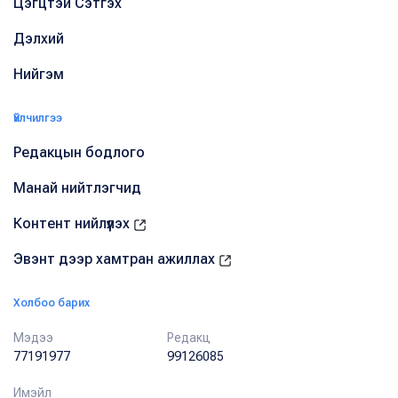
Цэгцтэй Сэтгэх
Дэлхий
Нийгэм
Үйлчилгээ
Редакцын бодлого
Манай нийтлэгчид
Контент нийлүүлэх
Эвэнт дээр хамтран ажиллах
Холбоо барих
Мэдээ
Редакц
77191977
99126085
Имэйл