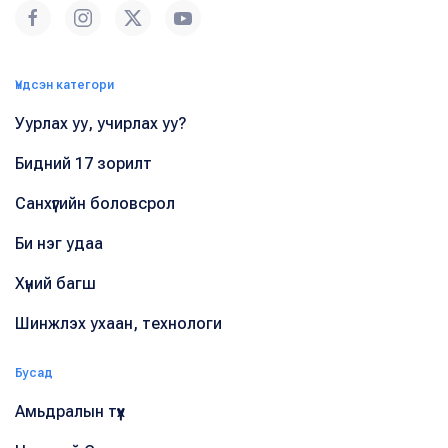
Үндсэн категори
Уурлах уу, учирлах уу?
Бидний 17 зорилт
Санхүүгийн боловсрол
Би нэг удаа
Хүний багш
Шинжлэх ухаан, технологи
Бусад
Амьдралын түүх