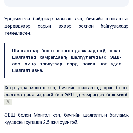
Урьдчилсан байдлаар монгол хэл, бичгийн шалгалтыг
дөрөвдүгээр сарын эхээр зохион байгуулахаар
төлөвлөсөн.
Шалгалтаар босго оноогоо давж чадаагүй, эсвэл
шалгалтад хамрагдаагүй шалгуулагчдаас ЭЕШ-
аас өмнө тавдугаар сард дахин нэг удаа
шалгалт авна.
Хоёр удаа монгол хэл, бичгийн шалгалтад орж, босго
оноогоо давж чадаагүй бол ЭЕШ-д хамрагдах боломжгүй.
ЭЕШ болон Монгол хэл, бичгийн шалгалтын батламж
хуудасны хугацаа 2.5 жил хүчинтэй.