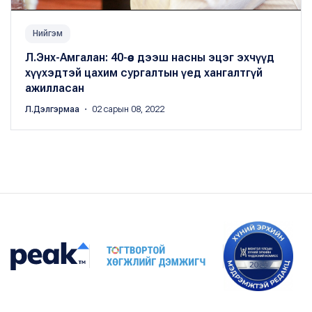
Нийгэм
Л.Энх-Амгалан: 40-өөс дээш насны эцэг эхчүүд
хүүхэдтэй цахим сургалтын үед хангалтгүй
ажилласан
Л.Дэлгэрмаа
・ 02 сарын 08, 2022