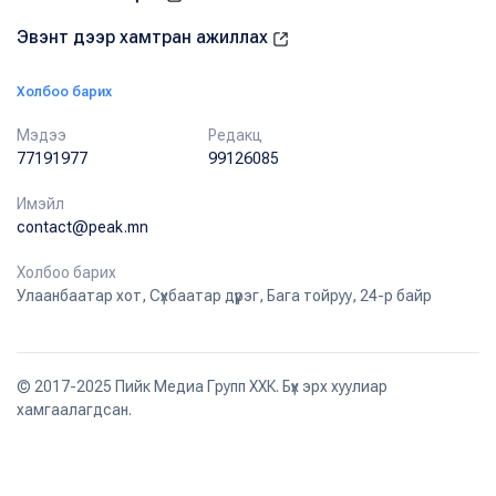
Эвэнт дээр хамтран ажиллах
Холбоо барих
Мэдээ
Редакц
77191977
99126085
Имэйл
contact@peak.mn
Холбоо барих
Улаанбаатар хот, Сүхбаатар дүүрэг, Бага тойруу, 24-р байр
© 2017-2025 Пийк Медиа Групп ХХК. Бүх эрх хуулиар
хамгаалагдсан.