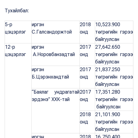
Тухайлбал:
5-р
иргэн
2018
10,523.900
цэцэрлэг
С.Галсандоржтой
онд
төгрөгийн гэрээ
байгуулсан
12-р
иргэн
2017
27,642.650
цэцэрлэг
А.Норовбанзадтай
онд
төгрөгийн гэрээ
байгуулсан
иргэн
2017
21,837.250
Б.Цэрэнхандтай
онд
төгрөгийн гэрээ
байгуулсан
“Баялаг ундрагатай
2017
17,351.280
эрдэнэ” ХХК-тай
онд
төгрөгийн гэрээ
байгуулсан
2018
21,101.900
онд
төгрөгийн гэрээ
байгуулсан
иргэн
2018
16,750.400