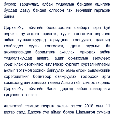
бусаар зарцуулах, албан тушаалын байдлаа ашиглан
бусдад давуу байдал олгосон гэх зөрчлийг гаргасан
байна.
Дархан-Уул аймгийн боловсролын салбарт гарч буй
зөрчил, дутагдлыг арилгах, хууль тогтоомж зөрчсөн
албан тушаалтнуудад хариуцлага тооцуулах, цаашид
холбогдох хууль тогтоомж, дүрэм журмыг үйл
ажиллагаандаа баримтлан ажиллах, удирдах албан
тушаалтнуудад авлига, ашиг сонирхлын зөрчлөөс
урьдчилан сэргийлэх чиглэлээр сургалт сурталчилгааны
ажлыг тогтмол зохион байгуулах өмнө өгсөн зөвлөмжийн
хэрэгжилтийг бодитоор сайжруулах тодорхой арга
хэмжээнүүд авч ажиллах талаар Авлигатай тэмцэх газраас
Дархан-Уул аймгийн Засаг даргад албан шаардлага
хүргүүлэхээр тогтов.
Авлигатай тэмцэх газрын ажлын хэсэг 2018 оны 11
дүгээр сард Дархан-Уул аймаг болон Шарынгол суманд