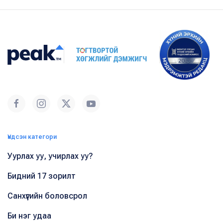
Үндсэн категори
Уурлах уу, учирлах уу?
Бидний 17 зорилт
Санхүүгийн боловсрол
Би нэг удаа