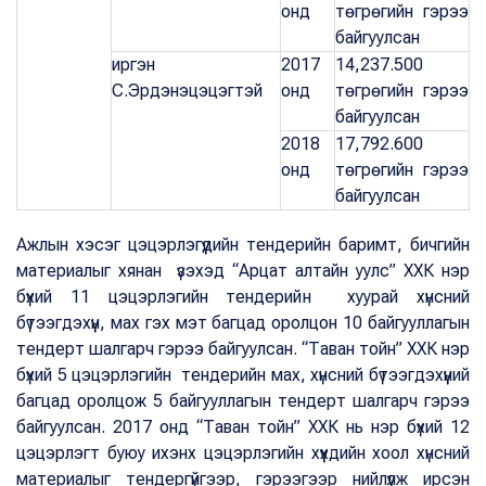
онд
төгрөгийн гэрээ
байгуулсан
иргэн
2017
14,237.500
С.Эрдэнэцэцэгтэй
онд
төгрөгийн гэрээ
байгуулсан
2018
17,792.600
онд
төгрөгийн гэрээ
байгуулсан
Ажлын хэсэг цэцэрлэгүүдийн тендерийн баримт, бичгийн
материалыг хянан үзэхэд “Арцат алтайн уулс” ХХК нэр
бүхий 11 цэцэрлэгийн тендерийн хуурай хүнсний
бүтээгдэхүүн, мах гэх мэт багцад оролцон 10 байгууллагын
тендерт шалгарч гэрээ байгуулсан. “Таван тойн” ХХК нэр
бүхий 5 цэцэрлэгийн тендерийн мах, хүнсний бүтээгдэхүүний
багцад оролцож 5 байгууллагын тендерт шалгарч гэрээ
байгуулсан. 2017 онд “Таван тойн” ХХК нь нэр бүхий 12
цэцэрлэгт буюу ихэнх цэцэрлэгийн хүүхдийн хоол хүнсний
материалыг тендергүйгээр, гэрээгээр нийлүүлж ирсэн