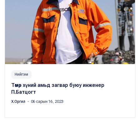
Нийгэм
Төмөр хүний амьд загвар буюу инженер
П.Батцогт
Х.Оргил
・ 06 сарын 16, 2023