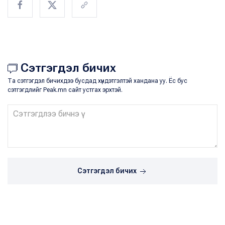
Сэтгэгдэл бичих
Та сэтгэгдэл бичихдээ бусдад хүндэтгэлтэй хандана уу. Ёс бус
сэтгэгдлийг Peak.mn сайт устгах эрхтэй.
Сэтгэгдэл бичих