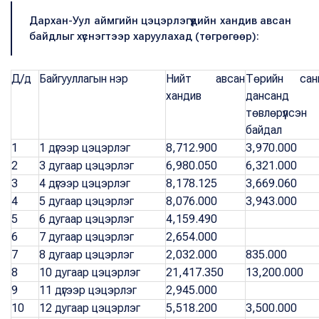
Дархан-Уул аймгийн цэцэрлэгүүдийн хандив авсан
байдлыг хүснэгтээр харуулахад (төгрөгөөр):
Д/д
Байгууллагын нэр
Нийт авсан
Төрийн санг
хандив
дансанд
төвлөрүүлсэн
байдал
1
1 дүгээр цэцэрлэг
8,712.900
3,970.000
2
3 дугаар цэцэрлэг
6,980.050
6,321.000
3
4 дүгээр цэцэрлэг
8,178.125
3,669.060
4
5 дугаар цэцэрлэг
8,076.000
3,943.000
5
6 дугаар цэцэрлэг
4,159.490
6
7 дугаар цэцэрлэг
2,654.000
7
8 дугаар цэцэрлэг
2,032.000
835.000
8
10 дугаар цэцэрлэг
21,417.350
13,200.000
9
11 дүгээр цэцэрлэг
2,945.000
10
12 дугаар цэцэрлэг
5,518.200
3,500.000