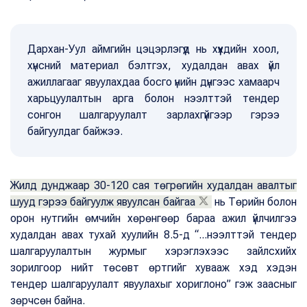
Дархан-Уул аймгийн цэцэрлэгүүд нь хүүхдийн хоол,
хүнсний материал бэлтгэх, худалдан авах үйл
ажиллагааг явуулахдаа босго үнийн дүнгээс хамаарч
харьцуулалтын арга болон нээлттэй тендер
сонгон шалгаруулалт зарлахгүйгээр гэрээ
байгуулдаг байжээ.
Жилд дунджаар 30-120 сая төгрөгийн худалдан авалтыг
шууд гэрээ байгуулж явуулсан байгаа
нь Төрийн болон
орон нутгийн өмчийн хөрөнгөөр бараа ажил үйлчилгээ
худалдан авах тухай хуулийн 8.5-д “...нээлттэй тендер
шалгаруулалтын журмыг хэрэглэхээс зайлсхийх
зорилгоор нийт төсөвт өртгийг хувааж хэд хэдэн
тендер шалгаруулалт явуулахыг хориглоно” гэж заасныг
зөрчсөн байна.