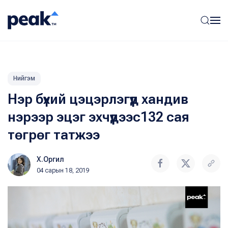
Нийгэм
Нэр бүхий цэцэрлэгүүд хандив
нэрээр эцэг эхчүүдээс132 сая
төгрөг татжээ
Х.Оргил
04 сарын 18, 2019