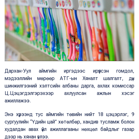
Дархан-Уул аймгийн иргэдээс ирүүлсэн гомдол,
мэдээллийн мөрөөр АТГ-ын Хяналт шалгалт, дүн
шинжилгээний хэлтсийн албаны дарга, ахлах комиссар
Ц.Цэцэгдэлгэрэхээр ахлуулсан ажлын хэсэг
ажиллажээ.
Энэ хүрээнд тус аймгийн төвийн нийт 18 цэцэрлэг, 9
сургуулийн “Үдийн цай” хөтөлбөр, хандив тусламж болон
худалдан авах үйл ажиллагааны нөхцөл байдлыг газар
дээр нь хянан үзлээ.