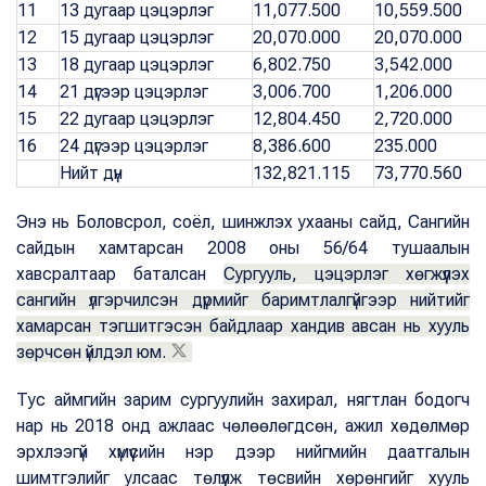
11
13 дугаар цэцэрлэг
11,077.500
10,559.500
12
15 дугаар цэцэрлэг
20,070.000
20,070.000
13
18 дугаар цэцэрлэг
6,802.750
3,542.000
14
21 дүгээр цэцэрлэг
3,006.700
1,206.000
15
22 дугаар цэцэрлэг
12,804.450
2,720.000
16
24 дүгээр цэцэрлэг
8,386.600
235.000
Нийт дүн
132,821.115
73,770.560
Энэ нь Боловсрол, соёл, шинжлэх ухааны сайд, Сангийн
сайдын хамтарсан 2008 оны 56/64 тушаалын
хавсралтаар баталсан
Сургууль, цэцэрлэг хөгжүүлэх
сангийн үлгэрчилсэн дүрмийг баримтлалгүйгээр нийтийг
хамарсан тэгшитгэсэн байдлаар хандив авсан нь хууль
зөрчсөн үйлдэл юм.
Тус аймгийн зарим сургуулийн захирал, нягтлан бодогч
нар нь 2018 онд ажлаас чөлөөлөгдсөн, ажил хөдөлмөр
эрхлээгүй хүмүүсийн нэр дээр нийгмийн даатгалын
шимтгэлийг улсаас төлүүлж төсвийн хөрөнгийг хууль