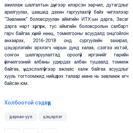
ажиллаж шалгалтын дүнгээр илэрсэн зөрчил, дутагдлыг
арилгуулах, цаашид дахин гаргуулахгүй байх чиглэлээр
“Зөвлөмж” боловсруулан аймгийн ИТХ-ын дарга, Засаг
дарга нарт хүргүүлж, тус аймгийн боловсролын салбарт
гарч байгаа хүний нөөц, томилгооны асуудалд онцгойлон
анхаарах, 2016-2018 онд сургуулийн захирал,
цэцэрлэгийн эрхлэгч нарын дунд халаа, сэлгээ ихтэй,
сонгон шалгаруулалтад ороогүй иргэнийг төрийн
үйлчилгээний албаны удирдах албан тушаалд томилж
байгаа, үндэслэлгүйгээр ажлаас халж байгаа асуудлыг
хууль тогтоомжид нийцүүлэх талаар өмнө нь зөвлөмж өгч
байсан юм.
Холбоотой сэдвүүд
дархан-уул
цэцэрлэг