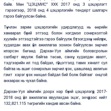
байв. Мөн “ЦЭЦМИС” ХХК 2017 онд 3 цэцэрлэгт
гэрээгээр, 2018 онд 4 цэцэрлэгийн тендерт шалгарч
гэрээ байгуулсан байна.
Түүнчлэн зарим цэцэрлэгийн удирдлагууд нь өөрийн
хамаарал бүхий этгээд болон нэгдмэл сонирхолтой
хуулийн этгээдтэйгээ гэрээ байгуулж бүтээгдэхүүн нийлүүлж,
худалдан авах үйл ажиллагаа зохион байгуулсан зөрчил
илэрсэн бөгөөд Дархан-Уул аймгийн боловсролын
салбарт явуулж байгаа төсөв, санхүү, худалдан авалт,
тэдгээрийн ил тод байдал, гүйцэтгэлд тавих хяналт сул
байгаа нь ашиг сонирхлын зөрчил үүсэх, цаашлаад авлигын
гэмт хэрэг үүсэх нөхцөл байдал бий болж байгааг онцгой
анхаарах нь чухал байна.
Дархан-Уул аймгийн доорх нэр бүхий цэцэрлэгүүд 2017-
2018 онд үйл ажиллагаа явуулахдаа эцэг, эхчүүдээс нийт
132,821.115 төгрөгийн хандив авсан байна.