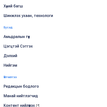
Хүний багш
Шинжлэх ухаан, технологи
Бусад
Амьдралын түүх
Цэгцтэй Сэтгэх
Дэлхий
Нийгэм
Үйлчилгээ
Редакцын бодлого
Манай нийтлэгчид
Контент нийлүүлэх