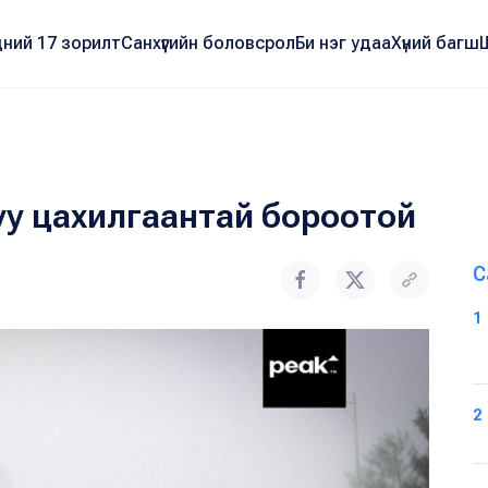
ний 17 зорилт
Санхүүгийн боловсрол
Би нэг удаа
Хүний багш
уу цахилгаантай бороотой
С
1
2