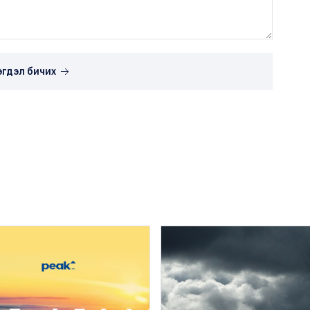
эгдэл бичих