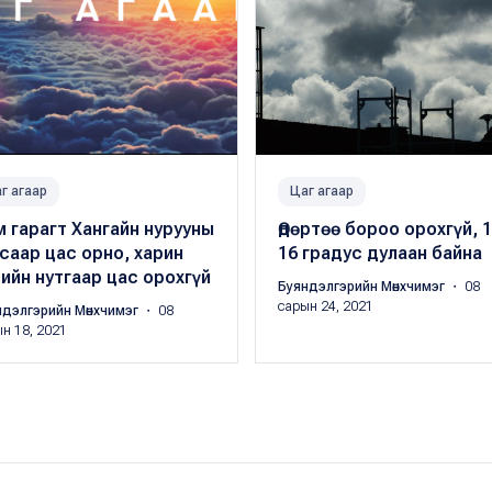
г агаар
Цаг агаар
 гарагт Хангайн нурууны
Өдөртөө бороо орохгүй, 1
саар цас орно, харин
16 градус дулаан байна
ийн нутгаар цас орохгүй
Буяндэлгэрийн Мөнхчимэг
・ 08
сарын 24, 2021
ндэлгэрийн Мөнхчимэг
・ 08
н 18, 2021