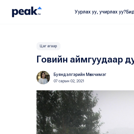
Уурлах уу, учирлах уу?
Бид
Цаг агаар
Говийн аймгуудаар д
Буяндэлгэрийн Мөнхчимэг
07 сарын 02, 2021