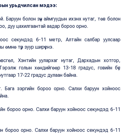
аарын урьдчилсан мэдээ:
й. Баруун болон зүүн аймгуудын ихэнх нутаг, төв болон
оо, дуу цахилгаантай аадар бороо орно.
ноос секундэд 6-11 метр, Алтайн салбар уулсаар
 өмнө түр зуур ширүүснэ.
өвсгөл, Хэнтийн уулархаг нутаг, Дархадын хотгор,
Тэрэлж голын хөндийгөөр 13-18 градус, говийн бүс
нутгаар 17-22 градус дулаан байна.
эг. Бага зэргийн бороо орно. Салхи баруун хойноос
йна.
ийн бороо орно. Салхи баруун хойноос секундэд 6-11
ийн бороо орно. Салхи баруун хойноос секундэд 6-11