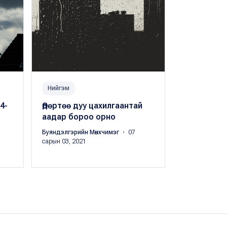
Нийгэм
Цаг агаар
4-
Өдөртөө дуу цахилгаантай
Өдөртөө 24
аадар бороо орно
байна
Буяндэлгэрийн Мөнхчимэг
・ 07
Буяндэлгэрий
сарын 03, 2021
сарын 05, 202