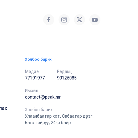
Холбоо барих
Мэдээ
Редакц
77191977
99126085
Имэйл
contact@peak.mn
лах
Холбоо барих
Улаанбаатар хот, Сүхбаатар дүүрэг,
Бага тойруу, 24-р байр