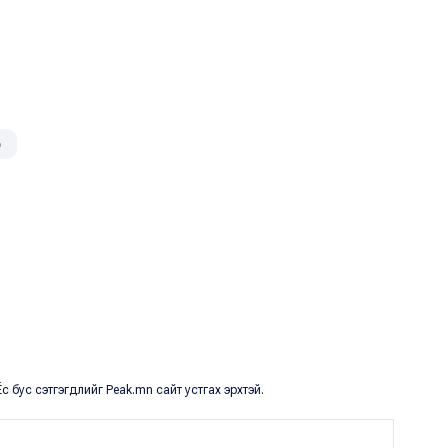
э
с бус сэтгэгдлийг Peak.mn сайт устгах эрхтэй.