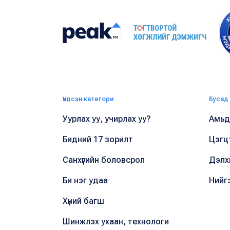
Үндсэн категори
Бусад
Уурлах уу, учирлах уу?
Амьдр
Бидний 17 зорилт
Цэгц
Санхүүгийн боловсрол
Дэлх
Би нэг удаа
Нийг
Хүний багш
Шинжлэх ухаан, технологи