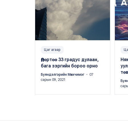
Цаг агаар
Ца
Өдөртөө 33 градус дулаан,
Ням
бага зэргийн бороо орно
уул
төв
Буяндэлгэрийн Мөнхчимэг
・ 07
сарын 09, 2021
Буя
сары