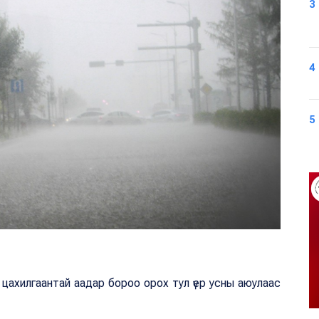
3
4
5
 цахилгаантай аадар бороо орох тул үер усны аюулаас