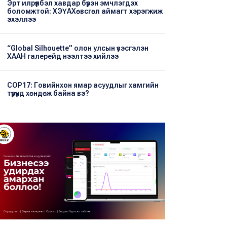
Эрт илрүүлбэл хавдар бүрэн эмчлэгдэх
боломжтой: ХЭҮА​Хөвсгөл аймагт хэрэгжиж
эхэллээ
“Global Silhouette” олон улсын үзэсгэлэн
ХААН галерейд нээлтээ хийлээ
COP17: Говийнхон ямар асуудлыг хамгийн
түрүүнд хөндөж байна вэ?