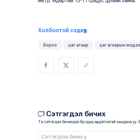
метр. Өдөртөө 15-17 градус дулаан байна.
Холбоотой сэдвүүд
бороо
цаг агаар
цаг агаарын мэдэ
Сэтгэгдэл бичих
Та сэтгэгдэл бичихдээ бусдад хүндэтгэлтэй хандана уу. Ё