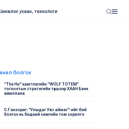
Шинжлэх ухаан, технологи
анал болгох
“The Hu" хамтлагийн “WOLF TOTEM”
тоглолтын стратегийн түншээр ХААН Банк
ажиллана
С.Ганзориг: "Уншдаг Увс аймаг"-ийг бий
болгох нь бидний хамгийн том зорилго