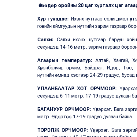
Өнөөдөр оройны 20 цаг хүртэлх цаг аг
Хур тунадас:
Ихэнх нутгаар солигдмол үүлтэ
говийн аймгуудын нутгийн зарим газраар бор
Салхи:
Салхи ихэнх нутгаар баруун хой
секундэд 14-16 метр, зарим газраар борооны
Агаарын температур:
Алтай, Хангай, Х
Хүрэнбэлчир орчим, Байдраг, Идэр, Тэс, 
нутгийн өмнөд хэсгээр 24-29 градус, бусад 
УЛААНБААТАР ХОТ ОРЧМООР:
Үүлэрх
секундэд 6-11 метр. 17-19 градус дулаан ба
БАГАНУУР ОРЧМООР:
Үүлэрхэг. Бага зэрг
метр. Өдөртөө 17-19 градус дулаан байна.
ТЭРЭЛЖ ОРЧМООР:
Үүлэрхэг. Бага зэрг