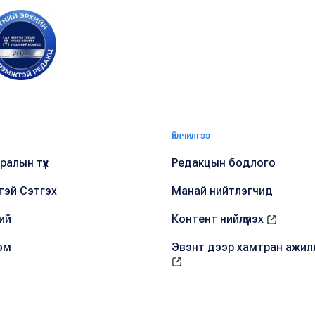
Үйлчилгээ
алын түүх
Редакцын бодлого
тэй Сэтгэх
Манай нийтлэгчид
ий
Контент нийлүүлэх
эм
Эвэнт дээр хамтран ажил