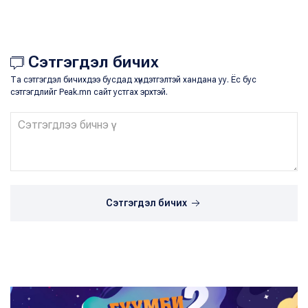
Сэтгэгдэл бичих
Та сэтгэгдэл бичихдээ бусдад хүндэтгэлтэй хандана уу. Ёс бус
сэтгэгдлийг Peak.mn сайт устгах эрхтэй.
Сэтгэгдэл бичих