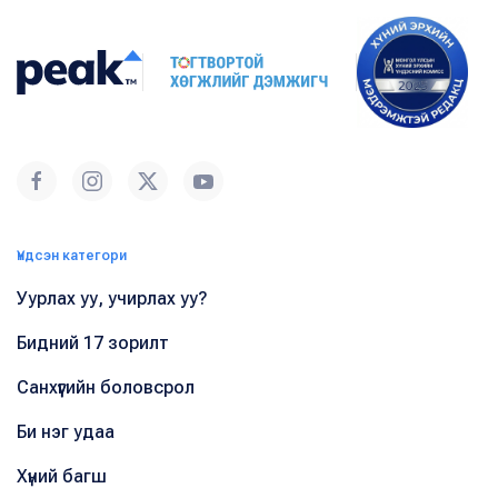
Үндсэн категори
Уурлах уу, учирлах уу?
Бидний 17 зорилт
Санхүүгийн боловсрол
Би нэг удаа
Хүний багш