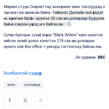
Марвел студи Скарлеттад энэхүү киног кино театруудад л
гаргана гэж амласан байна.
Тиймээс Диснейн энэ үйлдэл
нь жүжигчин бүсгүйн орлогыг 50 сая ам.доллараар бууруулж
байна хэмээн шүүхэд өгч байгаа аж.
Супер баатрын тухай өгүүлэх "Black Widow" кино нээлтээ
хийсэн эхний долоо хоногтоо 218 сая ам.долларын
орлого олж Box office-т рекорд тогтоогоод байсан юм.
Эх сурвалж:
BBC
Холбоотой сэдвүүд
кино
холливуд