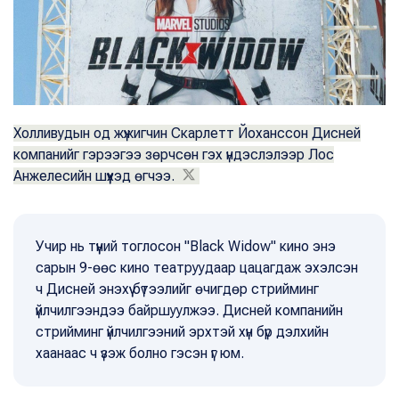
Холливудын од жүжигчин Скарлетт Йоханссон Дисней
компанийг гэрээгээ зөрчсөн гэх үндэслэлээр Лос
Анжелесийн шүүхэд өгчээ.
Учир нь түүний тоглосон "Black Widow" кино энэ
сарын 9-өөс кино театруудаар цацагдаж эхэлсэн
ч Дисней энэхүү бүтээлийг өчигдөр стрийминг
үйлчилгээндээ байршуулжээ. Дисней компанийн
стрийминг үйлчилгээний эрхтэй хүн бүр дэлхийн
хаанаас ч үзэж болно гэсэн үг юм.