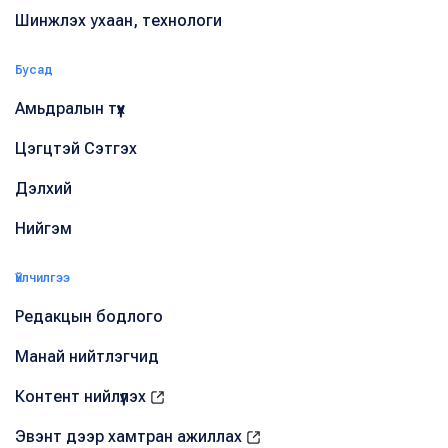
Шинжлэх ухаан, технологи
Бусад
Амьдралын түүх
Цэгцтэй Сэтгэх
Дэлхий
Нийгэм
Үйлчилгээ
Редакцын бодлого
Манай нийтлэгчид
Контент нийлүүлэх
Эвэнт дээр хамтран ажиллах