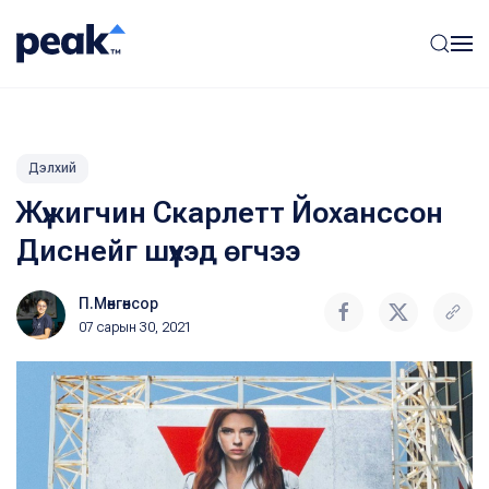
Дэлхий
Жүжигчин Скарлетт Йоханссон
Диснейг шүүхэд өгчээ
П.Мөнгөнсор
07 сарын 30, 2021