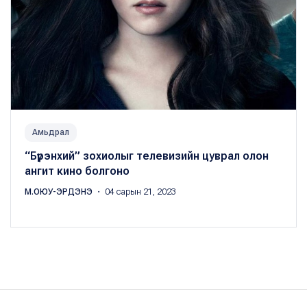
Амьдрал
“Бүрэнхий” зохиолыг телевизийн цуврал олон
ангит кино болгоно
М.ОЮУ-ЭРДЭНЭ
・ 04 сарын 21, 2023