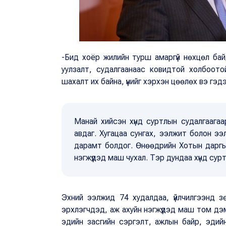
-Бид хоёр жилийн турш амаргүй нөхцөл бай
уулзалт, судалгаанаас ковидтой холбоотой
шахалт их байна, үүнийг хэрхэн цөөлөх вэ гэ
Манай хийсэн хүнд суртлын судалгаагаа
авдаг. Хугацаа сунгах, ээлжит болон ээ
дарамт болдог. Өнөөдрийн Хотын даргы
нэгжүүдэд маш чухал. Тэр дундаа хүнд сур
Эхний ээлжид 74 худалдаа, үйлчилгээнд з
эрхлэгчдэд, аж ахуйн нэгжүүдэд маш том д
эдийн засгийн сэргэлт, ажлын байр, эдийн