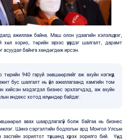
далд ажиллаж байна. Маш олон удаагийн хэлэлцүүлэг,
 хөл хорио, төрийн зүгээс үзүүлдэг шалгалт, дарамт
дэг асуудал байнга хөндөгдөж ирсэн.
р төрийн 940 гаруй зөвшөөрлийг аж ахуйн нэгжүүд
лжит бус шалгалт нь үйл ажиллагаанд хамгийн том
н хийсэн мэдэгдэл бизнес эрхлэгчдэд, аж ахуйн
тлын индекс хотод илүү өндөр байдаг.
өвшөөрөл авах шаардлагагүй болж байгаа нь бизнес
эмжлэг. Шинэ сэргэлтийн бодлогын ард Монгол Улсын
 засгийн зорилтот түвшинд хүрэх зорилго бий. Үүнд