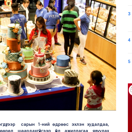
3
4
5
гдүгээр сарын 1-ний өдрөөс эхлэн худалдаа,
шөөрөл шаардахгүйгээр үйл ажиллагаа явуулах