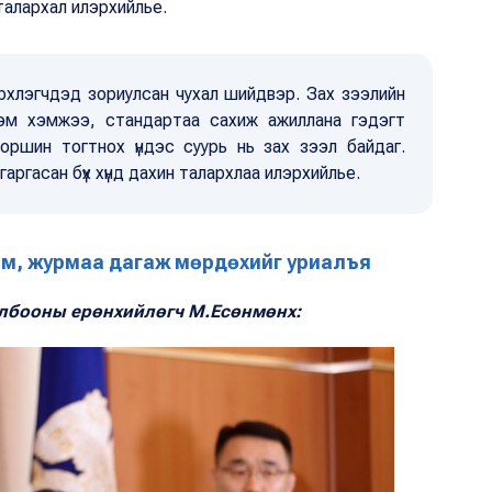
талархал илэрхийлье.
рхлэгчдэд зориулсан чухал шийдвэр. Зах зээлийн
эм хэмжээ, стандартаа сахиж ажиллана гэдэгт
оршин тогтнох үндэс суурь нь зах зээл байдаг.
гаргасан бүх хүнд дахин талархлаа илэрхийлье.
үрэм, журмаа дагаж мөрдөхийг уриалъя
олбооны ерөнхийлөгч М.Есөнмөнх: