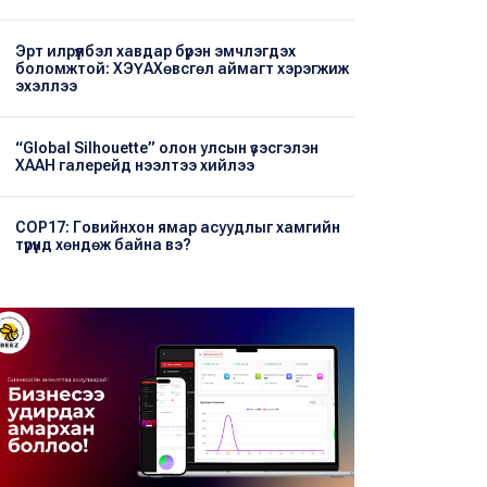
Эрт илрүүлбэл хавдар бүрэн эмчлэгдэх
боломжтой: ХЭҮА​Хөвсгөл аймагт хэрэгжиж
эхэллээ
“Global Silhouette” олон улсын үзэсгэлэн
ХААН галерейд нээлтээ хийлээ
COP17: Говийнхон ямар асуудлыг хамгийн
түрүүнд хөндөж байна вэ?