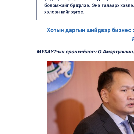
боломжийг бүрдүүллээ. Энэ талаарх хэвл
хэлсэн үгийг хүргэе.
Хотын даргын шийдвэр бизнес э
МҮХАҮТ-ын ерөнхийлөгч О.Амартүвшин