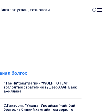
Шинжлэх ухаан, технологи
анал болгох
“The Hu" хамтлагийн “WOLF TOTEM”
тоглолтын стратегийн түншээр ХААН Банк
ажиллана
С.Ганзориг: "Уншдаг Увс аймаг"-ийг бий
болгох нь бидний хамгийн том зорилго