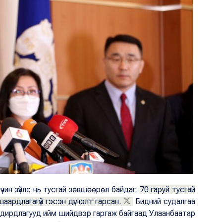
үчин зүйлс нь тусгай зөвшөөрөл байдаг.
70 гаруй тусгай
аардлагагүй гэсэн дүгнэлт гарсан.
Бидний судалгаа
 удирдлагууд ийм шийдвэр гаргаж байгаад Улаанбаатар