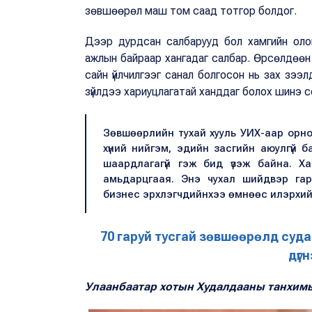
зөвшөөрөл маш том саад тотгор болдог.
Дээр дурдсан салбарууд бол хамгийн оло
ажлын байраар хангадаг салбар. Өрсөлдөөн 
сайн үйлчилгээг санал болгосон нь зах зээ
зүйлдээ хариуцлагатай ханддаг болох шинэ 
Зөвшөөрлийн тухай хууль УИХ-аар орно
хүний нийгэм, эдийн засгийн аюулгүй
шаардлагагүй гэж бид үзэж байна. 
амьдарцгаая. Энэ чухал шийдвэр гар
бизнес эрхлэгчдийнхээ өмнөөс илэрхи
70 гаруй тусгай зөвшөөрөлд суда
дүг
Улаанбаатар хотын Худалдааны танхимы