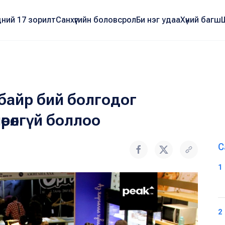
ний 17 зорилт
Санхүүгийн боловсрол
Би нэг удаа
Хүний багш
байр бий болгодог
өрөлгүй боллоо
С
1
2