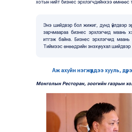
хотын нийт бизнес эрхлэгчдийнхээ өмнөөс 
Энэ шийдвэр бол жижиг, дунд үйлдвэр э
зарчмаараа бизнес эрхлэгчид маань х
итгэж байна. Бизнес эрхлэгчид маань 
Тиймээс өнөөдрийн энэхүү чухал шийдвэр 
Аж ахуйн нэгжүүддээ хууль, д
Монголын Ресторан, зоогийн газрын х