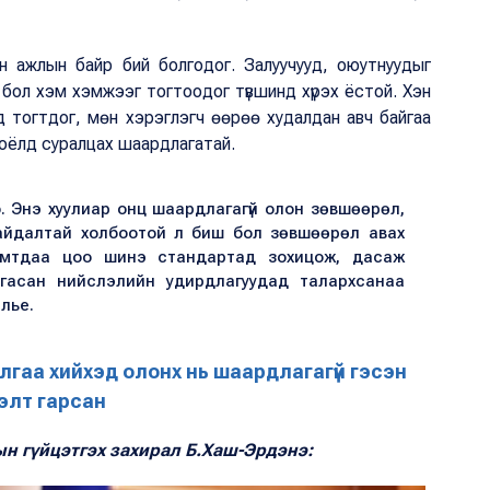
н ажлын байр бий болгодог. Залуучууд, оюутнуудыг
бол хэм хэмжээг тогтоодог түвшинд хүрэх ёстой. Хэн
лд тогтдог, мөн хэрэглэгч өөрөө худалдан авч байгаа
соёлд суралцах шаардлагатай.
. Энэ хуулиар онц шаардлагагүй олон зөвшөөрөл,
 байдалтай холбоотой л биш бол зөвшөөрөл авах
Хамтдаа цоо шинэ стандартад зохицож, дасаж
гасан нийслэлийн удирдлагуудад талархсанаа
йлье.
лгаа хийхэд олонх нь шаардлагагүй гэсэн
нэлт гарсан
н гүйцэтгэх захирал Б.Хаш-Эрдэнэ: