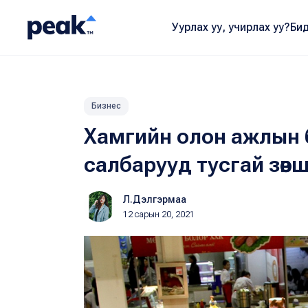
Уурлах уу, учирлах уу?
Бид
Бизнес
Хамгийн олон ажлын 
салбарууд тусгай зөвшө
Л.Дэлгэрмаа
12 сарын 20, 2021