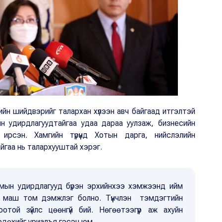
йн шийдвэрийг талархан хүлээн авч байгаад итгэлтэй
н удирдлагуудтайгаа удаа дараа уулзаж, бизнесийн
рсэн. Хамгийн түрүүнд Хотын дарга, нийслэлийн
айгаа нь талархууштай хэрэг.
умын удирдлагууд бүрэн эрхийнхээ хэмжээнд ийм
 маш том дэмжлэг болно. Түүнчлэн тэмдэгтийн
той зүйлс цөөнгүй бий. Нөгөөтээгүүр аж ахуйн
өрдөхийг уриалъя гэсэн юм.