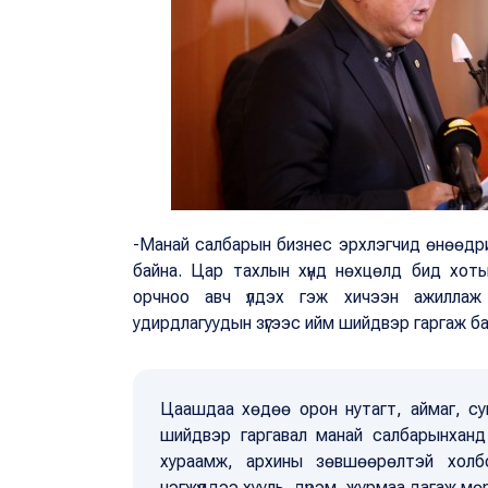
-Манай салбарын бизнес эрхлэгчид өнөөдри
байна. Цар тахлын хүнд нөхцөлд бид хоты
орчноо авч үлдэх гэж хичээн ажиллаж и
удирдлагуудын зүгээс ийм шийдвэр гаргаж б
Цаашдаа хөдөө орон нутагт, аймаг, с
шийдвэр гаргавал манай салбарынханд
хураамж, архины зөвшөөрөлтэй холбоо
нэгжүүддээ хууль, дүрэм, журмаа дагаж м