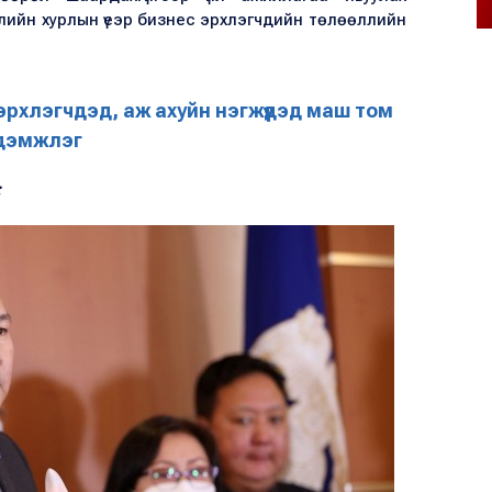
элийн хурлын үеэр бизнес эрхлэгчдийн төлөөллийн
рхлэгчдэд, аж ахуйн нэгжүүдэд маш том
дэмжлэг
: