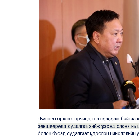
-Бизнес эрхлэх орчинд гол нөлөөлж байгаа х
зөвшөөрөлд судалгаа хийж үзэхэд олонх нь ш
болон бусад судалгааг үндэслэн нийслэлийн