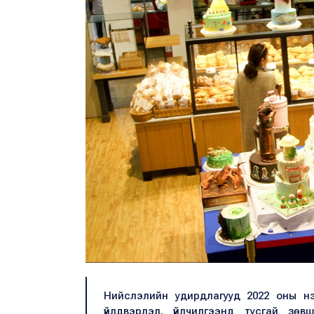
Нийслэлийн удирдлагууд 2022 оны нэ
үйлдвэрлэл, үйлчилгээнд тусгай зөв