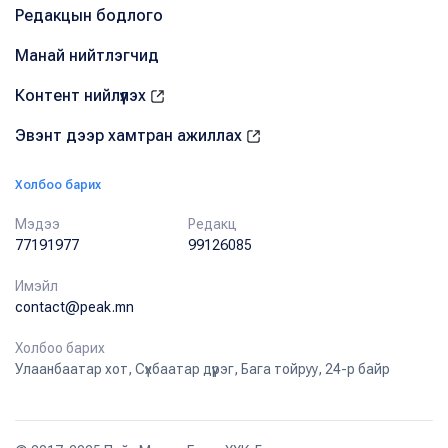
Редакцын бодлого
Манай нийтлэгчид
Контент нийлүүлэх
Эвэнт дээр хамтран ажиллах
Холбоо барих
Мэдээ
Редакц
77191977
99126085
Имэйл
contact@peak.mn
Холбоо барих
Улаанбаатар хот, Сүхбаатар дүүрэг, Бага тойруу, 24-р байр