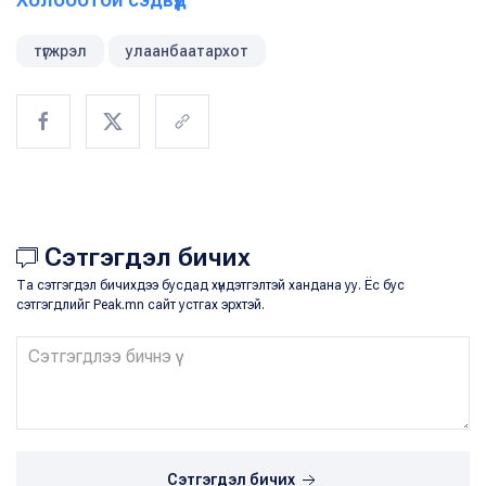
түгжрэл
улаанбаатархот
Сэтгэгдэл бичих
Та сэтгэгдэл бичихдээ бусдад хүндэтгэлтэй хандана уу. Ёс бус
сэтгэгдлийг Peak.mn сайт устгах эрхтэй.
Сэтгэгдэл бичих