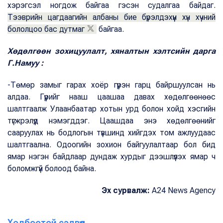
хэрэгсэл ногдож байгаа гэсэн судалгаа байдаг.
Тээврийн цагдаагийн албаны бие бүрэлдэхүүн хүн хүчний
бололцоо бас дутмаг
байгаа.
Хөдөлгөөн зохицуулалт, хяналтын хэлтсийн дарга
Г.Намуу :
-Төмөр замыг гарах хоёр гүүрэн гарц байршуулсан нь
алдаа. Гүүрийг нааш цаашаа давах хөдөлгөөнөөс
шалтгаалж Улаанбаатар хотын урд болон хойд хэсгийн
түгжрэлүүд нэмэгддэг. Цаашдаа энэ хөдөлгөөнийг
сааруулах нь бодлогын түвшинд хийгдэх том ажлуудаас
шалтгаална. Одоогийн зохион байгуулалтаар бол бид
ямар нэгэн байдлаар дундаж хурдыг дээшлүүлэх ямар ч
боломжгүй болоод байна.
Эх сурвалж:
A24 News Agency
Холбоотой сэдвүүд