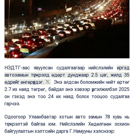
НЗДТГ-аас явуулсан судалгаагаар нийслэлийн
иргэд
автозамын түгжрэлд өдөрт дунджаар 2.5 цаг, жилд 35
өдрийг өнгөрүүлдэг.
Энэ алдсан боломжийн нийт өртөг
2.7 их наяд төгрөг, байдал энэ хэвээр үргэлжилбэл 2025
он гэхэд энэ тоо 24 их наяд болох тооцоо судалгаа
гарчээ.
Одоогоор Улаанбаатар хотын авто замын 78 хувь нь
түгжрэлтэй байгаа юм. Нийслэлийн Хөдөлгөөн зохион
байгуулалтын хэлтсийн дарга Г.Намууны хэлснээр: