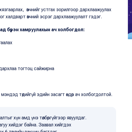
г хязгаарлах, өвчнийг устгах зорилгоор дархлаажуулах
г халдварт өвчний эсрэг дархлаажуулалт гэдэг.
ад бүрэн хамруулахын ач холбогдол:
гаалах
дархлаа тогтоц сайжирна
 мэндэд төдийгүй эдийн засагт өндөр ач холбогдолтой.
тыг хүн амд үнэ төлбөргүйгээр явуулдаг.
уу хийдэг байна. Заавал хийгдэх
эх 6 төрлийн вакцин багтдаг.