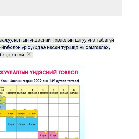
ажуулалтын үндэсний товлолын дагуу үнэ төлбөргүй
рийгөө болон үр хүүхдээ насан туршид нь хамгаалах,
лбогдолтой.