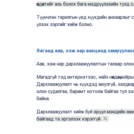
өвдөлтийг аль болох бага мэдрүүлэхийн тулд сат
Түүнчлэн тарилгын үед хүүхдийн анхаарлыг сарн
үлээх зэргийг хийж болно.
Яагаад аав, ээж нар вакцинд хамруула
Аав, ээж нар дархлаажуулалтын талаар олон
Магадгүй тэд интернэтээс, найз нөхдөөсөө, ой
Дархлаажуулалт нь хүүхдэд аюулгүй, халдварт
олон судалгаа, баримт нотолж байгаа тул ээ
байна.
Дархлаажуулалт хийж буй
эрүүл мэндийн ажи
байгаад та эргэлзэх хэрэггүй.