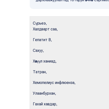
Сүрьеэ,
Халдварт саа,
Гепатит В,
Сахуу,
Хөхүүл ханиад,
Татран,
Хемопелиус инфлюенза,
Улаанбурхан,
Гахай хавдар,