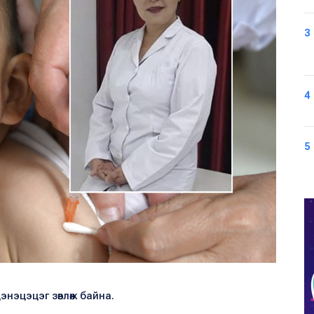
3
4
5
энэцэцэг зөвлөж байна.