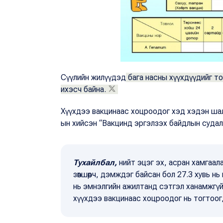
Сүүлийн жилүүдэд
бага насны хүүхдүүдийг то
ихэсч байна.
Хүүхдээ вакцинаас хоцроодог хэд хэдэн ша
ын хийсэн “Вакцинд эргэлзэх байдлын судал
Тухайлбал,
нийт эцэг эх, асран хамгаал
зөвшөөрч, дэмждэг байсан бол 27.3 хувь н
нь эмнэлгийн ажилтанд сэтгэл ханамжгүй
хүүхдээ вакцинаас хоцроодог нь тогтоо