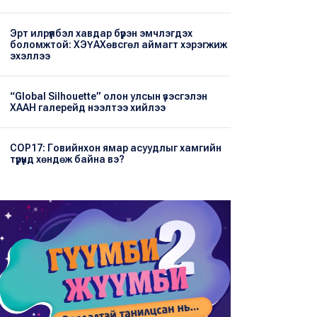
Эрт илрүүлбэл хавдар бүрэн эмчлэгдэх
боломжтой: ХЭҮА​Хөвсгөл аймагт хэрэгжиж
эхэллээ
“Global Silhouette” олон улсын үзэсгэлэн
ХААН галерейд нээлтээ хийлээ
COP17: Говийнхон ямар асуудлыг хамгийн
түрүүнд хөндөж байна вэ?