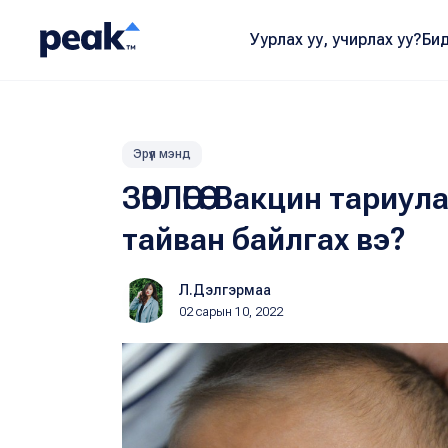
Уурлах уу, учирлах уу?
Бид
Эрүүл мэнд
ЗӨВЛӨГӨӨ: Вакцин тариу
тайван байлгах вэ?
Л.Дэлгэрмаа
02 сарын 10, 2022