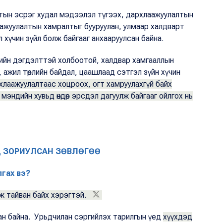
лтын эсрэг худал мэдээлэл түгээх, дархлаажуулалтын
аажуулалтын хамралтыг бууруулан, улмаар халдварт
л хүчин зүйл болж байгааг анхааруулсан байна.
-ийн дэгдэлттэй холбоотой, халдвар хамгааллын
, ажил төрлийн байдал, цаашлаад сэтгэл зүйн хүчин
хлаажуулалтаас хоцроох, огт хамруулахгүй байх
үл мэндийн хувьд өндөр эрсдэл дагуулж байгааг ойлгох нь
Д ЗОРИУЛСАН ЗӨВЛӨГӨӨ
лгах вэ?
галж тайван байх хэрэгтэй.
ван байна. Урьдчилан сэргийлэх тарилгын үед
хүүхдэд