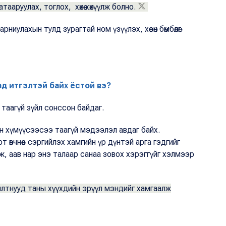
ааруулах, тоглох, хөхөө хөхүүлж болно.
иулахын тулд зурагтай ном үзүүлэх, хөөсөн бөмбөлөг
хад итгэлтэй
байх ёстой вэ?
 таагүй зүйл сонссон байдаг.
рын хүмүүсээсээ таагүй мэдээлэл авдаг байх.
 өвчнөөс сэргийлэх хамгийн үр дүнтэй арга гэдгийг
ж, аав нар энэ талаар санаа зовох хэрэггүйг хэлмээр
лтнууд таны хүүхдийн эрүүл мэндийг хамгаалж