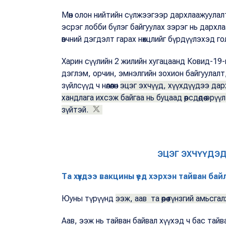
Мөн олон нийтийн сүлжээгээр дархлаажуула
эсрэг лобби бүлэг байгуулах зэрэг нь дархл
өвчний дэгдэлт гарах нөхцлийг бүрдүүлэхэд го
Харин сүүлийн 2 жилийн хугацаанд Ковид-19
дэглэм, орчин, эмнэлгийн зохион байгуулалт
зүйлсүүд ч нөлөөлөн
эцэг эхчүүд, хүүхдүүдээ дар
хандлага ихсэж байгаа нь буцаад өөрсдөдөө эрү
зүйтэй.
ЭЦЭГ ЭХЧҮҮДЭ
Та хүүхдээ вакцины үед хэрхэн тайван бай
Юуны түрүүнд
ээж, аав та өөрөө гүнзгий амьс
Аав, ээж нь тайван байвал хүүхэд ч бас тай