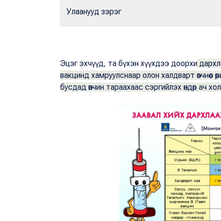
Улаанууд зэрэг
Эцэг эхчүүд, та бүхэн хүүхдээ доорхи
дархла
вакцинд хамруулснаар олон халдварт өвчнөөс өө
бусдад өвчин тараахаас сэргийлэх өндөр ач хо