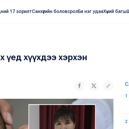
ний 17 зорилт
Санхүүгийн боловсрол
Би нэг удаа
Хүний багш
лах үед хүүхдээ хэрхэн
С
1
2