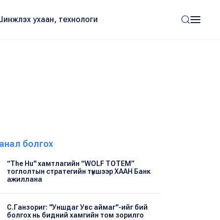
Шинжлэх ухаан, технологи
анал болгох
“The Hu" хамтлагийн “WOLF TOTEM”
тоглолтын стратегийн түншээр ХААН Банк
ажиллана
С.Ганзориг: "Уншдаг Увс аймаг"-ийг бий
болгох нь бидний хамгийн том зорилго