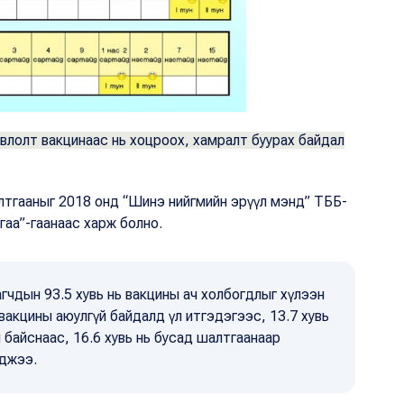
влолт вакцинаас нь хоцроох, хамралт буурах байдал
лтгааныг 2018 онд “Шинэ нийгмийн эрүүл мэнд” ТББ-
гаа”-гаанаас харж болно.
агчдын 93.5 хувь нь вакцины ач холбогдлыг хүлээн
ь вакцины аюулгүй байдалд үл итгэдэгээс, 13.7 хувь
 байснаас, 16.6 хувь нь бусад шалтгаанаар
гджээ.