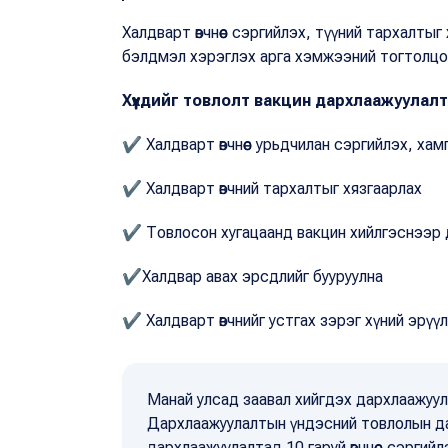
Халдварт өвчнөөс сэргийлэх, түүний тархалты
бэлдмэл хэрэглэх арга хэмжээний тогтолцоо
Хүүхдийг товлолт вакцин дархлаажуулалт
✔
Халдварт өвчнөөс урьдчилан сэргийлэх, хам
✔
Халдварт өвчний тархалтыг хязгаарлах
✔
Товлосон хугацаанд вакцин хийлгэснээр 
✔
Халдвар авах эрсдлийг бууруулна
✔
Халдварт өвчнийг устгах зэрэг хүний эрүүл
Манай улсад заавал хийгдэх дархлаажуулал
Дархлаажуулалтын үндэсний товлолын даг
дархлаажуулалтад 10 гаруй өвчнөөс сэргийл