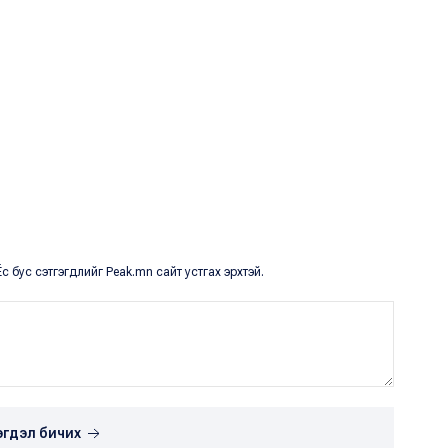
с бус сэтгэгдлийг Peak.mn сайт устгах эрхтэй.
эгдэл бичих