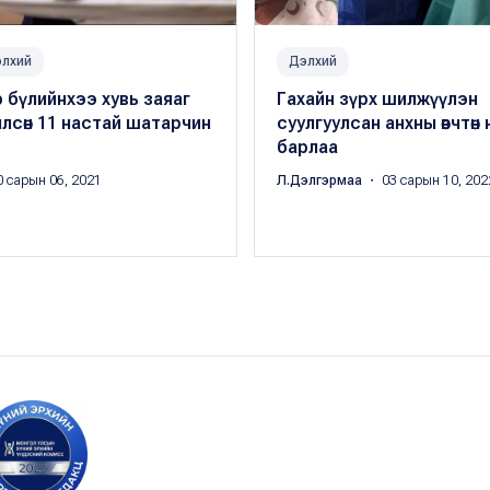
лхий
Дэлхий
 бүлийнхээ хувь заяаг
Гахайн зүрх шилжүүлэн
чилсөн 11 настай шатарчин
суулгуулсан анхны өвчтөн 
барлаа
 сарын 06, 2021
Л.Дэлгэрмаа
・ 03 сарын 10, 202