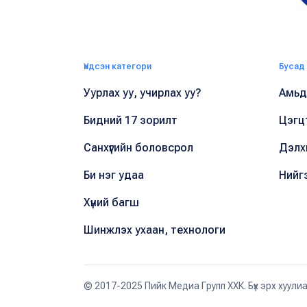
Үндсэн категори
Бусад
Уурлах уу, учирлах уу?
Амьдр
Бидний 17 зорилт
Цэгц
Санхүүгийн боловсрол
Дэлх
Би нэг удаа
Нийг
Хүний багш
Шинжлэх ухаан, технологи
© 2017-2025 Пийк Медиа Групп ХХК. Бүх эрх хуули