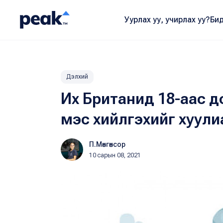
Уурлах уу, учирлах уу?
Бид
Дэлхий
Их Британид 18-аас д
мэс хийлгэхийг хуули
П.Мөнгөнсор
10 сарын 08, 2021