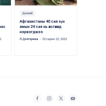
Дэлхий
Дэлхий
Афганистаны 40 сая хүн
Шатсан хөл
нас
амын 24 сая нь өлсгөлөнд
Porsche", 
нэрвэгджээ
"Volkswage
4000 авто
2
Л.Дэлгэрмаа
・ 02 сарын 22, 2022
Л.Дэлгэрмаа