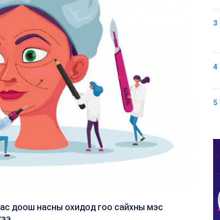
3
4
5
аас доош насны охидод гоо сайхны мэс
ээ.