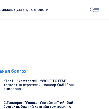
Шинжлэх ухаан, технологи
анал болгох
“The Hu" хамтлагийн “WOLF TOTEM”
тоглолтын стратегийн түншээр ХААН Банк
ажиллана
С.Ганзориг: "Уншдаг Увс аймаг"-ийг бий
болгох нь бидний хамгийн том зорилго