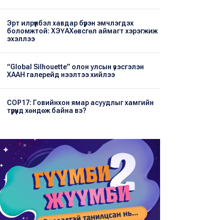
Эрт илрүүлбэл хавдар бүрэн эмчлэгдэх
боломжтой: ХЭҮА​Хөвсгөл аймагт хэрэгжиж
эхэллээ
“Global Silhouette” олон улсын үзэсгэлэн
ХААН галерейд нээлтээ хийлээ
COP17: Говийнхон ямар асуудлыг хамгийн
түрүүнд хөндөж байна вэ?