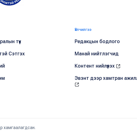
Үйлчилгээ
алын түүх
Редакцын бодлого
тэй Сэтгэх
Манай нийтлэгчид
ий
Контент нийлүүлэх
эм
Эвэнт дээр хамтран ажил
ар хамгаалагдсан.