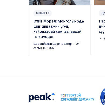
Миний 17
Дэ
Стив Морэл: Монголын хөдөө
Гэр
шиг диваажин үгүй,
өөр
хайрлаасай хамгаалаасай
хүү
гэж хүсдэг
・ 10
Цэдэнбалын Цэрэндолгор
・ 07
сарын 10, 2026