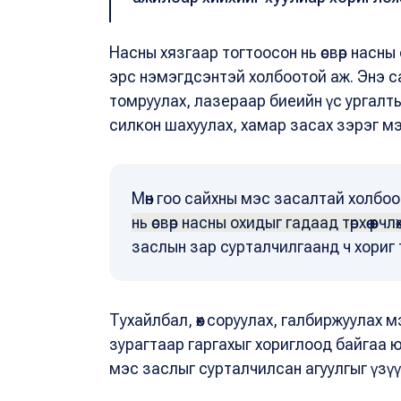
Насны хязгаар тогтоосон нь өсвөр насны
эрс нэмэгдсэнтэй холбоотой аж. Энэ са
томруулах, лазераар биеийн үс ургалты
силкон шахуулах, хамар засах зэрэг м
Мөн гоо сайхны мэс засалтай холбо
нь өсвөр насны охидыг гадаад төрхөө өөрчлөх
заслын зар сурталчилгаанд ч хориг
Тухайлбал, өөх соруулах, галбиржуулах 
зурагтаар гаргахыг хориглоод байгаа ю
мэс заслыг сурталчилсан агуулгыг үзүү