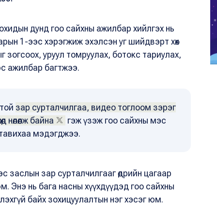
 охидын дунд гоо сайхны ажилбар хийлгэх нь
рын 1-ээс хэрэгжиж эхэлсэн уг шийдвэрт хөх
г зогсоох, уруул томруулах, ботокс тариулах,
эс ажилбар багтжээ.
отой
зар сурталчилгаа, видео тоглоом зэрэг
өд нөлөөлж байна
гэж үзэж гоо сайхны мэс
 тавихаа мэдэгджээ.
мэс заслын зар сурталчилгааг өдрийн цагаар
м. Энэ нь бага насны хүүхдүүдэд гоо сайхны
лэхгүй байх зохицуулалтын нэг хэсэг юм.