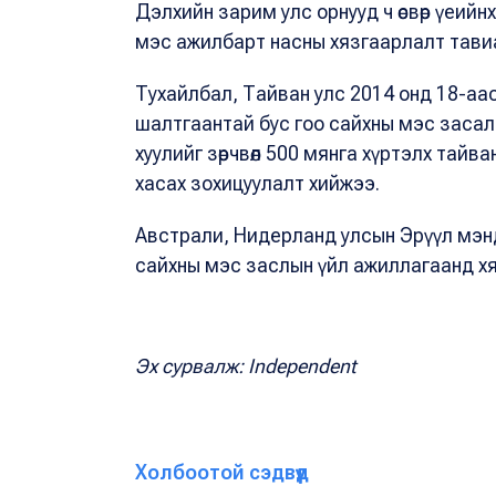
Дэлхийн зарим улс орнууд ч өсвөр үеийнхэн
мэс ажилбарт насны хязгаарлалт тави
Тухайлбал, Тайван улс 2014 онд 18-аа
шалтгаантай бус гоо сайхны мэс засал
хуулийг зөрчвөл 500 мянга хүртэлх тайв
хасах зохицуулалт хийжээ.
Австрали, Нидерланд улсын Эрүүл мэн
сайхны мэс заслын үйл ажиллагаанд хя
Эх сурвалж: Independent
Холбоотой сэдвүүд