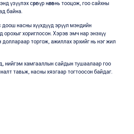
д үзүүлэх сөрөг үр нөлөөг нь тооцож, гоо сайхны
ад байна.
с доош насны хүүхдүүд эрүүл мэндийн
д орохыг хориглосон.
Хэрэв эмч нар энэхүү
ан доллараар торгож, ажиллах эрхийг нь нэг жил
д, нийгэм хамгааллын сайдын тушаалаар гоо
налт тавьж, насны хязгаар тогтоосон байдаг.