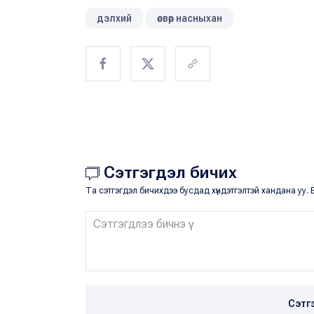
дэлхий
өсвөр насныхан
Сэтгэгдэл бичих
Та сэтгэгдэл бичихдээ бусдад хүндэтгэлтэй хандана уу. Ё
Сэтг