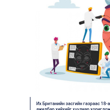
Их Британийн засгийн газраас 18-
ажилбар хийхийг хуулиар хориглож