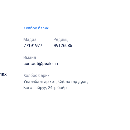
Холбоо барих
Мэдээ
Редакц
77191977
99126085
Имэйл
contact@peak.mn
лах
Холбоо барих
Улаанбаатар хот, Сүхбаатар дүүрэг,
Бага тойруу, 24-р байр