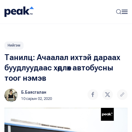
Нийгэм
Танилц: Ачаалал ихтэй дараах
буудлуудаас хөдлөх автобусны
тоог нэмэв
Б.Баясгалан
10 сарын 02, 2020