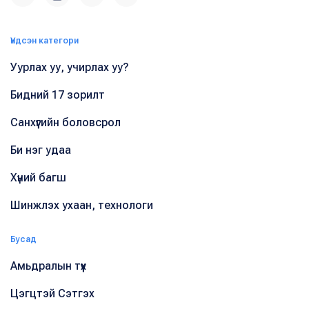
Үндсэн категори
Уурлах уу, учирлах уу?
Бидний 17 зорилт
Санхүүгийн боловсрол
Би нэг удаа
Хүний багш
Шинжлэх ухаан, технологи
Бусад
Амьдралын түүх
Цэгцтэй Сэтгэх