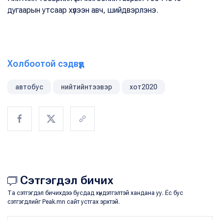
дугаарын утсаар хүлээн авч, шийдвэрлэнэ.
Холбоотой сэдвүүд
автобус
нийтийнтээвэр
хот2020
Сэтгэгдэл бичих
Та сэтгэгдэл бичихдээ бусдад хүндэтгэлтэй хандана уу. Ёс бус
сэтгэгдлийг Peak.mn сайт устгах эрхтэй.