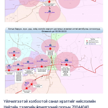
Үйлчилгээтэй холбоотой санал хүсэлтийг нийслэлийн
Нийтийн тээврийн үйлчилгээний газрын 70044040