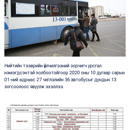
Нийтийн тээврийн үйлчилгээний зорчигч урсгал
нэмэгдсэнтэй холбоотойгоор 2020 оны 10 дугаар сарын
01-ний өдрөөс 27 чиглэлийн 36 автобусыг дундын 13
зогсоолоос явуулж эхэллээ.