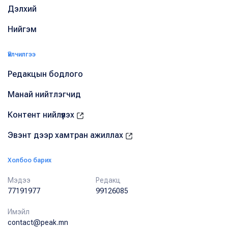
Дэлхий
Нийгэм
Үйлчилгээ
Редакцын бодлого
Манай нийтлэгчид
Контент нийлүүлэх
Эвэнт дээр хамтран ажиллах
Холбоо барих
Мэдээ
Редакц
77191977
99126085
Имэйл
contact@peak.mn