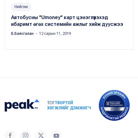
Нийгэм
Автобусны "Umoney" карт цэнэглүүлэхэд
ибаримт өгөх системийн ажлыг хийж дуусжээ
Б.Баясгалан
・ 12 сарын 11, 2019