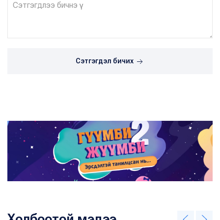
Сэтгэгдэл бичих
Холбоотой мэдээ