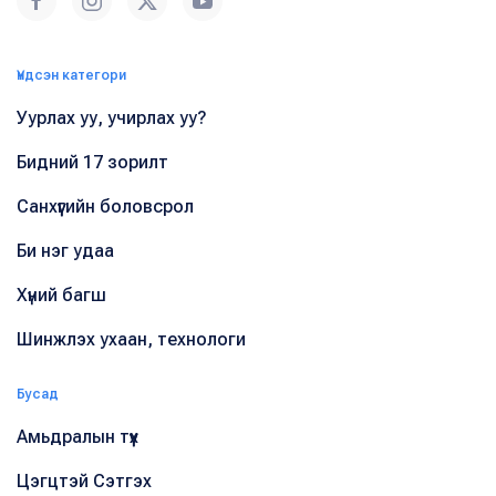
Үндсэн категори
Уурлах уу, учирлах уу?
Бидний 17 зорилт
Санхүүгийн боловсрол
Би нэг удаа
Хүний багш
Шинжлэх ухаан, технологи
Бусад
Амьдралын түүх
Цэгцтэй Сэтгэх