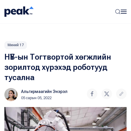
Миний 17
НҮБ-ын Тогтвортой хөгжлийн
зорилтод хүрэхэд роботууд
тусална
Альгирмаагийн Энэрэл
05 сарын 05, 2022