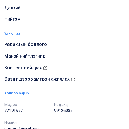
Дэлхий
Нийгэм
Үйлчилгээ
Редакцын бодлого
Манай нийтлэгчид
Контент нийлүүлэх
Эвэнт дээр хамтран ажиллах
Холбоо барих
Мэдээ
Редакц
77191977
99126085
Имэйл
contact@peak.mn