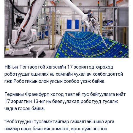
НҮБ-ын Тогтвортой хөгжлийн 17 зорилтод хүрэхэд
роботуудыг ашиглах нь хамгийн чухал ач холбогдолтой
гэж Роботикын олон улсын холбоо үзэж байна.
Германы Франкфурт хотод төвтэй тус байгууллага нийт
17 зорилтын 13-ыг нь биелүүлэхэд роботууд тусалж
чадна гэсэн байна.
"Роботуудын тусламжтайгаар гайхалтай шинэ арга
замаар нөөц баялгийг хэмнэж, ирээдүйн ногоон