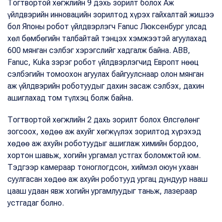
Тогтвортой хөгжлийн 9 дэхь зорилт болох Аж
үйлдвэрийн инновацийн зорилтод хүрэх гайхалтай жишээ
бол Японы робот үйлдвэрлэгч Fanuc Люксенбург улсад
хөл бөмбөгийн талбайтай тэнцэх хэмжээтэй агуулахад
600 мянган сэлбэг хэрэгслийг хадгалж байна. ABB,
Fanuc, Kuka зэрэг робот үйлдвэрлэгчид Европт нөөц
сэлбэгийн томоохон агуулах байгуулснаар олон мянган
аж үйлдвэрийн роботуудыг дахин засаж сэлбэх, дахин
ашиглахад том түлхэц болж байна.
Тогтвортой хөгжлийн 2 дахь зорилт болох Өлсгөлөнг
зогсоох, хөдөө аж ахуйг хөгжүүлэх зорилтод хүрэхэд
хөдөө аж ахуйн роботуудыг ашиглаж химийн бордоо,
хортон шавьж, хогийн ургамал устгах боломжтой юм.
Тэдгээр камераар тоноглогдсон, хиймэл оюун ухаан
суулгасан хөдөө аж ахуйн роботууд ургац дундуур нааш
цааш удаан явж хогийн ургамлуудыг таньж, лазераар
устгадаг болно.