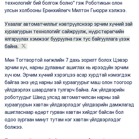
технологийг бий болгож болно" гэж Роботикын олон
улсын холбооны Ерөнхийлөгч Милтон Гьюрри хэлжээ.
Ухаалаг автоматчиллыг нэвтрүүлснээр эрчим хүчний зай
хураагуурын технологийг сайжруулж, нүүрстөрөгчийн
ялгаруулах хэмжээг бууруулна гэж тус байгууллага үзэж
байна.
Мөн Тогтвортой хөгжлийн 7 дахь зорилт болох Цэвэр
эрчим хүч, нарны дулааныг ашиглах нь ирээдүйн эрчим
хүч юм. Эрчим хүчний хэрэгцээ асар хурдтай нэмэгдэж
байгаа энэ үед нарны зай хураагуурыг маш олон тоогоор
үйлдвэрлэх шаардлага тулгарч байна. Аж үйлдвэрийн
роботуудыг Швед улсад автоматчилсан нарны зай
хураагуурын хавтан үйлдвэрлэдэг үйлдвэрийн дамжлагад
ашигласнаар өдөрт гурван хавтан хийдэг байсан бол
одоо зургаан минут тутам нэг хавтан үйлдвэрлэдэг
болжээ.