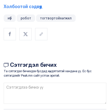
Холбоотой сэдвүүд
нүб
робот
тогтвортойхөгжил
Сэтгэгдэл бичих
Та сэтгэгдэл бичихдээ бусдад хүндэтгэлтэй хандана уу. Ёс бус
сэтгэгдлийг Peak.mn сайт устгах эрхтэй.