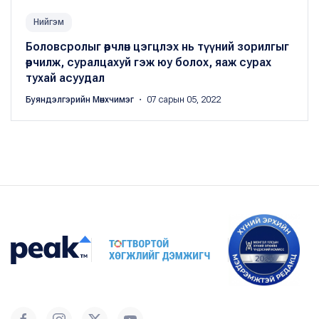
Нийгэм
Боловсролыг өөрчлөн цэгцлэх нь түүний зорилгыг
өөрчилж, суралцахуй гэж юу болох, яаж сурах
тухай асуудал
Буяндэлгэрийн Мөнхчимэг
・ 07 сарын 05, 2022