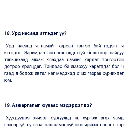
18. Урд насанд итгэдэг үү?
-Урд насанд ч намайг харсан тэнгэр бий гэдэгт ч
итгэдэг. Заримдаа зогсоол олдохгүй болохоор зайдуу
тавьчихаад алхаж явахдаа намайг хардаг тэнгэртэй
дотроо ярилцдаг. Тэндээс би ямархуу харагддаг бол ч
гээд л бодож явтал нэг мэдэхэд очих газраа хүрчихдэг
юм.
19. Азжаргалыг юунаас мэдэрдэг вэ?
-Хүүхдүүдээ хичээл сургуульд нь хүргэж өгөх замд
завсаргүй шулганалдаж хамаг зүйлсээ ярихыг сонсох тэр