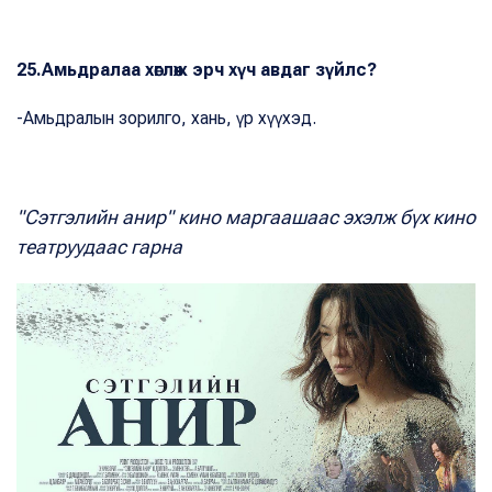
25.Амьдралаа хөглөж эрч хүч авдаг зүйлс?
-Амьдралын зорилго, хань, үр хүүхэд.
"Сэтгэлийн анир" кино маргаашаас эхэлж бүх кино
театруудаас гарна