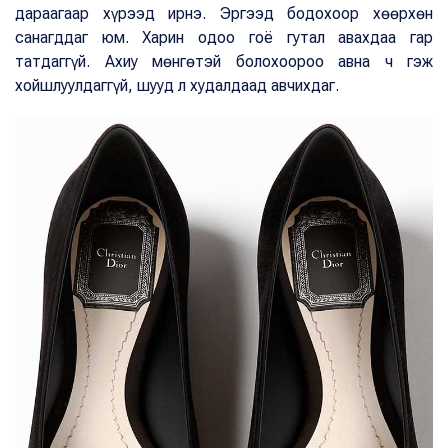
дараагаар хүрээд ирнэ. Эргээд бодохоор хөөрхөн
санагддаг юм. Харин одоо гоё гутал авахдаа гар
татдаггүй. Ахиу мөнгөтэй болохоороо авна ч гэж
хойшлуулдаггүй, шууд л худалдаад авчихдаг.