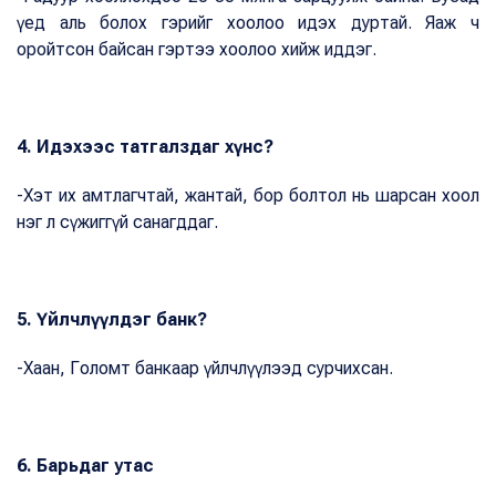
үед аль болох гэрийг хоолоо идэх дуртай. Яаж ч
оройтсон байсан гэртээ хоолоо хийж иддэг.
4. Идэхээс татгалздаг хүнс?
-Хэт их амтлагчтай, жантай, бор болтол нь шарсан хоол
нэг л сүжиггүй санагддаг.
5. Үйлчлүүлдэг банк?
-Хаан, Голомт банкаар үйлчлүүлээд сурчихсан.
6. Барьдаг утас