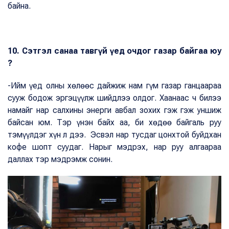
байна.
10. Сэтгэл санаа тавгүй үед очдог газар байгаа юу
?
-Ийм үед олны хөлөөс дайжиж нам гүм газар ганцаараа
сууж бодож эргэцүүлж шийдлээ олдог. Хаанаас ч билээ
намайг нар салхины энерги авбал зохих гэж гэж уншиж
байсан юм. Тэр үнэн байх аа, би хөдөө байгаль руу
тэмүүлдэг хүн л дээ. Эсвэл нар тусдаг цонхтой буйдхан
кофе шопт суудаг. Нарыг мэдрэх, нар руу алгаараа
даллах тэр мэдрэмж сонин.