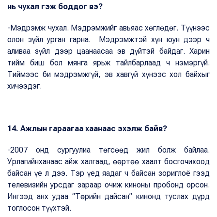
нь чухал гэж боддог вэ?
-Мэдрэмж чухал. Мэдрэмжийг авьяас хөглөдөг. Түүнээс
олон зүйл урган гарна. Мэдрэмжтэй хүн юун дээр ч
аливаа зүйл дээр цаанаасаа эв дүйтэй байдаг. Харин
тийм биш бол мянга ярьж тайлбарлаад ч нэмэргүй.
Тиймээс би мэдрэмжгүй, эв хавгүй хүнээс хол байхыг
хичээдэг.
14. Ажлын гараагаа хаанаас эхэлж байв?
-2007 онд сургуулиа төгсөөд жил болж байлаа.
Урлагийнханаас айж халгаад, өөртөө хаалт босгочихоод
байсан үе л дээ. Тэр үед яадаг ч байсан зориглоё гээд
телевизийн урсдаг зараар очиж киноны пробонд орсон.
Ингээд анх удаа “Төрийн дайсан” кинонд туслах дүрд
тоглосон түүхтэй.