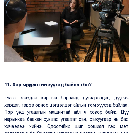
11. Хэр мөрөөдөмтгий хүүхэд байсан бэ?
-Бага байхдаа картын бараанд дугаарладаг, дүүгээ
хардаг, гэрээ орноо цэгцэлдэг айлын том хүүхэд байлаа.
Тэр үед угаалгын машинтай айл ч ховор байж. Дүү
нарынхаа баахан хувцас угаадаг сан, хажуугаар нь бас
хичээлээ хийнэ. Одоогийнх шиг сошиал гэх мэт