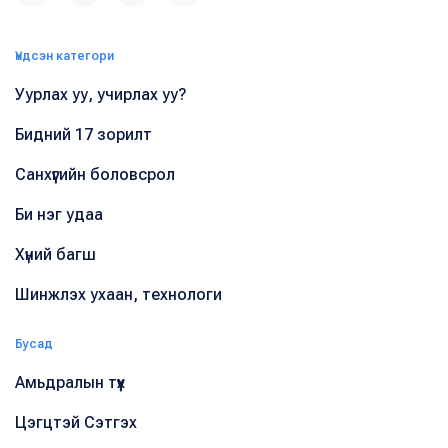
Үндсэн категори
Уурлах уу, учирлах уу?
Бидний 17 зорилт
Санхүүгийн боловсрол
Би нэг удаа
Хүний багш
Шинжлэх ухаан, технологи
Бусад
Амьдралын түүх
Цэгцтэй Сэтгэх