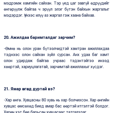
мэдрэмж хамгийн сайхан. Тэр үед цаг завгүй өдрүүдийг
өнгөрүүлж байгаа ч эрүүл элэг бүтэн байхын жаргалыг
мэдэрдэг. Үүнээс илүү аз жаргал гэж хаана байхав.
20. Ажилдаа баримталдаг зарчим?
-Өмнө нь олон уран бүтээлчидтэй хамтран ажиллахдаа
тэднээс олон сайхан зүйл сурсан. Анх удаа баг хамт
олон удирдаж байгаа учраас тэдэнтэйгээ инээд
хөөртэй, хариуцлагатай, зарчимтай ажиллахыг хүсдэг.
21. Ямар өнгөнд дуртай вэ?
-Хар өнгө. Хувцасны 80 хувь нь хар болчихсон. Хар өнгийн
хувцас өмсөхөд биед амар бас өөртэй итгэлтэй болдог.
Харин хэт бие барьсан хувцасаас татгалздаг.