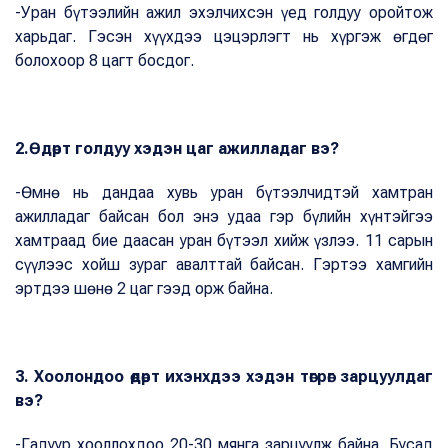
-Уран бүтээлийн ажил эхэлчихсэн үед голдуу оройтож
харьдаг. Гэсэн хүүхдээ цэцэрлэгт нь хүргэж өгдөг
болохоор 8 цагт босдог.
2.Өдөрт голдуу хэдэн цаг ажилладаг вэ?
-Өмнө нь дандаа хувь уран бүтээлчидтэй хамтран
ажилладаг байсан бол энэ удаа гэр бүлийн хүнтэйгээ
хамтраад бие даасан уран бүтээл хийж үзлээ. 11 сарын
сүүлээс хойш зураг авалттай байсан. Гэртээ хамгийн
эртдээ шөнө 2 цаг гээд орж байна.
3. Хоолондоо өдөрт ихэнхдээ хэдэн төгрөг зарцуулдаг
вэ?
-Гадуур хооллохдоо 20-30 мянга зарцуулж байна. Бусад