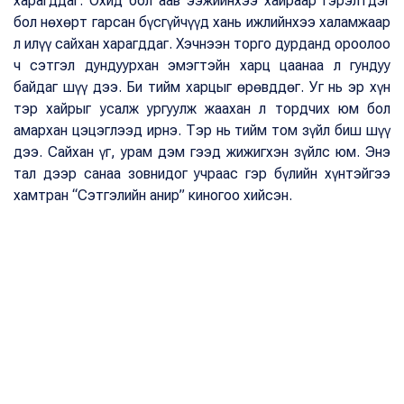
харагддаг. Охид бол аав ээжийнхээ хайраар гэрэлтдэг
бол нөхөрт гарсан бүсгүйчүүд хань ижлийнхээ халамжаар
л илүү сайхан харагддаг. Хэчнээн торго дурданд ороолоо
ч сэтгэл дундуурхан эмэгтэйн харц цаанаа л гундуу
байдаг шүү дээ. Би тийм харцыг өрөвддөг. Уг нь эр хүн
тэр хайрыг усалж ургуулж жаахан л тордчих юм бол
амархан цэцэглээд ирнэ. Тэр нь тийм том зүйл биш шүү
дээ. Сайхан үг, урам дэм гээд жижигхэн зүйлс юм. Энэ
тал дээр санаа зовнидог учраас гэр бүлийн хүнтэйгээ
хамтран “Сэтгэлийн анир” киногоо хийсэн.