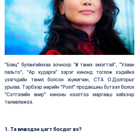
"Блиц" булангийнхаа зочноор “Үл таних эмэгтэй”, "Улаан
пальто", "Ар хударга" зэрэг кинонд тоглож хэдийнэ
үзэгчдийн танил болсон жүжигчин, СТА О.Долгорыг
урьлаа. Тэрбээр өөрийн "Point" продакшны бүтээл болох
"Сэтгэлийн анир" киноны нээлтээ маргааш хийхээр
төлөвлөжээ.
1. Та өглөө хэдэн цагт босдог вэ?