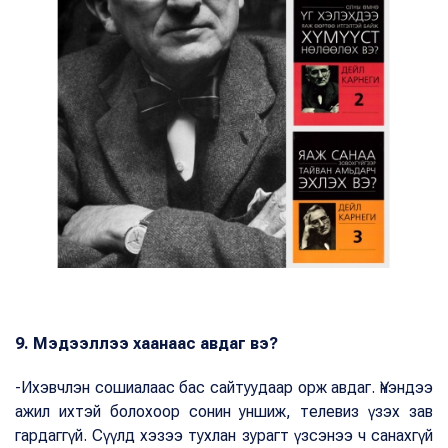
9. Мэдээллээ хаанаас авдаг вэ?
-Ихэвчлэн сошиалаас бас сайтуудаар орж авдаг. Үнэндээ
ажил ихтэй болохоор сонин уншиж, телевиз үзэх зав
гардаггүй. Сүүлд хэзээ тухлан зурагт үзсэнээ ч санахгүй