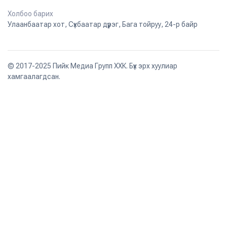
Холбоо барих
Улаанбаатар хот, Сүхбаатар дүүрэг, Бага тойруу, 24-р байр
© 2017-2025 Пийк Медиа Групп ХХК. Бүх эрх хуулиар
хамгаалагдсан.