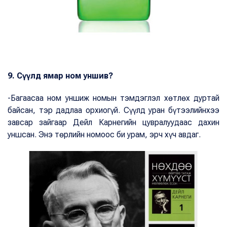
9. Сүүлд ямар ном уншив?
-Багаасаа ном уншиж номын тэмдэглэл хөтлөх дуртай
байсан, тэр дадлаа орхиогүй. Сүүлд уран бүтээлийнхээ
завсар зайгаар Дейл Карнегийн цувралуудаас дахин
уншсан. Энэ төрлийн номоос би урам, эрч хүч авдаг.