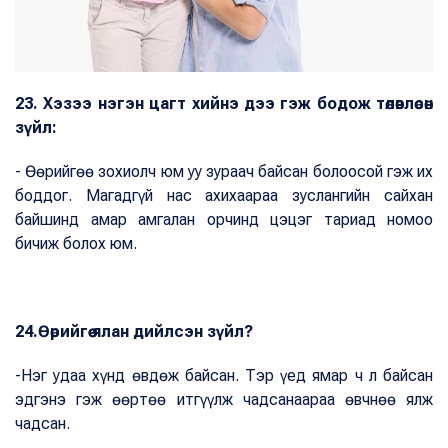
23. Хэзээ нэгэн цагт хийнэ дээ гэж бодож төлөвлөсөн
зүйл:
- Өөрийгөө зохиолч юм уу зураач байсан болоосой гэж их
боддог. Магадгүй нас ахихаараа зуслангийн сайхан
байшинд амар амгалан орчинд цэцэг тариад номоо
бичиж болох юм.
24.Өөрийгөө ялан дийлсэн зүйл?
-Нэг удаа хүнд өвдөж байсан. Тэр үед ямар ч л байсан
эдгэнэ гэж өөртөө итгүүлж чадсанаараа өвчнөө ялж
чадсан.