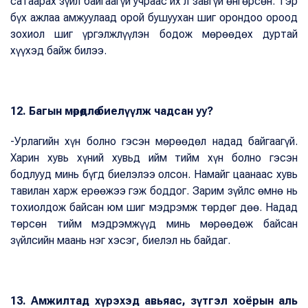
сатаарах зүйл байгаагүй учраас их л завгүй өнгөрсөн. Тэр
бүх ажлаа амжуулаад орой бушуухан шиг орондоо ороод
зохиол шиг үргэлжлүүлэн бодож мөрөөдөх дуртай
хүүхэд байж билээ.
12. Багын мөрөөдлөө биелүүлж чадсан уу?
-Урлагийн хүн болно гэсэн мөрөөдөл надад байгаагүй.
Харин хувь хүний хувьд ийм тийм хүн болно гэсэн
бодлууд минь бүгд биелэлээ олсон. Намайг цаанаас хувь
тавилан харж ерөөжээ гэж боддог. Зарим зүйлс өмнө нь
тохиолдож байсан юм шиг мэдрэмж төрдөг дөө. Надад
төрсөн тийм мэдрэмжүүд минь мөрөөдөж байсан
зүйлсийн маань нэг хэсэг, биелэл нь байдаг.
13
. Амжилтад хүрэхэд авьяас, зүтгэл хоёрын аль