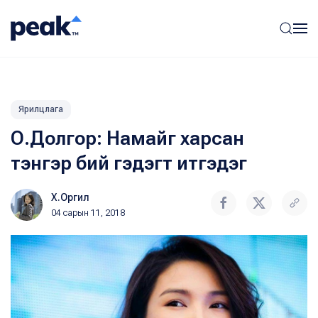
Ярилцлага
О.Долгор: Намайг харсан
тэнгэр бий гэдэгт итгэдэг
Х.Оргил
04 сарын 11, 2018