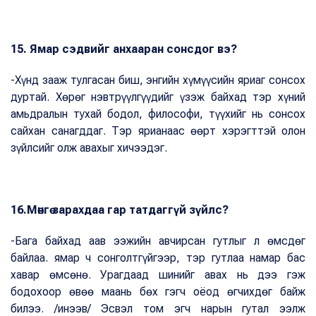
15. Ямар сэдвийг анхааран сонсдог вэ?
-Хүнд зааж тулгасан биш, энгийн хүмүүсийн яриаг сонсох
дуртай. Хөрөг нэвтрүүлгүүдийг үзэж байхад тэр хүний
амьдралын тухай бодол, философи, түүхийг нь сонсох
сайхан санагддаг. Тэр ярианаас өөрт хэрэгттэй олон
зүйлсийг олж авахыг хичээдэг.
16.Мөнгө зарахдаа гар татдаггүй зүйлс?
-Бага байхад аав ээжийн авчирсан гутлыг л өмсдөг
байлаа. ямар ч сонголтгүйгээр, тэр гутлаа намар бас
хавар өмсөнө. Урагдаад шинийг авах нь дээ гэж
бодохоор өвөө маань бөх гэгч оёод өгчихдөг байж
билээ. /инээв/ Эсвэл том эгч нарын гутал ээлж