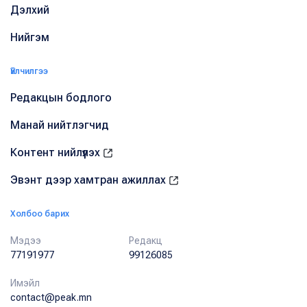
Дэлхий
Нийгэм
Үйлчилгээ
Редакцын бодлого
Манай нийтлэгчид
Контент нийлүүлэх
Эвэнт дээр хамтран ажиллах
Холбоо барих
Мэдээ
Редакц
77191977
99126085
Имэйл
contact@peak.mn