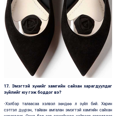
17. Эмэгтэй хүнийг хамгийн сайхан харагдуулдаг
зүйлийг юу гэж боддог вэ?
-Хэлбэр талаасаа хэлвэл зөндөө л зүйл бий. Харин
сэтгэл дүүрэн, тайван амгалан эмэгтэй хамгийн сайхан