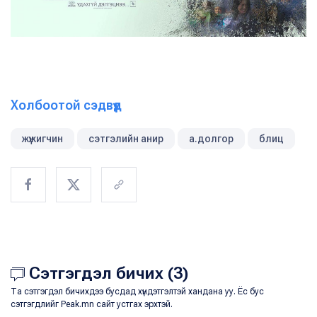
Холбоотой сэдвүүд
жүжигчин
сэтгэлийн анир
а.долгор
блиц
Сэтгэгдэл бичих (3)
Та сэтгэгдэл бичихдээ бусдад хүндэтгэлтэй хандана уу. Ёс бус
сэтгэгдлийг Peak.mn сайт устгах эрхтэй.