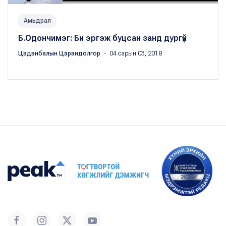
Амьдрал
Б.Одончимэг: Би эргэж буцсан занд дургүй
Цэдэнбалын Цэрэндолгор
・ 04 сарын 03, 2018