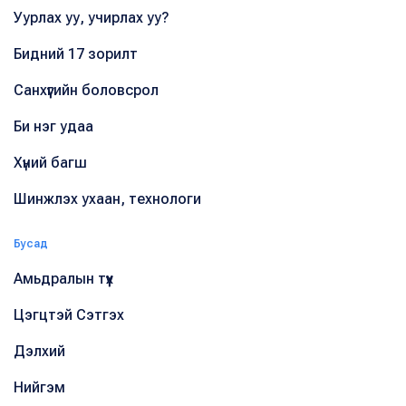
Уурлах уу, учирлах уу?
Бидний 17 зорилт
Санхүүгийн боловсрол
Би нэг удаа
Хүний багш
Шинжлэх ухаан, технологи
Бусад
Амьдралын түүх
Цэгцтэй Сэтгэх
Дэлхий
Нийгэм