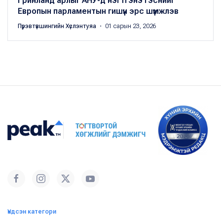
Гринланд арлыг АНУ-д нэгтгэнэ гэснийг
Европын парламентын гишүүн эрс шүүмжлэв
Пүрэвтүвшингийн Хүслэнтуяа
・ 01 сарын 23, 2026
Үндсэн категори