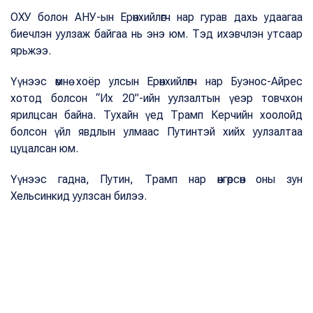
ОХУ болон АНУ-ын Ерөнхийлөгч нар гурав дахь удаагаа
биечлэн уулзаж байгаа нь энэ юм. Тэд ихэвчлэн утсаар
ярьжээ.
Үүнээс өмнө хоёр улсын Ерөнхийлөгч нар Буэнос-Айрес
хотод болсон “Их 20”-ийн уулзалтын үеэр товчхон
ярилцсан байна. Тухайн үед Трамп Керчийн хоолойд
болсон үйл явдлын улмаас Путинтэй хийх уулзалтаа
цуцалсан юм.
Үүнээс гадна, Путин, Трамп нар өнгөрсөн оны зун
Хельсинкид уулзсан билээ.