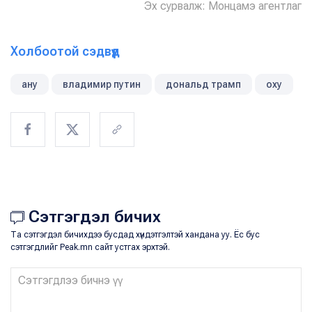
Эх сурвалж: Монцамэ агентлаг
Холбоотой сэдвүүд
ану
владимир путин
дональд трамп
оху
Сэтгэгдэл бичих
Та сэтгэгдэл бичихдээ бусдад хүндэтгэлтэй хандана уу. Ёс бус
сэтгэгдлийг Peak.mn сайт устгах эрхтэй.