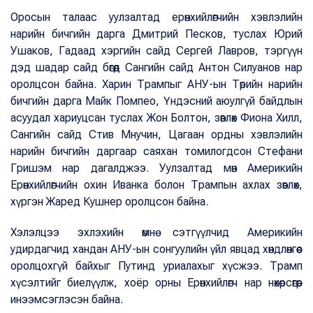
Оросын талаас уулзалтад ерөнхийлөгчийн хэвлэлийн
нарийн бичгийн дарга Дмитрий Песков, туслах Юрий
Ушаков, Гадаад хэргийн сайд Сергей Лавров, тэргүүн
дэд шадар сайд бөгөөд Сангийн сайд Антон Силуанов нар
оролцсон байна. Харин Трампыг АНУ-ын Төрийн нарийн
бичгийн дарга Майк Помпео, Үндэсний аюулгүй байдлын
асуудал хариуцсан туслах Жон Болтон, зөвлөх Фиона Хилл,
Сангийн сайд Стив Мнучин, Цагаан ордны хэвлэлийн
нарийн бичгийн даргаар саяхан томилогдсон Стефани
Гришэм нар дагалджээ. Уулзалтад мөн Америкийн
Ерөнхийлөгчийн охин Иванка болон Трампын ахлах зөвлөх,
хүргэн Жаред Кушнер оролцсон байна.
Хэлэлцээ эхлэхийн өмнө сэтгүүлчид Америкийн
удирдагчид хандан АНУ-ын сонгуулийн үйл явцад хөндлөнгөөс
оролцохгүй байхыг Путинд уриалахыг хүсжээ. Трамп
хүсэлтийг биелүүлж, хоёр орны Ерөнхийлөгч нар нөхөрсөгөөр
инээмсэглэсэн байна.