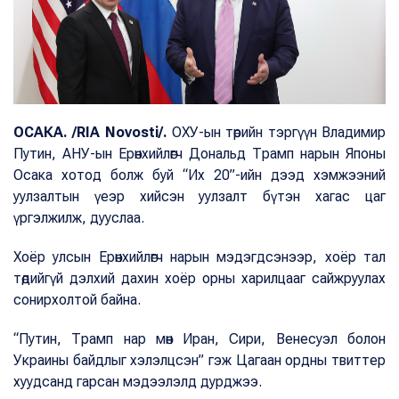
ОСАКА. /RIA Novosti/.
ОХУ-ын төрийн тэргүүн Владимир
Путин, АНУ-ын Ерөнхийлөгч Дональд Трамп нарын Японы
Осака хотод болж буй “Их 20”-ийн дээд хэмжээний
уулзалтын үеэр хийсэн уулзалт бүтэн хагас цаг
үргэлжилж, дууслаа.
Хоёр улсын Ерөнхийлөгч нарын мэдэгдсэнээр, хоёр тал
төдийгүй дэлхий дахин хоёр орны харилцааг сайжруулах
сонирхолтой байна.
“Путин, Трамп нар мөн Иран, Сири, Венесуэл болон
Украины байдлыг хэлэлцсэн” гэж Цагаан ордны твиттер
хуудсанд гарсан мэдээлэлд дурджээ.