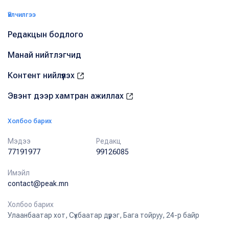
Үйлчилгээ
Редакцын бодлого
Манай нийтлэгчид
Контент нийлүүлэх
Эвэнт дээр хамтран ажиллах
Холбоо барих
Мэдээ
Редакц
77191977
99126085
Имэйл
contact@peak.mn
Холбоо барих
Улаанбаатар хот, Сүхбаатар дүүрэг, Бага тойруу, 24-р байр