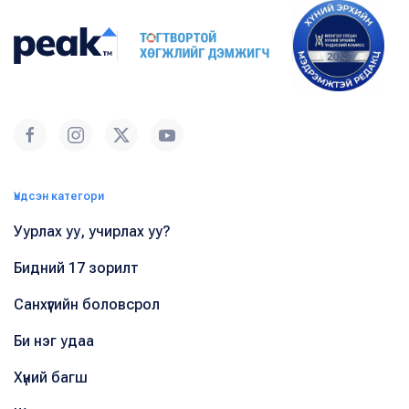
Үндсэн категори
Уурлах уу, учирлах уу?
Бидний 17 зорилт
Санхүүгийн боловсрол
Би нэг удаа
Хүний багш