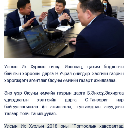
Улсын Их Хурлын гишүүн, Инновац, цахим бодлогын
байнгын хорооны дарга Н.Учрал өчигдөр Засгийн газрын
хэрэгжүүлэгч агентлаг Оюуны өмчийн газарт ажиллалаа.
Энэ үеэр Оюуны өмчийн газрын дарга Б.Энхсүх,Захиргаа
удирдлагын хэлтсийн дарга С.Ганзориг нар
байгууллагынхаа үйл ажиллагаа, тулгамдсан асуудлын
талаар товч танилцуулав.
Улсын Их Хурлын 2018 оны “Тогтоолын хавсралтад