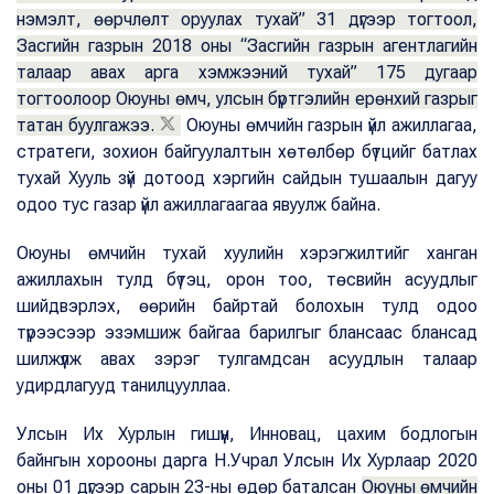
нэмэлт, өөрчлөлт оруулах тухай” 31 дүгээр тогтоол,
Засгийн газрын 2018 оны “Засгийн газрын агентлагийн
талаар авах арга хэмжээний тухай” 175 дугаар
тогтоолоор Оюуны өмч, улсын бүртгэлийн ерөнхий газрыг
татан буулгажээ.
Оюуны өмчийн газрын үйл ажиллагаа,
стратеги, зохион байгуулалтын хөтөлбөр бүтцийг батлах
тухай Хууль зүй дотоод хэргийн сайдын тушаалын дагуу
одоо тус газар үйл ажиллагаагаа явуулж байна.
Оюуны өмчийн тухай хуулийн хэрэгжилтийг ханган
ажиллахын тулд бүтэц, орон тоо, төсвийн асуудлыг
шийдвэрлэх, өөрийн байртай болохын тулд одоо
түрээсээр эзэмшиж байгаа барилгыг блансаас блансад
шилжүүлж авах зэрэг тулгамдсан асуудлын талаар
удирдлагууд танилцууллаа.
Улсын Их Хурлын гишүүн, Инновац, цахим бодлогын
байнгын хорооны дарга Н.Учрал Улсын Их Хурлаар 2020
оны 01 дүгээр сарын 23-ны өдөр баталсан
Оюуны өмчийн