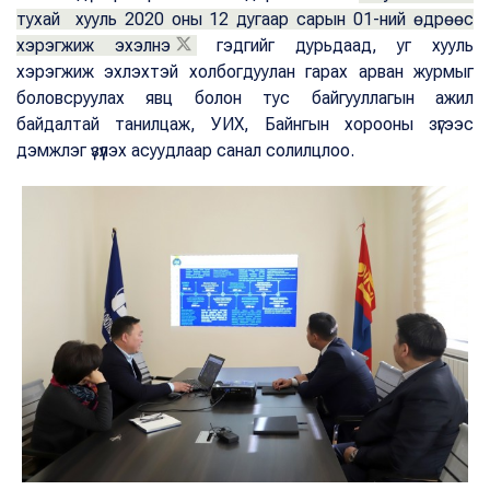
тухай хууль 2020 оны 12 дугаар сарын 01-ний өдрөөс
хэрэгжиж эхэлнэ
гэдгийг дурьдаад, уг хууль
хэрэгжиж эхлэхтэй холбогдуулан гарах арван журмыг
боловсруулах явц болон тус байгууллагын ажил
байдалтай танилцаж, УИХ, Байнгын хорооны зүгээс
дэмжлэг үзүүлэх асуудлаар санал солилцлоо.