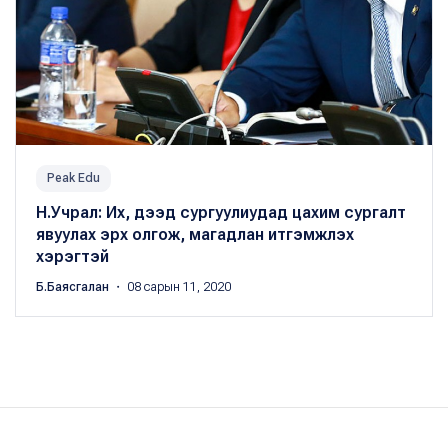
Peak Edu
Н.Учрал: Их, дээд сургуулиудад цахим сургалт
явуулах эрх олгож, магадлан итгэмжлэх
хэрэгтэй
Б.Баясгалан
・ 08 сарын 11, 2020