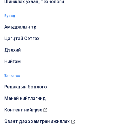
Шинжлэх ухаан, технологи
Бусад
Амьдралын түүх
Цэгцтэй Сэтгэх
Дэлхий
Нийгэм
Үйлчилгээ
Редакцын бодлого
Манай нийтлэгчид
Контент нийлүүлэх
Эвэнт дээр хамтран ажиллах