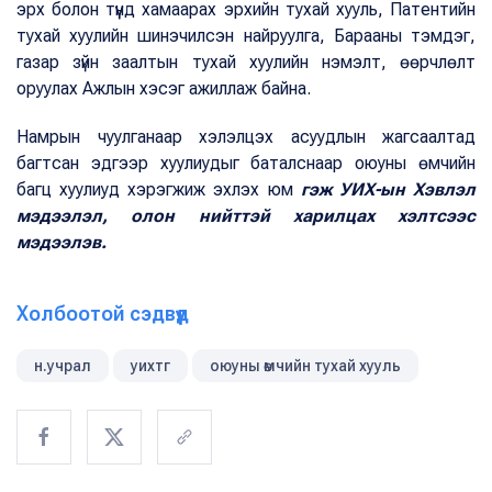
эрх болон түүнд хамаарах эрхийн тухай хууль, Патентийн
тухай хуулийн шинэчилсэн найруулга, Барааны тэмдэг,
газар зүйн заалтын тухай хуулийн нэмэлт, өөрчлөлт
оруулах Ажлын хэсэг ажиллаж байна.
Намрын чуулганаар хэлэлцэх асуудлын жагсаалтад
багтсан эдгээр хуулиудыг баталснаар оюуны өмчийн
багц хуулиуд хэрэгжиж эхлэх юм
гэж УИХ-ын Хэвлэл
мэдээлэл, олон нийттэй харилцах хэлтсээс
мэдээлэв.
Холбоотой сэдвүүд
н.учрал
уихтг
оюуны өмчийн тухай хууль