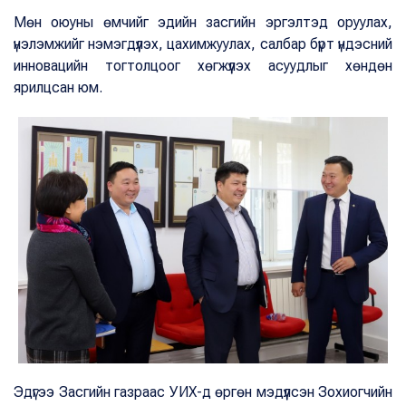
Мөн оюуны өмчийг эдийн засгийн эргэлтэд оруулах,
үнэлэмжийг нэмэгдүүлэх, цахимжуулах, салбар бүрт үндэсний
инновацийн тогтолцоог хөгжүүлэх асуудлыг хөндөн
ярилцсан юм.
Эдүгээ Засгийн газраас УИХ-д өргөн мэдүүлсэн Зохиогчийн