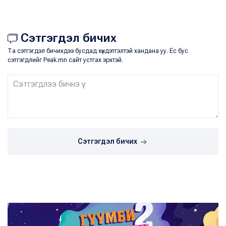
Сэтгэгдэл бичих
Та сэтгэгдэл бичихдээ бусдад хүндэтгэлтэй хандана уу. Ёс бус
сэтгэгдлийг Peak.mn сайт устгах эрхтэй.
Сэтгэгдэл бичих