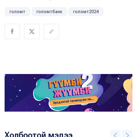
голомт
голомтбанк
голомт2024
Холбоотой мэдээ