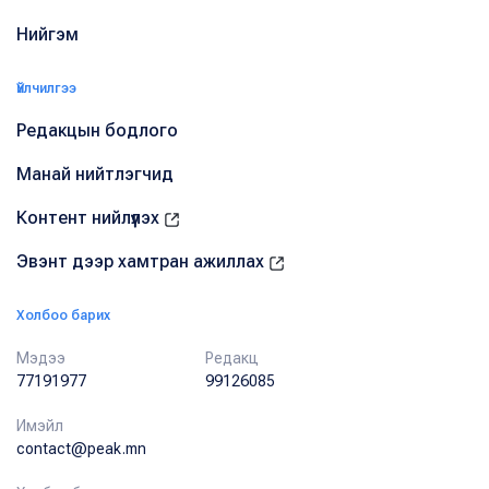
Нийгэм
Үйлчилгээ
Редакцын бодлого
Манай нийтлэгчид
Контент нийлүүлэх
Эвэнт дээр хамтран ажиллах
Холбоо барих
Мэдээ
Редакц
77191977
99126085
Имэйл
contact@peak.mn