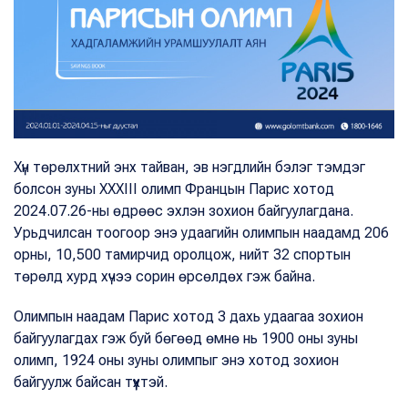
Хүн төрөлхтний энх тайван, эв нэгдлийн бэлэг тэмдэг
болсон зуны XXXIII олимп Францын Парис хотод
2024.07.26-ны өдрөөс эхлэн зохион байгуулагдана.
Урьдчилсан тоогоор энэ удаагийн олимпын наадамд 206
орны, 10,500 тамирчид оролцож, нийт 32 спортын
төрөлд хурд хүчээ сорин өрсөлдөх гэж байна.
Олимпын наадам Парис хотод 3 дахь удаагаа зохион
байгуулагдах гэж буй бөгөөд өмнө нь 1900 оны зуны
олимп, 1924 оны зуны олимпыг энэ хотод зохион
байгуулж байсан түүхтэй.