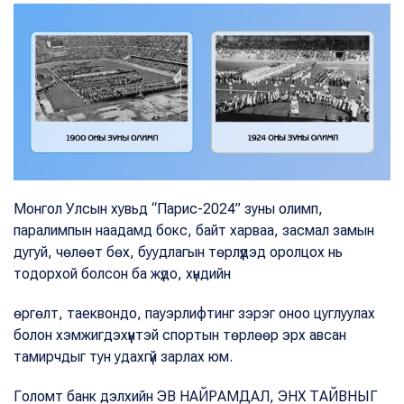
Монгол Улсын хувьд “Парис-2024” зуны олимп,
паралимпын наадамд бокс, байт харваа, засмал замын
дугуй, чөлөөт бөх, буудлагын төрлүүдэд оролцох нь
тодорхой болсон ба жүдо, хүндийн
өргөлт, таеквондо, пауэрлифтинг зэрэг оноо цуглуулах
болон хэмжигдэхүүнтэй спортын төрлөөр эрх авсан
тамирчдыг тун удахгүй зарлах юм.
Голомт банк дэлхийн ЭВ НАЙРАМДАЛ, ЭНХ ТАЙВНЫГ