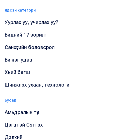
Үндсэн категори
Уурлах уу, учирлах уу?
Бидний 17 зорилт
Санхүүгийн боловсрол
Би нэг удаа
Хүний багш
Шинжлэх ухаан, технологи
Бусад
Амьдралын түүх
Цэгцтэй Сэтгэх
Дэлхий