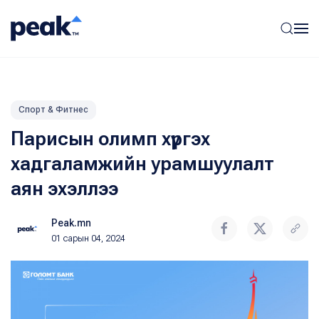
Спорт & Фитнес
Парисын олимп хүргэх
хадгаламжийн урамшуулалт
аян эхэллээ
Peak.mn
01 сарын 04, 2024