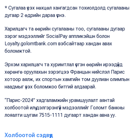
* Сугалаа үүсэх нөхцөл хангагдсан тохиолдолд сугалааны
дугаар 2 өдрийн дараа үүснэ.
Харилцагч та өөрийн сугалааны тоо, сугалааны дугаар
зэрэг мэдээллийг SocialPay аппликэйшн болон
Loyalty.golomtbank.com вэбсайтаар хандан авах
боломжтой.
Эрхэм харилцагч та хуримтлал үүсгэн өөрийн ирээдүйд
хөрөнгө оруулахын зэрэгцээ Францын нийслэл Парис
хотоор аялж, их спортын хамгийн том дуулиан олимпын
наадмыг үзэх боломжоо битгий алдаарай.
“Парис-2024” хадгаламжийн урамшуулалт аянтай
холбоотой илүү дэлгэрэнгүй мэдээллийг Голомт банкны
лояалти шугам 7515-1111 дугаарт хандан авна уу.
Холбоотой сэдвүүд