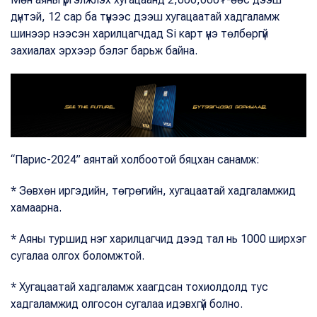
дүнтэй, 12 сар ба түүнээс дээш хугацаатай хадгаламж
шинээр нээсэн харилцагчдад Si карт үнэ төлбөргүй
захиалах эрхээр бэлэг барьж байна.
“Парис-2024” аянтай холбоотой бяцхан санамж:
* Зөвхөн иргэдийн, төгрөгийн, хугацаатай хадгаламжид
хамаарна.
* Аяны туршид нэг харилцагчид дээд тал нь 1000 ширхэг
сугалаа олгох боломжтой.
* Хугацаатай хадгаламж хаагдсан тохиолдолд тус
хадгаламжид олгосон сугалаа идэвхгүй болно.