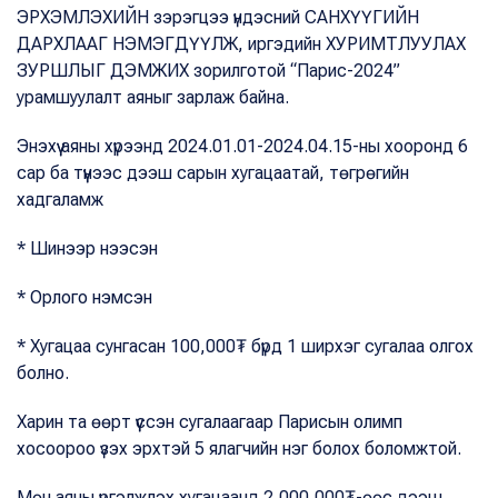
ЭРХЭМЛЭХИЙН зэрэгцээ үндэсний САНХҮҮГИЙН
ДАРХЛААГ НЭМЭГДҮҮЛЖ, иргэдийн ХУРИМТЛУУЛАХ
ЗУРШЛЫГ ДЭМЖИХ зорилготой “Парис-2024”
урамшуулалт аяныг зарлаж байна.
Энэхүү аяны хүрээнд 2024.01.01-2024.04.15-ны хооронд 6
сар ба түүнээс дээш сарын хугацаатай, төгрөгийн
хадгаламж
* Шинээр нээсэн
* Орлого нэмсэн
* Хугацаа сунгасан 100,000₮ бүрд 1 ширхэг сугалаа олгох
болно.
Харин та өөрт үүссэн сугалаагаар Парисын олимп
хосоороо үзэх эрхтэй 5 ялагчийн нэг болох боломжтой.
Мөн аяны үргэлжлэх хугацаанд 2,000,000₮-өөс дээш