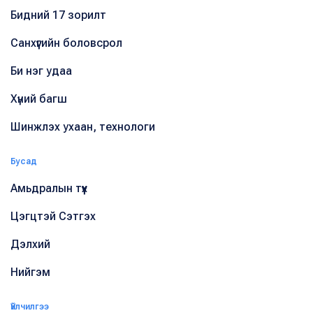
Бидний 17 зорилт
Санхүүгийн боловсрол
Би нэг удаа
Хүний багш
Шинжлэх ухаан, технологи
Бусад
Амьдралын түүх
Цэгцтэй Сэтгэх
Дэлхий
Нийгэм
Үйлчилгээ