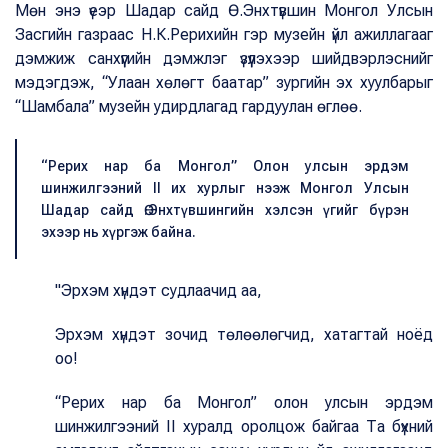
Мөн энэ үеэр Шадар сайд Ө.Энхтүвшин Монгол Улсын
Засгийн газраас Н.К.Рерихийн гэр музейн үйл ажиллагааг
дэмжиж санхүүгийн дэмжлэг үзүүлэхээр шийдвэрлэснийг
мэдэгдэж, “Улаан хөлөгт баатар” зургийн эх хуулбарыг
“Шамбала” музейн удирдлагад гардуулан өглөө.
“Рерих нар ба Монгол” Олон улсын эрдэм
шинжилгээний II их хурлыг нээж Монгол Улсын
Шадар сайд Ө.Энхтүвшингийн хэлсэн үгийг бүрэн
эхээр нь хүргэж байна.
"Эрхэм хүндэт судлаачид аа,
Эрхэм хүндэт зочид төлөөлөгчид, хатагтай ноёд
оо!
“Рерих нар ба Монгол” олон улсын эрдэм
шинжилгээний II хуралд оролцож байгаа Та бүхний