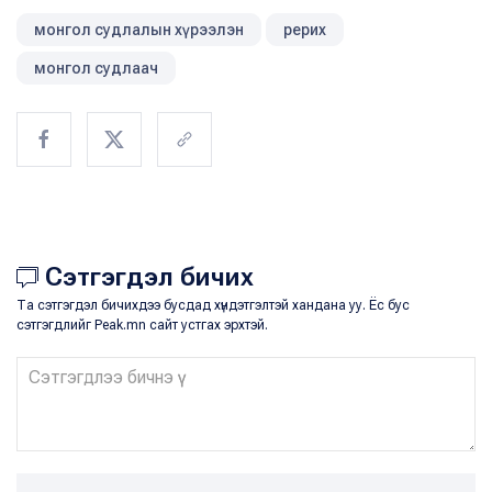
монгол судлалын хүрээлэн
рерих
монгол судлаач
Сэтгэгдэл бичих
Та сэтгэгдэл бичихдээ бусдад хүндэтгэлтэй хандана уу. Ёс бус
сэтгэгдлийг Peak.mn сайт устгах эрхтэй.