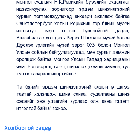
монгол судлаач Н.К.Рерихийн бүтээлийн судалгааг
идэвхижуулэх зорилгоор эрдэм шинжилгээний
хурлыг тогтмолжуулахад анхаарч ажиллаж байгаа
Санктпетербург хотын Рерихийн гэр бүлийн музей
институт, мөн хотын Гүнзэчойнэй дацан,
Улаанбаатар хот дахь Рерих Шамбала музей болон
Дүрслэх урлагийн музей зэрэг ОХУ болон Монгол
Улсын соёлын байгууллагуудад, мөн хурлыг дэмжин
оролцож байгаа Монгол Улсын Гадаад харилцааны
яам, Боловсрол, соёл, шинжлэх ухааны яаманд тус
тус гүн талархал илэрхийлье.
Та бүхнийг эрдэм шинжилгээний ажлын үр дүнгээ
тавтай хэлэлцэж шинэ санаа, судалгааны шинэ
сэдвийг энэ удаагийн хурлаас олж авна гэдэгт
итгэлтэй байна" гэжээ.
Холбоотой сэдвүүд