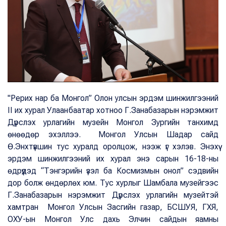
"Рерих нар ба Монгол” Олон улсын эрдэм шинжилгээний
II их хурал Улаанбаатар хотноо Г.Занабазарын нэрэмжит
Дүрслэх урлагийн музейн Монгол Зургийн танхимд
өнөөдөр эхэллээ. Монгол Улсын Шадар сайд
Ө.Энхтүвшин тус хуралд оролцож, нээж үг хэлэв. Энэхүү
эрдэм шинжилгээний их хурал энэ сарын 16-18-ны
өдрүүдэд “Тэнгэрийн үзэл ба Космизмын онол” сэдвийн
дор болж өндөрлөх юм. Тус хурлыг Шамбала музейгээс
Г.Занабазарын нэрэмжит Дүрслэх урлагийн музейтэй
хамтран Монгол Улсын Засгийн газар, БСШУЯ, ГХЯ,
ОХУ-ын Монгол Улс дахь Элчин сайдын яамны