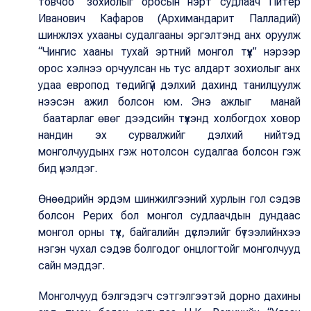
товчоо” зохиолыг оросын нэрт судлаач Питер
Иванович Кафаров (Архимандарит Палладий)
шинжлэх ухааны судалгааны эргэлтэнд анх оруулж
“Чингис хааны тухай эртний монгол түүх” нэрээр
орос хэлнээ орчуулсан нь тус алдарт зохиолыг анх
удаа европод төдийгүй дэлхий дахинд танилцуулж
нээсэн ажил болсон юм. Энэ ажлыг манай
баатарлаг өвөг дээдсийн түүхэнд холбогдох ховор
нандин эх сурвалжийг дэлхий нийтэд
монголчуудынх гэж нотолсон судалгаа болсон гэж
бид үнэлдэг.
Өнөөдрийн эрдэм шинжилгээний хурлын гол сэдэв
болсон Рерих бол монгол судлаачдын дундаас
монгол орны түүх, байгалийн дүслэлийг бүтээлийнхээ
нэгэн чухал сэдэв болгодог онцлогтойг монголчууд
сайн мэддэг.
Монголчууд бэлгэдэгч сэтгэлгээтэй дорно дахины