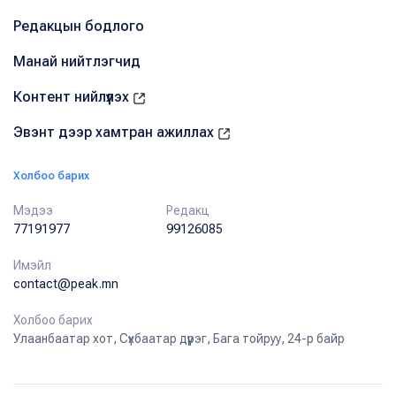
Редакцын бодлого
Манай нийтлэгчид
Контент нийлүүлэх
Эвэнт дээр хамтран ажиллах
Холбоо барих
Мэдээ
Редакц
77191977
99126085
Имэйл
contact@peak.mn
Холбоо барих
Улаанбаатар хот, Сүхбаатар дүүрэг, Бага тойруу, 24-р байр