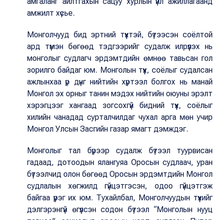
амгаланг айлтгахын сацуу хурлын үйл ажиллагаанд
амжилт хүсье.
Монголчууд бид эртний түүхтэй, бүтээсэн соёлтой
ард түмэн бөгөөд тэдгээрийг судалж илрүүлэх нь
монголыг судлагч эрдэмтдийн өмнөө тавьсан гол
зорилго байдаг юм. Монголын түүх, соёлыг судалсан
ажлынхаа үр дүнг нийтийн хүртээл болгох нь манай
Монгол эх орныг танин мэдэх нийтийн оюуны эрэлт
хэрэгцээг хангаад зогсохгүй бидний түүх, соёлыг
хилийн чанадад сурталчилдаг чухал арга мөн учир
Монгол Улсын Засгийн газар ямагт дэмждэг.
Монголыг тал бүрээр судалж бүтээл туурвисан
гадаад, дотоодын ялангуяа Оросын судлаач, уран
бүтээлчид олон бөгөөд Оросын эрдэмтдийн Монгол
судлалын хөгжилд гүйцэтгэсэн, одоо гүйцэтгэж
байгаа үүрэг их юм. Тухайлбал, Монголчуудын түүхийг
дэлгэрэнгүй өгүүлсэн содон бүтээл “Монголын нууц