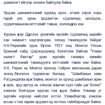
дэмжлэгтэйгээр зохион байгуулж байна.
Эрдэм шинжилгээний хуралд орос, итали зэрэг хорь
гаруй улс орны эрдэмтэн судлаачид оролцож,
судалгааныхаа илтгэлийг тавьж, хэлэлцүүлэх юм.
Хурлын үеэр Дүрслэх урлагийн музейн судлаачид өөрийн
сан хөмрөгт хадгалагдаж, олонд танилцуулж байдаг
Н.К.Рерихийн зурж бүтээн 1927 онд Монгол Улсын
Ерөнхий сайд Цэрэндоржид бэлэглэж байсан “Улаан
хөлөгт баатар” уран зургийн талаарх химийн
шинжилгээний танилцуулга илтгэлийг тавих юм байна.
Н.К. Рерих нь Монгол орноор тойрон аялсныхаа дараа
энэхүү бүтээлээ туурвисан бөгөөд “Шамбалын хаан
Рэгдэндагва ирж байна, монгол эх оронд шамбалын эрин
үе ирж, ард иргэд нь олноор жарган суух сайн цаг болно”
хэмээн бэлгэдэн зурсан гэж үздэг байна. Улмаар уг
зургийн нэрээр нийслэл хотоо Улаанбаатар хэмээн
өгсөн ч гэж зарим эрдэмтэд нотлон тайлбарладаг байна.