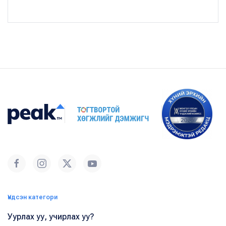
Үндсэн категори
Уурлах уу, учирлах уу?