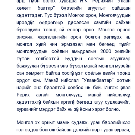
ард түмэн болох хувьдаа Н.К. Рерихийн “Улаан
хөлөгт баатар” бүтээлийн агуулгыг сайшаан
хүндэтгэдэг. Тус бүтээл Монгол орон, Монголчуудын
ирээдүйг өөдрөгөөр дүрсэлсэн хамгийн сайхан
бүтээлүүдийн тоонд зүй ёсоор орно. Монгол орноо
энхжин, жаргалангийн орон болгон хөгжүүлэх нь
монгол хүний чин эрмэлзэл мөн бөгөөд түүнийг
монголчуудын соёлын амьдралын 2000 жилийн
түүхтэй холбоотой Буддын соёлын агуулгаар
баяжуулан бүтээсэн энэ бүтээл манай монгол музейн
сан хөмрөгт байгаа хосгүй үнэт соёлын өвийн тоонд
ордог юм. Манай нийслэл “Улаанбаатар” хотын
нэрийг энэ бүтээлтэй холбох нь бий. Ингэж үзвэл
Рерих авгайг монголчууд, манай нийслэлчүүд
хүндэтгэхгүй байхын аргагүй бөгөөд агуу судлаачийг,
зураачийг мэддэг байх нь зүй ёсны хэрэг болно.
Монгол эх орныг маань судалж, уран бүтээлийнхээ
гол сэдэв болгож байсан дэлхийн нэрт уран зураач,