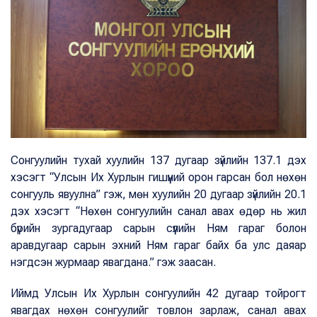
Сонгуулийн тухай хуулийн 137 дугаар зүйлийн 137.1 дэх
хэсэгт “Улсын Их Хурлын гишүүний орон гарсан бол нөхөн
сонгууль явуулна” гэж, мөн хуулийн 20 дугаар зүйлийн 20.1
дэх хэсэгт “Нөхөн сонгуулийн санал авах өдөр нь жил
бүрийн зургадугаар сарын сүүлийн Ням гараг болон
аравдугаар сарын эхний Ням гараг байх ба улс даяар
нэгдсэн журмаар явагдана.” гэж заасан.
Иймд Улсын Их Хурлын сонгуулийн 42 дугаар тойрогт
явагдах нөхөн сонгуулийг товлон зарлаж, санал авах