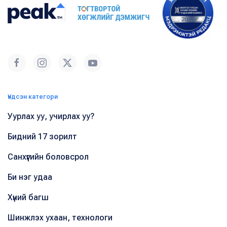
Үндсэн категори
Уурлах уу, учирлах уу?
Бидний 17 зорилт
Санхүүгийн боловсрол
Би нэг удаа
Хүний багш
Шинжлэх ухаан, технологи