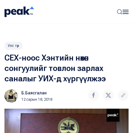
Улс төр
СЕХ-ноос Хэнтийн нөхөн
сонгуулийг товлон зарлах
саналыг УИХ-д хүргүүлжээ
Б.Баясгалан
12 сарын 18, 2018