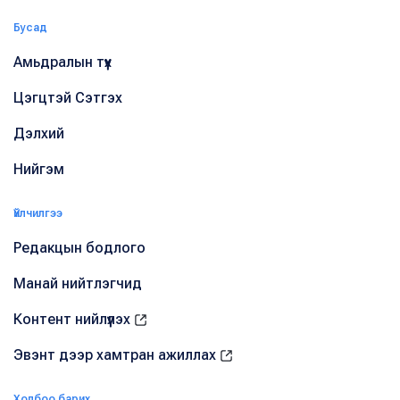
Бусад
Амьдралын түүх
Цэгцтэй Сэтгэх
Дэлхий
Нийгэм
Үйлчилгээ
Редакцын бодлого
Манай нийтлэгчид
Контент нийлүүлэх
Эвэнт дээр хамтран ажиллах
Холбоо барих