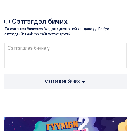
Сэтгэгдэл бичих
Та сэтгэгдэл бичихдээ бусдад хүндэтгэлтэй хандана уу. Ёс бус
сэтгэгдлийг Peak.mn сайт устгах эрхтэй.
Сэтгэгдэл бичих