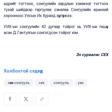
өдрийг тогтоох, сонгуулийн зардлын хэмжээг тогтоох
тухай шийдвэр гаргуулах саналаа Сонгуулийн ерөнхий
хорооноос Улсын Их Хуралд хүргүүлжээ.
УИХ-ын сонгуулийн 42 дугаар тойрог нь УИХ-ын гишүүн
асан Д.Гантулгын сонгогдсон тойрог юм.
Эх сурвалж: СЕХ
Холбоотой сэдвүүд
нөхөн сонгууль
сех
сонгууль
уих