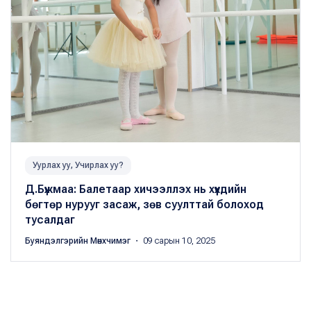
Уурлах уу, Учирлах уу?
Д.Бүжмаа: Балетаар хичээллэх нь хүүхдийн
бөгтөр нурууг засаж, зөв суулттай болоход
тусалдаг
Буяндэлгэрийн Мөнхчимэг
・ 09 сарын 10, 2025