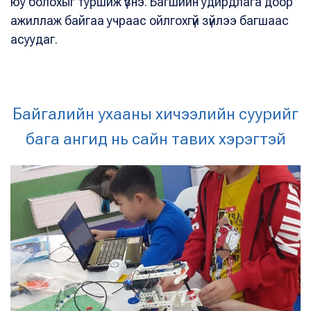
юу болохыг туршиж үзнэ. Багшийн удирдлага доор
ажиллаж байгаа учраас ойлгохгүй зүйлээ багшаас
асуудаг.
Байгалийн ухааны хичээлийн суурийг
бага ангид нь сайн тавих хэрэгтэй