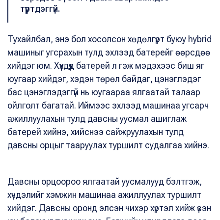
түүртдэггүй.
Тухайлбал, энэ бол хосолсон хөдөлгүүрт буюу hybrid
машиныг угсрахын тулд эхлээд батерейг өөрсдөө
хийдэг юм. Хүүхдүүд батерей л гэж мэдэхээс биш яг
юугаар хийдэг, хэдэн төрөл байдаг, цэнэглэдэг
бас цэнэглэдэггүй нь юугаараа ялгаатай талаар
ойлголт багатай. Иймээс эхлээд машинаа угсарч
ажиллуулахын тулд давсны уусмал ашиглаж
батерей хийнэ, хийснээ сайжруулахын тулд
давсны орцыг тааруулах туршилт судалгаа хийнэ.
Давсны орцоороо ялгаатай уусмалууд бэлтгэж,
хүчдэлийг хэмжин машинаа ажиллуулах туршилт
хийдэг. Давсны оронд элсэн чихэр хүртэл хийж үзэн