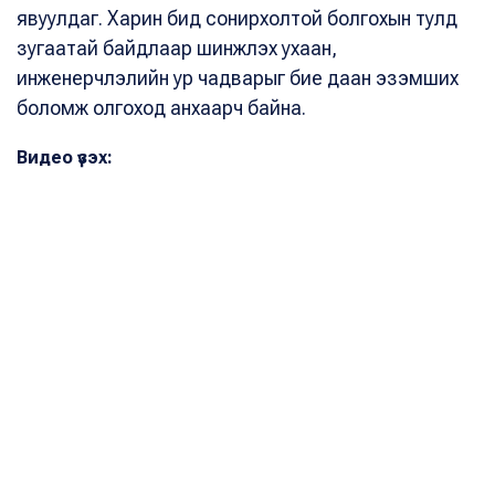
явуулдаг. Харин бид сонирхолтой болгохын тулд
зугаатай байдлаар шинжлэх ухаан,
инженерчлэлийн ур чадварыг бие даан эзэмших
боломж олгоход анхаарч байна.
Видео үзэх: