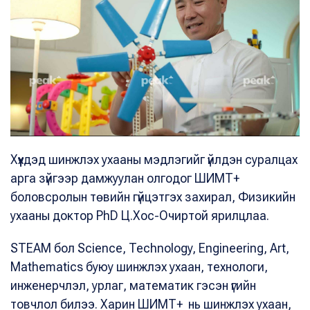
Хүүхдэд шинжлэх ухааны мэдлэгийг үйлдэн суралцах
арга зүйгээр дамжуулан олгодог ШИМТ+
боловсролын төвийн гүйцэтгэх захирал, Физикийн
ухааны доктор PhD Ц.Хос-Очиртой ярилцлаа.
STEAM бол Science, Technology, Engineering, Art,
Mathematics буюу шинжлэх ухаан, технологи,
инженерчлэл, урлаг, математик гэсэн үгийн
товчлол билээ. Харин ШИМТ+ нь шинжлэх ухаан,