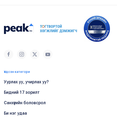
Үндсэн категори
Уурлах уу, учирлах уу?
Бидний 17 зорилт
Санхүүгийн боловсрол
Би нэг удаа