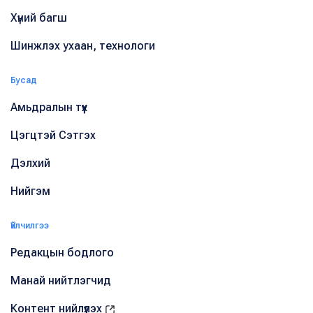
Хүний багш
Шинжлэх ухаан, технологи
Бусад
Амьдралын түүх
Цэгцтэй Сэтгэх
Дэлхий
Нийгэм
Үйлчилгээ
Редакцын бодлого
Манай нийтлэгчид
Контент нийлүүлэх