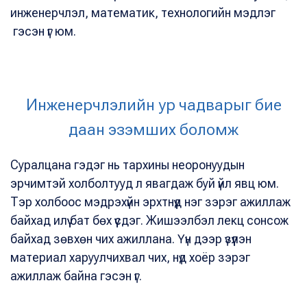
инженерчлэл, математик, технологийн мэдлэг
гэсэн үг юм.
Инженерчлэлийн ур чадварыг бие
даан эзэмших боломж
Суралцана гэдэг нь тархины неоронуудын
эрчимтэй холболтууд л явагдаж буй үйл явц юм.
Тэр холбоос мэдрэхүйн эрхтнүүд нэг зэрэг ажиллаж
байхад илүү бат бөх үүсдэг. Жишээлбэл лекц сонсож
байхад зөвхөн чих ажиллана. Үүн дээр үзүүлэн
материал харуулчихвал чих, нүд хоёр зэрэг
ажиллаж байна гэсэн үг.