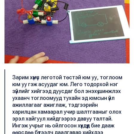
Зарим хүмүүс леготой төстэй юм уу, тоглоом
юм уу гэж асуудаг юм. Лего тодорхой нэг
зүйлийг хийгээд дуусдаг бол энэхүү шинжлэх
ухаанч тоглоомууд тухайн эд юмсын үйл
ажиллагааг ажиглаж, тэдгээрийн
харилцан хамаарал учир шалтгааныг олох
эрэл хайгуул хийдгээрээ давуу талтай.
Ингэж учрыг нь ойлгосон хүүхдүүд бие дааж
өөрсдөө бүтээлч даалгавар хийхдээ