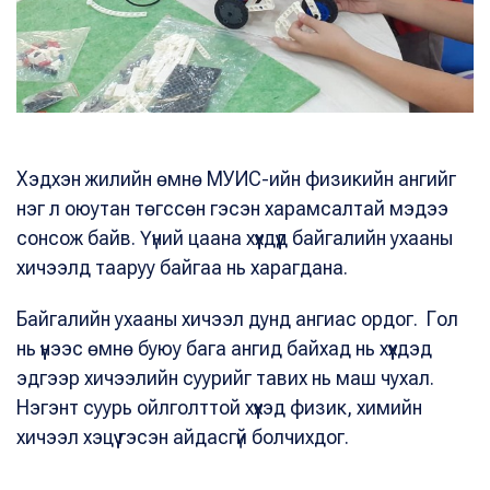
Хэдхэн жилийн өмнө МУИС-ийн физикийн ангийг
нэг л оюутан төгссөн гэсэн харамсалтай мэдээ
сонсож байв. Үүний цаана хүүхдүүд байгалийн ухааны
хичээлд тааруу байгаа нь харагдана.
Байгалийн ухааны хичээл дунд ангиас ордог. Гол
нь үүнээс өмнө буюу бага ангид байхад нь хүүхдэд
эдгээр хичээлийн суурийг тавих нь маш чухал.
Нэгэнт суурь ойлголттой хүүхэд физик, химийн
хичээл хэцүү гэсэн айдасгүй болчихдог.