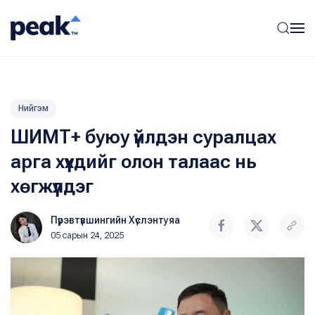
Нийгэм
ШИМТ+ буюу үйлдэн суралцах
арга хүүхдийг олон талаас нь
хөгжүүлдэг
Пүрэвтүвшингийн Хүслэнтуяа
05 сарын 24, 2025