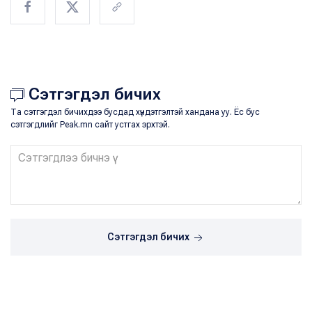
Сэтгэгдэл бичих
Та сэтгэгдэл бичихдээ бусдад хүндэтгэлтэй хандана уу. Ёс бус
сэтгэгдлийг Peak.mn сайт устгах эрхтэй.
Сэтгэгдэл бичих