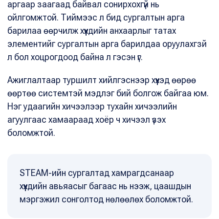
аргаар заагаад байвал сонирхохгүй нь
ойлгомжтой. Тиймээс л бид сургалтын арга
барилаа өөрчилж хүүхдийн анхаарлыг татах
элементийг сургалтын арга барилдаа оруулахгзй
л бол хоцрогдоод байна л гэсэн үг.
Ажиглалтаар туршилт хийлгэснээр хүүхэд өөрөө
өөртөө системтэй мэдлэг бий болгож байгаа юм.
Нэг удаагийн хичээлээр тухайн хичээлийн
агуулгаас хамаараад хоёр ч хичээл үзэх
боломжтой.
STEAM-ийн сургалтад хамрагдсанаар
хүүхдийн авьяасыг багаас нь нээж, цаашдын
мэргэжил сонголтод нөлөөлөх боломжтой.