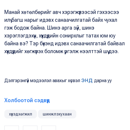
Манай хөтөлбөрийг авч хэрэгжүүлээсэй гэхээсээ
илүү багш нарыг идэвх санаачилгатай байх чухал
гэж бодож байна. Шинэ арга зүй, шинэ
хэрэглэгдэхүүн, хүүхдүүдийн сонирхлыг татах юм юу
байна вэ? Тэр бүхэнд идэвх санаачилгатай байвал
хүүхдүүдийг хөгжүүлэх боломж үргэлж нээлттэй шүү дээ.
энд
Дэлгэрэнгүй мэдээлэл авахыг хүсвэл
дарна уу
Холбоотой сэдвүүд
хүүхэдхөгжил
шинжлэхухаан