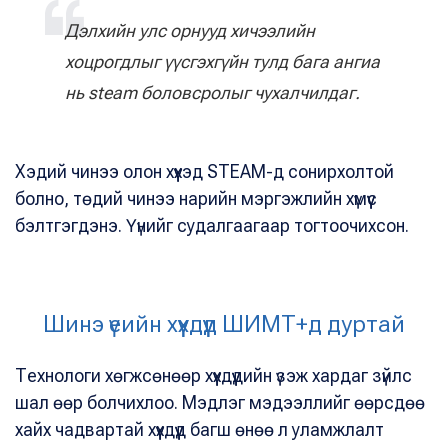
Дэлхийн улс орнууд хичээлийн
хоцрогдлыг үүсгэхгүйн тулд бага ангиа
нь steam боловсролыг чухалчилдаг.
Хэдий чинээ олон хүүхэд STEАM-д сонирхолтой
болно, төдий чинээ нарийн мэргэжлийн хүмүүс
бэлтгэгдэнэ. Үүнийг судалгаагаар тогтоочихсон.
Шинэ үеийн хүүхдүүд ШИМТ+д дуртай
Технологи хөгжсөнөөр хүүхдүүдийн үзэж хардаг зүйлс
шал өөр болчихлоо. Мэдлэг мэдээллийг өөрсдөө
хайх чадвартай хүүхдүүд багш өнөө л уламжлалт