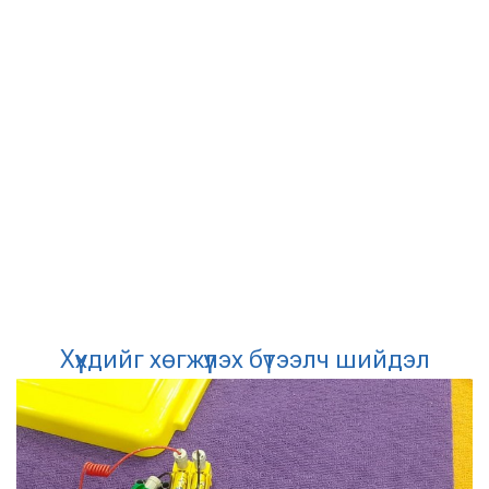
Хүүхдийг хөгжүүлэх бүтээлч шийдэл