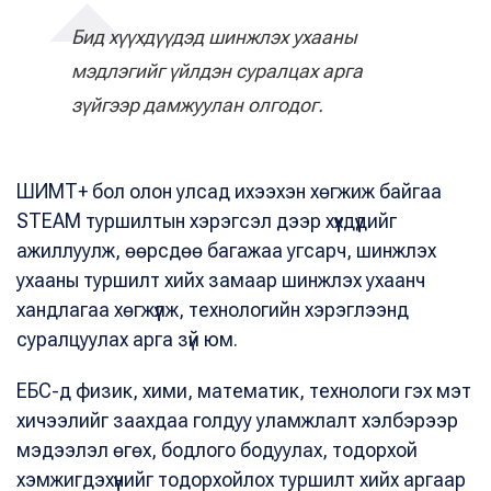
Бид хүүхдүүдэд шинжлэх ухааны
мэдлэгийг үйлдэн суралцах арга
зүйгээр дамжуулан олгодог.
ШИМТ+ бол олон улсад ихээхэн хөгжиж байгаа
STEAM туршилтын хэрэгсэл дээр хүүхдүүдийг
ажиллуулж, өөрсдөө багажаа угсарч, шинжлэх
ухааны туршилт хийх замаар шинжлэх ухаанч
хандлагаа хөгжүүлж, технологийн хэрэглээнд
суралцуулах арга зүй юм.
ЕБС-д физик, хими, математик, технологи гэх мэт
хичээлийг заахдаа голдуу уламжлалт хэлбэрээр
мэдээлэл өгөх, бодлого бодуулах, тодорхой
хэмжигдэхүүнийг тодорхойлох туршилт хийх аргаар