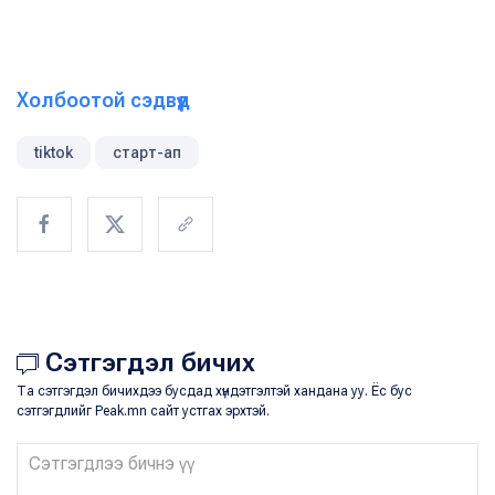
Холбоотой сэдвүүд
tiktok
старт-ап
Сэтгэгдэл бичих
Та сэтгэгдэл бичихдээ бусдад хүндэтгэлтэй хандана уу. Ёс бус
сэтгэгдлийг Peak.mn сайт устгах эрхтэй.