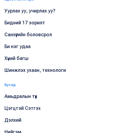
Уурлах уу, учирлах уу?
Бидний 17 зорилт
Санхүүгийн боловсрол
Би нэг удаа
Хүний багш
Шинжлэх ухаан, технологи
Бусад
Амьдралын түүх
Цэгцтэй Сэтгэх
Дэлхий
Нийгэм