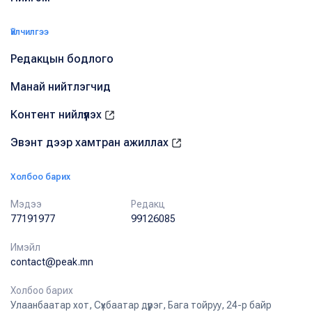
Үйлчилгээ
Редакцын бодлого
Манай нийтлэгчид
Контент нийлүүлэх
Эвэнт дээр хамтран ажиллах
Холбоо барих
Мэдээ
Редакц
77191977
99126085
Имэйл
contact@peak.mn
Холбоо барих
Улаанбаатар хот, Сүхбаатар дүүрэг, Бага тойруу, 24-р байр