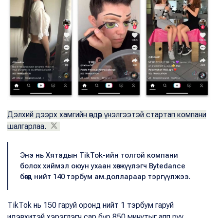
Дэлхий дээрх хамгийн өндөр үнэлгээтэй стартап компани
шалгарлаа.
Энэ нь Хятадын TikTok-ийн толгой компани
болох хиймэл оюун ухаан хөгжүүлэгч Bytedance
бөгөөд нийт 140 тэрбум ам.доллараар тэргүүлжээ.
TikTok нь 150 гаруй оронд нийт 1 тэрбум гаруй
идэвхитэй хэрэглэгч сар бүр 850 минутыг апп руу