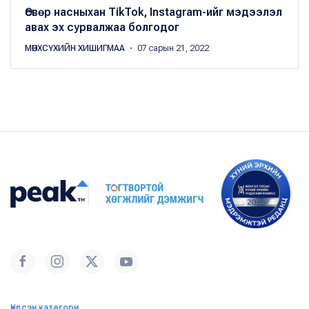
Өсвөр насныхан TikTok, Instagram-ийг мэдээлэл
авах эх сурвалжаа болгодог
МӨНХСҮХИЙН ХИШИГМАА
・ 07 сарын 21, 2022
Үндсэн категори