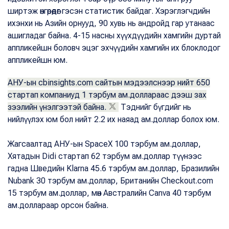
ширтэж өнгөрөөдөг гэсэн статистик байдаг. Хэрэглэгчдийн
ихэнхи нь Азийн орнууд, 90 хувь нь андройд гар утанаас
ашигладаг байна. 4-15 насны хүүхдүүдийн хамгийн дуртай
аппликейшн боловч эцэг эхчүүдийн хамгийн их блоклодог
аппликейшн юм.
АНУ-ын cbinsights.com сайтын мэдээлснээр нийт 650
стартап компаниуд 1 тэрбум ам.доллараас дээш зах
зээлийн үнэлгээтэй байна.
Тэднийг бүгдийг нь
нийлүүлэх юм бол нийт 2.2 их наяад ам.доллар болох юм.
Жагсаалтад АНУ-ын SpaceX 100 тэрбум ам.доллар,
Хятадын Didi стартап 62 тэрбум ам.доллар түүнээс
гадна Шведийн Klarna 45.6 тэрбум ам.доллар, Бразилийн
Nubank 30 тэрбум ам.доллар, Британийн Checkout.com
15 тэрбум ам.доллар, мөн Австралийн Canva 40 тэрбум
ам.доллараар орсон байна.