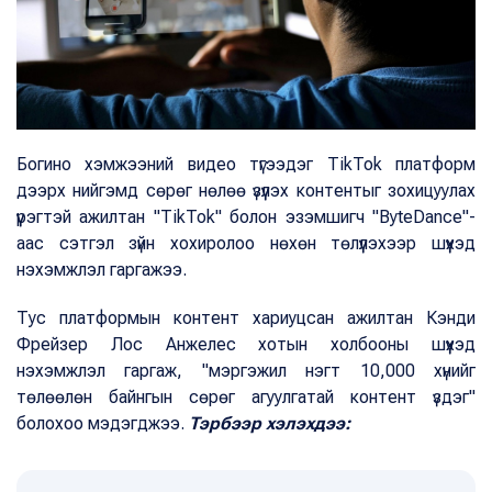
Богино хэмжээний видео түгээдэг TikTok платформ
дээрх нийгэмд сөрөг нөлөө үзүүлэх контентыг зохицуулах
үүрэгтэй ажилтан "TikTok" болон эзэмшигч "ByteDance"-
аас сэтгэл зүйн хохиролоо нөхөн төлүүлэхээр шүүхэд
нэхэмжлэл гаргажээ.
Тус платформын контент хариуцсан ажилтан Кэнди
Фрейзер Лос Анжелес хотын холбооны шүүхэд
нэхэмжлэл гаргаж, "мэргэжил нэгт 10,000 хүнийг
төлөөлөн байнгын сөрөг агуулгатай контент үздэг"
болохоо мэдэгджээ.
Тэрбээр хэлэхдээ: