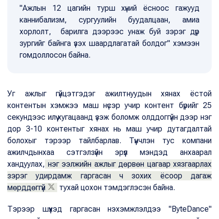
"Ажлын 12 цагийн турш хүний ёсноос гажууд
каннибализм, сургуулийн буудалцаан, амиа
хорлолт, барилга дээрээс унаж буй зэрэг дүр
зургийг байнга үзэх шаардлагатай болдог" хэмээн
гомдоллосон байна.
Уг ажлыг гүйцэтгэдэг ажилтнуудын хянах ёстой
контентын хэмжээ маш нүсэр учир контент бүрийг 25
секундээс илүү хугацаанд үзэж боломж олддоггүйн дээр нэг
дор 3-10 контентыг хянах нь маш учир дутагдалтай
болохыг тэрээр тайлбарлав. Түүнчлэн тус компани
ажилчдынхаа сэтгэлзүйн эрүүл мэндэд анхаарал
хандуулах,
нэг ээлжийн ажлыг дөрвөн цагаар хязгаарлах
зэрэг удирдамж гаргасан ч зохих ёсоор дагаж
мөрддөггүй
тухай цохон тэмдэглэсэн байна.
Тэрээр шүүхэд гаргасан нэхэмжлэлдээ "ByteDance"