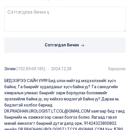
Сэтгэгдэл бичих
Зочин
[102.89.69.185] ・ 2024.12.28
Хариулах
БҮГДЭЭРЭЭ САЙН УУ!!!!! Бид олон нийтэд мэдээлэхийг хүсч
байна; Та бөөрийг худалдахыг хүсч байна уу? Та санхүүгийн
хямралын улмаас бөөрийг зарж борлуулах боломжийг
эрэлхийлж байна уу, юу хийхээ мэдэхгүй байна уу? Дараа нь
бидэнтэй холбоо бариад
DR.PRADHAN.UROLOGIST.LT.COL@GMAIL.COM хаягаар бид танд
бөөрнийх нь хэмжээгээр санал болгох болно. Яагаад гэвэл
манай эмнэлэгт бөөрний дутагдалд орж, 91424323800802.
имэйл: DR.PRADHAN.UROLOGIST.LT.COL@GMAIL.COM Yнэ: $780,