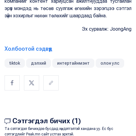
компанийг контент хариуцсан ажилтнууддаа тусгайлан
эрүүл мэндэд нь төсөв суулгаж өгөхийн зэрэгцээ сэтгэл
зүйн хохирлыг нөхөн төлөхийг шаардаад байна.
Эх сурвалж: JoongAng
Холбоотой сэдвүүд
tiktok
дэлхий
интертайнмэнт
олон улс
Сэтгэгдэл бичих (1)
Та сэтгэгдэл бичихдээ бусдад хүндэтгэлтэй хандана уу. Ёс бус
сэтгэгдлийг Peak.mn сайт устгах эрхтэй.