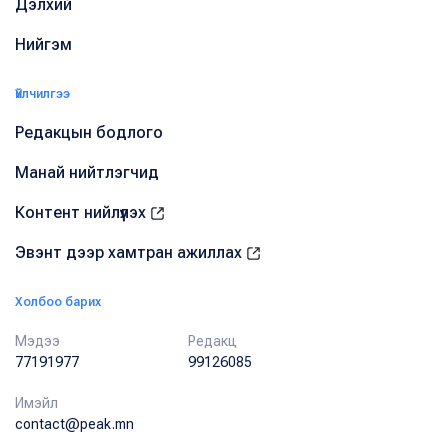
Дэлхий
Нийгэм
Үйлчилгээ
Редакцын бодлого
Манай нийтлэгчид
Контент нийлүүлэх
Эвэнт дээр хамтран ажиллах
Холбоо барих
Мэдээ
Редакц
77191977
99126085
Имэйл
contact@peak.mn