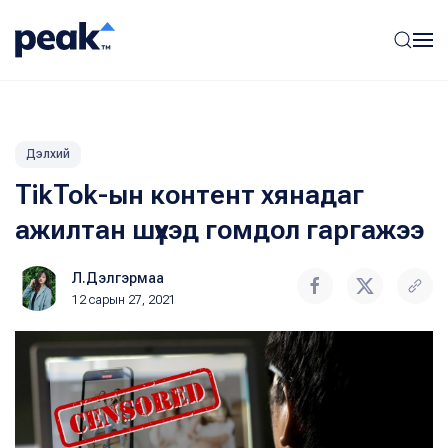
Дэлхий
TikTok-ын контент хянадаг
ажилтан шүүхэд гомдол гаргажээ
Л.Дэлгэрмаа
12 сарын 27, 2021