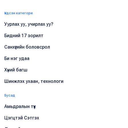
Үндсэн категори
Уурлах уу, учирлах уу?
Бидний 17 зорилт
Санхүүгийн боловсрол
Би нэг удаа
Хүний багш
Шинжлэх ухаан, технологи
Бусад
Амьдралын түүх
Цэгцтэй Сэтгэх