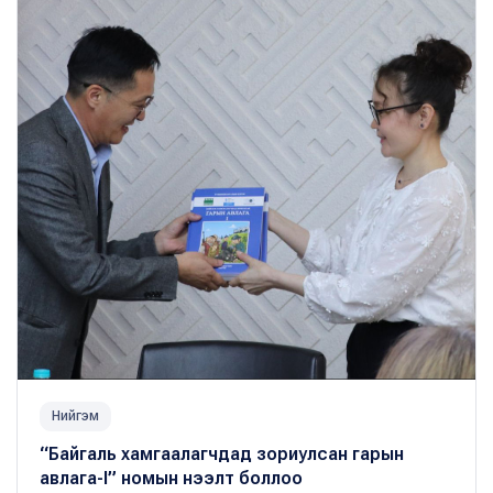
Нийгэм
“Байгаль хамгаалагчдад зориулсан гарын
авлага-I” номын нээлт боллоо