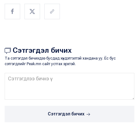
Сэтгэгдэл бичих
Та сэтгэгдэл бичихдээ бусдад хүндэтгэлтэй хандана уу. Ёс бус
сэтгэгдлийг Peak.mn сайт устгах эрхтэй.
Сэтгэгдэл бичих