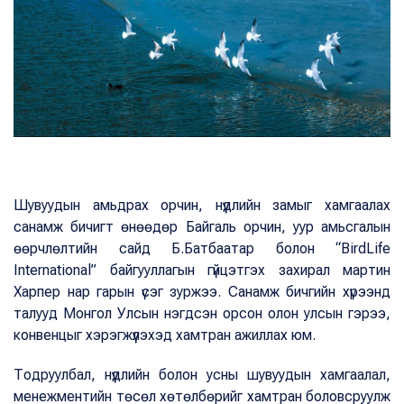
Шувуудын амьдрах орчин, нүүдлийн замыг хамгаалах
санамж бичигт өнөөдөр Байгаль орчин, уур амьсгалын
өөрчлөлтийн сайд Б.Батбаатар болон “BirdLife
International” байгууллагын гүйцэтгэх захирал мартин
Харпер нар гарын үсэг зуржээ. Санамж бичгийн хүрээнд
талууд Монгол Улсын нэгдсэн орсон олон улсын гэрээ,
конвенцыг хэрэгжүүлэхэд хамтран ажиллах юм.
Тодруулбал, нүүдлийн болон усны шувуудын хамгаалал,
менежментийн төсөл хөтөлбөрийг хамтран боловсруулж