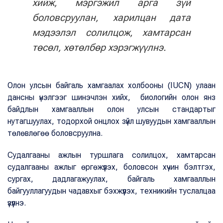
хийж, мэргэжил арга зүй
боловсруулан, харилцан дата
мэдээлэл солилцож, хамтарсан
төсөл, хөтөлбөр хэрэгжүүлнэ.
Олон улсын байгаль хамгаалах холбооны (IUCN) улаан
дансны үнэлгээг шинэчлэн хийх, биологийн олон янз
байдлын хамгааллын олон улсын стандартыг
нутагшуулах, тодорхой онцлох зүйл шувуудын хамгааллын
төлөвлөгөө боловсруулна.
Судалгааны ажлын туршлага солилцох, хамтарсан
судалгааны ажлыг өргөжүүлэх, боловсон хүчин бэлтгэх,
сургах, дадлагажуулах, байгаль хамгааллын
байгууллагуудын чадавхыг бэхжүүлэх, техникийн туслалцаа
үзүүлнэ.