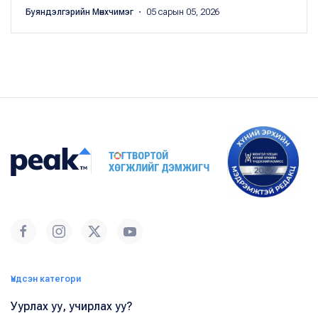
Буяндэлгэрийн Мөнхчимэг
・ 05 сарын 05, 2026
Үндсэн категори
Уурлах уу, учирлах уу?