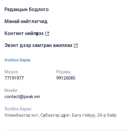
Редакцын бодлого
Манай нийтлэгчид
Контент нийлүүлэх
Эвэнт дээр хамтран ажиллах
Холбоо барих
Мэдээ
Редакц
77191977
99126085
Имэйл
contact@peak.mn
Холбоо барих
Улаанбаатар хот, Сүхбаатар дүүрэг, Бага тойруу, 24-р байр