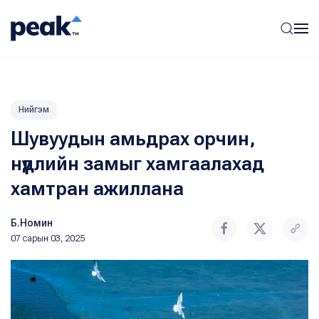
Нийгэм
Шувуудын амьдрах орчин,
нүүдлийн замыг хамгаалахад
хамтран ажиллана
Б.Номин
07 сарын 03, 2025