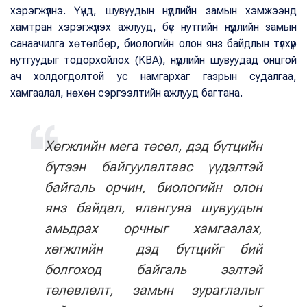
хэрэгжүүлнэ. Үүнд, шувуудын нүүдлийн замын хэмжээнд
хамтран хэрэгжүүлэх ажлууд, бүс нутгийн нүүдлийн замын
санаачилга хөтөлбөр, биологийн олон янз байдлын түлхүүр
нутгуудыг тодорхойлох (KBA), нүүдлийн шувуудад онцгой
ач холдогдолтой ус намгархаг газрын судалгаа,
хамгаалал, нөхөн сэргээлтийн ажлууд багтана.
Хөгжлийн мега төсөл, дэд бүтцийн
бүтээн байгуулалтаас үүдэлтэй
байгаль орчин, биологийн олон
янз байдал, ялангуяа шувуудын
амьдрах орчныг хамгаалах,
хөгжлийн дэд бүтцийг бий
болгоход байгаль ээлтэй
төлөвлөлт, замын зураглалыг