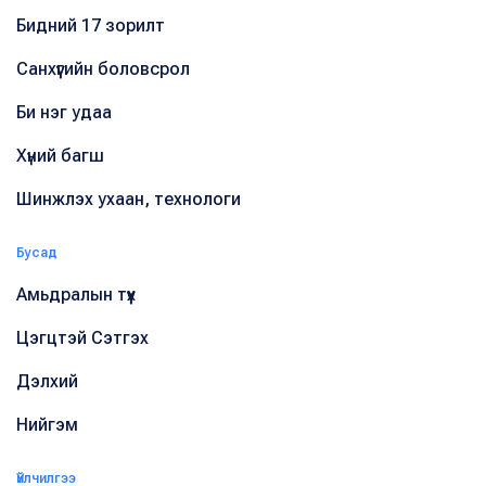
Бидний 17 зорилт
Санхүүгийн боловсрол
Би нэг удаа
Хүний багш
Шинжлэх ухаан, технологи
Бусад
Амьдралын түүх
Цэгцтэй Сэтгэх
Дэлхий
Нийгэм
Үйлчилгээ