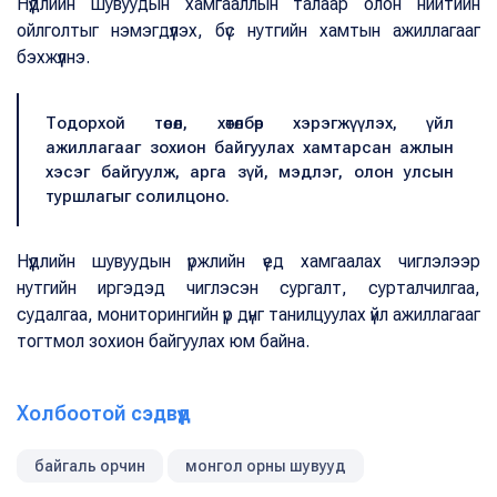
Нүүдлийн шувуудын хамгааллын талаар олон нийтийн
ойлголтыг нэмэгдүүлэх, бүс нутгийн хамтын ажиллагааг
бэхжүүлнэ.
Тодорхой төсөл, хөтөлбөр хэрэгжүүлэх, үйл
ажиллагааг зохион байгуулах хамтарсан ажлын
хэсэг байгуулж, арга зүй, мэдлэг, олон улсын
туршлагыг солилцоно.
Нүүдлийн шувуудын үржлийн үед хамгаалах чиглэлээр
нутгийн иргэдэд чиглэсэн сургалт, сурталчилгаа,
судалгаа, мониторингийн үр дүнг танилцуулах үйл ажиллагааг
тогтмол зохион байгуулах юм байна.
Холбоотой сэдвүүд
байгаль орчин
монгол орны шувууд