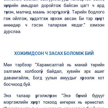
хүмүүсийн амьдрал доройтож байсан цагт ч ард
түмэн, малчид маань эсэргүүцээгүй. Төрийн бодлого
гэж ойлгож, хүндэтгэж хүлээж авсан. Би тэр хүмүүст
өнөөдөр ч гэсэн талархаж явдаг." хэмээн
дурслаа.
ХОЖИМДСОН Ч ЗАСАХ БОЛОМЖ БИЙ
Мөн тэрбээр "Харамсалтай нь манай төрийн
залгамж холбоогүй байдал, хувийн эрх ашиг
давамгайлж, Богд уулын амуудыг хүрээлж хот
босчхоод буй.
Энэ талаар үргэлжлүүлэн "Энэ бүхний бурууг
мэргэжлийн хүмүүст тохоод өнгөрөх нь өрөөсгөл.