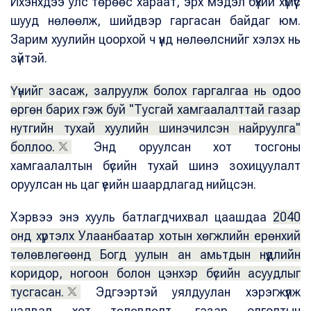
Ихэнхдээ улс төрөөс хараат, эрх мэдэл бүхий хүмүүс
шууд нөлөөлж, шийдвэр гаргасан байдаг юм.
Зарим хуулийн цоорхой ч үүнд нөлөөлснийг хэлэх нь
зүйтэй.
Үүнийг засаж, залруулж болох гаргалгаа нь одоо
өргөн барих гэж буй "Тусгай хамгаалалттай газар
нутгийн тухай хуулийн шинэчилсэн найруулга"
боллоо.
Энд оруулсан хот тосгоны
хамгаалалтын бүсийн тухай шинэ зохицуулалт
оруулсан нь цаг үеийн шаардлагад нийцсэн.
Хэрвээ энэ хууль батлагдчихвал цаашдаа
2040
онд хүртэлх Улаанбаатар хотын хөгжлийн ерөнхий
төлөвлөгөөнд Богд уулын ан амьтдын нүүдлийн
коридор, ногоон болон цэнхэр бүсийн асуудлыг
тусгасан.
Эдгээртэй уялдуулан хэрэгжүүлж
чадвал хот төлөвлөлт, газар олголтын