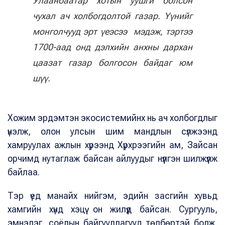
Улаанбаатар хотын уушги болсон
чухал ач холбогдолтой газар. Үүнийг
монголчууд эрт үеэсээ мэдэж, тэртээ
1700-аад онд дэлхийн анхны дархан
цаазат газар болгосон байдаг юм
шүү.
Хожим эрдэмтэн экосистемийнх нь ач холбогдлыг
үнэлж, олон улсын шим мандлын сүлжээнд
хамруулах ажлын хүрээнд Хүрхрээгийн ам, Зайсан
орчимд нутаглаж байсан айлуудыг нүүлгэн шилжүүлж
байлаа.
Тэр үед манайх нийгэм, эдийн засгийн хувьд
хамгийн хүнд хэцүү он жилүүд байсан. Сургууль,
эмнэлэг, соёлын байгууллагууд төлбөртэй болж,