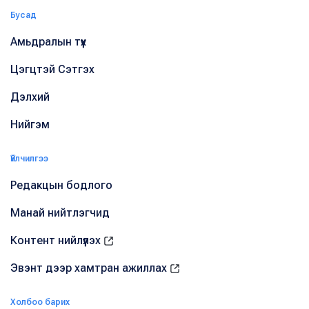
Бусад
Амьдралын түүх
Цэгцтэй Сэтгэх
Дэлхий
Нийгэм
Үйлчилгээ
Редакцын бодлого
Манай нийтлэгчид
Контент нийлүүлэх
Эвэнт дээр хамтран ажиллах
Холбоо барих