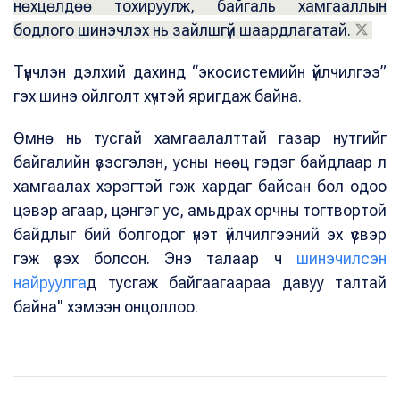
нөхцөлдөө тохируулж, байгаль хамгааллын
бодлого шинэчлэх нь зайлшгүй шаардлагатай.
Түүнчлэн дэлхий дахинд “экосистемийн үйлчилгээ”
гэх шинэ ойлголт хүчтэй яригдаж байна.
Өмнө нь тусгай хамгаалалттай газар нутгийг
байгалийн үзэсгэлэн, усны нөөц гэдэг байдлаар л
хамгаалах хэрэгтэй гэж хардаг байсан бол одоо
цэвэр агаар, цэнгэг ус, амьдрах орчны тогтвортой
байдлыг бий болгодог үнэт үйлчилгээний эх үүсвэр
гэж үзэх болсон. Энэ талаар ч
шинэчилсэн
найруулга
д тусгаж байгаагаараа давуу талтай
байна" хэмээн онцоллоо.