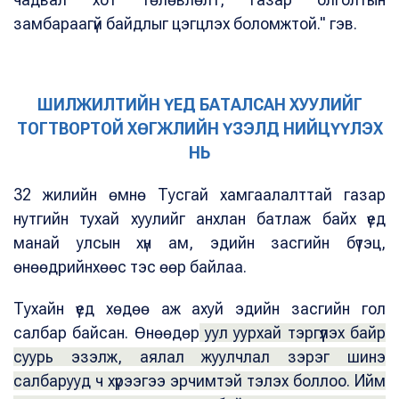
замбараагүй байдлыг цэгцлэх боломжтой." гэв.
ШИЛЖИЛТИЙН ҮЕД БАТАЛСАН ХУУЛИЙГ
ТОГТВОРТОЙ ХӨГЖЛИЙН ҮЗЭЛД НИЙЦҮҮЛЭХ
НЬ
32 жилийн өмнө Тусгай хамгаалалттай газар
нутгийн тухай хуулийг анхлан батлаж байх үед
манай улсын хүн ам, эдийн засгийн бүтэц,
өнөөдрийнхөөс тэс өөр байлаа.
Тухайн үед хөдөө аж ахуй эдийн засгийн гол
салбар байсан. Өнөөдөр
уул уурхай тэргүүлэх байр
суурь эзэлж, аялал жуулчлал зэрэг шинэ
салбарууд ч хүрээгээ эрчимтэй тэлэх боллоо. Ийм