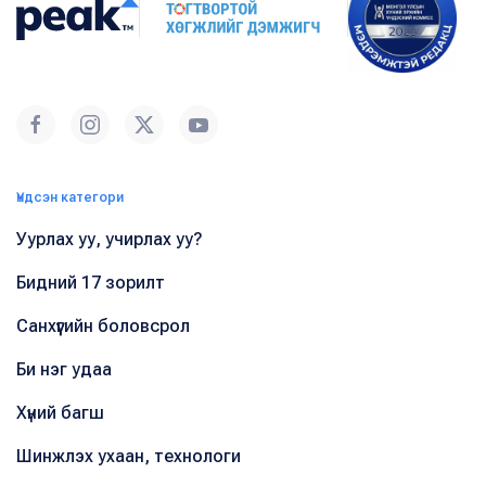
Үндсэн категори
Уурлах уу, учирлах уу?
Бидний 17 зорилт
Санхүүгийн боловсрол
Би нэг удаа
Хүний багш
Шинжлэх ухаан, технологи