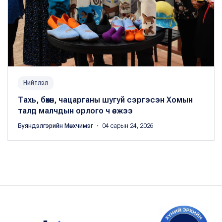
Нийтлэл
Тахь, бөхөн, чацарганы шугуй сэргэсэн Хомын
талд малчдын орлого ч өсжээ
Буяндэлгэрийн Мөнхчимэг
・ 04 сарын 24, 2026