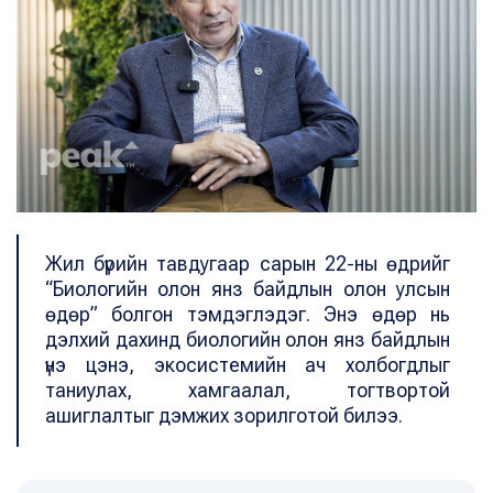
Жил бүрийн тавдугаар сарын 22-ны өдрийг
“Биологийн олон янз байдлын олон улсын
өдөр” болгон тэмдэглэдэг. Энэ өдөр нь
дэлхий дахинд биологийн олон янз байдлын
үнэ цэнэ, экосистемийн ач холбогдлыг
таниулах, хамгаалал, тогтвортой
ашиглалтыг дэмжих зорилготой билээ.