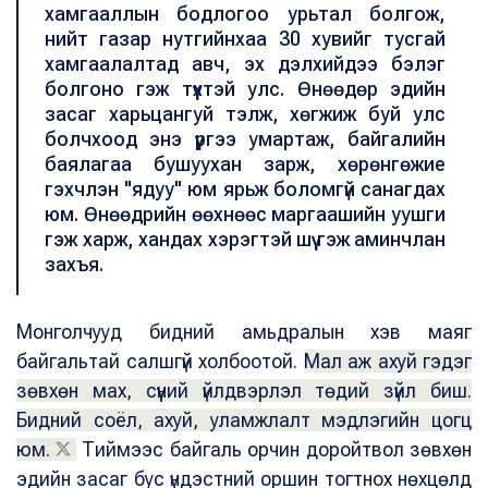
хамгааллын бодлогоо урьтал болгож,
нийт газар нутгийнхаа 30 хувийг тусгай
хамгаалалтад авч, эх дэлхийдээ бэлэг
болгоно гэж түүхтэй улс. Өнөөдөр эдийн
засаг харьцангуй тэлж, хөгжиж буй улс
болчхоод энэ үүргээ умартаж, байгалийн
баялагаа бушуухан зарж, хөрөнгөжие
гэхчлэн "ядуу" юм ярьж боломгүй санагдах
юм. Өнөөдрийн өөхнөөс маргаашийн уушги
гэж харж, хандах хэрэгтэй шүү гэж аминчлан
захъя.
Монголчууд бидний амьдралын хэв маяг
байгальтай салшгүй холбоотой.
Мал аж ахуй гэдэг
зөвхөн мах, сүүний үйлдвэрлэл төдий зүйл биш.
Бидний соёл, ахуй, уламжлалт мэдлэгийн цогц
юм.
Тиймээс байгаль орчин доройтвол зөвхөн
эдийн засаг бус үндэстний оршин тогтнох нөхцөлд