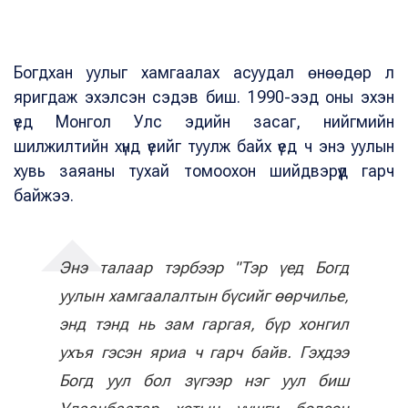
Богдхан уулыг хамгаалах асуудал өнөөдөр л
яригдаж эхэлсэн сэдэв биш. 1990-ээд оны эхэн
үед Монгол Улс эдийн засаг, нийгмийн
шилжилтийн хүнд үеийг туулж байх үед ч энэ уулын
хувь заяаны тухай томоохон шийдвэрүүд гарч
байжээ.
Энэ талаар тэрбээр "Тэр үед Богд
уулын хамгаалалтын бүсийг өөрчилье,
энд тэнд нь зам гаргая, бүр хонгил
ухъя гэсэн яриа ч гарч байв. Гэхдээ
Богд уул бол зүгээр нэг уул биш