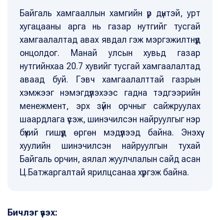
Байгаль хамгааллын хамгийн үр дүнтэй, урт
хугацааны арга нь газар нутгийг тусгай
хамгаалалтад авах явдал гэж мэргэжилтнүүд
онцолдог. Манай улсын хувьд газар
нутгийнхаа 20.7 хувийг тусгай хамгаалалтад
аваад буй. Гэвч хамгаалалттай газрын
хэмжээг нэмэгдүүлэхээс гадна тэдгээрийн
менежмент, эрх зүйн орчныг сайжруулах
шаардлага үүсэж, шинэчилсэн найруулгыг нэр
бүхий гишүүд өргөн мэдүүлээд байна. Энэхүү
хуулийн шинэчилсэн найруулгын тухай
Байгаль орчин, аялал жуулчлалын сайд асан
Ц.Батжаргалтай ярилцсанаа хүргэж байна.
Бичлэг үзэх: