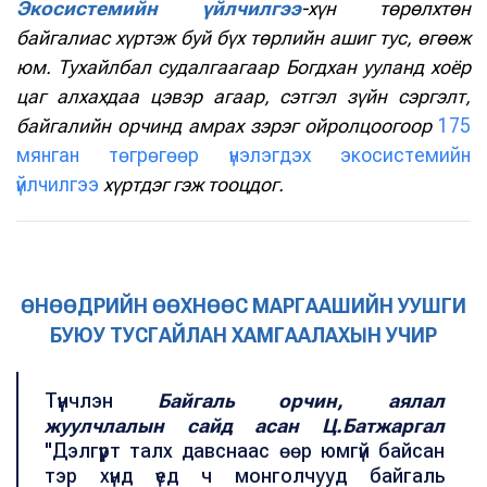
Экосистемийн үйлчилгээ
-хүн төрөлхтөн
байгалиас хүртэж буй бүх төрлийн ашиг тус, өгөөж
юм. Тухайлбал судалгаагаар Богдхан ууланд хоёр
цаг алхахдаа цэвэр агаар, сэтгэл зүйн сэргэлт,
байгалийн орчинд амрах зэрэг ойролцоогоор
175
мянган төгрөгөөр үнэлэгдэх экосистемийн
үйлчилгээ
хүртдэг гэж тооцдог.
ӨНӨӨДРИЙН ӨӨХНӨӨС МАРГААШИЙН УУШГИ
БУЮУ ТУСГАЙЛАН ХАМГААЛАХЫН УЧИР
Түүнчлэн
Байгаль орчин, аялал
жуулчлалын сайд асан Ц.Батжаргал
"Дэлгүүрт талх давснаас өөр юмгүй байсан
тэр хүнд үед ч монголчууд байгаль