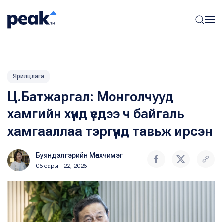
Ярилцлага
Ц.Батжаргал: Монголчууд
хамгийн хүнд үедээ ч байгаль
хамгааллаа тэргүүнд тавьж ирсэн
Буяндэлгэрийн Мөнхчимэг
05 сарын 22, 2026