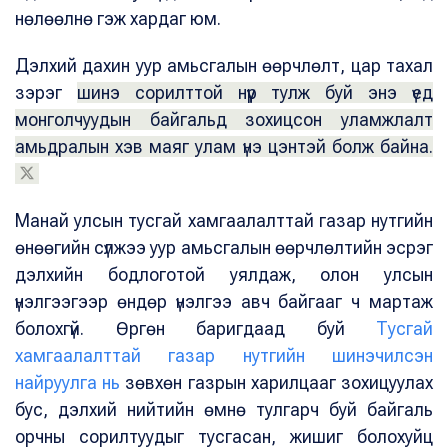
нөлөөлнө гэж хардаг юм.
Дэлхий дахин уур амьсгалын өөрчлөлт, цар тахал
зэрэг
шинэ сорилттой нүүр тулж буй энэ үед
монголчуудын байгальд зохицсон уламжлалт
амьдралын хэв маяг улам үнэ цэнтэй болж байна.
Манай улсын тусгай хамгаалалттай газар нутгийн
өнөөгийн сүлжээ уур амьсгалын өөрчлөлтийн эсрэг
дэлхийн бодлоготой уялдаж, олон улсын
үнэлгээгээр өндөр үнэлгээ авч байгааг ч мартаж
болохгүй. Өргөн баригдаад буй
Тусгай
хамгаалалттай газар нутгийн шинэчилсэн
найруулга нь
зөвхөн газрын харилцааг зохицуулах
бус, дэлхий нийтийн өмнө тулгарч буй байгаль
орчны сорилтуудыг тусгасан, жишиг болохуйц