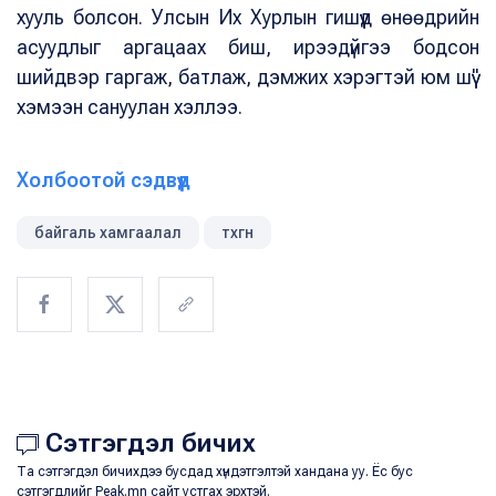
хууль болсон. Улсын Их Хурлын гишүүд өнөөдрийн
асуудлыг аргацаах биш, ирээдүйгээ бодсон
шийдвэр гаргаж, батлаж, дэмжих хэрэгтэй юм шүү"
хэмээн сануулан хэллээ.
Холбоотой сэдвүүд
байгаль хамгаалал
тхгн
Сэтгэгдэл бичих
Та сэтгэгдэл бичихдээ бусдад хүндэтгэлтэй хандана уу. Ёс бус
сэтгэгдлийг Peak.mn сайт устгах эрхтэй.