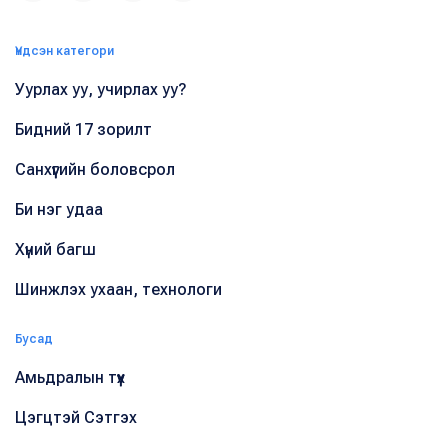
Үндсэн категори
Уурлах уу, учирлах уу?
Бидний 17 зорилт
Санхүүгийн боловсрол
Би нэг удаа
Хүний багш
Шинжлэх ухаан, технологи
Бусад
Амьдралын түүх
Цэгцтэй Сэтгэх