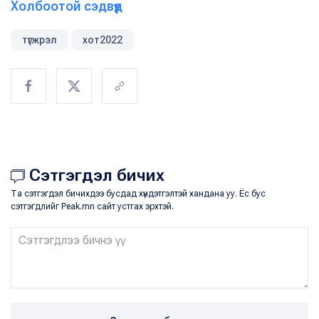
Холбоотой сэдвүүд
түгжрэл
хот2022
Сэтгэгдэл бичих
Та сэтгэгдэл бичихдээ бусдад хүндэтгэлтэй хандана уу. Ёс бус
сэтгэгдлийг Peak.mn сайт устгах эрхтэй.