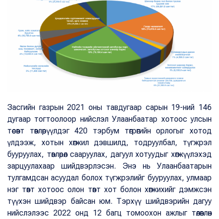
Засгийн газрын 2021 оны тавдугаар сарын 19-ний 146
дугаар тогтоолоор нийслэл Улаанбаатар хотоос улсын
төсөвт төвлөрүүлдэг 420 тэрбум төгрөгийн орлогыг хотод
үлдээж, хотын хөгжил дэвшилд, тодруулбал, түгжрэл
бууруулах, төвлөрөл сааруулах, дагуул хотуудыг хөгжүүлэхэд
зарцуулахаар шийдвэрлэсэн. Энэ нь Улаанбаатарын
тулгамдсан асуудал болох түгжрэлийг бууруулах, улмаар
нэг төвт хотоос олон төвт хот болон хөгжихийг дэмжсэн
түүхэн шийдвэр байсан юм. Тэрхүү шийдвэрийн дагуу
нийслэлээс 2022 онд 12 багц томоохон ажлыг төлөвлөн