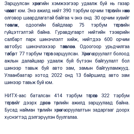
Зарцуулсан хөрөнгийн хэмжээгээр удаалж буй нь газар
чөлөөлөлт юм. Энэ ажилд нийт 390 тэрбум орчим төгрөгийн нөхөн
олговор шаардлагатай байгаа ч энэ онд 30 орчим хувийг
төсөвлөж, одоогийн байдлаар 75 тэрбум төгрөгийн
гүйцэтгэлтэй байна. Гуравдугаарт нийтийн тээврийн
салбарт парк шинэчлэлт хийж, нийтдээ 600 орчим
автобус шинэчлэхээр төлөвлөсөн. Одоогоор урьдчилгаа
төлбөрт 77 тэрбум төгрөг зарцуулсан. Хөрөнгө оруулалт болоод
ажлын далайцаар удаалж буй бүтээн байгуулалт бол
шинээр тавьж буй авто зам, замын байгууламжууд.
Улаанбаатар хотод 2022 онд 13 байршилд авто зам
шинээр тавьж буй юм.
НИТХ-аас баталсан 414 тэрбум төгрөгөөс 322 тэрбум
төгрөгийг дээрх дөрвөн төрлийн ажилд зарцуулаад байна.
Бусад найман төрлийн хөрөнгө оруулалтын задаргааг доорх
хүснэгтэд дэлгэрүүлэн буулгалаа.