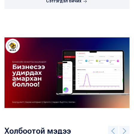
Сэтгэгдэл бичих
Холбоотой мэдээ