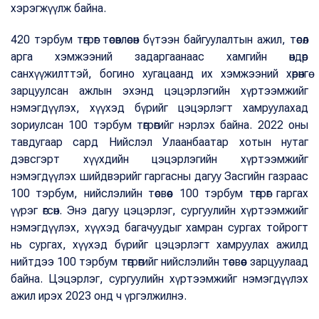
хэрэгжүүлж байна.
420 тэрбум төгрөг төсөвлөсөн бүтээн байгуулалтын ажил, төсөл
арга хэмжээний задаргаанаас хамгийн өндөр
санхүүжилттэй, богино хугацаанд их хэмжээний хөрөнгө
зарцуулсан ажлын эхэнд цэцэрлэгийн хүртээмжийг
нэмэгдүүлэх, хүүхэд бүрийг цэцэрлэгт хамруулахад
зориулсан 100 тэрбум төгрөгийг нэрлэх байна. 2022 оны
тавдугаар сард Нийслэл Улаанбаатар хотын нутаг
дэвсгэрт хүүхдийн цэцэрлэгийн хүртээмжийг
нэмэгдүүлэх шийдвэрийг гаргасны дагуу Засгийн газраас
100 тэрбум, нийслэлийн төсвөөс 100 тэрбум төгрөг гаргах
үүрэг өгсөн. Энэ дагуу цэцэрлэг, сургуулийн хүртээмжийг
нэмэгдүүлэх, хүүхэд багачуудыг хамран сургах тойрогт
нь сургах, хүүхэд бүрийг цэцэрлэгт хамруулах ажилд
нийтдээ 100 тэрбум төгрөгийг нийслэлийн төсвөөс зарцуулаад
байна. Цэцэрлэг, сургуулийн хүртээмжийг нэмэгдүүлэх
ажил ирэх 2023 онд ч үргэлжилнэ.