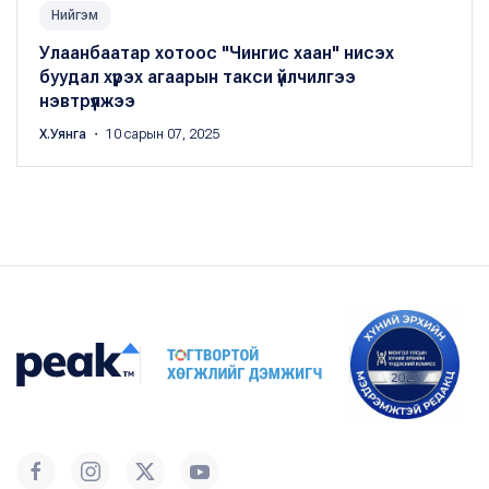
Нийгэм
Улаанбаатар хотоос "Чингис хаан" нисэх
буудал хүрэх агаарын такси үйлчилгээ
нэвтрүүлжээ
Х.Уянга
・ 10 сарын 07, 2025