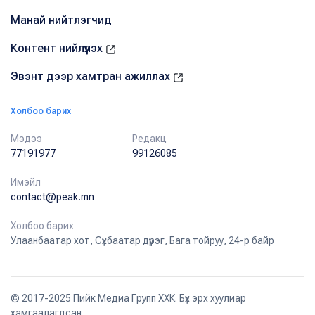
Манай нийтлэгчид
Контент нийлүүлэх
Эвэнт дээр хамтран ажиллах
Холбоо барих
Мэдээ
Редакц
77191977
99126085
Имэйл
contact@peak.mn
Холбоо барих
Улаанбаатар хот, Сүхбаатар дүүрэг, Бага тойруу, 24-р байр
© 2017-2025 Пийк Медиа Групп ХХК. Бүх эрх хуулиар
хамгаалагдсан.