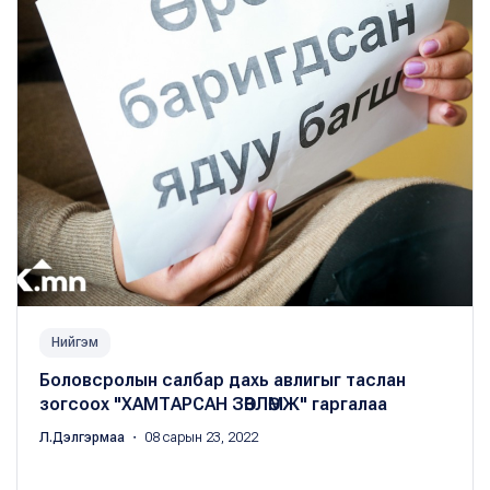
Нийгэм
Боловсролын салбар дахь авлигыг таслан
зогсоох "ХАМТАРСАН ЗӨВЛӨМЖ" гаргалаа
Л.Дэлгэрмаа
・ 08 сарын 23, 2022