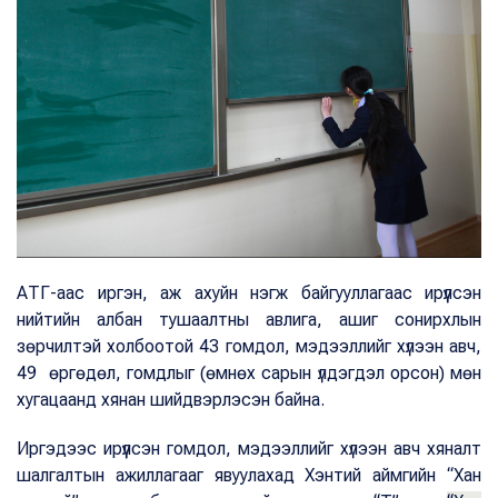
АТГ-аас иргэн, аж ахуйн нэгж байгууллагаас ирүүлсэн
нийтийн албан тушаалтны авлига, ашиг сонирхлын
зөрчилтэй холбоотой 43 гомдол, мэдээллийг хүлээн авч,
49 өргөдөл, гомдлыг (өмнөх сарын үлдэгдэл орсон) мөн
хугацаанд хянан шийдвэрлэсэн байна.
Иргэдээс ирүүлсэн гомдол, мэдээллийг хүлээн авч хяналт
шалгалтын ажиллагааг явуулахад Хэнтий аймгийн “Хан