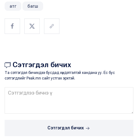
атг
багш
Сэтгэгдэл бичих
Та сэтгэгдэл бичихдээ бусдад хүндэтгэлтэй хандана уу. Ёс бус
сэтгэгдлийг Peak.mn сайт устгах эрхтэй.
Сэтгэгдэл бичих