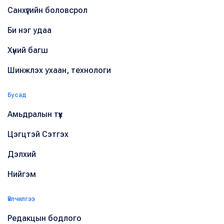
Санхүүгийн боловсрол
Би нэг удаа
Хүний багш
Шинжлэх ухаан, технологи
Бусад
Амьдралын түүх
Цэгцтэй Сэтгэх
Дэлхий
Нийгэм
Үйлчилгээ
Редакцын бодлого