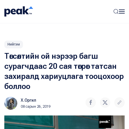
Нийгэм
Төгсөлтийн ой нэрээр багш
сурагчдаас 20 сая төгрөг татсан
захиралд хариуцлага тооцохоор
боллоо
Х.Оргил
08 сарын 26, 2019