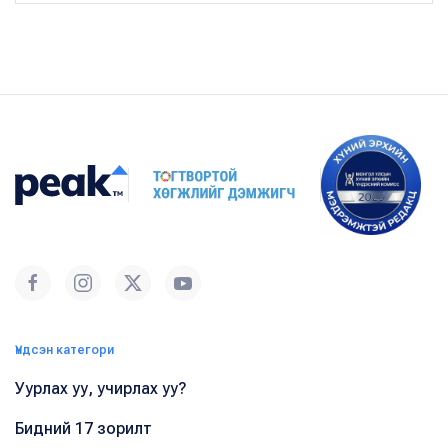
Үндсэн категори
Уурлах уу, учирлах уу?
Бидний 17 зорилт