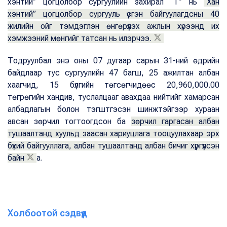
хэнтий” цогцолбор сургуулийн захирал “Т” нь
“Хан
хэнтий” цогцолбор сургууль үүсгэн байгуулагдсны 40
жилийн ойг тэмдэглэн өнгөрүүлэх ажлын хүрээнд их
хэмжээний мөнгийг татсан нь илэрчээ.
Тодруулбал энэ оны 07 дугаар сарын 31-ний өдрийн
байдлаар тус сургуулийн 47 багш, 25 ажилтан албан
хаагчид, 15 бүлгийн төгсөгчидөөс 20,960,000.00
төгрөгийн хандив, туслалцааг авахдаа нийтийг хамарсан
албадлагын болон тэгштгэсэн шинжтэйгээр хураан
авсан зөрчил тогтоогдсон ба
зөрчил гаргасан албан
тушаалтанд хуульд заасан хариуцлага тооцуулахаар эрх
бүхий байгууллага, албан тушаалтанд албан бичиг хүргүүлсэн
байн
а.
Холбоотой сэдвүүд