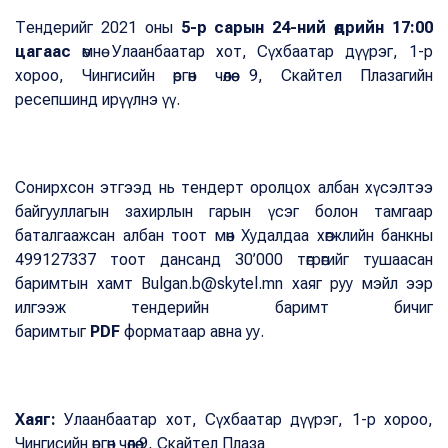
Тендерийг 2021 оны
5-р сарын 24-ний өдрийн 17:00
цагаас
өмнө Улаанбаатар хот, Сүхбаатар дүүрэг, 1-р
хороо, Чингисийн өргөн чөлөө 9, Скайтел Плазагийн
ресепшинд ирүүлнэ үү.
Сонирхсон этгээд нь тендерт оролцох албан хүсэлтээ
байгууллагын захирлын гарын үсэг болон тамгаар
баталгаажсан албан тоот мөн Худалдаа хөгжлийн банкны
499127337 тоот дансанд 30’000 төгрөгийг тушаасан
баримтын хамт Bulgan.b@skytel.mn хаяг руу мэйл ээр
илгээж тендерийн баримт бичиг
баримтыг
PDF
форматаар авна уу.
Хаяг:
Улаанбаатар хот, Сүхбаатар дүүрэг, 1-р хороо,
Чингисийн өргөн чөлөө 9, Скайтел Плаза