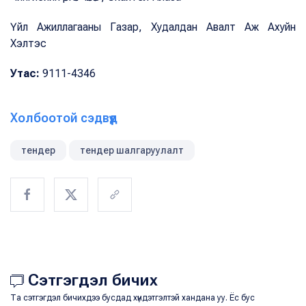
Үйл Ажиллагааны Газар, Худалдан Авалт Аж Ахуйн
Хэлтэс
Утас:
9111-4346
Холбоотой сэдвүүд
тендер
тендер шалгаруулалт
Сэтгэгдэл бичих
Та сэтгэгдэл бичихдээ бусдад хүндэтгэлтэй хандана уу. Ёс бус