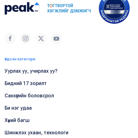
Үндсэн категори
Уурлах уу, учирлах уу?
Бидний 17 зорилт
Санхүүгийн боловсрол
Би нэг удаа
Хүний багш
Шинжлэх ухаан, технологи