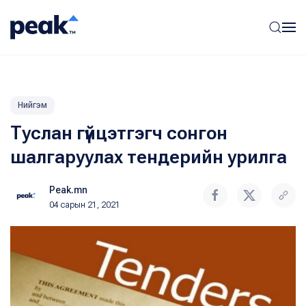
Нийгэм
Туслан гүйцэтгэгч сонгон
шалгаруулах тендерийн урилга
Peak.mn
04 сарын 21, 2021