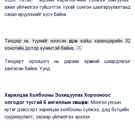
ажил үйлчилгээ гүйцэтгэх тухай сонгон шалгаруулалтанд
санал ирүүлэхийг хүсч байна.
Тендер нь түүнийг нээсэн өдрөөс хойш календарийн 32
хоногийн дотор хүчинтэй байна.
Тендерт оролцогч нь дараах ерөнхий шаардлагыг
хангасан байна. Үүнд:
Харилцаа Холбооны Зохицуулах Хорооноос
олгодог тусгай Б ангиллын зөвшөөрөл:
Монгол улсын
нутаг дэвсгэрт харилцаа холбооны сүлжээ, дэд бүтцийн
суурилуулалт, засвар үйлчилгээ эрхлэх