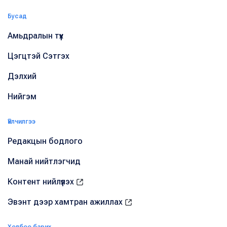
Бусад
Амьдралын түүх
Цэгцтэй Сэтгэх
Дэлхий
Нийгэм
Үйлчилгээ
Редакцын бодлого
Манай нийтлэгчид
Контент нийлүүлэх
Эвэнт дээр хамтран ажиллах
Холбоо барих