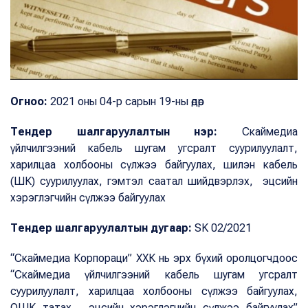
Огноо:
2021 оны 04-р сарын 19-ны өдөр
Тендер шалгаруулалтын нэр:
Скаймедиа
үйлчилгээний кабель шугам угсралт суурилуулалт,
харилцаа холбооны сүлжээ байгуулах, шилэн кабель
(ШК) суурилуулах, гэмтэл саатал шийдвэрлэх, эцсийн
хэрэглэгчийн сүлжээ байгуулах
Тендер шалгаруулалтын дугаар:
SK 02/2021
“Скаймедиа Корпораци” ХХК нь эрх бүхий оролцогчдоос
“Скаймедиа үйлчилгээний кабель шугам угсралт
суурилуулалт, харилцаа холбооны сүлжээ байгуулах,
ОШК татах, эцсийн хэрэглэгчийн сүлжээ байгуулах”