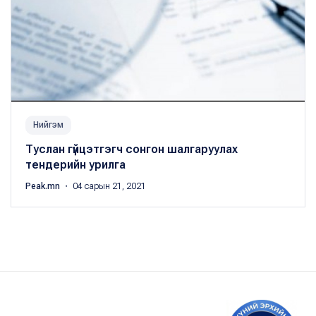
Нийгэм
Туслан гүйцэтгэгч сонгон шалгаруулах
тендерийн урилга
Peak.mn
・ 04 сарын 21, 2021